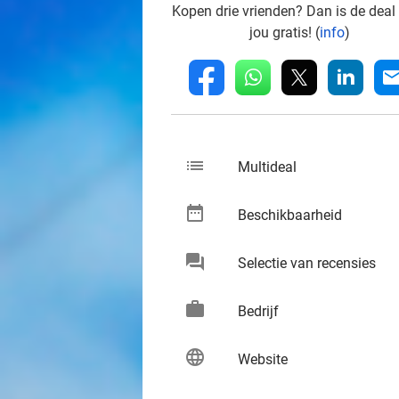
Kopen drie vrienden? Dan is de deal
jou gratis! (
info
)
whatsapp
linkedin
fb
mai
list
keybo
Multideal
date_range
keybo
Beschikbaarheid
chat
keybo
Selectie van recensies
work
keybo
Bedrijf
language
keybo
Website