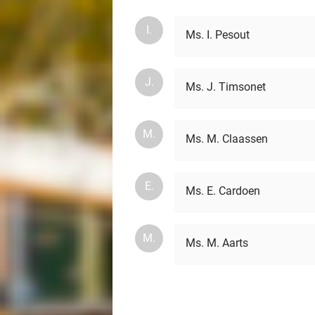
I.
Ms. I. Pesout
J.
Ms. J. Timsonet
M.
Ms. M. Claassen
E.
Ms. E. Cardoen
M.
Ms. M. Aarts