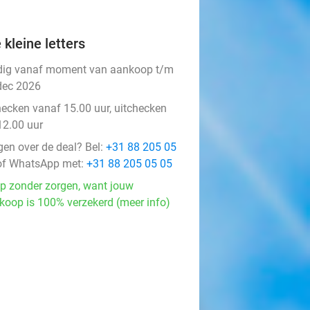
 kleine letters
dig vanaf moment van aankoop t/m
dec 2026
hecken vanaf 15.00 uur, uitchecken
12.00 uur
gen over de deal? Bel:
+31 88 205 05
f WhatsApp met:
+31 88 205 05 05
p zonder zorgen, want jouw
koop is 100% verzekerd (meer info)