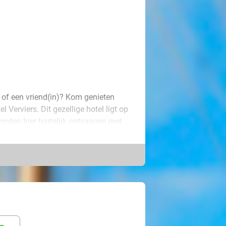
 of een vriend(in)? Kom genieten
 Verviers. Dit gezellige hotel ligt op
worden hier hartelijk ontvangen met
e comfortkamer met eigen badkamer,
wifi en nog veel meer.
 namelijk een heerlijk ontbijtje voor
nnen jullie bovendien extra lang van
s en de omgeving. Breng bijvoorbeeld
rie Darcis, bewonder het
je wandelen in Natuurpark Hoge