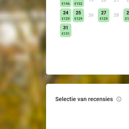
19
20
21
2
€146
€152
24
25
27
2
26
28
€129
€129
€129
€1
31
€131
Selectie van recensies
info_outlined