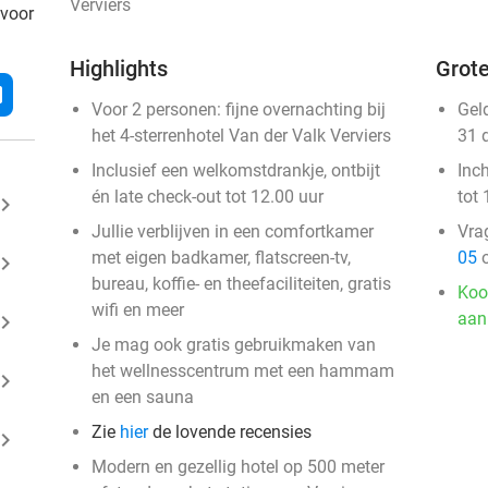
Verviers
 voor
Highlights
Grote
l
Voor 2 personen: fijne overnachting bij
Gel
het 4-sterrenhotel Van der Valk Verviers
31 
Inclusief een welkomstdrankje, ontbijt
Inc
én late check-out tot 12.00 uur
tot 
ard_arrow_right
Jullie verblijven in een comfortkamer
Vra
met eigen badkamer, flatscreen-tv,
05
o
ard_arrow_right
bureau, koffie- en theefaciliteiten, gratis
Koo
wifi en meer
aan
ard_arrow_right
Je mag ook gratis gebruikmaken van
het wellnesscentrum met een hammam
ard_arrow_right
en een sauna
Zie
hier
de lovende recensies
ard_arrow_right
Modern en gezellig hotel op 500 meter