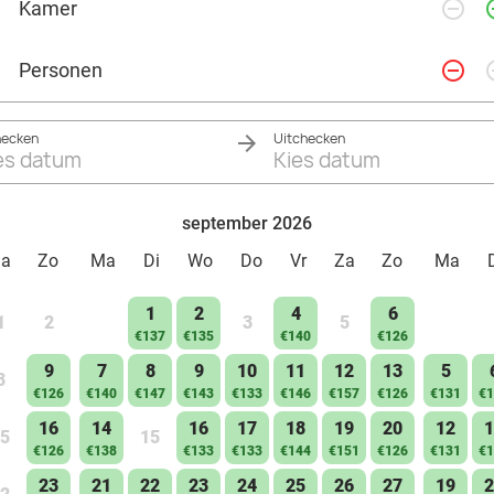
remove_circle_outline
add_ci
Kamer
Venen. Beleef een onvergetelijke minivakantie!
remove_circle_outline
add_ci
Personen
hecken
Uitchecken
es datum
Kies datum
september 2026
Za
Zo
Ma
Di
Wo
Do
Vr
Za
Zo
Ma
1
2
4
6
1
2
3
5
€137
€135
€140
€126
9
7
8
9
10
11
12
13
5
8
€126
€140
€147
€143
€133
€146
€157
€126
€131
€1
16
14
16
17
18
19
20
12
1
5
15
€126
€138
€133
€133
€144
€151
€126
€131
€1
23
21
22
23
24
25
26
27
19
2