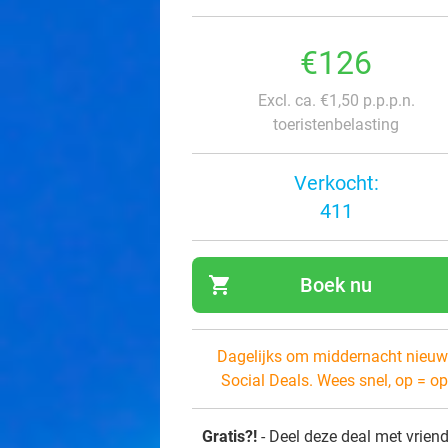
€126
Excl. ca. €1,50 p.p.p.n.
toeristenbelasting
Verkocht:
411
shopping_cart
Boek nu
navi
Dagelijks om middernacht nieuw
Social Deals. Wees snel, op = op
Gratis?!
- Deel deze deal met vrien