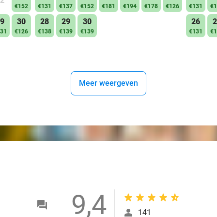
2
€152
€131
€137
€152
€181
€194
€178
€126
€131
€1
9
30
28
29
30
26
2
31
€126
€138
€139
€139
€131
€1
Meer weergeven
9,4
141