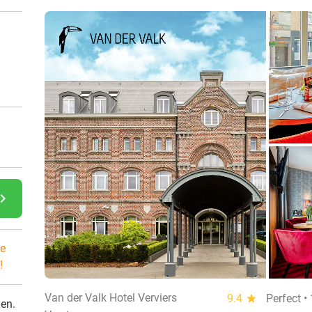
gate_next
e
!
Van der Valk Hotel Verviers
9.4
star
Perfect •
den.