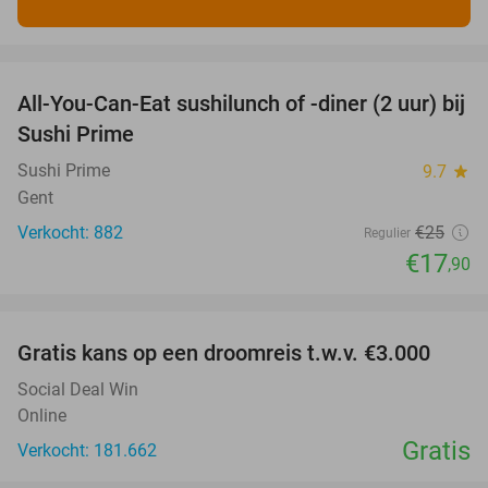
favorite_border
All-You-Can-Eat sushilunch of -diner (2 uur) bij
28%
Sushi Prime
Sushi Prime
9.7
star
Gent
Verkocht: 882
€25
Regulier
€17
,90
favorite_border
Gratis kans op een droomreis t.w.v. €3.000
Social Deal Win
Online
Gratis
Verkocht: 181.662
favorite_border