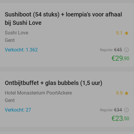
Sushiboot (54 stuks) + loempia's voor afhaal
34%
bij Sushi Love
Sushi Love
9.1
star
Gent
Verkocht: 1.362
€45
Regulier
€29
,90
favorite_border
Ontbijtbuffet + glas bubbels (1,5 uur)
31%
Hotel Monasterium PoortAckere
9.9
star
Gent
Verkocht: 27
€34
Regulier
€23
,50
favorite_border