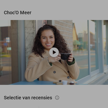
Choc'O Meer
play_circle
Selectie van recensies
info_outlined