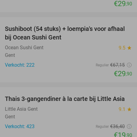
€29
,90
favorite_border
Sushiboot (54 stuks) + loempia's voor afhaal
55%
bij Ocean Sushi Gent
Ocean Sushi Gent
9.5
star
Gent
Verkocht: 222
€67
,15
Regulier
€29
,90
favorite_border
Thais 3-gangendiner à la carte bij Little Asia
45%
Little Asia Gent
9.1
star
Gent
Verkocht: 423
€36
,40
Regulier
€19
,90