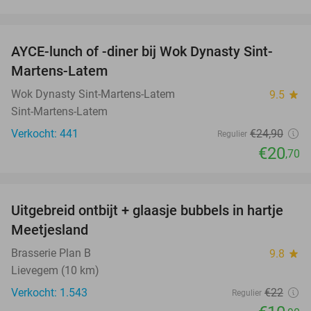
favorite_border
AYCE-lunch of -diner bij Wok Dynasty Sint-
17%
Martens-Latem
Wok Dynasty Sint-Martens-Latem
9.5
star
Sint-Martens-Latem
Verkocht: 441
€24
,90
Regulier
€20
,70
favorite_border
Uitgebreid ontbijt + glaasje bubbels in hartje
50%
Meetjesland
Brasserie Plan B
9.8
star
Lievegem (10 km)
Verkocht: 1.543
€22
Regulier