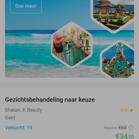
Doe mee!
favorite_border
Gezichtsbehandeling naar keuze
42%
Shelan. K Beauty
9.9
star
Gent
Verkocht: 19
€60
Regulier
€34
,90