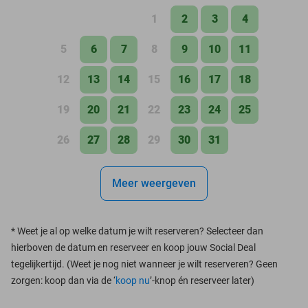
1
2
3
4
5
6
7
8
9
10
11
12
13
14
15
16
17
18
19
20
21
22
23
24
25
26
27
28
29
30
31
Meer weergeven
*
Weet je al op welke datum je wilt reserveren? Selecteer dan
hierboven de datum en reserveer en koop jouw Social Deal
tegelijkertijd. (Weet je nog niet wanneer je wilt reserveren? Geen
zorgen: koop dan via de ‘
koop nu
’-knop én reserveer later)