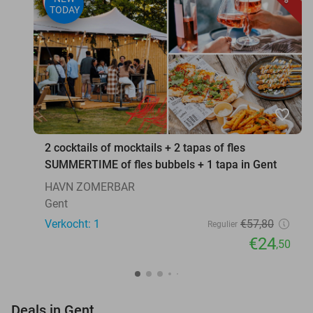
TODAY
favorite_border
2 cocktails of mocktails + 2 tapas of fles
SUMMERTIME of fles bubbels + 1 tapa in Gent
HAVN ZOMERBAR
Gent
Verkocht: 1
€57
,80
Regulier
€24
,50
favorite_border
Deals in Gent