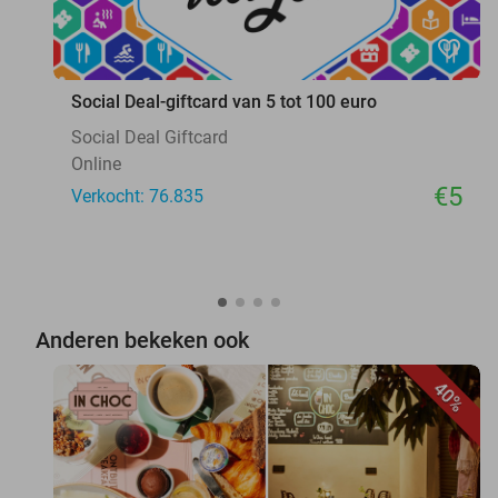
favorite_border
Social Deal-giftcard van 5 tot 100 euro
Social Deal Giftcard
Online
€5
Verkocht: 76.835
Anderen bekeken ook
40%