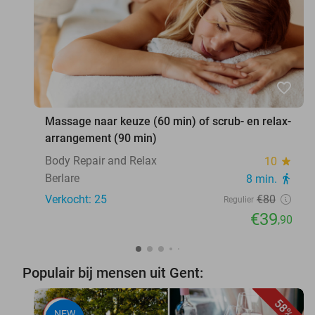
favorite_border
Massage naar keuze (60 min) of scrub- en relax-
arrangement (90 min)
Body Repair and Relax
10
star
Berlare
8 min.
directions_walk
Verkocht: 25
€80
Regulier
€39
,90
Populair bij mensen uit Gent:
58%
NEW