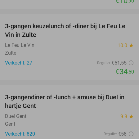
€10
,90
favorite_border
3-gangen keuzelunch of -diner bij Le Feu Le
33%
Vin in Zulte
Le Feu Le Vin
10.0
star
Zulte
Verkocht: 27
€51
,55
Regulier
€34
,50
favorite_border
3-gangendiner of -lunch + amuse bij Duel in
48%
hartje Gent
Duel Gent
9.8
star
Gent
Verkocht: 820
€58
Regulier