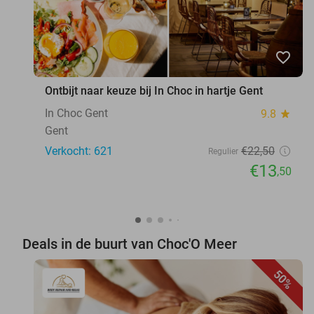
favorite_border
Ontbijt naar keuze bij In Choc in hartje Gent
In Choc Gent
9.8
star
Gent
Verkocht: 621
€22
,50
Regulier
€13
,50
Deals in de buurt van Choc'O Meer
50%