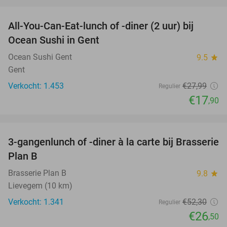
favorite_border
All-You-Can-Eat-lunch of -diner (2 uur) bij
36%
Ocean Sushi in Gent
Ocean Sushi Gent
9.5
star
Gent
Verkocht: 1.453
€27
,99
Regulier
€17
,90
favorite_border
3-gangenlunch of -diner à la carte bij Brasserie
49%
Plan B
Brasserie Plan B
9.8
star
Lievegem (10 km)
Verkocht: 1.341
€52
,30
Regulier
€26
,50