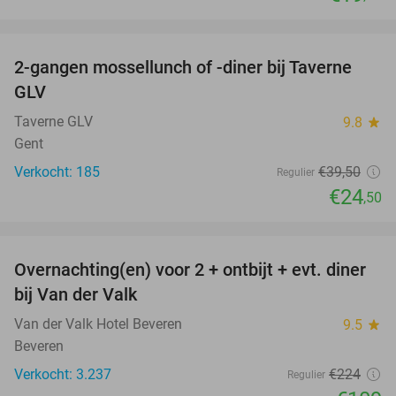
favorite_border
2-gangen mossellunch of -diner bij Taverne
38%
GLV
Taverne GLV
9.8
star
Gent
Verkocht: 185
€39
,50
Regulier
€24
,50
favorite_border
Overnachting(en) voor 2 + ontbijt + evt. diner
51%
bij Van der Valk
Van der Valk Hotel Beveren
9.5
star
Beveren
Verkocht: 3.237
€224
Regulier