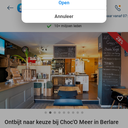
Open
Ontdek 15.000+ deals
7 dagen per week beschikbaar
Annuleer
Bereikbaar vanaf 07
10+ miljoen leden
9,4
op basis van
205.790 reviews
28%
Ontdek 15.000+ deals
7 dagen per week beschikbaar
10+ miljoen leden
favorite_border
Ontbijt naar keuze bij Choc'O Meer in Berlare