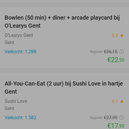
favorite_border
Bowlen (50 min) + diner + arcade playcard bij
38%
O'Learys Gent
O'Learys Gent
9.5
star
Gent
Verkocht: 1.288
€36
,15
Regulier
€22
,50
favorite_border
All-You-Can-Eat (2 uur) bij Sushi Love in hartje
36%
Gent
Sushi Love
9.1
star
Gent
Verkocht: 1.582
€27
,99
Regulier
€17
,90