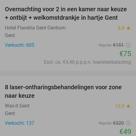
Overnachting voor 2 in een kamer naar keuze
50%
+ ontbijt + welkomstdrankje in hartje Gent
Hotel Flandria Gent Centrum
8.8
star
Gent
Verkocht: 605
€151
Regulier
€75
Excl. ca. €4,40 p.p.p.n. toeristenbelasting
favorite_border
8 laser-ontharingsbehandelingen voor zone
85%
naar keuze
Wax-it Gent
10.0
star
Gent
Verkocht: 137
€320
Regulier
€49