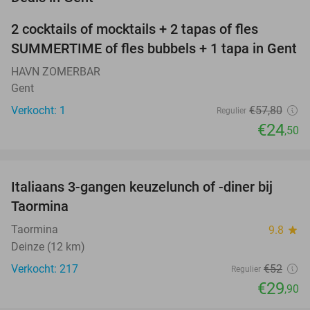
2 cocktails of mocktails + 2 tapas of fles
58%
NEW
SUMMERTIME of fles bubbels + 1 tapa in Gent
TODAY
HAVN ZOMERBAR
Gent
Verkocht: 1
€57
,80
Regulier
€24
,50
favorite_border
Italiaans 3-gangen keuzelunch of -diner bij
43%
Taormina
Taormina
9.8
star
Deinze (12 km)
Verkocht: 217
€52
Regulier
€29
,90