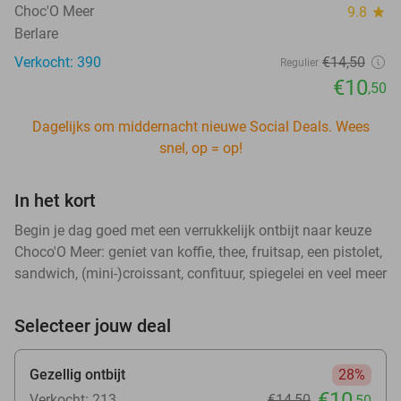
Choc'O Meer
9.8
star
Berlare
Verkocht: 390
€14
,50
Regulier
€10
,50
Dagelijks om middernacht nieuwe Social Deals. Wees
snel, op = op!
In het kort
Begin je dag goed met een verrukkelijk ontbijt naar keuze
Choco'O Meer: geniet van koffie, thee, fruitsap, een pistolet,
sandwich, (mini-)croissant, confituur, spiegelei en veel meer
Selecteer jouw deal
Gezellig ontbijt
28%
€10
Verkocht: 213
€14
,50
,50