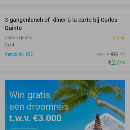
favorite_border
3-gangenlunch of -diner à la carte bij Carlos
45%
Quinto
Carlos Quinto
9.6
star
Gent
Verkocht: 163
€51
Regulier
€27
,90
Win gratis
een droomreis
t.w.v. €3.000