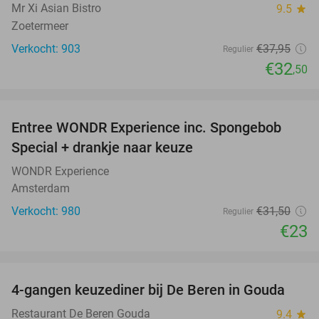
Mr Xi Asian Bistro
9.5
star
Zoetermeer
Verkocht: 903
€37
,95
Regulier
€32
,50
favorite_border
Entree WONDR Experience inc. Spongebob
27%
Special + drankje naar keuze
WONDR Experience
Amsterdam
Verkocht: 980
€31
,50
Regulier
€23
favorite_border
4-gangen keuzediner bij De Beren in Gouda
46%
Restaurant De Beren Gouda
9.4
star