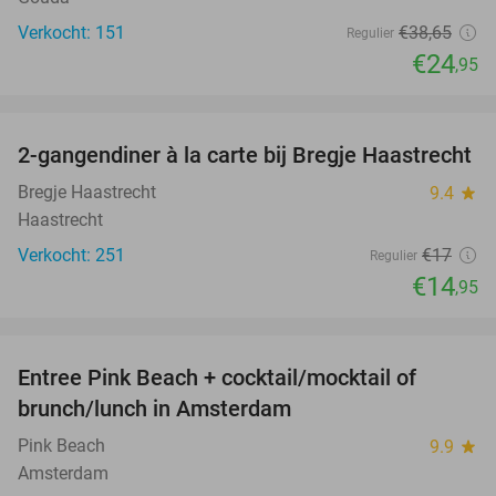
Verkocht: 151
€38
,65
Regulier
€24
,95
favorite_border
2-gangendiner à la carte bij Bregje Haastrecht
12%
Bregje Haastrecht
9.4
star
Haastrecht
Verkocht: 251
€17
Regulier
€14
,95
favorite_border
Entree Pink Beach + cocktail/mocktail of
41%
brunch/lunch in Amsterdam
Pink Beach
9.9
star
Amsterdam