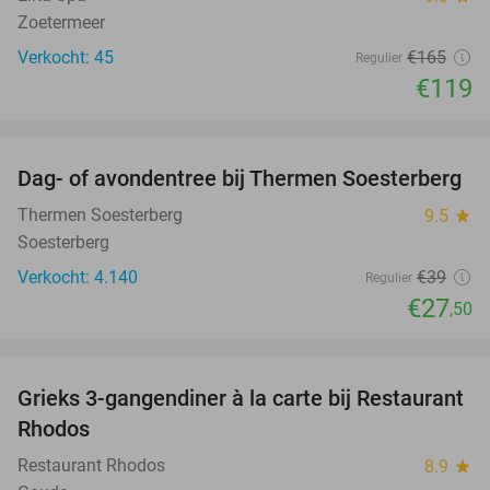
Zoetermeer
Verkocht: 45
€165
Regulier
€119
favorite_border
Dag- of avondentree bij Thermen Soesterberg
29%
Thermen Soesterberg
9.5
star
Soesterberg
Verkocht: 4.140
€39
Regulier
€27
,50
favorite_border
Grieks 3-gangendiner à la carte bij Restaurant
36%
Rhodos
Restaurant Rhodos
8.9
star