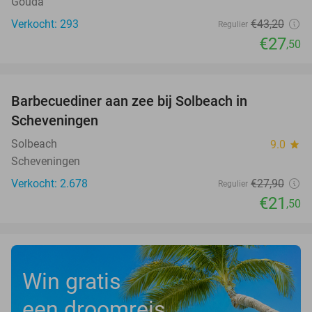
Gouda
Verkocht: 293
€43
,20
Regulier
€27
,50
favorite_border
Barbecuediner aan zee bij Solbeach in
23%
Scheveningen
Solbeach
9.0
star
Scheveningen
Verkocht: 2.678
€27
,90
Regulier
€21
,50
Win gratis
een droomreis