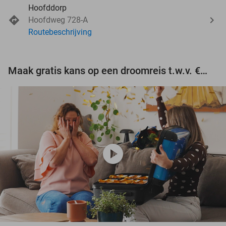
Hoofddorp
Hoofdweg 728-A
Routebeschrijving
Maak gratis kans op een droomreis t.w.v. €3.000!
play_circle