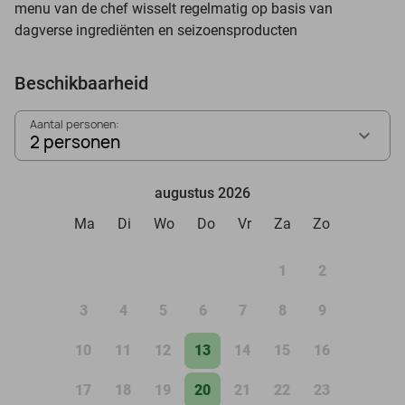
menu van de chef wisselt regelmatig op basis van
dagverse ingrediënten en seizoensproducten
Beschikbaarheid
Aantal personen:
2 personen
augustus 2026
Ma
Di
Wo
Do
Vr
Za
Zo
1
2
3
4
5
6
7
8
9
10
11
12
13
14
15
16
17
18
19
20
21
22
23