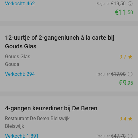
Verkocht: 462
€19
,50
Regulier
€11
,50
favorite_border
12-uurtje of 2-gangenlunch à la carte bij
44%
Gouds Glas
Gouds Glas
9.7
star
Gouda
Verkocht: 294
€17
,90
Regulier
€9
,95
favorite_border
4-gangen keuzediner bij De Beren
46%
Restaurant De Beren Bleiswijk
9.4
star
Bleiswijk
Verkocht: 1.891
€47
,70
Regulier