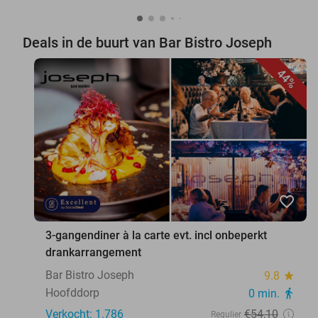
Deals in de buurt van Bar Bistro Joseph
44%
favorite_border
3-gangendiner à la carte evt. incl onbeperkt
drankarrangement
Bar Bistro Joseph
9.8
star
Hoofddorp
0 min.
directions_walk
Verkocht: 1.786
€54
,10
Regulier