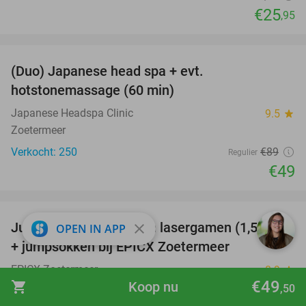
€25
,95
favorite_border
(Duo) Japanese head spa + evt.
45%
hotstonemassage (60 min)
Japanese Headspa Clinic
9.5
star
Zoetermeer
Verkocht: 250
€89
Regulier
€49
favorite_border
Jumpen, Active Pixel en lasergamen (1,5 uur)
30%
close
OPEN IN APP
+ jumpsokken bij EPICX Zoetermeer
EPICX Zoetermeer
8.9
star
€49
shopping_cart
Koop nu
Zoetermeer
,50