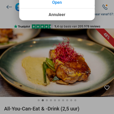
Open
7 dagen per week beschikbaar
10+ miljoen leden
Annuleer
Bereikbaar vanaf 07
9,4
op basis van
205.978 reviews
Ontdek 15.000+ deals
48%
7 dagen per week beschikbaar
10+ miljoen leden
favorite_border
All-You-Can-Eat & -Drink (2,5 uur)