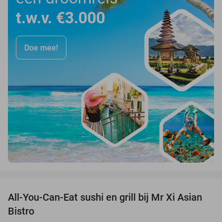
t.w.v. €3.000
Doe mee!
favorite_border
All-You-Can-Eat sushi en grill bij Mr Xi Asian
14%
Bistro