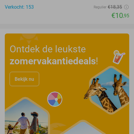
Verkocht: 153
€18
,35
Regulier
€10
,95
Ontdek de leukste
zomervakantiedeals
!
Bekijk nu