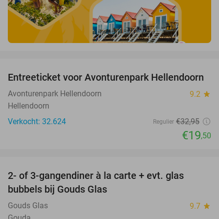
favorite_border
Entreeticket voor Avonturenpark Hellendoorn
41%
Avonturenpark Hellendoorn
9.2
star
Hellendoorn
Verkocht: 32.624
€32
,95
Regulier
€19
,50
favorite_border
2- of 3-gangendiner à la carte + evt. glas
35%
bubbels bij Gouds Glas
Gouds Glas
9.7
star
Gouda