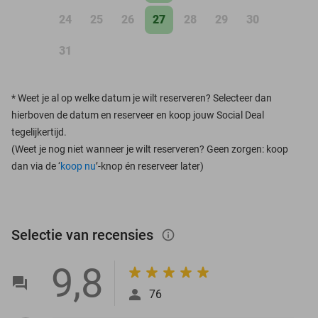
24
25
26
27
28
29
30
31
*
Weet je al op welke datum je wilt reserveren? Selecteer dan
hierboven de datum en reserveer en koop jouw Social Deal
tegelijkertijd.
(Weet je nog niet wanneer je wilt reserveren? Geen zorgen: koop
dan via de ‘
koop nu
’-knop én reserveer later)
Selectie van recensies
info_outlined
9,8
76