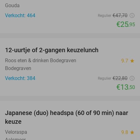
Gouda
Verkocht: 464
€47
,70
Regulier
€25
,95
favorite_border
12-uurtje of 2-gangen keuzelunch
41%
Roos eten & drinken Bodegraven
9.7
star
Bodegraven
Verkocht: 384
€22
,80
Regulier
€13
,50
favorite_border
Japanese (duo) headspa (60 of 90 min) naar
39%
keuze
Veloraspa
9.8
star
Aalsmeer