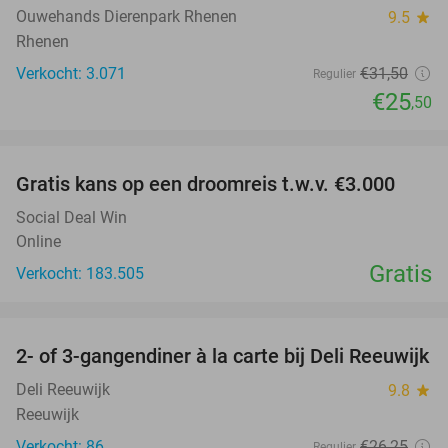
Ouwehands Dierenpark Rhenen
9.5
star
Rhenen
Verkocht: 3.071
€31
,50
Regulier
€25
,50
favorite_border
Gratis kans op een droomreis t.w.v. €3.000
Social Deal Win
Online
Gratis
Verkocht: 183.505
favorite_border
2- of 3-gangendiner à la carte bij Deli Reeuwijk
43%
Deli Reeuwijk
9.8
star
Reeuwijk
Verkocht: 86
€26
,25
Regulier