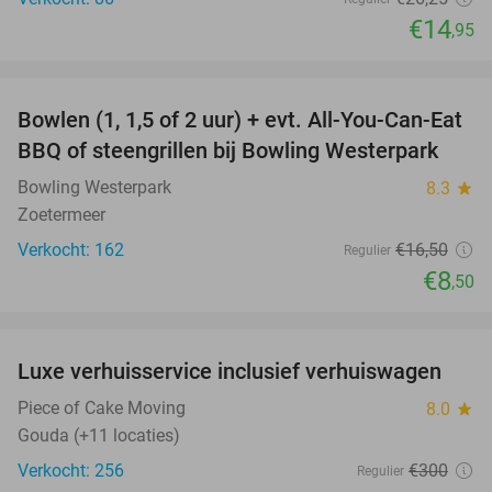
€14
,95
favorite_border
Bowlen (1, 1,5 of 2 uur) + evt. All-You-Can-Eat
48%
BBQ of steengrillen bij Bowling Westerpark
Bowling Westerpark
8.3
star
Zoetermeer
Verkocht: 162
€16
,50
Regulier
€8
,50
favorite_border
Luxe verhuisservice inclusief verhuiswagen
83%
Piece of Cake Moving
8.0
star
Gouda (+11 locaties)
Verkocht: 256
€300
Regulier