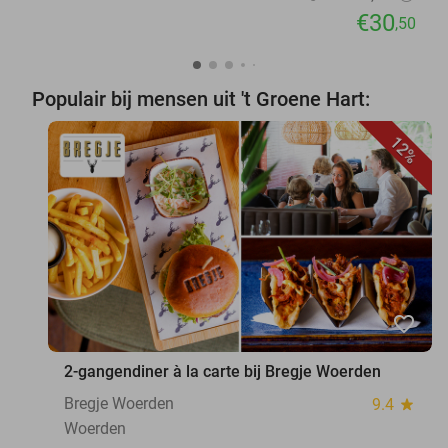
€30
,50
Populair bij mensen uit 't Groene Hart:
12%
favorite_border
2-gangendiner à la carte bij Bregje Woerden
Bregje Woerden
9.4
star
Woerden