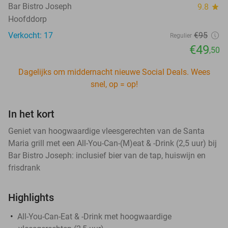
Bar Bistro Joseph
9.8
star
Hoofddorp
Verkocht: 17
€95
Regulier
€49
,50
Dagelijks om middernacht nieuwe Social Deals. Wees
snel, op = op!
In het kort
Geniet van hoogwaardige vleesgerechten van de Santa
Maria grill met een All-You-Can-(M)eat & -Drink (2,5 uur) bij
Bar Bistro Joseph: inclusief bier van de tap, huiswijn en
frisdrank
Highlights
All-You-Can-Eat & -Drink met hoogwaardige