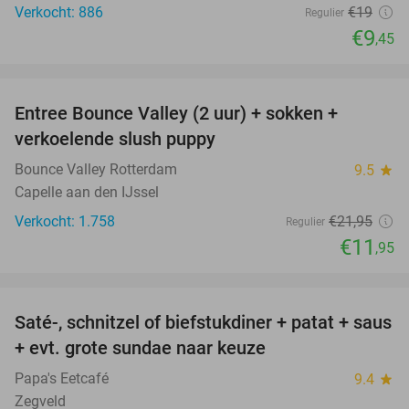
Verkocht: 886
€19
Regulier
€9
,45
favorite_border
Entree Bounce Valley (2 uur) + sokken +
46%
verkoelende slush puppy
Bounce Valley Rotterdam
9.5
star
Capelle aan den IJssel
Verkocht: 1.758
€21
,95
Regulier
€11
,95
favorite_border
Saté-, schnitzel of biefstukdiner + patat + saus
40%
+ evt. grote sundae naar keuze
Papa's Eetcafé
9.4
star
Zegveld