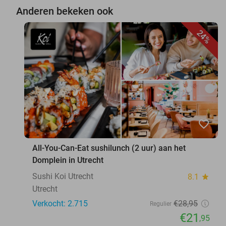
Anderen bekeken ook
24%
favorite_border
All-You-Can-Eat sushilunch (2 uur) aan het
Domplein in Utrecht
Sushi Koi Utrecht
8.1
star
Utrecht
Verkocht: 2.715
€28
,95
Regulier
€21
,95