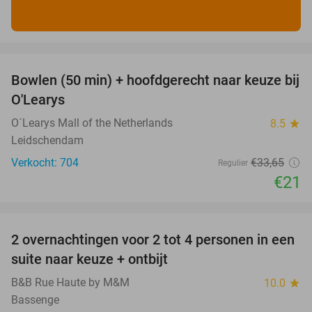
favorite_border
Bowlen (50 min) + hoofdgerecht naar keuze bij
38%
O'Learys
O´Learys Mall of the Netherlands
8.5
star
Leidschendam
Verkocht: 704
€33
,65
Regulier
€21
favorite_border
2 overnachtingen voor 2 tot 4 personen in een
29%
suite naar keuze + ontbijt
B&B Rue Haute by M&M
10.0
star
Bassenge