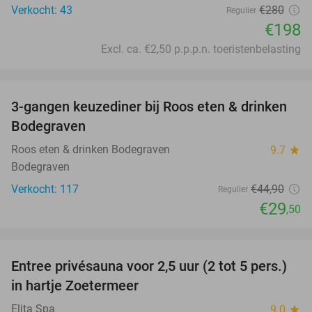
Verkocht: 43
€280
Regulier
€198
Excl. ca. €2,50 p.p.p.n. toeristenbelasting
favorite_border
3-gangen keuzediner bij Roos eten & drinken
34%
Bodegraven
Roos eten & drinken Bodegraven
9.7
star
Bodegraven
Verkocht: 117
€44
,90
Regulier
€29
,50
favorite_border
Entree privésauna voor 2,5 uur (2 tot 5 pers.)
28%
in hartje Zoetermeer
Elita Spa
9.0
star