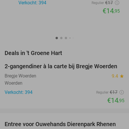
Verkocht: 394
€17
Regulier
€14
,95
favorite_border
Deals in 't Groene Hart
2-gangendiner à la carte bij Bregje Woerden
12%
Bregje Woerden
9.4
star
Woerden
Verkocht: 394
€17
Regulier
€14
,95
favorite_border
Entree voor Ouwehands Dierenpark Rhenen
19%