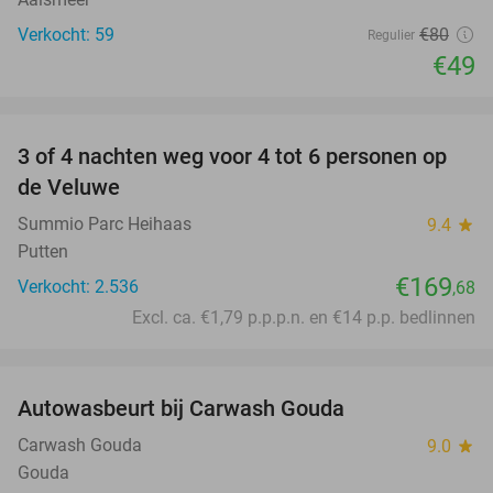
Verkocht: 59
€80
Regulier
€49
favorite_border
3 of 4 nachten weg voor 4 tot 6 personen op
de Veluwe
Summio Parc Heihaas
9.4
star
Putten
€169
Verkocht: 2.536
,68
Excl. ca. €1,79 p.p.p.n. en €14 p.p. bedlinnen
favorite_border
Autowasbeurt bij Carwash Gouda
50%
Carwash Gouda
9.0
star
Gouda