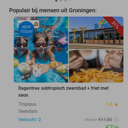
Populair bij mensen uit Groningen:
31%
NEW
TODAY
favorite_border
Dagentree subtropisch zwembad + friet met
saus
Tropiqua
9.6
star
Veendam
Verkocht: 0
€11
,50
Regulier
€7
,95