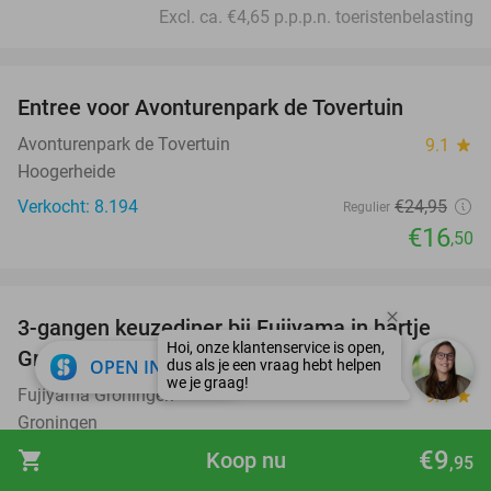
Excl. ca. €4,65 p.p.p.n. toeristenbelasting
favorite_border
Entree voor Avonturenpark de Tovertuin
34%
Avonturenpark de Tovertuin
9.1
star
Hoogerheide
Verkocht: 8.194
€24
,95
Regulier
€16
,50
favorite_border
3-gangen keuzediner bij Fujiyama in hartje
40%
Groningen
close
OPEN IN APP
Fujiyama Groningen
9.4
star
Groningen
€9
Verkocht: 304
€33
,35
shopping_cart
Koop nu
Regulier
,95
€19
,95