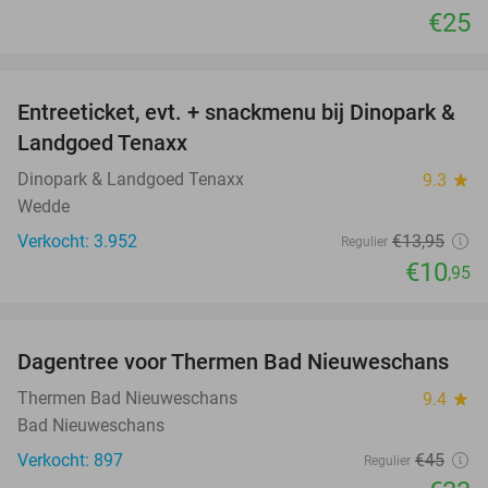
€25
favorite_border
Entreeticket, evt. + snackmenu bij Dinopark &
22%
Landgoed Tenaxx
Dinopark & Landgoed Tenaxx
9.3
star
Wedde
Verkocht: 3.952
€13
,95
Regulier
€10
,95
favorite_border
Dagentree voor Thermen Bad Nieuweschans
27%
Thermen Bad Nieuweschans
9.4
star
Bad Nieuweschans
Verkocht: 897
€45
Regulier