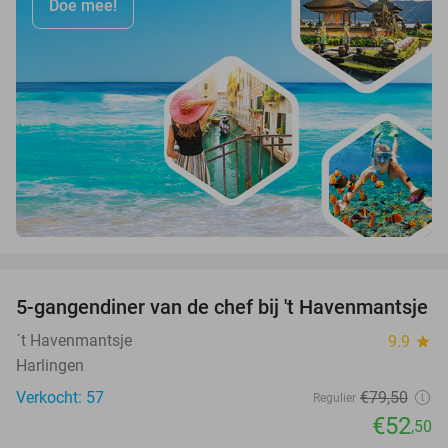
Doe mee!
favorite_border
5-gangendiner van de chef bij 't Havenmantsje
34%
´t Havenmantsje
9.9
star
Harlingen
Verkocht: 57
€79
,50
Regulier
€52
,50