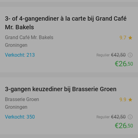
favorite_border
3- of 4-gangendiner à la carte bij Grand Café
38%
Mr. Bakels
Grand Café Mr. Bakels
9.7
star
Groningen
Verkocht: 213
€42
,50
Regulier
€26
,50
favorite_border
3-gangen keuzediner bij Brasserie Groen
38%
Brasserie Groen
9.9
star
Groningen
Verkocht: 350
€42
,50
Regulier
€26
,50
favorite_border