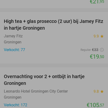
€21
,95
favorite_border
High tea + glas prosecco (2 uur) bij Jamey Fitz
41%
in hartje Groningen
Jamey Fitz
9.9
star
Groningen
Verkocht: 77
€33
Regulier
€19
,50
favorite_border
Overnachting voor 2 + ontbijt in hartje
Groningen
Leonardo Hotel Groningen City Center
9.8
star
Groningen
€105
Verkocht: 172
,57