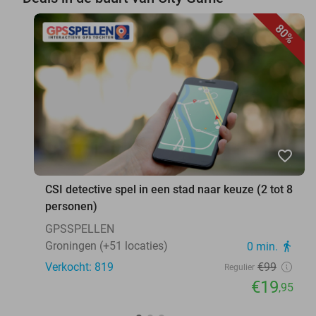
80%
favorite_border
CSI detective spel in een stad naar keuze (2 tot 8
personen)
GPSSPELLEN
Groningen (+51 locaties)
0 min.
directions_walk
Verkocht: 819
€99
Regulier
€19
,95