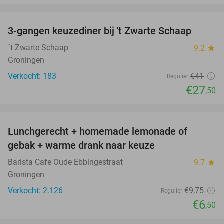
favorite_border
3-gangen keuzediner bij 't Zwarte Schaap
33%
´t Zwarte Schaap
9.2
star
Groningen
Verkocht: 183
€41
Regulier
€27
,50
favorite_border
Lunchgerecht + homemade lemonade of
33%
gebak + warme drank naar keuze
Barista Cafe Oude Ebbingestraat
9.7
star
Groningen
Verkocht: 2.126
€9
,75
Regulier
€6
,50