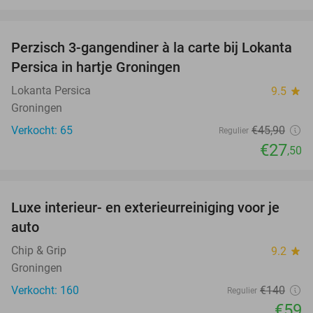
favorite_border
Perzisch 3-gangendiner à la carte bij Lokanta
40%
Persica in hartje Groningen
Lokanta Persica
9.5
star
Groningen
Verkocht: 65
€45
,90
Regulier
€27
,50
favorite_border
Luxe interieur- en exterieurreiniging voor je
58%
auto
Chip & Grip
9.2
star
Groningen
Verkocht: 160
€140
Regulier
€59