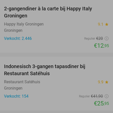
2-gangendiner à la carte bij Happy Italy
35%
Groningen
Happy Italy Groningen
9.1
star
Groningen
Verkocht: 2.446
€20
Regulier
€12
,95
favorite_border
Indonesisch 3-gangen tapasdiner bij
38%
Restaurant Satéhuis
Restaurant Satéhuis
9.9
star
Groningen
Verkocht: 154
€41
,90
Regulier
€25
,95
favorite_border