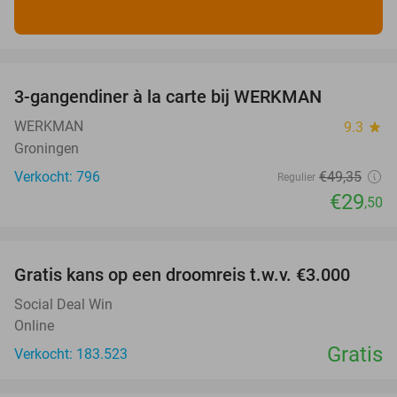
favorite_border
3-gangendiner à la carte bij WERKMAN
40%
WERKMAN
9.3
star
Groningen
Verkocht: 796
€49
,35
Regulier
€29
,50
favorite_border
Gratis kans op een droomreis t.w.v. €3.000
Social Deal Win
Online
Gratis
Verkocht: 183.523
favorite_border