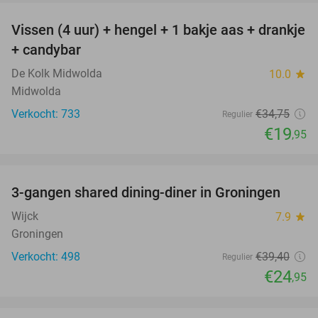
Vissen (4 uur) + hengel + 1 bakje aas + drankje
43%
+ candybar
De Kolk Midwolda
10.0
star
Midwolda
Verkocht: 733
€34
,75
Regulier
€19
,95
favorite_border
3-gangen shared dining-diner in Groningen
37%
Wijck
7.9
star
Groningen
Verkocht: 498
€39
,40
Regulier
€24
,95
favorite_border