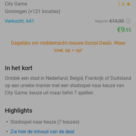
City Game
7.4
star
Groningen (+121 locaties)
Verkocht: 641
€19
,95
Regulier
€9
,95
Dagelijks om middernacht nieuwe Social Deals. Wees
snel, op = op!
In het kort
Ontdek een stad in Nederland, België, Frankrijk of Duitsland
op een unieke manier met een stadsspel naar keuze van
City Game: keuze uit maar liefst 7 spellen
Highlights
Stadsspel naar keuze (7 keuzes)
Zie hier de inhoud van de deal