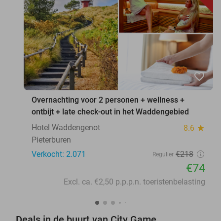
favorite_border
Overnachting voor 2 personen + wellness +
ontbijt + late check-out in het Waddengebied
Hotel Waddengenot
8.6
star
Pieterburen
Verkocht: 2.071
€218
Regulier
€74
Excl. ca. €2,50 p.p.p.n. toeristenbelasting
Deals in de buurt van City Game