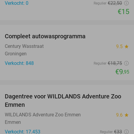
Verkocht: 0
€22
,50
Regulier
€15
favorite_border
Compleet autowasprogramma
47%
Century Wasstraat
9.5
star
Groningen
Verkocht: 848
€18
,75
Regulier
€9
,95
favorite_border
Dagentree voor WILDLANDS Adventure Zoo
24%
Emmen
WILDLANDS Adventure Zoo Emmen
9.6
star
Emmen
Verkocht: 17.453
€33
Regulier