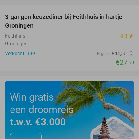
favorite_border
3-gangen keuzediner bij Feithhuis in hartje
38%
Groningen
Feithhuis
9.8
star
Groningen
Verkocht: 139
€44
,50
Regulier
€27
,50
Win gratis
een droomreis
t.w.v. €3.000