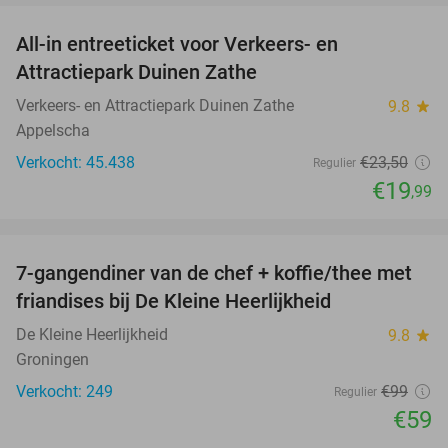
All-in entreeticket voor Verkeers- en
15%
Attractiepark Duinen Zathe
Verkeers- en Attractiepark Duinen Zathe
9.8
star
Appelscha
Verkocht: 45.438
€23
,50
Regulier
€19
,99
favorite_border
7-gangendiner van de chef + koffie/thee met
40%
friandises bij De Kleine Heerlijkheid
De Kleine Heerlijkheid
9.8
star
Groningen
Verkocht: 249
€99
Regulier
€59