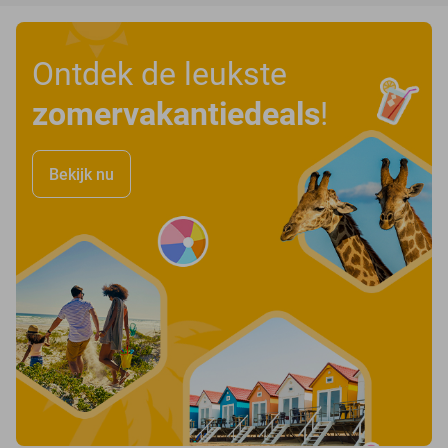
Ontdek de leukste
zomervakantiedeals
!
Bekijk nu