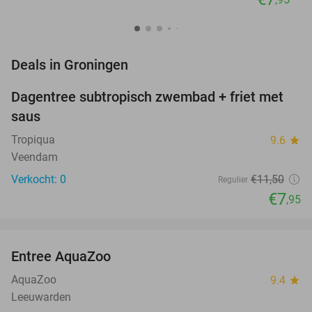
favorite_border
Deals in Groningen
Dagentree subtropisch zwembad + friet met
31%
NEW
saus
TODAY
Tropiqua
9.6
star
Veendam
Verkocht: 0
€11
,50
Regulier
€7
,95
favorite_border
Entree AquaZoo
33%
NEW
TODAY
AquaZoo
9.4
star
Leeuwarden