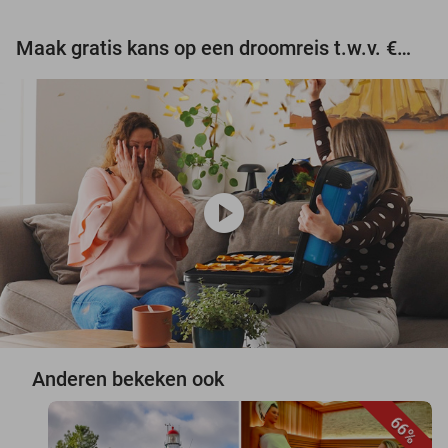
events
events
Maak gratis kans op een droomreis t.w.v. €3.000!
play_circle
Anderen bekeken ook
66%