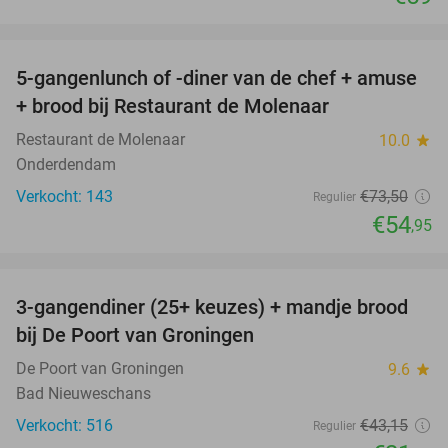
favorite_border
5-gangenlunch of -diner van de chef + amuse
25%
+ brood bij Restaurant de Molenaar
Restaurant de Molenaar
10.0
star
Onderdendam
Verkocht: 143
€73
,50
Regulier
€54
,95
favorite_border
3-gangendiner (25+ keuzes) + mandje brood
49%
bij De Poort van Groningen
De Poort van Groningen
9.6
star
Bad Nieuweschans
Verkocht: 516
€43
,15
Regulier