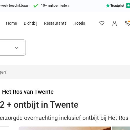
 week beschikbaar
10+ miljoen leden
Home
Dichtbij
Restaurants
Hotels
keyboard_arrow_down
>
Het Ros van Twente
2 + ontbijt in Twente
rzorgde overnachting inclusief ontbijt bij Het Ro