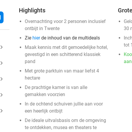
Highlights
Grote
l
Overnachting voor 2 personen inclusief
Gel
ontbijt in Twente
30 
Zie
hier
de inhoud van de multideals
Inc
tot 
ard_arrow_right
Maak kennis met dit gemoedelijke hotel,
gevestigd in een schitterend klassiek
Koo
pand
aan
ard_arrow_right
Met grote parktuin van maar liefst 4
hectare
ard_arrow_right
De prachtige kamer is van alle
ard_arrow_right
gemakken voorzien
In de ochtend schuiven jullie aan voor
ard_arrow_right
een heerlijk ontbijt
De ideale uitvalsbasis om de omgeving
te ontdekken, musea en theaters te