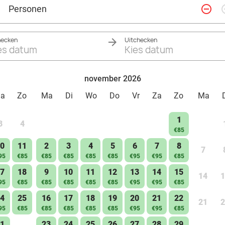
remove_circle_outline
add_ci
Personen
hecken
Uitchecken
es datum
Kies datum
november 2026
Za
Zo
Ma
Di
Wo
Do
Vr
Za
Zo
Ma
1
3
4
€85
0
11
2
3
4
5
6
7
8
7
95
€85
€85
€85
€85
€85
€95
€95
€85
7
18
9
10
11
12
13
14
15
14
1
95
€85
€85
€85
€85
€85
€95
€95
€85
4
25
16
17
18
19
20
21
22
21
2
95
€85
€85
€85
€85
€85
€95
€95
€85
1
23
24
25
26
27
28
29