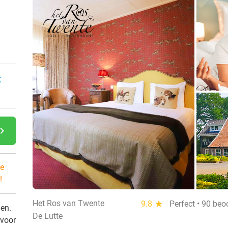
:
gate_next
e
!
Het Ros van Twente
9.8
star
Perfect • 90 beo
den.
De Lutte
 voor