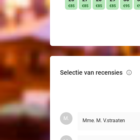
€85
€85
€85
€85
€95
€
Selectie van recensies
info_outlined
M.
Mme. M. V.straaten