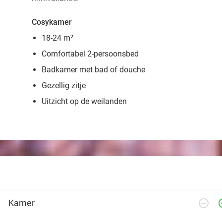
Cosykamer
18-24 m²
Comfortabel 2-persoonsbed
Badkamer met bad of douche
Gezellig zitje
Uitzicht op de weilanden
remove_circle_outline
add_ci
Kamer