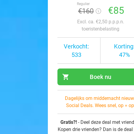
Regulier
€85
€160
Excl. ca. €2,50 p.p.p.n.
toeristenbelasting
Verkocht:
Korting
533
47%
shopping_cart
Boek nu
navi
Dagelijks om middernacht nieuw
Social Deals. Wees snel, op = op
Gratis?!
- Deel deze deal met vrien
Kopen drie vrienden? Dan is de deal