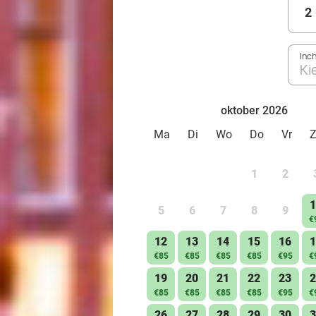
2
Inc
Ki
oktober 2026
Ma
Di
Wo
Do
Vr
1
2
1
5
6
7
8
9
€
12
13
14
15
16
1
€85
€85
€85
€85
€95
€
19
20
21
22
23
2
€85
€85
€85
€85
€95
€
26
27
28
29
30
3