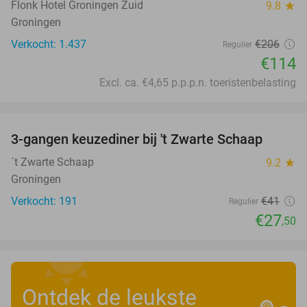
Flonk Hotel Groningen Zuid
9.8
star
Groningen
Verkocht: 1.437
€206
Regulier
€114
Excl. ca. €4,65 p.p.p.n. toeristenbelasting
favorite_border
3-gangen keuzediner bij 't Zwarte Schaap
33%
´t Zwarte Schaap
9.2
star
Groningen
Verkocht: 191
€41
Regulier
€27
,50
Ontdek de leukste