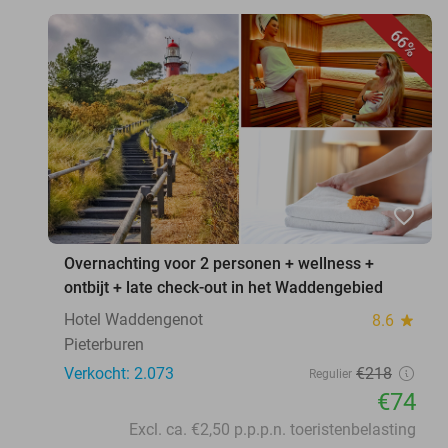
66%
favorite_border
Overnachting voor 2 personen + wellness +
ontbijt + late check-out in het Waddengebied
Hotel Waddengenot
8.6
star
Pieterburen
Verkocht: 2.073
€218
Regulier
€74
Excl. ca. €2,50 p.p.p.n. toeristenbelasting