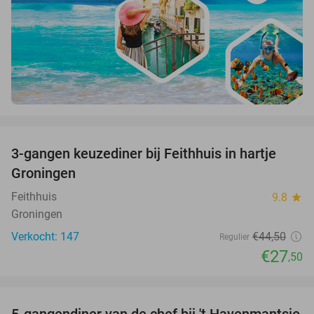
favorite_border
3-gangen keuzediner bij Feithhuis in hartje
38%
Groningen
Feithhuis
9.8
star
Groningen
Verkocht: 147
€44
,50
Regulier
€27
,50
favorite_border