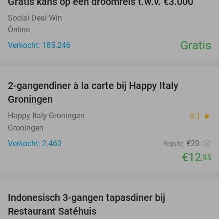
Gratis kans op een droomreis t.w.v. €3.000
Social Deal Win
Online
Gratis
Verkocht: 185.246
favorite_border
2-gangendiner à la carte bij Happy Italy
35%
Groningen
Happy Italy Groningen
9.1
star
Groningen
Verkocht: 2.463
€20
Regulier
€12
,95
favorite_border
Indonesisch 3-gangen tapasdiner bij
38%
Restaurant Satéhuis