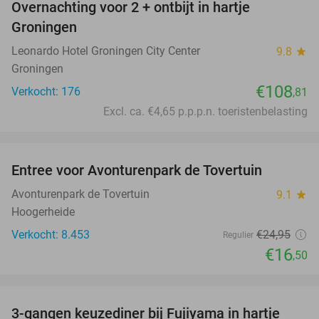
Overnachting voor 2 + ontbijt in hartje
Groningen
Leonardo Hotel Groningen City Center
9.8
star
Groningen
€108
Verkocht: 176
,81
Excl. ca. €4,65 p.p.p.n. toeristenbelasting
favorite_border
Entree voor Avonturenpark de Tovertuin
34%
Avonturenpark de Tovertuin
9.1
star
Hoogerheide
Verkocht: 8.453
€24
,95
Regulier
€16
,50
favorite_border
3-gangen keuzediner bij Fujiyama in hartje
40%