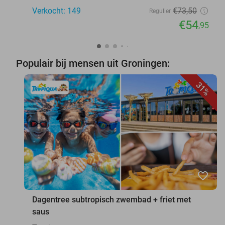
Verkocht: 149
€73
,50
Regulier
€54
,95
Populair bij mensen uit Groningen:
31%
favorite_border
Dagentree subtropisch zwembad + friet met
saus