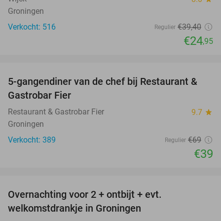
Groningen
Verkocht: 516
€39
,40
Regulier
€24
,95
favorite_border
5-gangendiner van de chef bij Restaurant &
43%
Gastrobar Fier
Restaurant & Gastrobar Fier
9.7
star
Groningen
Verkocht: 389
€69
Regulier
€39
favorite_border
Overnachting voor 2 + ontbijt + evt.
45%
welkomstdrankje in Groningen