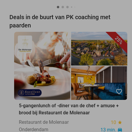
Deals in de buurt van PK coaching met
paarden
25%
favorite_border
5-gangenlunch of -diner van de chef + amuse +
brood bij Restaurant de Molenaar
Restaurant de Molenaar
10
star
Onderdendam
13 min.
directions_car