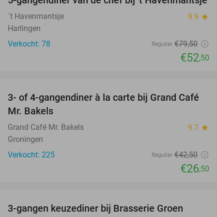
5-gangendiner van de chef bij 't Havenmantsje
34%
´t Havenmantsje
9.9
star
Harlingen
Verkocht: 78
€79
,50
Regulier
€52
,50
favorite_border
3- of 4-gangendiner à la carte bij Grand Café
38%
Mr. Bakels
Grand Café Mr. Bakels
9.7
star
Groningen
Verkocht: 225
€42
,50
Regulier
€26
,50
favorite_border
3-gangen keuzediner bij Brasserie Groen
38%