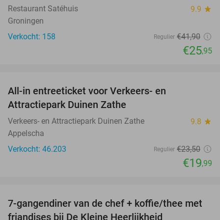
Restaurant Satéhuis
9.9
star
Groningen
Verkocht: 158
€41
,90
Regulier
€25
,95
favorite_border
All-in entreeticket voor Verkeers- en
15%
Attractiepark Duinen Zathe
Verkeers- en Attractiepark Duinen Zathe
9.8
star
Appelscha
Verkocht: 46.203
€23
,50
Regulier
€19
,99
favorite_border
7-gangendiner van de chef + koffie/thee met
40%
friandises bij De Kleine Heerlijkheid