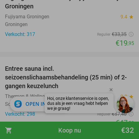
Groningen
Fujiyama Groningen
9.4
star
Groningen
Verkocht: 317
€33
,35
Regulier
€19
,95
favorite_border
Entree sauna incl.
17%
seizoenslichaamsbehandeling (25 min) of 2-
gangen keuzelunch
Thermen & Wellnesscentrum Anholts
9.8
star
close
OPEN IN APP
Schoonebeek
Verkocht: 298
€57
,40
Regulier
€47
,50
€32
shopping_cart
Koop nu
favorite_border