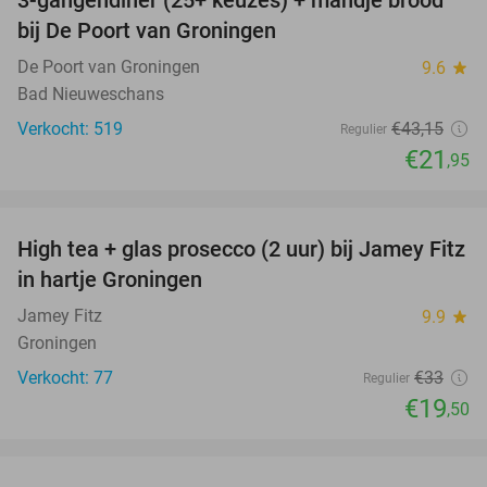
3-gangendiner (25+ keuzes) + mandje brood
49%
bij De Poort van Groningen
De Poort van Groningen
9.6
star
Bad Nieuweschans
Verkocht: 519
€43
,15
Regulier
€21
,95
favorite_border
High tea + glas prosecco (2 uur) bij Jamey Fitz
41%
in hartje Groningen
Jamey Fitz
9.9
star
Groningen
Verkocht: 77
€33
Regulier
€19
,50
favorite_border