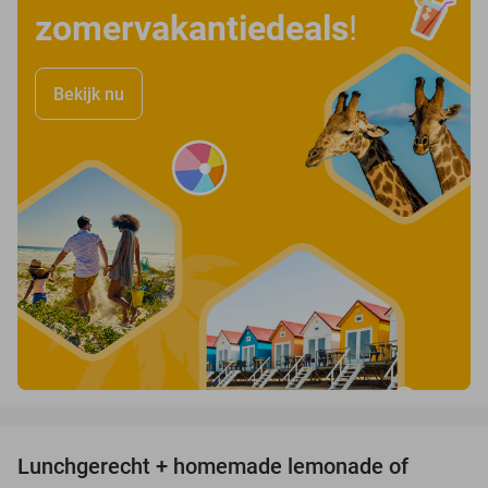
zomervakantiedeals
!
Bekijk nu
favorite_border
Lunchgerecht + homemade lemonade of
33%