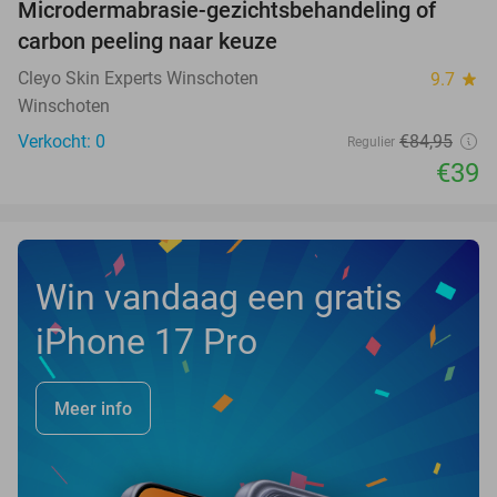
Microdermabrasie-gezichtsbehandeling of
54%
NEW
carbon peeling naar keuze
TODAY
Cleyo Skin Experts Winschoten
9.7
star
Winschoten
Verkocht: 0
€84
,95
Regulier
€39
Win vandaag een gratis
iPhone 17 Pro
Meer info