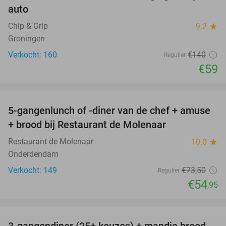
auto
Chip & Grip
9.2
star
Groningen
Verkocht: 160
€140
Regulier
€59
favorite_border
5-gangenlunch of -diner van de chef + amuse
25%
+ brood bij Restaurant de Molenaar
Restaurant de Molenaar
10.0
star
Onderdendam
Verkocht: 149
€73
,50
Regulier
€54
,95
favorite_border