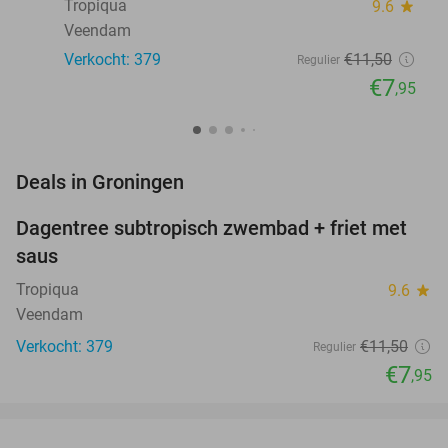
Tropiqua
9.6
star
Veendam
Verkocht: 379
€11
,50
Regulier
€7
,95
favorite_border
Deals in Groningen
Dagentree subtropisch zwembad + friet met
31%
saus
Tropiqua
9.6
star
Veendam
Verkocht: 379
€11
,50
Regulier
€7
,95
favorite_border