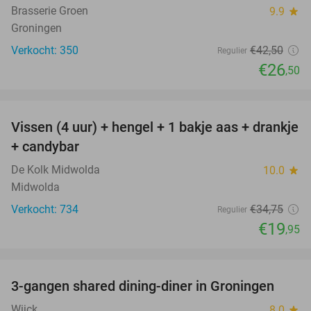
Brasserie Groen
9.9
star
Groningen
Verkocht: 350
€42
,50
Regulier
€26
,50
favorite_border
Vissen (4 uur) + hengel + 1 bakje aas + drankje
43%
+ candybar
De Kolk Midwolda
10.0
star
Midwolda
Verkocht: 734
€34
,75
Regulier
€19
,95
favorite_border
3-gangen shared dining-diner in Groningen
37%
Wijck
8.0
star