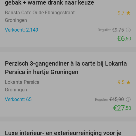
gebak + warme drank naar keuze
Barista Cafe Oude Ebbingestraat
9.7
star
Groningen
Verkocht: 2.149
€9
,75
Regulier
€6
,50
favorite_border
Perzisch 3-gangendiner à la carte bij Lokanta
40%
Persica in hartje Groningen
Lokanta Persica
9.5
star
Groningen
Verkocht: 65
€45
,90
Regulier
€27
,50
favorite_border
Luxe interieur- en exterieurreiniging voor je
58%