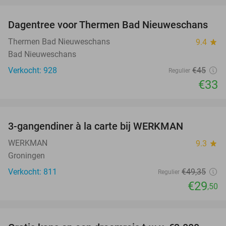
Dagentree voor Thermen Bad Nieuweschans
27%
Thermen Bad Nieuweschans
9.4
star
Bad Nieuweschans
Verkocht: 928
€45
Regulier
€33
favorite_border
3-gangendiner à la carte bij WERKMAN
40%
WERKMAN
9.3
star
Groningen
Verkocht: 811
€49
,35
Regulier
€29
,50
favorite_border