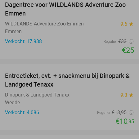
Dagentree voor WILDLANDS Adventure Zoo
24%
Emmen
WILDLANDS Adventure Zoo Emmen
9.6
star
Emmen
Verkocht: 17.938
€33
Regulier
€25
favorite_border
Entreeticket, evt. + snackmenu bij Dinopark &
22%
Landgoed Tenaxx
Dinopark & Landgoed Tenaxx
9.3
star
Wedde
Verkocht: 4.086
€13
,95
Regulier
€10
,95