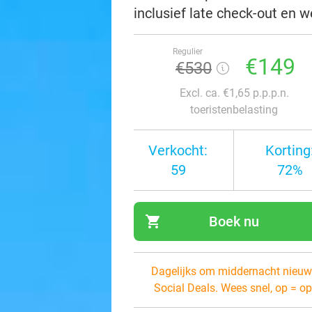
inclusief late check-out en 
Regulier
€149
€530
Excl. ca. €1,65 p.p.p.n.
toeristenbelasting
Verkocht:
Korting
59
72%
shopping_cart
Boek nu
navi
Dagelijks om middernacht nieuw
Social Deals. Wees snel, op = op