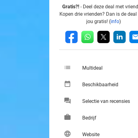
Gratis?!
- Deel deze deal met vrien
Kopen drie vrienden? Dan is de deal
jou gratis! (
info
)
whatsapp
linkedin
fb
mai
list
keybo
Multideal
date_range
keybo
Beschikbaarheid
chat
keybo
Selectie van recensies
work
keybo
Bedrijf
language
keybo
Website