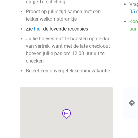
dagje Terschelling
Vra
Proost op jullie tijd samen met een
05
o
lekker welkomstdrankje
Koo
Zie
hier
de lovende recensies
aan
Jullie hoeven niet te haasten op de dag
van vertrek, want met de late check-out
hoeven jullie pas om 12.00 uur uit te
checken
Beleef een onvergetelijke mini-vakantie
hotel