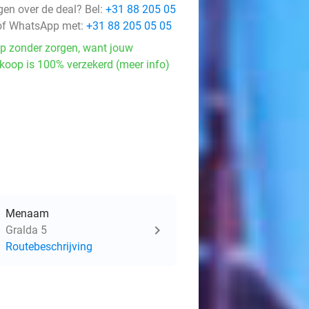
gen over de deal? Bel:
+31 88 205 05
f WhatsApp met:
+31 88 205 05 05
p zonder zorgen, want jouw
koop is 100% verzekerd (meer info)
Menaam
Gralda 5
Routebeschrijving