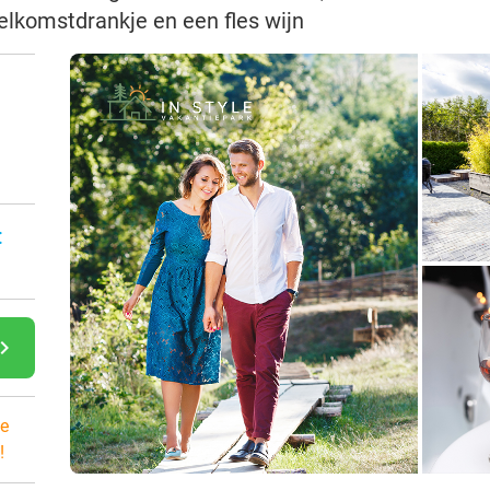
welkomstdrankje en een fles wijn
:
gate_next
e
!