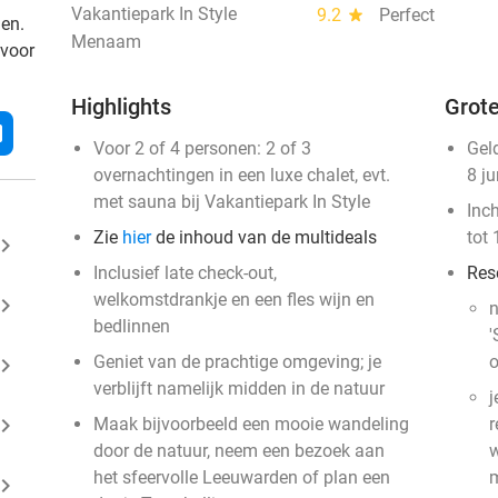
Vakantiepark In Style
9.2
star
Perfect
den.
Menaam
 voor
Highlights
Grote
l
Voor 2 of 4 personen: 2 of 3
Gel
overnachtingen in een luxe chalet, evt.
8 j
met sauna bij Vakantiepark In Style
Inc
Zie
hier
de inhoud van de multideals
tot 
ard_arrow_right
Inclusief late check-out,
Res
welkomstdrankje en een fles wijn en
ard_arrow_right
n
bedlinnen
'
Geniet van de prachtige omgeving; je
o
ard_arrow_right
verblijft namelijk midden in de natuur
j
ard_arrow_right
Maak bijvoorbeeld een mooie wandeling
r
door de natuur, neem een bezoek aan
w
het sfeervolle Leeuwarden of plan een
m
ard_arrow_right