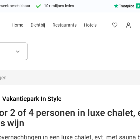
 week beschikbaar
10+ miljoen leden
Home
Dichtbij
Restaurants
Hotels
keyboard_arrow_down
>
Vakantiepark In Style
 2 of 4 personen in luxe chalet, 
es wijn
overnachtingen in een luxe chalet, evt. met sauna b