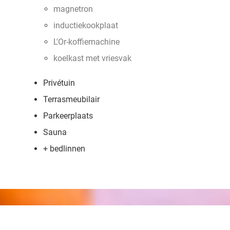
magnetron
inductiekookplaat
L'Or-koffiemachine
koelkast met vriesvak
Privétuin
Terrasmeubilair
Parkeerplaats
Sauna
+ bedlinnen