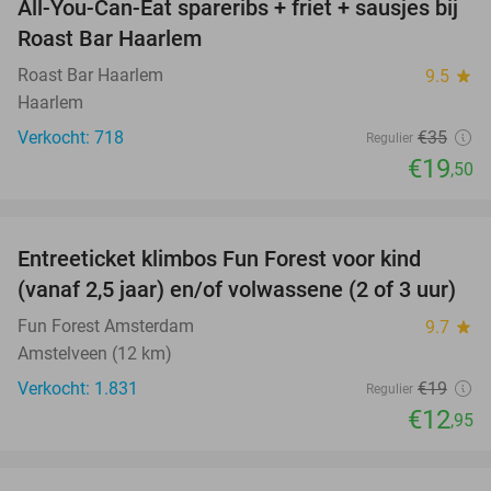
All-You-Can-Eat spareribs + friet + sausjes bij
44%
Roast Bar Haarlem
Roast Bar Haarlem
9.5
star
Haarlem
Verkocht: 718
€35
Regulier
€19
,50
favorite_border
Entreeticket klimbos Fun Forest voor kind
32%
(vanaf 2,5 jaar) en/of volwassene (2 of 3 uur)
Fun Forest Amsterdam
9.7
star
Amstelveen (12 km)
Verkocht: 1.831
€19
Regulier
€12
,95
favorite_border