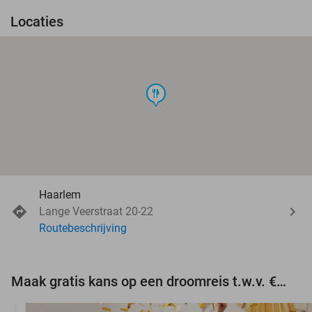
Locaties
food
Haarlem
Lange Veerstraat 20-22
Routebeschrijving
Maak gratis kans op een droomreis t.w.v. €3.000!