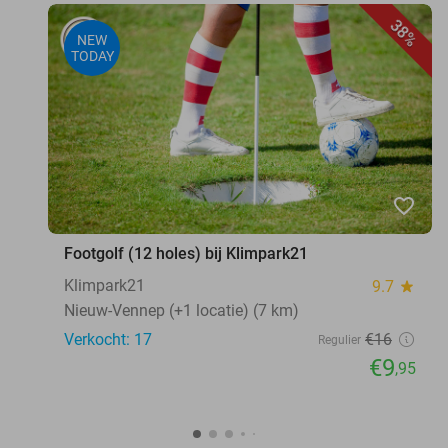
38%
NEW
TODAY
favorite_border
Footgolf (12 holes) bij Klimpark21
Klimpark21
9.7
star
Nieuw-Vennep (+1 locatie) (7 km)
Verkocht: 17
€16
Regulier
€9
,95