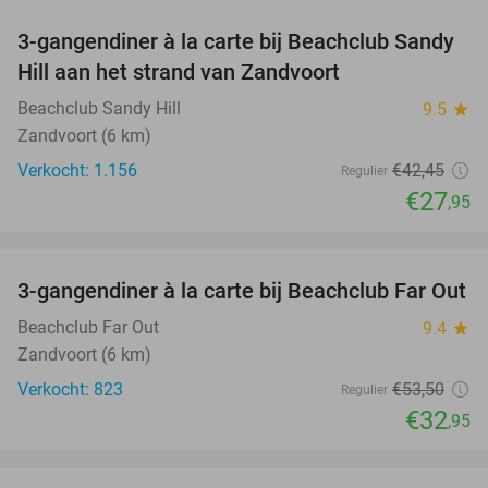
3-gangendiner à la carte bij Beachclub Sandy
34%
Hill aan het strand van Zandvoort
Beachclub Sandy Hill
9.5
star
Zandvoort (6 km)
Verkocht: 1.156
€42
,45
Regulier
€27
,95
favorite_border
3-gangendiner à la carte bij Beachclub Far Out
38%
Beachclub Far Out
9.4
star
Zandvoort (6 km)
Verkocht: 823
€53
,50
Regulier
€32
,95
favorite_border