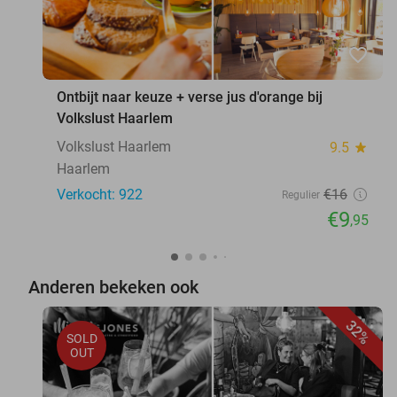
favorite_border
Ontbijt naar keuze + verse jus d'orange bij
Volkslust Haarlem
Volkslust Haarlem
9.5
star
Haarlem
Verkocht: 922
€16
Regulier
€9
,95
Anderen bekeken ook
32%
SOLD
OUT