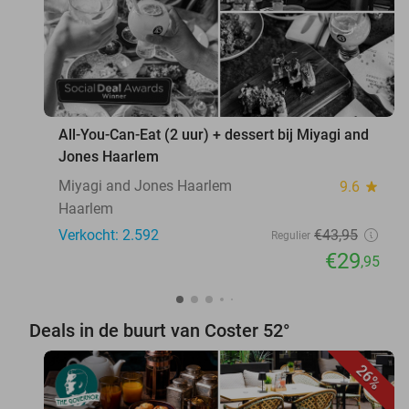
All-You-Can-Eat (2 uur) + dessert bij Miyagi and
Jones Haarlem
Miyagi and Jones Haarlem
9.6
star
Haarlem
Verkocht: 2.592
€43
,95
Regulier
€29
,95
Deals in de buurt van Coster 52°
26%