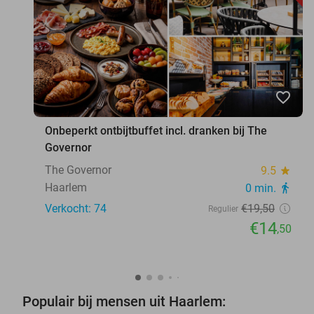
favorite_border
Onbeperkt ontbijtbuffet incl. dranken bij The
Governor
The Governor
9.5
star
Haarlem
0 min.
directions_walk
Verkocht: 74
€19
,50
Regulier
€14
,50
Populair bij mensen uit Haarlem: