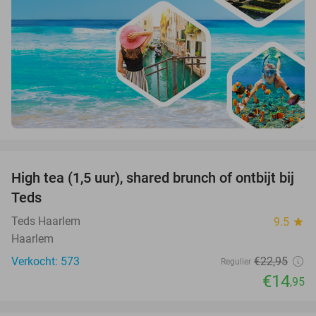
favorite_border
High tea (1,5 uur), shared brunch of ontbijt bij
35%
Teds
Teds Haarlem
9.5
star
Haarlem
Verkocht: 573
€22
,95
Regulier
€14
,95
favorite_border