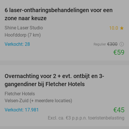
6 laser-ontharingsbehandelingen voor een
80%
zone naar keuze
Shine Laser Studio
10.0
star
Hoofddorp (7 km)
Verkocht: 28
€300
Regulier
€59
favorite_border
Overnachting voor 2 + evt. ontbijt en 3-
gangendiner bij Fletcher Hotels
Fletcher Hotels
Velsen-Zuid (+ meerdere locaties)
€45
Verkocht: 17.981
Excl. ca. €3 p.p.p.n. toeristenbelasting