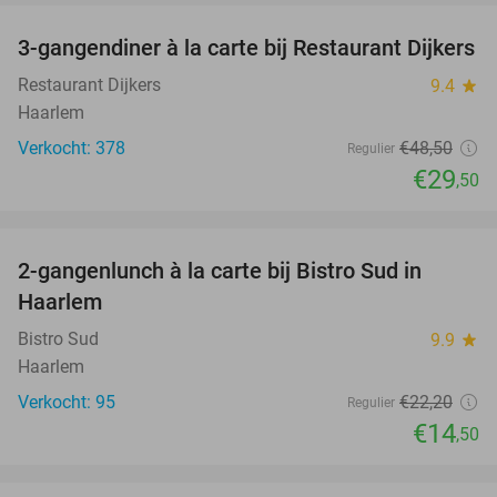
3-gangendiner à la carte bij Restaurant Dijkers
39%
Restaurant Dijkers
9.4
star
Haarlem
Verkocht: 378
€48
,50
Regulier
€29
,50
favorite_border
2-gangenlunch à la carte bij Bistro Sud in
35%
Haarlem
Bistro Sud
9.9
star
Haarlem
Verkocht: 95
€22
,20
Regulier
€14
,50
favorite_border