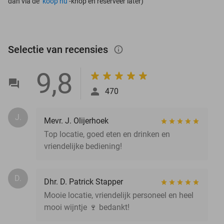
dan via de ‘
koop nu
’-knop én reserveer later)
Selectie van recensies
info_outlined
9,8
470
J.
Mevr. J. Olijerhoek
Top locatie, goed eten en drinken en
vriendelijke bediening!
D.
Dhr. D. Patrick Stapper
Mooie locatie, vriendelijk personeel en heel
mooi wijntje 🍷 bedankt!