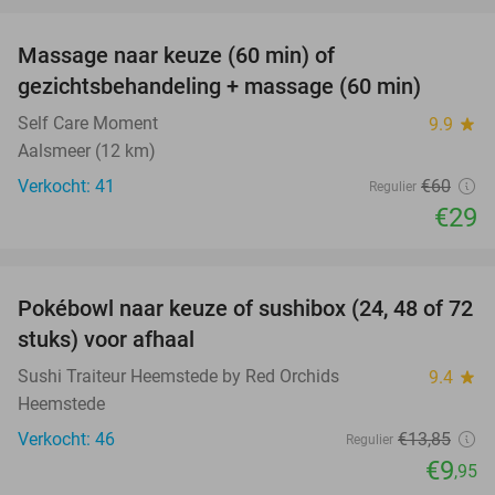
favorite_border
Massage naar keuze (60 min) of
52%
gezichtsbehandeling + massage (60 min)
Self Care Moment
9.9
star
Aalsmeer (12 km)
Verkocht: 41
€60
Regulier
€29
favorite_border
Pokébowl naar keuze of sushibox (24, 48 of 72
28%
stuks) voor afhaal
Sushi Traiteur Heemstede by Red Orchids
9.4
star
Heemstede
Verkocht: 46
€13
,85
Regulier
€9
,95