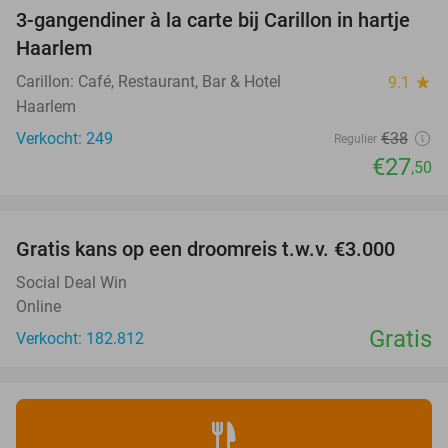
3-gangendiner à la carte bij Carillon in hartje
28%
Haarlem
Carillon: Café, Restaurant, Bar & Hotel
9.1
star
Haarlem
Verkocht: 249
€38
Regulier
€27
,50
favorite_border
Gratis kans op een droomreis t.w.v. €3.000
Social Deal Win
Online
Gratis
Verkocht: 182.812