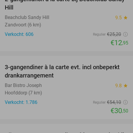
49%
Hill
Beachclub Sandy Hill
9.5
star
Zandvoort (6 km)
Verkocht: 606
€25
,20
Regulier
€12
,95
favorite_border
3-gangendiner à la carte evt. incl onbeperkt
44%
drankarrangement
Bar Bistro Joseph
9.8
star
Hoofddorp (7 km)
Verkocht: 1.786
€54
,10
Regulier
€30
,50
favorite_border