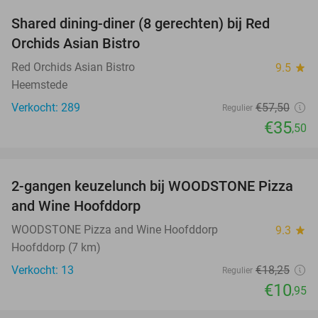
Shared dining-diner (8 gerechten) bij Red
38%
Orchids Asian Bistro
Red Orchids Asian Bistro
9.5
star
Heemstede
Verkocht: 289
€57
,50
Regulier
€35
,50
favorite_border
2-gangen keuzelunch bij WOODSTONE Pizza
40%
and Wine Hoofddorp
WOODSTONE Pizza and Wine Hoofddorp
9.3
star
Hoofddorp (7 km)
Verkocht: 13
€18
,25
Regulier
€10
,95
favorite_border