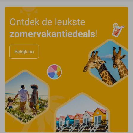
Ontdek de leukste
zomervakantiedeals
!
Bekijk nu