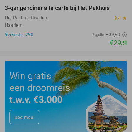
3-gangendiner à la carte bij Het Pakhuis
26%
Het Pakhuis Haarlem
9.4
star
Haarlem
Verkocht: 790
€39
,90
Regulier
€29
,50
Win gratis
een droomreis
t.w.v. €3.000
Doe mee!