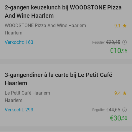
2-gangen keuzelunch bij WOODSTONE Pizza
46%
And Wine Haarlem
WOODSTONE Pizza And Wine Haarlem
9.1
star
Haarlem
Verkocht: 163
€20
,45
Regulier
€10
,95
favorite_border
3-gangendiner à la carte bij Le Petit Café
32%
Haarlem
Le Petit Café Haarlem
9.4
star
Haarlem
Verkocht: 293
€44
,65
Regulier
€30
,50
favorite_border