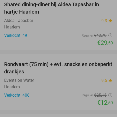
Shared dining-diner bij Aldea Tapasbar in
31%
hartje Haarlem
Aldea Tapasbar
9.3
star
Haarlem
Verkocht: 49
€42
,70
Regulier
€29
,50
favorite_border
Rondvaart (75 min) + evt. snacks en onbeperkt
50%
drankjes
Events on Water
9.5
star
Haarlem
Verkocht: 408
€25
,15
Regulier
€12
,50
favorite_border