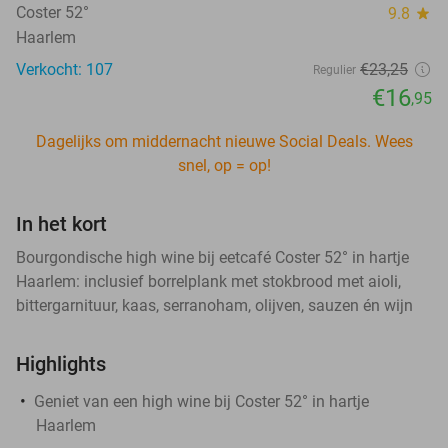
Coster 52°
9.8
star
Haarlem
Verkocht: 107
€23
,25
Regulier
€16
,95
Dagelijks om middernacht nieuwe Social Deals. Wees
snel, op = op!
In het kort
Bourgondische high wine bij eetcafé Coster 52° in hartje
Haarlem: inclusief borrelplank met stokbrood met aioli,
bittergarnituur, kaas, serranoham, olijven, sauzen én wijn
Highlights
Geniet van een high wine bij Coster 52° in hartje
Haarlem