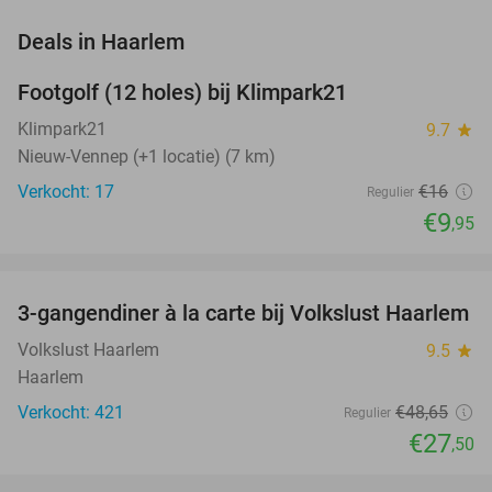
favorite_border
Deals in Haarlem
Footgolf (12 holes) bij Klimpark21
38%
NEW
TODAY
Klimpark21
9.7
star
Nieuw-Vennep (+1 locatie) (7 km)
Verkocht: 17
€16
Regulier
€9
,95
favorite_border
3-gangendiner à la carte bij Volkslust Haarlem
43%
Volkslust Haarlem
9.5
star
Haarlem
Verkocht: 421
€48
,65
Regulier
€27
,50
favorite_border