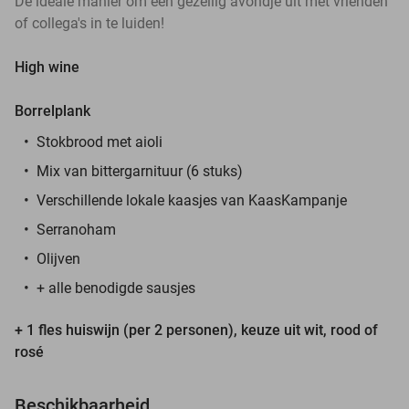
Dé ideale manier om een gezellig avondje uit met vrienden
of collega's in te luiden!
High wine
Borrelplank
Stokbrood met aioli
Mix van bittergarnituur (6 stuks)
Verschillende lokale kaasjes van KaasKampanje
Serranoham
Olijven
+ alle benodigde sausjes
+ 1 fles huiswijn (per 2 personen), keuze uit wit, rood of
rosé
Beschikbaarheid