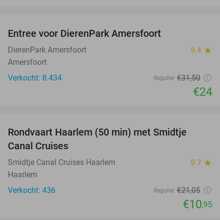
favorite_border
Entree voor DierenPark Amersfoort
24%
DierenPark Amersfoort
9.4
star
Amersfoort
Verkocht: 8.434
€31
,50
Regulier
€24
favorite_border
Rondvaart Haarlem (50 min) met Smidtje
48%
Canal Cruises
Smidtje Canal Cruises Haarlem
9.7
star
Haarlem
Verkocht: 436
€21
,05
Regulier
€10
,95