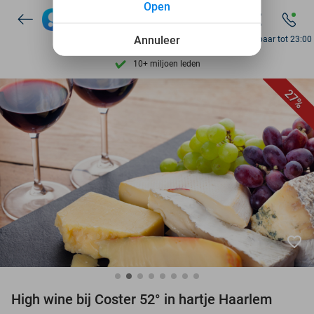
Open
7 dagen per week beschikbaar
Annuleer
Bereikbaar tot 23:00
10+ miljoen leden
9,4
op basis van
205.886 reviews
Ontdek 15.000+ deals
27%
7 dagen per week beschikbaar
10+ miljoen leden
favorite_border
High wine bij Coster 52° in hartje Haarlem