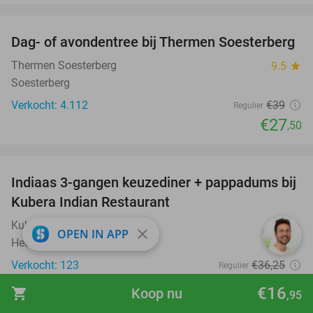
favorite_border
Dag- of avondentree bij Thermen Soesterberg
29%
Thermen Soesterberg
9.5
star
Soesterberg
Verkocht: 4.112
€39
Regulier
€27
,50
favorite_border
Indiaas 3-gangen keuzediner + pappadums bij
32%
Kubera Indian Restaurant
Kubera Indian Restaurant
9.7
star
close
OPEN IN APP
Heemstede
Verkocht: 123
€36
,25
Regulier
€24
,50
€16
shopping_cart
Koop nu
,95
favorite_border