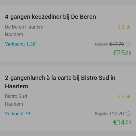
favorite_border
4-gangen keuzediner bij De Beren
46%
De Beren Haarlem
9.3
star
Haarlem
Verkocht: 1.361
€47
,70
Regulier
€25
,95
favorite_border
2-gangenlunch à la carte bij Bistro Sud in
35%
Haarlem
Bistro Sud
9.9
star
Haarlem
Verkocht: 99
€22
,20
Regulier
€14
,50
favorite_border