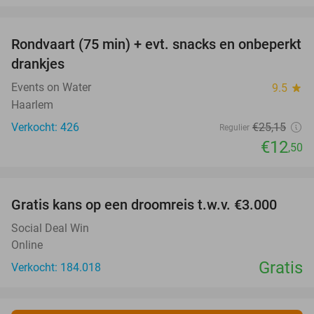
favorite_border
Rondvaart (75 min) + evt. snacks en onbeperkt
50%
drankjes
Events on Water
9.5
star
Haarlem
Verkocht: 426
€25
,15
Regulier
€12
,50
favorite_border
Gratis kans op een droomreis t.w.v. €3.000
Social Deal Win
Online
Gratis
Verkocht: 184.018