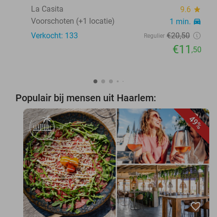
La Casita
9.6
star
Voorschoten (+1 locatie)
1 min.
directions_car
Verkocht: 133
€20
,50
Regulier
€11
,50
Populair bij mensen uit Haarlem:
49%
favorite_border