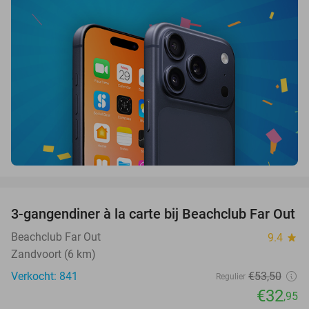
favorite_border
3-gangendiner à la carte bij Beachclub Far Out
38%
Beachclub Far Out
9.4
star
Zandvoort (6 km)
Verkocht: 841
€53
,50
Regulier
€32
,95