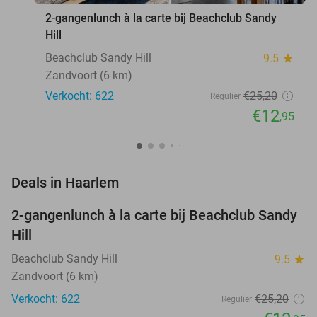
2-gangenlunch à la carte bij Beachclub Sandy
Hill
Beachclub Sandy Hill
9.5
star
Zandvoort (6 km)
Verkocht: 622
€25
,20
Regulier
€12
,95
favorite_border
Deals in Haarlem
2-gangenlunch à la carte bij Beachclub Sandy
49%
Hill
Beachclub Sandy Hill
9.5
star
Zandvoort (6 km)
Verkocht: 622
€25
,20
Regulier