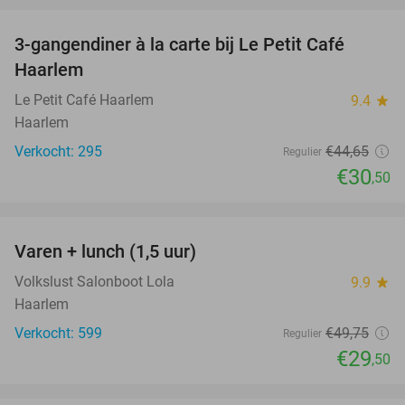
3-gangendiner à la carte bij Le Petit Café
32%
Haarlem
Le Petit Café Haarlem
9.4
star
Haarlem
Verkocht: 295
€44
,65
Regulier
€30
,50
favorite_border
Varen + lunch (1,5 uur)
41%
Volkslust Salonboot Lola
9.9
star
Haarlem
Verkocht: 599
€49
,75
Regulier
€29
,50
favorite_border