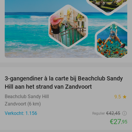
favorite_border
3-gangendiner à la carte bij Beachclub Sandy
34%
Hill aan het strand van Zandvoort
Beachclub Sandy Hill
9.5
star
Zandvoort (6 km)
Verkocht: 1.156
€42
,45
Regulier
€27
,95
favorite_border