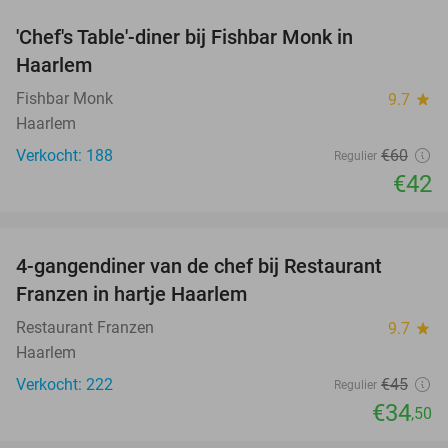
'Chef's Table'-diner bij Fishbar Monk in
30%
Haarlem
Fishbar Monk
9.7
star
Haarlem
Verkocht: 188
€60
Regulier
€42
favorite_border
4-gangendiner van de chef bij Restaurant
23%
Franzen in hartje Haarlem
Restaurant Franzen
9.7
star
Haarlem
Verkocht: 222
€45
Regulier
€34
,50
favorite_border