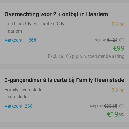
Overnachting voor 2 + ontbijt in Haarlem
20%
Hotel ibis Styles Haarlem City
9.3
star
Haarlem
Verkocht: 1.668
€124
Regulier
€99
Excl. ca. €6 p.p.p.n. toeristenbelasting
favorite_border
3-gangendiner à la carte bij Family Heemstede
34%
Family Heemstede
9.8
star
Heemstede
Verkocht: 238
€30
,15
Regulier
€19
,95