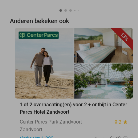
Anderen bekeken ook
13%
favorite_border
1 of 2 overnachting(en) voor 2 + ontbijt in Center
Parcs Hotel Zandvoort
Center Parcs Park Zandvoort
9.2
star
Zandvoort