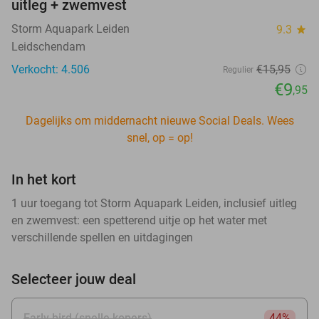
uitleg + zwemvest
Storm Aquapark Leiden
9.3
star
Leidschendam
Verkocht: 4.506
€15
,95
Regulier
€9
,95
Dagelijks om middernacht nieuwe Social Deals. Wees
snel, op = op!
In het kort
1 uur toegang tot Storm Aquapark Leiden, inclusief uitleg
en zwemvest: een spetterend uitje op het water met
verschillende spellen en uitdagingen
Selecteer jouw deal
Early bird (snelle kopers)
44%