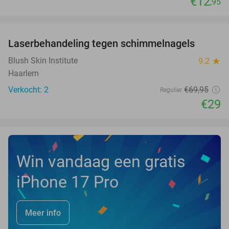
€12
,95
favorite_border
Laserbehandeling tegen schimmelnagels
59%
NEW
TODAY
Blush Skin Institute
9.2
star
Haarlem
Verkocht: 2
€69
,95
Regulier
€29
Win vandaag een gratis
iPhone 17 Pro
Meer info