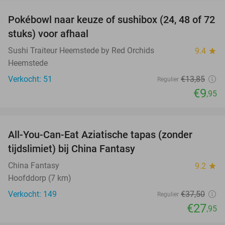
Pokébowl naar keuze of sushibox (24, 48 of 72
28%
stuks) voor afhaal
Sushi Traiteur Heemstede by Red Orchids
9.4
star
Heemstede
Verkocht: 51
€13
,85
Regulier
€9
,95
favorite_border
All-You-Can-Eat Aziatische tapas (zonder
25%
tijdslimiet) bij China Fantasy
China Fantasy
9.2
star
Hoofddorp (7 km)
Verkocht: 149
€37
,50
Regulier
€27
,95
favorite_border