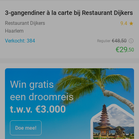
3-gangendiner à la carte bij Restaurant Dijkers
39%
Restaurant Dijkers
9.4
star
Haarlem
Verkocht: 384
€48
,50
Regulier
€29
,50
Win gratis
een droomreis
t.w.v. €3.000
Doe mee!