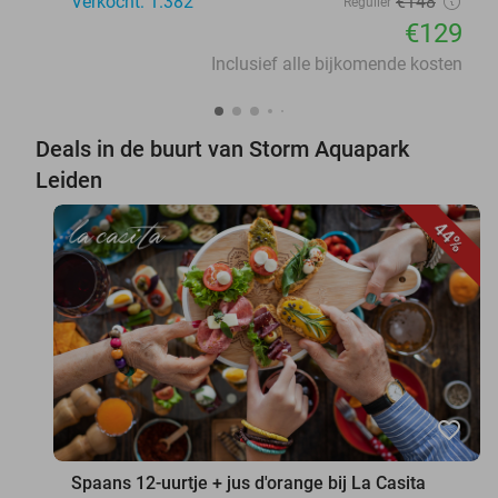
Verkocht: 1.382
€148
Regulier
€129
Inclusief alle bijkomende kosten
Deals in de buurt van Storm Aquapark
Leiden
44%
favorite_border
Spaans 12-uurtje + jus d'orange bij La Casita