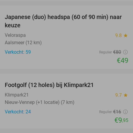
favorite_border
Japanese (duo) headspa (60 of 90 min) naar
39%
keuze
Veloraspa
9.8
star
Aalsmeer (12 km)
Verkocht: 59
€80
Regulier
€49
favorite_border
Footgolf (12 holes) bij Klimpark21
38%
Klimpark21
9.7
star
Nieuw-Vennep (+1 locatie) (7 km)
Verkocht: 24
€16
Regulier
€9
,95
favorite_border