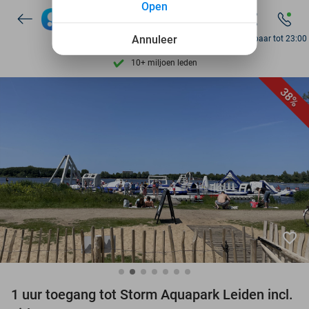
Open
Ontdek 15.000+ deals
7 dagen per week beschikbaar
Annuleer
Bereikbaar tot 23:00
10+ miljoen leden
9,4
op basis van
205.993 reviews
38%
Ontdek 15.000+ deals
7 dagen per week beschikbaar
10+ miljoen leden
favorite_border
1 uur toegang tot Storm Aquapark Leiden incl.