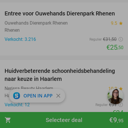
Entree voor Ouwehands Dierenpark Rhenen
19%
Ouwehands Dierenpark Rhenen
9.5
star
Rhenen
Verkocht: 3.216
€31
,50
Regulier
€25
,50
favorite_border
Huidverbeterende schoonheidsbehandeling
74%
naar keuze in Haarlem
Nerissa Beauty Haarlem
10.0
star
close
OPEN IN APP
Haarlem
Verkocht: 12
€91
Regulier
€24
€9
shopping_cart
Selecteer deal
,95
favorite_border