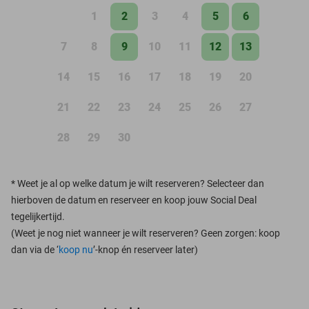
1
2
3
4
5
6
7
8
9
10
11
12
13
14
15
16
17
18
19
20
21
22
23
24
25
26
27
28
29
30
*
Weet je al op welke datum je wilt reserveren? Selecteer dan
hierboven de datum en reserveer en koop jouw Social Deal
tegelijkertijd.
(Weet je nog niet wanneer je wilt reserveren? Geen zorgen: koop
dan via de ‘
koop nu
’-knop én reserveer later)