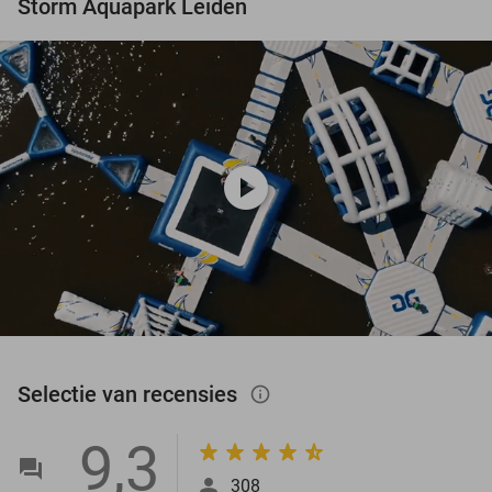
Storm Aquapark Leiden
play_circle
Selectie van recensies
info_outlined
9,3
308