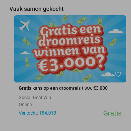
Vaak samen gekocht
favorite_border
Gratis kans op een droomreis t.w.v. €3.000
Social Deal Win
Online
Gratis
Verkocht: 184.018