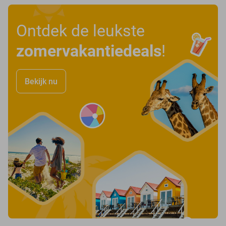
Ontdek de leukste
zomervakantiedeals
!
Bekijk nu