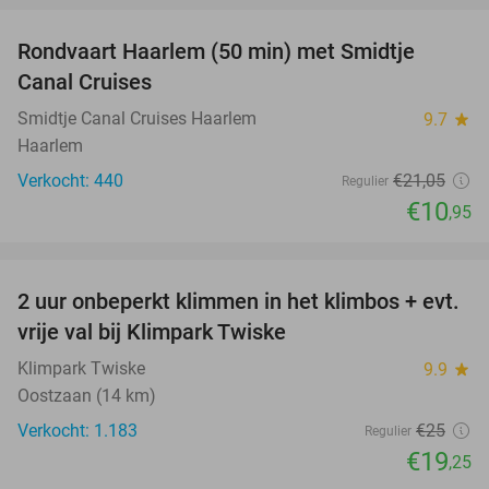
Rondvaart Haarlem (50 min) met Smidtje
48%
Canal Cruises
Smidtje Canal Cruises Haarlem
9.7
star
Haarlem
Verkocht: 440
€21
,05
Regulier
€10
,95
favorite_border
2 uur onbeperkt klimmen in het klimbos + evt.
23%
vrije val bij Klimpark Twiske
Klimpark Twiske
9.9
star
Oostzaan (14 km)
Verkocht: 1.183
€25
Regulier
€19
,25