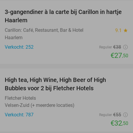
3-gangendiner à la carte bij Carillon in hartje
28%
Haarlem
Carillon: Café, Restaurant, Bar & Hotel
9.1
star
Haarlem
Verkocht: 252
€38
Regulier
€27
,50
favorite_border
High tea, High Wine, High Beer of High
41%
Bubbles voor 2 bij Fletcher Hotels
Fletcher Hotels
Velsen-Zuid (+ meerdere locaties)
Verkocht: 787
€55
Regulier
€32
,50
favorite_border