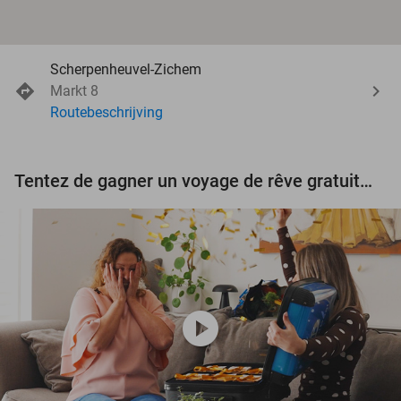
Scherpenheuvel-Zichem
Markt 8
Routebeschrijving
Tentez de gagner un voyage de rêve gratuit d'une valeur de 3.000 € !
play_circle