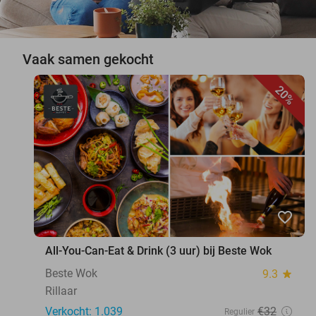
Vaak samen gekocht
20%
favorite_border
All-You-Can-Eat & Drink (3 uur) bij Beste Wok
Beste Wok
9.3
star
Rillaar
Verkocht: 1.039
€32
Regulier