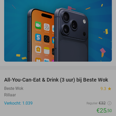
favorite_border
All-You-Can-Eat & Drink (3 uur) bij Beste Wok
20%
Beste Wok
9.3
star
Rillaar
Verkocht: 1.039
€32
Regulier
€25
,50