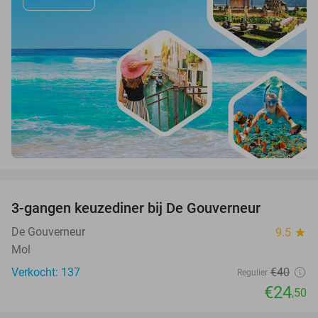
favorite_border
3-gangen keuzediner bij De Gouverneur
39%
De Gouverneur
9.5
star
Mol
Verkocht: 137
€40
Regulier
€24
,50
favorite_border