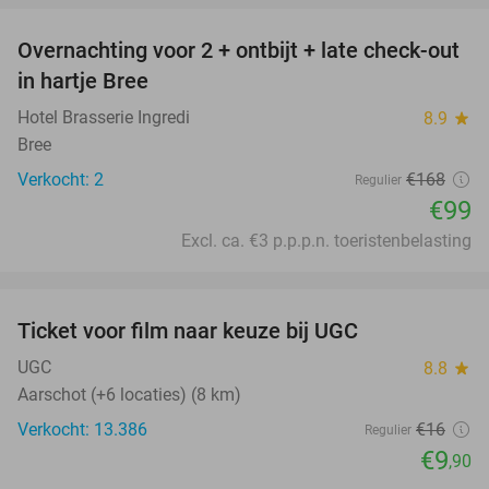
Overnachting voor 2 + ontbijt + late check-out
41%
NEW
in hartje Bree
TODAY
Hotel Brasserie Ingredi
8.9
star
Bree
Verkocht: 2
€168
Regulier
€99
Excl. ca. €3 p.p.p.n. toeristenbelasting
favorite_border
Ticket voor film naar keuze bij UGC
38%
UGC
8.8
star
Aarschot (+6 locaties) (8 km)
Verkocht: 13.386
€16
Regulier
€9
,90