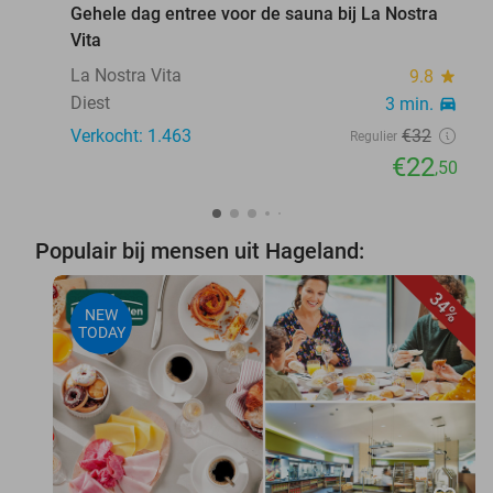
Gehele dag entree voor de sauna bij La Nostra
Vita
La Nostra Vita
9.8
star
Diest
3 min.
directions_car
Verkocht: 1.463
€32
Regulier
€22
,50
Populair bij mensen uit Hageland:
34%
NEW
TODAY