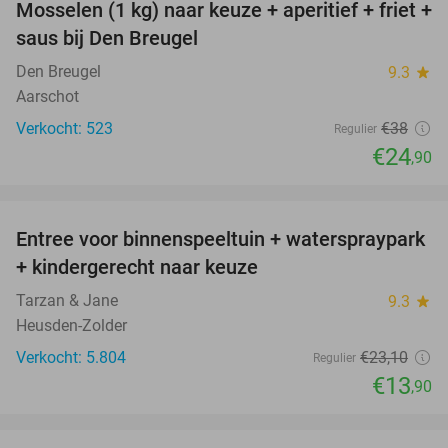
Mosselen (1 kg) naar keuze + aperitief + friet +
34%
saus bij Den Breugel
Den Breugel
9.3
star
Aarschot
Verkocht: 523
€38
Regulier
€24
,90
favorite_border
Entree voor binnenspeeltuin + waterspraypark
40%
+ kindergerecht naar keuze
Tarzan & Jane
9.3
star
Heusden-Zolder
Verkocht: 5.804
€23
,10
Regulier
€13
,90
favorite_border