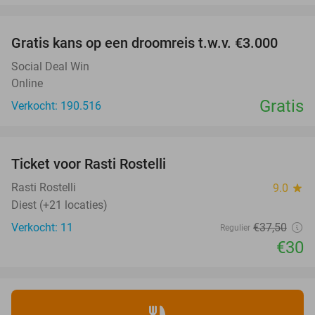
favorite_border
Gratis kans op een droomreis t.w.v. €3.000
Social Deal Win
Online
Gratis
Verkocht: 190.516
favorite_border
Ticket voor Rasti Rostelli
20%
NEW
TODAY
Rasti Rostelli
9.0
star
Diest (+21 locaties)
Verkocht: 11
€37
,50
Regulier
€30