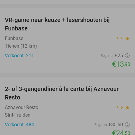
favorite_border
VR-game naar keuze + lasershooten bij
44%
Funbase
Funbase
9.9
star
Tienen (12 km)
Verkocht: 211
€25
Regulier
€13
,90
favorite_border
2- of 3-gangendiner à la carte bij Aznavour
31%
Resto
Aznavour Resto
9.8
star
Sint-Truiden
Verkocht: 484
€35
,60
Regulier
€24
,50