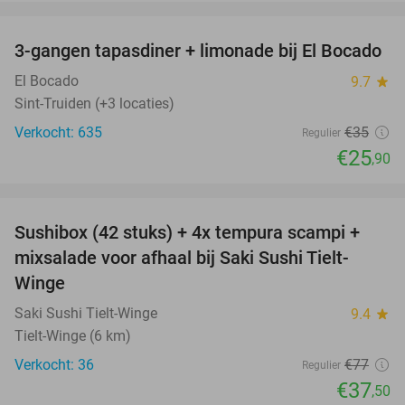
favorite_border
3-gangen tapasdiner + limonade bij El Bocado
26%
El Bocado
9.7
star
Sint-Truiden (+3 locaties)
Verkocht: 635
€35
Regulier
€25
,90
favorite_border
Sushibox (42 stuks) + 4x tempura scampi +
51%
mixsalade voor afhaal bij Saki Sushi Tielt-
Winge
Saki Sushi Tielt-Winge
9.4
star
Tielt-Winge (6 km)
Verkocht: 36
€77
Regulier
€37
,50