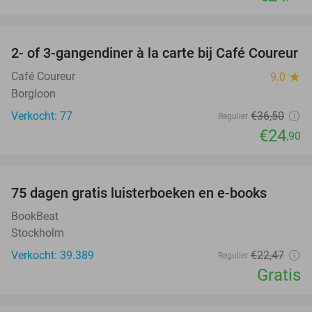
favorite_border
2- of 3-gangendiner à la carte bij Café Coureur
32%
Café Coureur
9.0
star
Borgloon
Verkocht: 77
€36
,50
Regulier
€24
,90
favorite_border
100%
75 dagen gratis luisterboeken en e-books
BookBeat
Stockholm
Verkocht: 39.389
€22
,47
Regulier
Gratis