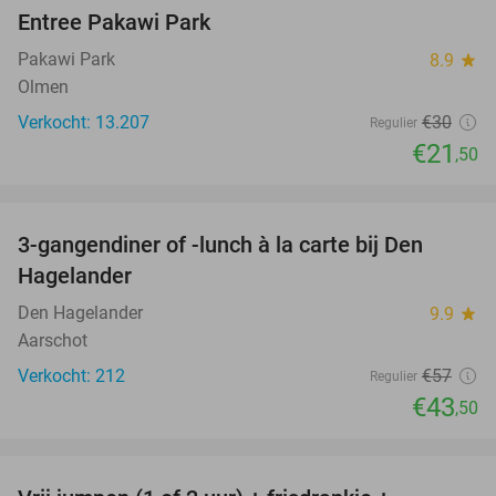
Entree Pakawi Park
28%
Pakawi Park
8.9
star
Olmen
Verkocht: 13.207
€30
Regulier
€21
,50
favorite_border
3-gangendiner of -lunch à la carte bij Den
24%
Hagelander
Den Hagelander
9.9
star
Aarschot
Verkocht: 212
€57
Regulier
€43
,50
favorite_border