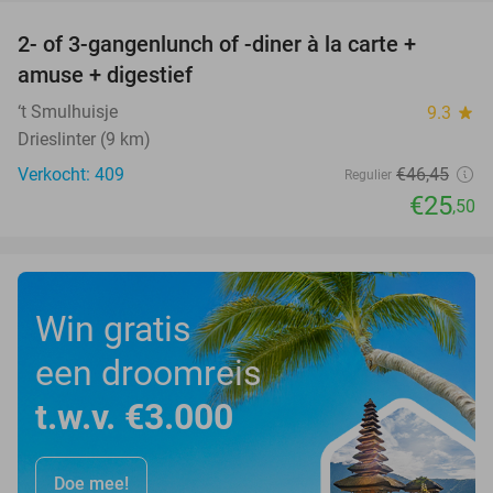
2- of 3-gangenlunch of -diner à la carte +
45%
amuse + digestief
‘t Smulhuisje
9.3
star
Drieslinter (9 km)
Verkocht: 409
€46
,45
Regulier
€25
,50
Win gratis
een droomreis
t.w.v. €3.000
Doe mee!