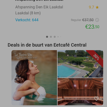
Afspanning Den Eik Laakdal
9.7
star
Laakdal (8 km)
Verkocht: 644
€37
,50
Regulier
€23
,50
Deals in de buurt van Eetcafé Central
30%
favorite_border