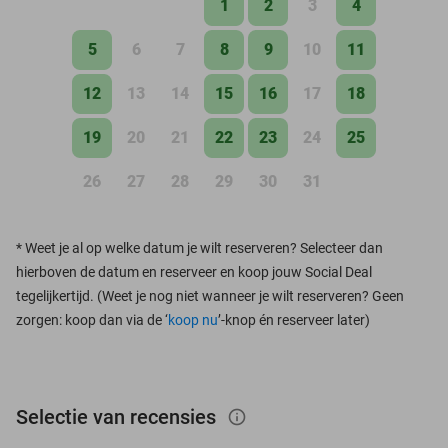
1
2
3
4
5
6
7
8
9
10
11
12
13
14
15
16
17
18
19
20
21
22
23
24
25
26
27
28
29
30
31
*
Weet je al op welke datum je wilt reserveren? Selecteer dan
hierboven de datum en reserveer en koop jouw Social Deal
tegelijkertijd. (Weet je nog niet wanneer je wilt reserveren? Geen
zorgen: koop dan via de ‘
koop nu
’-knop én reserveer later)
Selectie van recensies
info_outlined