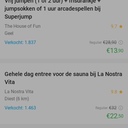
Vrij jumpen (1 of 2 uur) + frisdrankje +
52%
jumpsokken of 1 uur arcadespellen bij
Superjump
The House of Fun
9.7
star
Geel
Verkocht: 1.837
€28
,90
Regulier
€13
,90
favorite_border
Gehele dag entree voor de sauna bij La Nostra
30%
Vita
La Nostra Vita
9.8
star
Diest (6 km)
Verkocht: 1.463
€32
Regulier
€22
,50
favorite_border