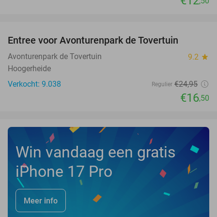
€12
,50
favorite_border
Entree voor Avonturenpark de Tovertuin
34%
NEW
TODAY
Avonturenpark de Tovertuin
9.2
star
Hoogerheide
Verkocht: 9.038
€24
,95
Regulier
€16
,50
Win vandaag een gratis
iPhone 17 Pro
Meer info