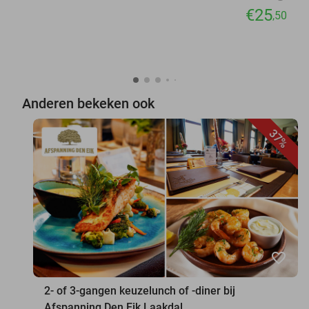
€25
,50
Anderen bekeken ook
37%
favorite_border
2- of 3-gangen keuzelunch of -diner bij
Afspanning Den Eik Laakdal