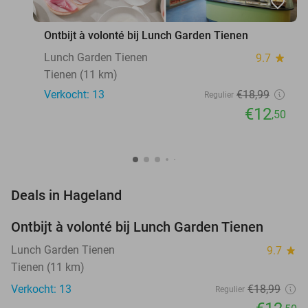
favorite_border
Ontbijt à volonté bij Lunch Garden Tienen
Lunch Garden Tienen
9.7
star
Tienen (11 km)
Verkocht: 13
€18
,99
Regulier
€12
,50
favorite_border
Deals in Hageland
Ontbijt à volonté bij Lunch Garden Tienen
34%
NEW
TODAY
Lunch Garden Tienen
9.7
star
Tienen (11 km)
Verkocht: 13
€18
,99
Regulier