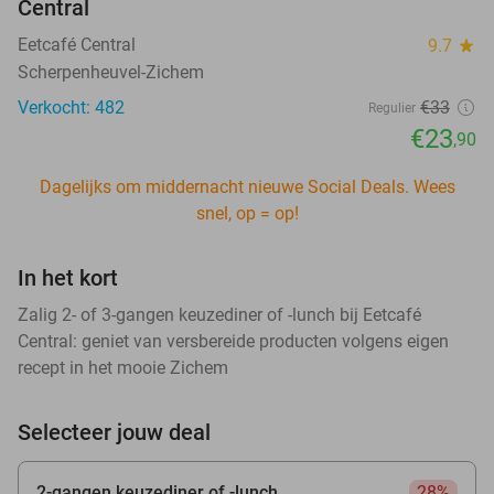
Central
Eetcafé Central
9.7
star
Scherpenheuvel-Zichem
Verkocht: 482
€33
Regulier
€23
,90
Dagelijks om middernacht nieuwe Social Deals. Wees
snel, op = op!
In het kort
Zalig 2- of 3-gangen keuzediner of -lunch bij Eetcafé
Central: geniet van versbereide producten volgens eigen
recept in het mooie Zichem
Selecteer jouw deal
2-gangen keuzediner of -lunch
28%