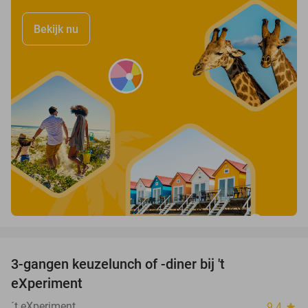
Bekijk nu
favorite_border
3-gangen keuzelunch of -diner bij 't
26%
eXperiment
´t eXperiment
9.4
star