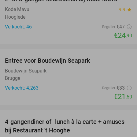
47%
Kode Mavu
9.9
star
Hooglede
Verkocht: 46
€47
Regulier
€24
,90
favorite_border
Entree voor Boudewijn Seapark
35%
Boudewijn Seapark
Brugge
Verkocht: 4.263
€33
Regulier
€21
,50
favorite_border
4-gangendiner of -lunch à la carte + amuses
46%
bij Restaurant 't Hooghe