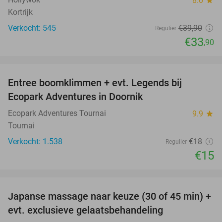
8.0
star
Kortrijk
Verkocht: 545
€39
,90
Regulier
€33
,90
favorite_border
Entree boomklimmen + evt. Legends bij
17%
Ecopark Adventures in Doornik
Ecopark Adventures Tournai
9.9
star
Tournai
Verkocht: 1.538
€18
Regulier
€15
favorite_border
Japanse massage naar keuze (30 of 45 min) +
31%
evt. exclusieve gelaatsbehandeling