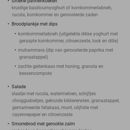
Groene pannenkoeken
kruidige basilicumyoghurt of komkommerlabneh,
rucola, komkommer en geroosterde zaden
Broodplankje met dips
komkommerlabneh (uitgelekte dikke yoghurt met
geraspte komkommer, citroenzeste, look en dille)
muhammara (dip van geroosterde paprika met
granaatappel)
zachte geitenkaas met honing, granola en
bessencompote
Salade
slaatje met rucola, watermeloen, schijfjes
chioggiabietjes, gekruide kikkererwten, granaatappel,
gemarineerde fetakaas, munt, olijfolie met
cayennepeper en citroenzeste
Smorrebrod met gerookte zalm