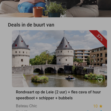
Deals in de buurt van
37%
favorite_border
Rondvaart op de Leie (2 uur) + fles cava of huur
speedboot + schipper + bubbels
Bateau Chic
10
star