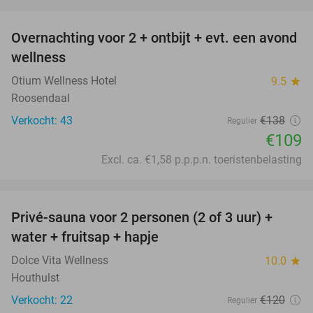
favorite_border
Overnachting voor 2 + ontbijt + evt. een avond
21%
wellness
Otium Wellness Hotel
9.5
star
Roosendaal
Verkocht: 43
€138
Regulier
€109
Excl. ca. €1,58 p.p.p.n. toeristenbelasting
favorite_border
Privé-sauna voor 2 personen (2 of 3 uur) +
28%
water + fruitsap + hapje
Dolce Vita Wellness
10.0
star
Houthulst
Verkocht: 22
€120
Regulier