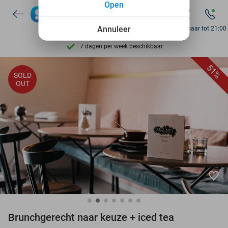
Open
Ontdek 15.000+ deals
Annuleer
Bereikbaar tot 21:00
7 dagen per week beschikbaar
10+ miljoen leden
51%
SOLD
OUT
9,4
op basis van
206.310 reviews
Ontdek 15.000+ deals
7 dagen per week beschikbaar
10+ miljoen leden
favorite_border
Brunchgerecht naar keuze + iced tea