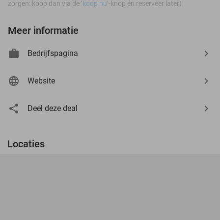
zorgen: koop dan via de ‘
koop nu
’-knop én reserveer later)
Meer informatie
Bedrijfspagina
Website
Deel deze deal
Locaties