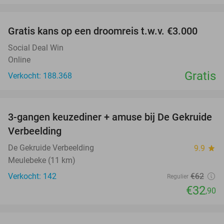
favorite_border
Gratis kans op een droomreis t.w.v. €3.000
Social Deal Win
Online
Gratis
Verkocht: 188.368
favorite_border
3-gangen keuzediner + amuse bij De Gekruide
47%
Verbeelding
De Gekruide Verbeelding
9.9
star
Meulebeke (11 km)
Verkocht: 142
€62
Regulier
€32
,90
favorite_border