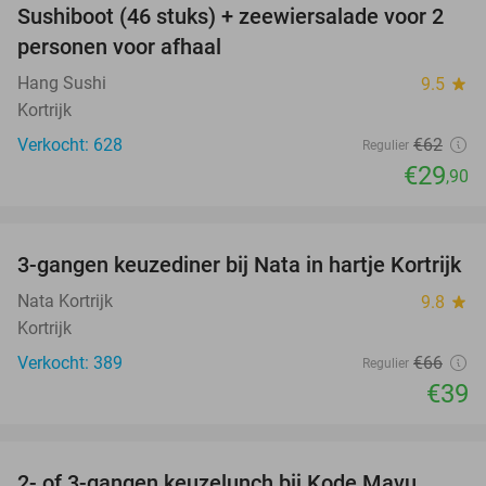
Sushiboot (46 stuks) + zeewiersalade voor 2
52%
personen voor afhaal
Hang Sushi
9.5
star
Kortrijk
Verkocht: 628
€62
Regulier
€29
,90
favorite_border
3-gangen keuzediner bij Nata in hartje Kortrijk
41%
Nata Kortrijk
9.8
star
Kortrijk
Verkocht: 389
€66
Regulier
€39
favorite_border
2- of 3-gangen keuzelunch bij Kode Mavu