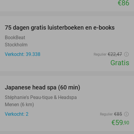
€86
favorite_border
100%
75 dagen gratis luisterboeken en e-books
BookBeat
Stockholm
Verkocht: 39.338
€22
,47
Regulier
Gratis
favorite_border
Japanese head spa (60 min)
30%
Stéphanie's Peau-tique & Headspa
Menen (6 km)
Verkocht: 2
€85
Regulier
€59
,90
favorite_border