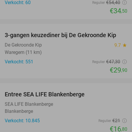
Verkocht: 60
€54
,40
Regulier
€34
,50
favorite_border
3-gangen keuzediner bij De Gekroonde Kip
37%
De Gekroonde Kip
9.7
star
Waregem (11 km)
Verkocht: 551
€47
,30
Regulier
€29
,90
favorite_border
Entree SEA LIFE Blankenberge
20%
SEA LIFE Blankenberge
Blankenberge
Verkocht: 10.845
€21
Regulier
€16
,80