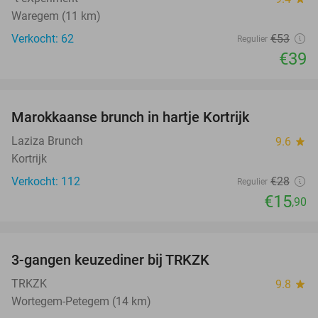
Waregem (11 km)
Verkocht: 62
€53
Regulier
€39
favorite_border
Marokkaanse brunch in hartje Kortrijk
43%
Laziza Brunch
9.6
star
Kortrijk
Verkocht: 112
€28
Regulier
€15
,90
favorite_border
3-gangen keuzediner bij TRKZK
37%
TRKZK
9.8
star
Wortegem-Petegem (14 km)