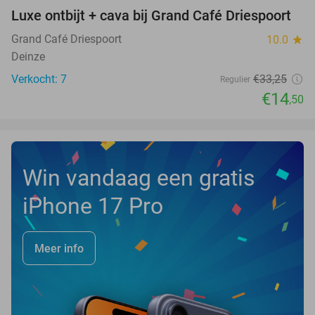
Luxe ontbijt + cava bij Grand Café Driespoort
56%
NEW
TODAY
Grand Café Driespoort
10.0
star
Deinze
Verkocht: 7
€33
,25
Regulier
€14
,50
Win vandaag een gratis
iPhone 17 Pro
Meer info