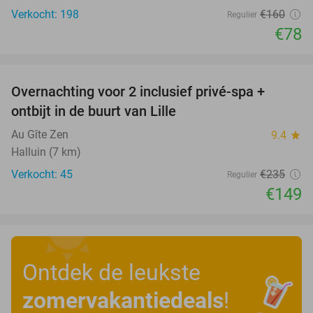
Verkocht: 198
€160
Regulier
€78
favorite_border
Overnachting voor 2 inclusief privé-spa +
37%
ontbijt in de buurt van Lille
Au Gîte Zen
9.4
star
Halluin (7 km)
Verkocht: 45
€235
Regulier
€149
Ontdek de leukste
zomervakantiedeals
!