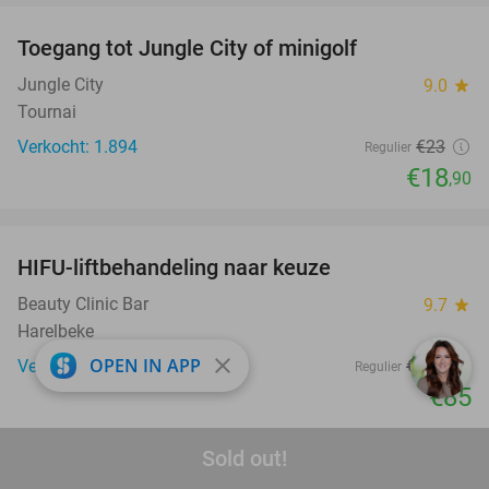
Toegang tot Jungle City of minigolf
18%
Jungle City
9.0
star
Tournai
Verkocht: 1.894
€23
Regulier
€18
,90
favorite_border
HIFU-liftbehandeling naar keuze
66%
Beauty Clinic Bar
9.7
star
Harelbeke
close
OPEN IN APP
Verkocht: 66
€250
Regulier
€85
favorite_border
Sold out!
3-gangen keuzelunch of -diner bij Bistro Régal