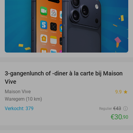
favorite_border
3-gangenlunch of -diner à la carte bij Maison
28%
Vive
Maison Vive
9.9
star
Waregem (10 km)
Verkocht: 379
€43
Regulier
€30
,90
favorite_border