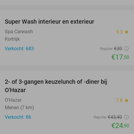
favorite_border
Super Wash interieur en exterieur
42%
Spa Carwash
9.3
star
Kortrijk
Verkocht: 683
€30
Regulier
€17
,50
favorite_border
2- of 3-gangen keuzelunch of -diner bij
43%
O'Hazar
O'Hazar
7.8
star
Menen (7 km)
Verkocht: 86
€43
,40
Regulier
€24
,90