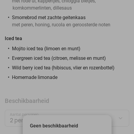
met rode ui, kappertjes, chioggia bietjes,
komkommerlinten, dillesaus
Smorrebrod met zachte geitenkaas
met peren, honing, rucola en geroosterde noten
Iced tea
Mojito iced tea (limoen en munt)
Evergreen iced tea (citroen, melisse en munt)
Wild berry iced tea (hibiscus, vlier en rozenbottel)
Homemade limonade
Beschikbaarheid
Aantal personen:
2 personen
Geen beschikbaarheid