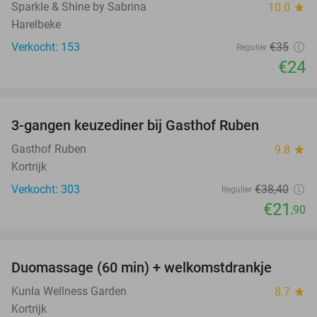
Sparkle & Shine by Sabrina
10.0
star
Harelbeke
Verkocht: 153
€35
Regulier
€24
favorite_border
3-gangen keuzediner bij Gasthof Ruben
43%
Gasthof Ruben
9.8
star
Kortrijk
Verkocht: 303
€38
,40
Regulier
€21
,90
favorite_border
Duomassage (60 min) + welkomstdrankje
51%
Kunla Wellness Garden
8.7
star
Kortrijk