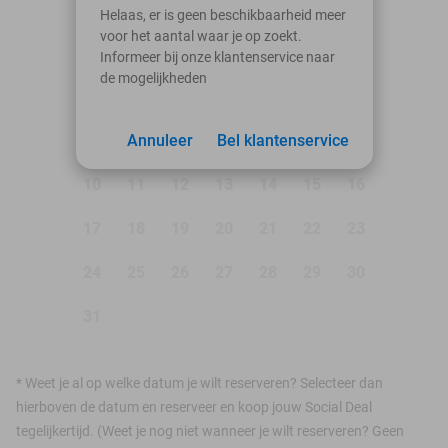
augustus 2026
Helaas, er is geen beschikbaarheid meer
voor het aantal waar je op zoekt.
Ma
Di
Wo
Do
Vr
Za
Zo
Informeer bij onze klantenservice naar
de mogelijkheden
1
2
3
Annuleer
4
5
Bel klantenservice
6
7
8
9
10
11
12
13
14
15
16
17
18
19
20
21
22
23
24
25
26
27
28
29
30
31
*
Weet je al op welke datum je wilt reserveren? Selecteer dan
hierboven de datum en reserveer en koop jouw Social Deal
tegelijkertijd. (Weet je nog niet wanneer je wilt reserveren? Geen