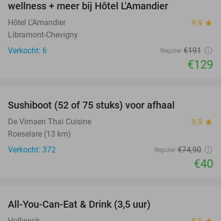
wellness + meer bij Hôtel L'Amandier
TODAY
Hôtel L'Amandier
9.9
star
Libramont-Chevigny
Verkocht: 6
€191
Regulier
€129
favorite_border
Sushiboot (52 of 75 stuks) voor afhaal
47%
De Vimaen Thai Cuisine
9.9
star
Roeselare (13 km)
Verkocht: 372
€74
,90
Regulier
€40
favorite_border
All-You-Can-Eat & Drink (3,5 uur)
15%
Hollywok