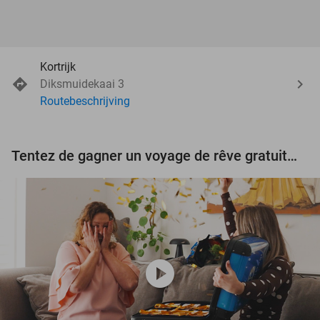
Kortrijk
Diksmuidekaai 3
Routebeschrijving
Tentez de gagner un voyage de rêve gratuit d'une valeur de 3.000 € !
play_circle