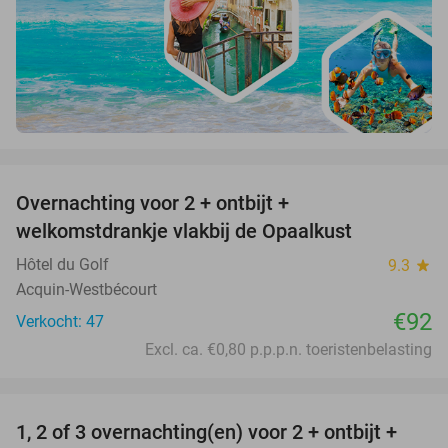
favorite_border
Overnachting voor 2 + ontbijt +
welkomstdrankje vlakbij de Opaalkust
Hôtel du Golf
9.3
star
Acquin-Westbécourt
€92
Verkocht: 47
Excl. ca. €0,80 p.p.p.n. toeristenbelasting
favorite_border
1, 2 of 3 overnachting(en) voor 2 + ontbijt +
32%
NEW