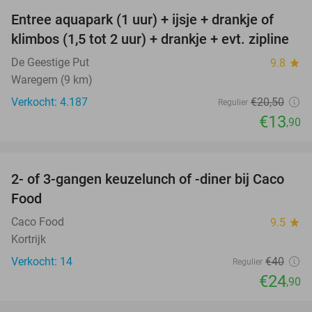
Entree aquapark (1 uur) + ijsje + drankje of
32%
klimbos (1,5 tot 2 uur) + drankje + evt. zipline
De Geestige Put
9.8
star
Waregem (9 km)
Verkocht: 4.187
€20
,50
Regulier
€13
,90
favorite_border
2- of 3-gangen keuzelunch of -diner bij Caco
38%
Food
Caco Food
9.5
star
Kortrijk
Verkocht: 14
€40
Regulier
€24
,90