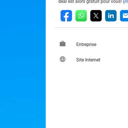
deal est alors gratuit pour vous! (
i
whatsapp
linkedin
fb
mai
work
keybo
Entreprise
language
keybo
Site Internet