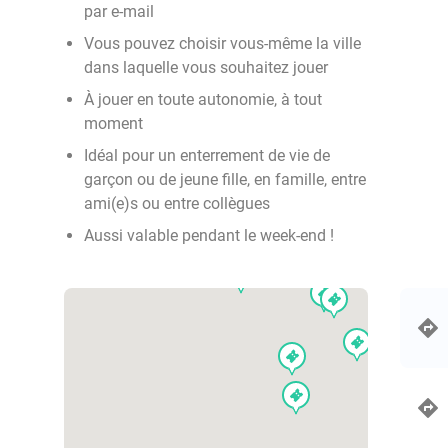
par e-mail
events
events
events
Vous pouvez choisir vous-même la ville
events
events
events
events
dans laquelle vous souhaitez jouer
events
events
events
events
events
events
events
events
events
events
events
events
events
events
events
À jouer en toute autonomie, à tout
events
events
events
events
events
events
events
events
events
events
events
events
events
events
events
events
events
events
events
events
moment
events
events
events
events
events
events
events
events
events
events
events
events
events
events
events
Idéal pour un enterrement de vie de
events
events
events
events
events
events
events
events
events
garçon ou de jeune fille, en famille, entre
events
events
events
events
events
events
events
events
events
events
events
ami(e)s ou entre collègues
events
events
events
events
events
events
Aussi valable pendant le week-end !
events
events
events
events
events
events
even
events
events
events
events
events
events
events