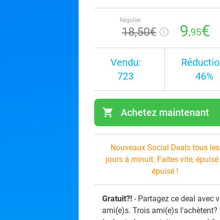
Régulier
9
€
18
,50
€
,95
Vendu:
Réductio
723
46%
shopping_cart
Achetez maintenant
navi
Nouveaux Social Deals tous les
jours à minuit. Faites vite, épuisé
épuisé !
Gratuit?!
- Partagez ce deal avec 
ami(e)s. Trois ami(e)s l'achètent?