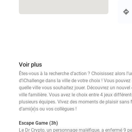
events
events
events
events
Voir plus
events
events
Êtes-vous à la recherche d’action ? Choisissez alors l
events
events
events
d’iChallenge dans la ville de votre choix ! Vous pouv
events
quelle ville vous souhaitez jouer. Découvrez un nouve
events
ville familière. Vous avez le choix entre 4 jeux différen
plusieurs équipes. Vivez des moments de plaisir sans fi
events
d’ami(e)s ou vos collègues !
Escape Game (3h)
Le Dr Crypto, un personnage maléfique, a enfermé 9 pe