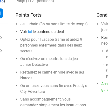
Parijs (+121 positions)
nfo
)
l
Points Forts
Condi
Jeu urbain (3h ou sans limite de temps)
Val
jusq
Voir
ici
le contenu du deal
ard_arrow_right
Rés
Optez pour l'Escape Game et aidez 9
néc
personnes enfermées dans des lieux
ard_arrow_right
secrets
d
e
Ou résolvez un meurtre lors du jeu
Junior Detective
r
(
Restaurez le calme en ville avec le jeu
p
Narcos
Ach
Ou amusez-vous sans fin avec Freddy's
gara
City Adventure
events
Sans accompagnement, vous
events
demandez simplement les instructions
events