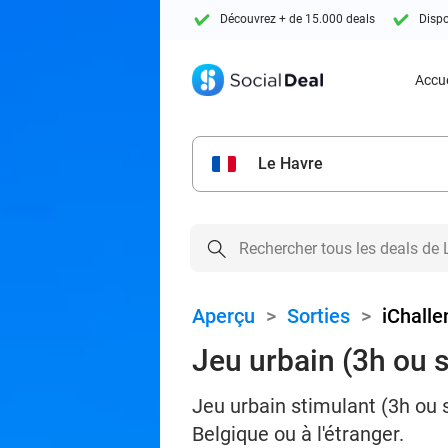
Découvrez + de 15.000 deals
Dispo
Accue
Le Havre
Aperçu
>
Sorties
>
iChalle
Jeu urbain (3h ou 
Jeu urbain stimulant (3h ou s
Belgique ou à l'étranger.