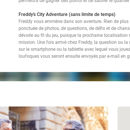
permettra de gagner des points et de sauver le quartier 
Freddy’s City Adventure (sans limite de temps)
Freddy vous emmène dans son aventure. Rien de plus 
ponctuée de photos, de questions, de défis et de chan
dévoile au fil du jeu, puisque la prochaine localisation 
mission. Une fois arrivé chez Freddy, la question ou l
sur le smartphone ou la tablette avec lequel vous joue
loufoques vous seront ensuite envoyés par e-mail en gu
event
e
events
events
eve
events
events
events
events