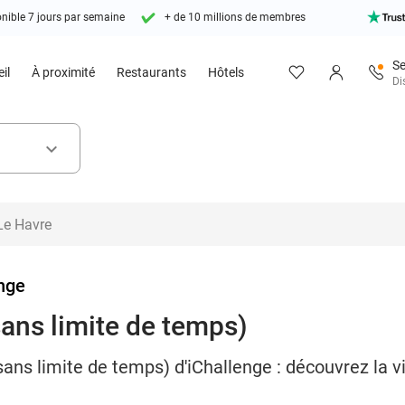
nible 7 jours par semaine
+ de 10 millions de membres
Se
il
À proximité
Restaurants
Hôtels
Di
keyboard_arrow_down
nge
sans limite de temps)
ans limite de temps) d'iChallenge : découvrez la vi