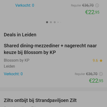
Verkocht: 0
€36
,70
Regulier
€22
,95
favorite_border
Deals in Leiden
Shared dining-mezzediner + nagerecht naar
37%
NEW
keuze bij Blossom by KP
TODAY
Blossom by KP
9.6
star
Leiden
Verkocht: 0
€36
,70
Regulier
€22
,95
favorite_border
Zilts ontbijt bij Strandpaviljoen Zilt
31%