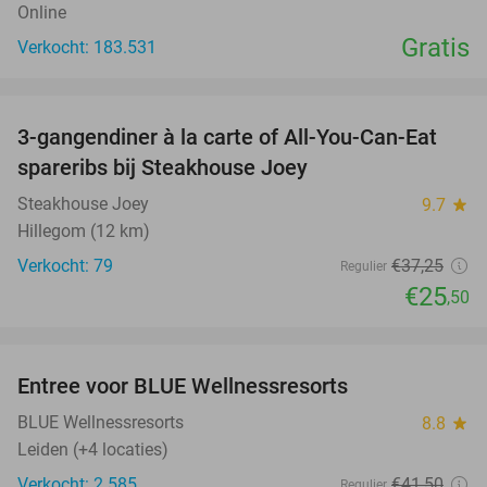
Online
Gratis
Verkocht: 183.531
favorite_border
3-gangendiner à la carte of All-You-Can-Eat
32%
spareribs bij Steakhouse Joey
Steakhouse Joey
9.7
star
Hillegom (12 km)
Verkocht: 79
€37
,25
Regulier
€25
,50
favorite_border
Entree voor BLUE Wellnessresorts
48%
BLUE Wellnessresorts
8.8
star
Leiden (+4 locaties)
Verkocht: 2.585
€41
,50
Regulier