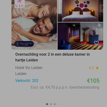
favorite_border
Overnachting voor 2 in een deluxe kamer in
hartje Leiden
Hotel Vic Leiden
9.2
star
Leiden
€105
Verkocht: 202
Excl. ca. €4,70 p.p.p.n. toeristenbelasting