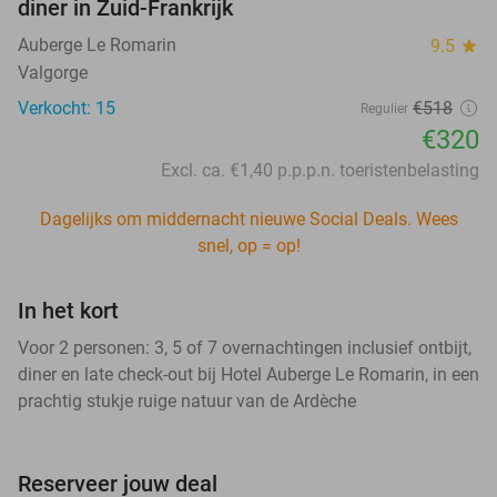
diner in Zuid-Frankrijk
Auberge Le Romarin
9.5
star
Valgorge
Verkocht: 15
€518
Regulier
€320
Excl. ca. €1,40 p.p.p.n. toeristenbelasting
Dagelijks om middernacht nieuwe Social Deals. Wees
snel, op = op!
In het kort
Voor 2 personen: 3, 5 of 7 overnachtingen inclusief ontbijt,
diner en late check-out bij Hotel Auberge Le Romarin, in een
prachtig stukje ruige natuur van de Ardèche
Reserveer jouw deal