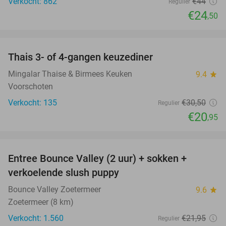
Verkocht: 862
€44
Regulier
€24
,50
favorite_border
Thais 3- of 4-gangen keuzediner
31%
Mingalar Thaise & Birmees Keuken
9.4
star
Voorschoten
Verkocht: 135
€30
,50
Regulier
€20
,95
favorite_border
Entree Bounce Valley (2 uur) + sokken +
46%
verkoelende slush puppy
Bounce Valley Zoetermeer
9.6
star
Zoetermeer (8 km)
Verkocht: 1.560
€21
,95
Regulier