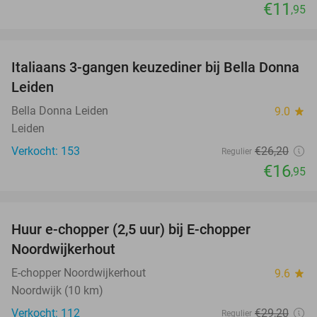
€11
,95
favorite_border
Italiaans 3-gangen keuzediner bij Bella Donna
35%
Leiden
Bella Donna Leiden
9.0
star
Leiden
Verkocht: 153
€26
,20
Regulier
€16
,95
favorite_border
Huur e-chopper (2,5 uur) bij E-chopper
15%
Noordwijkerhout
E-chopper Noordwijkerhout
9.6
star
Noordwijk (10 km)
Verkocht: 112
€29
,20
Regulier