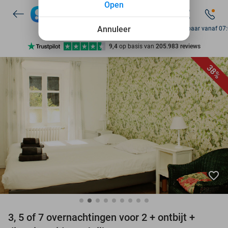
7 dagen per week beschikbaar
Open
10+ miljoen leden
Annuleer
Bereikbaar vanaf 07
9,4
op basis van
205.983 reviews
Ontdek 15.000+ deals
38%
7 dagen per week beschikbaar
10+ miljoen leden
favorite_border
3, 5 of 7 overnachtingen voor 2 + ontbijt +