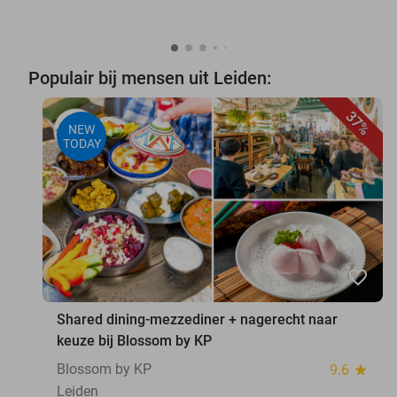
Populair bij mensen uit Leiden:
37%
NEW
TODAY
favorite_border
Shared dining-mezzediner + nagerecht naar
keuze bij Blossom by KP
Blossom by KP
9.6
star
Leiden