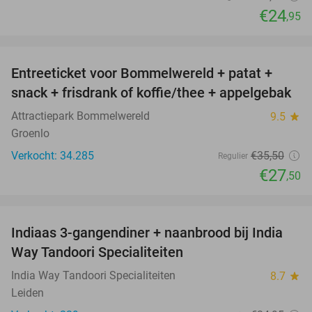
€24
,95
favorite_border
Entreeticket voor Bommelwereld + patat +
23%
snack + frisdrank of koffie/thee + appelgebak
Attractiepark Bommelwereld
9.5
star
Groenlo
Verkocht: 34.285
€35
,50
Regulier
€27
,50
favorite_border
Indiaas 3-gangendiner + naanbrood bij India
40%
Way Tandoori Specialiteiten
India Way Tandoori Specialiteiten
8.7
star
Leiden