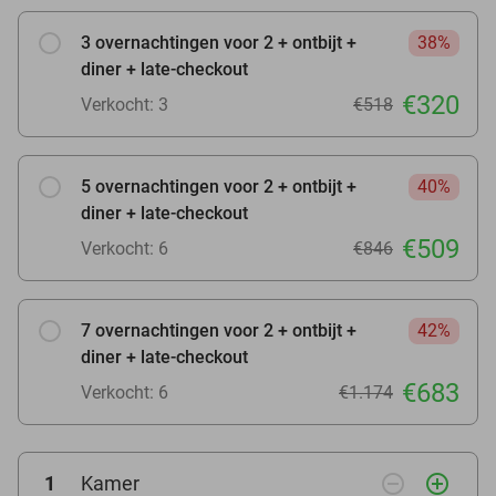
3 overnachtingen voor 2 + ontbijt +
38%
diner + late-checkout
€320
Verkocht: 3
€518
5 overnachtingen voor 2 + ontbijt +
40%
diner + late-checkout
€509
Verkocht: 6
€846
7 overnachtingen voor 2 + ontbijt +
42%
diner + late-checkout
€683
Verkocht: 6
€1.174
remove_circle_outline
add_circle_outline
1
Kamer