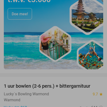
Doe mee!
favorite_border
1 uur bowlen (2-6 pers.) + bittergarnituur
44%
Lucky´s Bowling Warmond
9.7
star
Warmond