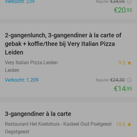
Verkocht: 239
€34
,95
Regulier
€20
,95
favorite_border
2-gangenlunch, 3-gangendiner à la carte of
38%
gebak + koffie/thee bij Very Italian Pizza
Leiden
Very Italian Pizza Leiden
9.5
star
Leiden
Verkocht: 1.209
€24
,30
Regulier
€14
,95
favorite_border
3-gangendiner à la carte
37%
Restaurant Het Koetshuis - Kasteel Oud Poelgeest
10.0
star
Oegstgeest