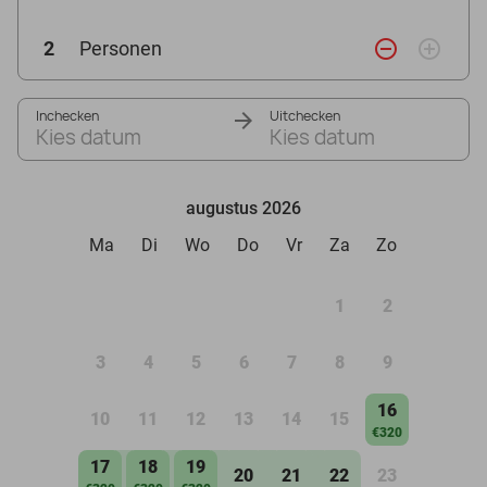
remove_circle_outline
add_circle_outline
2
Personen
Inchecken
Uitchecken
Kies datum
Kies datum
augustus 2026
Ma
Di
Wo
Do
Vr
Za
Zo
1
2
3
4
5
6
7
8
9
16
10
11
12
13
14
15
€320
17
18
19
20
21
22
23