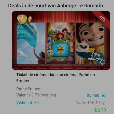
Deals in de buurt van Auberge Le Romarin
40%
favorite_border
Ticket de cinéma dans un cinéma Pathé en
France
Pathé France
Valence (+76 locaties)
83 min.
directions_car
Verkocht: 75
€16
,40
Regulier
€9
,90