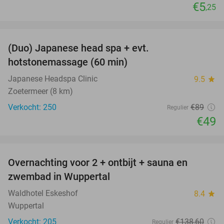
€5
,25
favorite_border
(Duo) Japanese head spa + evt.
45%
hotstonemassage (60 min)
Japanese Headspa Clinic
9.5
star
Zoetermeer (8 km)
Verkocht: 250
€89
Regulier
€49
favorite_border
Overnachting voor 2 + ontbijt + sauna en
33%
zwembad in Wuppertal
Waldhotel Eskeshof
8.4
star
Wuppertal
Verkocht: 205
€138
,60
Regulier