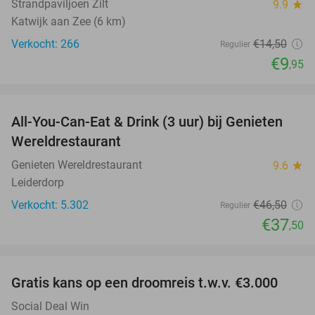
Strandpaviljoen Zilt
9.9
star
Katwijk aan Zee (6 km)
Verkocht: 266
€14
,50
Regulier
€9
,95
favorite_border
All-You-Can-Eat & Drink (3 uur) bij Genieten
19%
Wereldrestaurant
Genieten Wereldrestaurant
9.6
star
Leiderdorp
Verkocht: 5.302
€46
,50
Regulier
€37
,50
favorite_border
Gratis kans op een droomreis t.w.v. €3.000
Social Deal Win