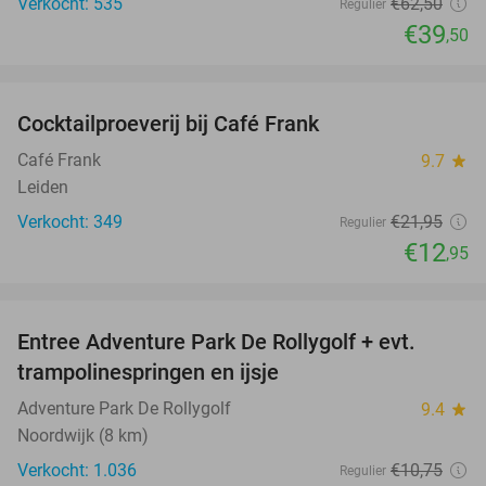
Verkocht: 535
€62
,50
Regulier
€39
,50
favorite_border
Cocktailproeverij bij Café Frank
41%
Café Frank
9.7
star
Leiden
Verkocht: 349
€21
,95
Regulier
€12
,95
favorite_border
Entree Adventure Park De Rollygolf + evt.
51%
trampolinespringen en ijsje
Adventure Park De Rollygolf
9.4
star
Noordwijk (8 km)
Verkocht: 1.036
€10
,75
Regulier