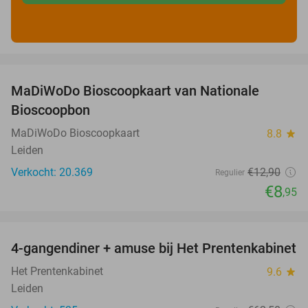
favorite_border
MaDiWoDo Bioscoopkaart van Nationale
31%
Bioscoopbon
MaDiWoDo Bioscoopkaart
8.8
star
Leiden
Verkocht: 20.369
€12
,90
Regulier
€8
,95
favorite_border
4-gangendiner + amuse bij Het Prentenkabinet
37%
Het Prentenkabinet
9.6
star
Leiden