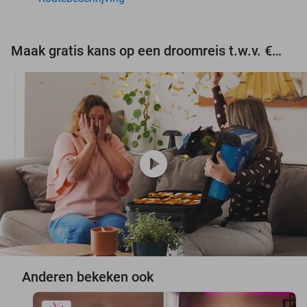
Maak gratis kans op een droomreis t.w.v. €3.000!
play_circle
Anderen bekeken ook