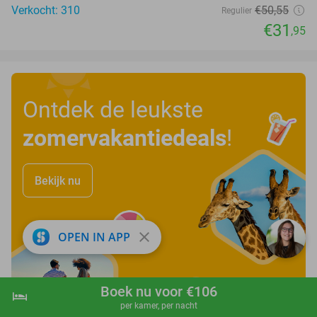
Verkocht: 310
€50
,55
Regulier
€31
,95
Ontdek de leukste
zomervakantiedeals
!
Bekijk nu
close
OPEN IN APP
Boek nu voor €106
hotel
shopping_cart
Boek nu
navigate_next
per kamer, per nacht