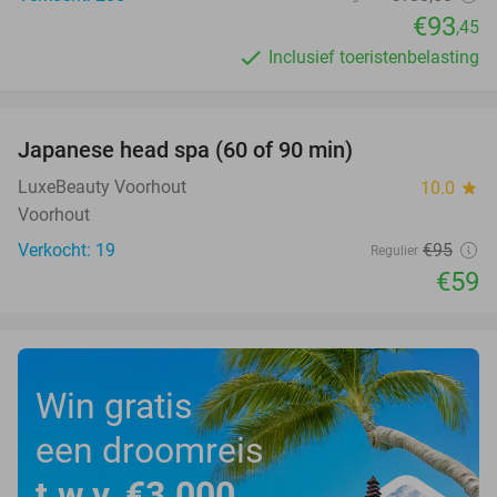
€93
,45
Inclusief toeristenbelasting
favorite_border
Japanese head spa (60 of 90 min)
38%
LuxeBeauty Voorhout
10.0
star
Voorhout
Verkocht: 19
€95
Regulier
€59
Win gratis
een droomreis
t.w.v. €3.000