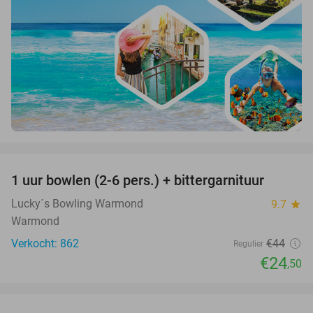
favorite_border
1 uur bowlen (2-6 pers.) + bittergarnituur
44%
Lucky´s Bowling Warmond
9.7
star
Warmond
Verkocht: 862
€44
Regulier
€24
,50
favorite_border