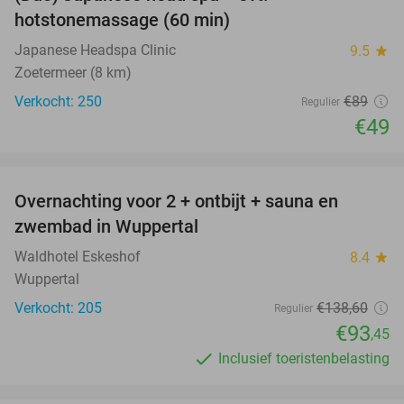
45%
hotstonemassage (60 min)
Japanese Headspa Clinic
9.5
star
Zoetermeer (8 km)
Verkocht: 250
€89
Regulier
€49
favorite_border
Overnachting voor 2 + ontbijt + sauna en
33%
zwembad in Wuppertal
Waldhotel Eskeshof
8.4
star
Wuppertal
Verkocht: 205
€138
,60
Regulier
€93
,45
Inclusief toeristenbelasting
favorite_border