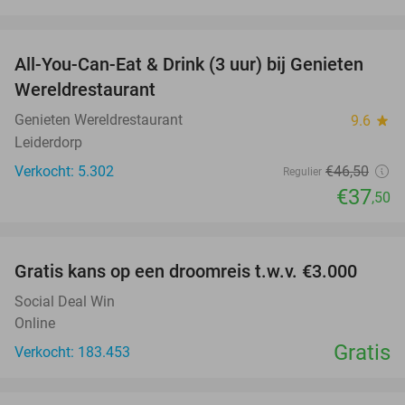
favorite_border
All-You-Can-Eat & Drink (3 uur) bij Genieten
19%
Wereldrestaurant
Genieten Wereldrestaurant
9.6
star
Leiderdorp
Verkocht: 5.302
€46
,50
Regulier
€37
,50
favorite_border
Gratis kans op een droomreis t.w.v. €3.000
Social Deal Win
Online
Gratis
Verkocht: 183.453
favorite_border