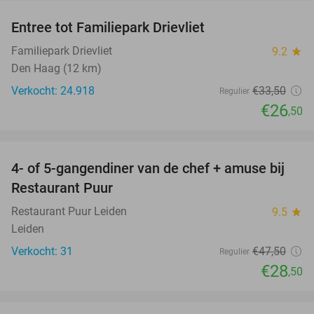
Entree tot Familiepark Drievliet
21%
Familiepark Drievliet
9.2
star
Den Haag (12 km)
Verkocht: 24.918
€33
,50
Regulier
€26
,50
favorite_border
4- of 5-gangendiner van de chef + amuse bij
40%
Restaurant Puur
Restaurant Puur Leiden
9.5
star
Leiden
Verkocht: 31
€47
,50
Regulier
€28
,50
favorite_border