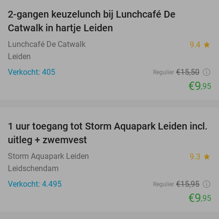
2-gangen keuzelunch bij Lunchcafé De
36%
Catwalk in hartje Leiden
Lunchcafé De Catwalk
9.4
star
Leiden
Verkocht: 405
€15
,50
Regulier
€9
,95
favorite_border
1 uur toegang tot Storm Aquapark Leiden incl.
38%
uitleg + zwemvest
Storm Aquapark Leiden
9.3
star
Leidschendam
Verkocht: 4.495
€15
,95
Regulier
€9
,95
favorite_border