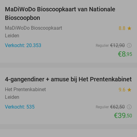
MaDiWoDo Bioscoopkaart van Nationale
31%
Bioscoopbon
MaDiWoDo Bioscoopkaart
8.8
star
Leiden
Verkocht: 20.353
€12
,90
Regulier
€8
,95
favorite_border
4-gangendiner + amuse bij Het Prentenkabinet
37%
Het Prentenkabinet
9.6
star
Leiden
Verkocht: 535
€62
,50
Regulier
€39
,50
favorite_border