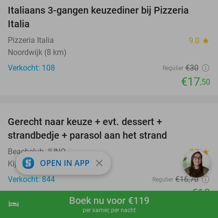
Italiaans 3-gangen keuzediner bij Pizzeria
42%
Italia
Pizzeria Italia
9.0
star
Noordwijk (8 km)
Verkocht: 108
€30
Regulier
€17
,50
favorite_border
Gerecht naar keuze + evt. dessert +
40%
strandbedje + parasol aan het strand
Beachclub JUNO
7.9
star
close
OPEN IN APP
Kijkduin
Verkocht: 844
€16
,70
Regulier
€10
Boek nu voor €119
hotel
shopping_cart
Boek nu
navigate_next
favorite_border
per kamer, per nacht