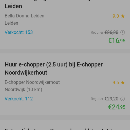
Leiden
Bella Donna Leiden
9.0
star
Leiden
Verkocht: 153
€26
,20
Regulier
€16
,95
favorite_border
Huur e-chopper (2,5 uur) bij E-chopper
15%
Noordwijkerhout
E-chopper Noordwijkerhout
9.6
star
Noordwijk (10 km)
Verkocht: 112
€29
,20
Regulier
€24
,95
favorite_border