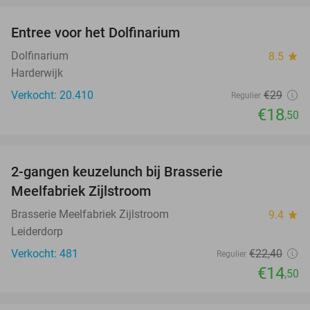
Entree voor het Dolfinarium
36%
Dolfinarium
8.5
star
Harderwijk
Verkocht: 20.410
€29
Regulier
€18
,50
favorite_border
2-gangen keuzelunch bij Brasserie
35%
Meelfabriek Zijlstroom
Brasserie Meelfabriek Zijlstroom
9.4
star
Leiderdorp
Verkocht: 481
€22
,40
Regulier
€14
,50
favorite_border