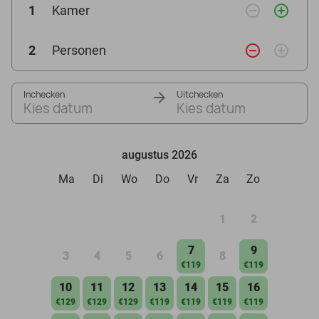
remove_circle_outline
add_circle_outline
1
Kamer
remove_circle_outline
add_circle_outline
2
Personen
Inchecken
Uitchecken
Kies datum
Kies datum
augustus 2026
Ma
Di
Wo
Do
Vr
Za
Zo
1
2
7
9
3
4
5
6
8
€119
€119
10
11
12
13
14
15
16
€129
€129
€129
€119
€119
€119
€119