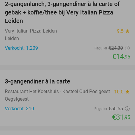
2-gangenlunch, 3-gangendiner à la carte of
38%
gebak + koffie/thee bij Very Italian Pizza
Leiden
Very Italian Pizza Leiden
9.5
star
Leiden
Verkocht: 1.209
€24
,30
Regulier
€14
,95
favorite_border
3-gangendiner à la carte
37%
Restaurant Het Koetshuis - Kasteel Oud Poelgeest
10.0
star
Oegstgeest
Verkocht: 310
€50
,55
Regulier
€31
,95