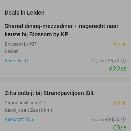
favorite_border
Deals in Leiden
Shared dining-mezzediner + nagerecht naar
37%
NEW
keuze bij Blossom by KP
TODAY
Blossom by KP
9.6
star
Leiden
Verkocht: 0
€36
,70
Regulier
€22
,95
favorite_border
Zilts ontbijt bij Strandpaviljoen Zilt
31%
Strandpaviljoen Zilt
9.9
star
Katwijk aan Zee (6 km)
Verkocht: 266
€14
,50
Regulier
€9
,95