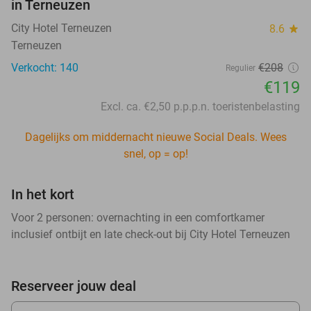
in Terneuzen
City Hotel Terneuzen
8.6
star
Terneuzen
Verkocht: 140
€208
Regulier
€119
Excl. ca. €2,50 p.p.p.n. toeristenbelasting
Dagelijks om middernacht nieuwe Social Deals. Wees
snel, op = op!
In het kort
Voor 2 personen: overnachting in een comfortkamer
inclusief ontbijt en late check-out bij City Hotel Terneuzen
Reserveer jouw deal