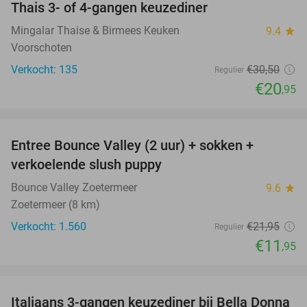
Thais 3- of 4-gangen keuzediner
31%
Mingalar Thaise & Birmees Keuken
9.4
star
Voorschoten
Verkocht: 135
€30
,50
Regulier
€20
,95
favorite_border
Entree Bounce Valley (2 uur) + sokken +
46%
verkoelende slush puppy
Bounce Valley Zoetermeer
9.6
star
Zoetermeer (8 km)
Verkocht: 1.560
€21
,95
Regulier
€11
,95
favorite_border
Italiaans 3-gangen keuzediner bij Bella Donna
35%