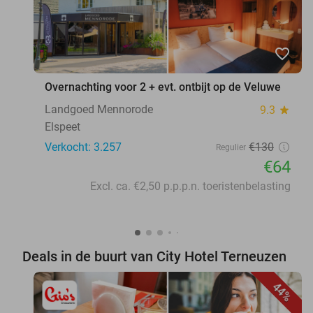
favorite_border
Overnachting voor 2 + evt. ontbijt op de Veluwe
Landgoed Mennorode
9.3
star
Elspeet
Verkocht: 3.257
€130
Regulier
€64
Excl. ca. €2,50 p.p.p.n. toeristenbelasting
Deals in de buurt van City Hotel Terneuzen
44%