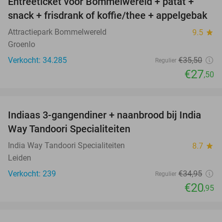
Entreeticket voor Bommelwereld + patat +
23%
snack + frisdrank of koffie/thee + appelgebak
Attractiepark Bommelwereld
9.5
star
Groenlo
Verkocht: 34.285
€35
,50
Regulier
€27
,50
favorite_border
Indiaas 3-gangendiner + naanbrood bij India
40%
Way Tandoori Specialiteiten
India Way Tandoori Specialiteiten
8.7
star
Leiden
Verkocht: 239
€34
,95
Regulier
€20
,95
favorite_border