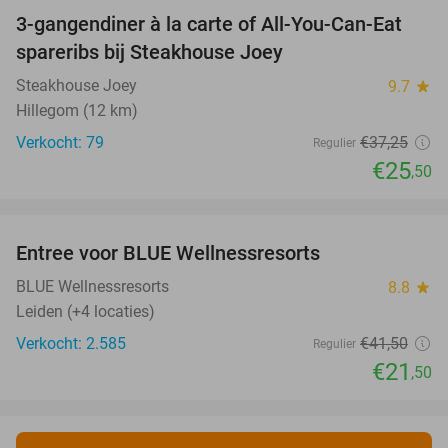
3-gangendiner à la carte of All-You-Can-Eat
32%
spareribs bij Steakhouse Joey
Steakhouse Joey
9.7
star
Hillegom (12 km)
Verkocht: 79
€37
,25
Regulier
€25
,50
favorite_border
Entree voor BLUE Wellnessresorts
48%
BLUE Wellnessresorts
8.8
star
Leiden (+4 locaties)
Verkocht: 2.585
€41
,50
Regulier
€21
,50