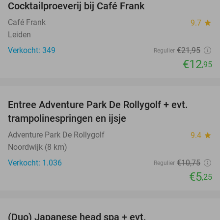
Cocktailproeverij bij Café Frank
41%
Café Frank
9.7
star
Leiden
Verkocht: 349
€21
,95
Regulier
€12
,95
favorite_border
Entree Adventure Park De Rollygolf + evt.
51%
trampolinespringen en ijsje
Adventure Park De Rollygolf
9.4
star
Noordwijk (8 km)
Verkocht: 1.036
€10
,75
Regulier
€5
,25
favorite_border
(Duo) Japanese head spa + evt.