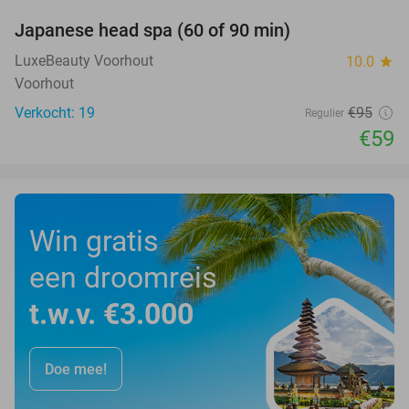
Japanese head spa (60 of 90 min)
38%
LuxeBeauty Voorhout
10.0
star
Voorhout
Verkocht: 19
€95
Regulier
€59
Win gratis
een droomreis
t.w.v. €3.000
Doe mee!