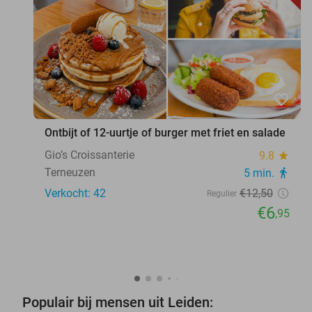
favorite_border
Ontbijt of 12-uurtje of burger met friet en salade
Gio’s Croissanterie
9.8
star
Terneuzen
5 min.
directions_walk
Verkocht: 42
€12
,50
Regulier
€6
,95
Populair bij mensen uit Leiden: