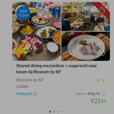
37%
NEW
TODAY
favorite_border
Shared dining-mezzediner + nagerecht naar
keuze bij Blossom by KP
Blossom by KP
9.6
star
Leiden
Verkocht: 0
€36
,70
Regulier
€22
,95