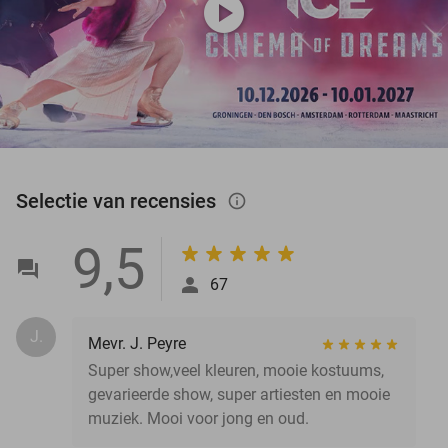
play_circle
Selectie van recensies
info_outlined
9,5
67
J.
Mevr. J. Peyre
Super show,veel kleuren, mooie kostuums,
gevarieerde show, super artiesten en mooie
muziek. Mooi voor jong en oud.