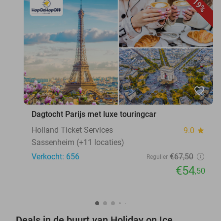
19%
favorite_border
Dagtocht Parijs met luxe touringcar
Holland Ticket Services
9.0
star
Sassenheim (+11 locaties)
Verkocht: 656
€67
,50
Regulier
€54
,50
Deals in de buurt van Holiday on Ice