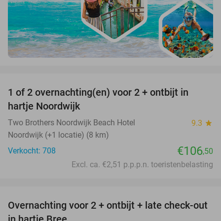
favorite_border
1 of 2 overnachting(en) voor 2 + ontbijt in
hartje Noordwijk
Two Brothers Noordwijk Beach Hotel
9.3
star
Noordwijk (+1 locatie) (8 km)
€106
Verkocht: 708
,50
Excl. ca. €2,51 p.p.p.n. toeristenbelasting
favorite_border
Overnachting voor 2 + ontbijt + late check-out
41%
NEW
in hartje Bree
TODAY