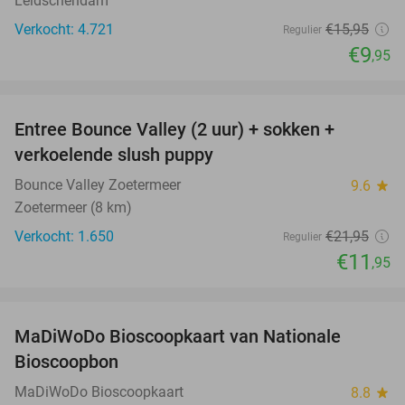
Leidschendam
Verkocht: 4.721
€15
,95
Regulier
€9
,95
favorite_border
Entree Bounce Valley (2 uur) + sokken +
46%
verkoelende slush puppy
Bounce Valley Zoetermeer
9.6
star
Zoetermeer (8 km)
Verkocht: 1.650
€21
,95
Regulier
€11
,95
favorite_border
MaDiWoDo Bioscoopkaart van Nationale
31%
Bioscoopbon
MaDiWoDo Bioscoopkaart
8.8
star