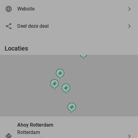
Website
Deel deze deal
Locaties
events
events
events
events
events
Ahoy Rotterdam
Rotterdam