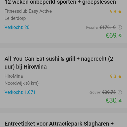
12 weken onbeperkt sporten + groepslessen
60%
Fitnessclub Easy Active
9.9
star
Leiderdorp
Verkocht: 20
€176
,10
Regulier
€69
,95
favorite_border
All-You-Can-Eat sushi & grill + nagerecht (2
23%
uur) bij HiroMina
HiroMina
9.3
star
Noordwijk (8 km)
Verkocht: 1.071
€39
,75
Regulier
€30
,50
favorite_border
Entreeticket voor Attractiepark Slagharen +
41%