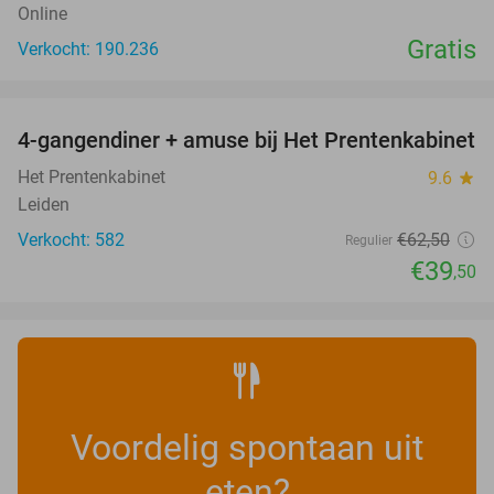
Online
Gratis
Verkocht: 190.236
favorite_border
4-gangendiner + amuse bij Het Prentenkabinet
37%
Het Prentenkabinet
9.6
star
Leiden
Verkocht: 582
€62
,50
Regulier
€39
,50
Voordelig spontaan uit
eten?