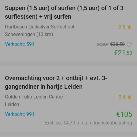
Suppen (1,5 uur) of surfen (1,5 uur) of 1 of 3
41%
surfles(sen) + vrij surfen
Hartbeach Quiksilver Surfschool
9.5
star
Scheveningen (13 km)
Verkocht: 594
€36
,50
Regulier
€21
,50
favorite_border
Overnachting voor 2 + ontbijt + evt. 3-
gangendiner in hartje Leiden
Golden Tulip Leiden Centre
9.4
star
Leiden
€105
Verkocht: 991
Excl. ca. €4,70 p.p.p.n. toeristenbelasting