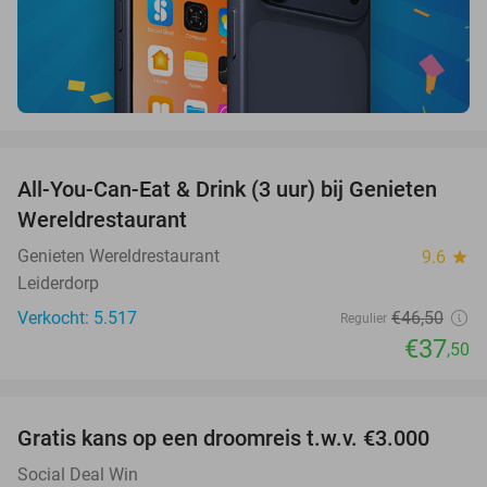
favorite_border
All-You-Can-Eat & Drink (3 uur) bij Genieten
19%
Wereldrestaurant
Genieten Wereldrestaurant
9.6
star
Leiderdorp
Verkocht: 5.517
€46
,50
Regulier
€37
,50
favorite_border
Gratis kans op een droomreis t.w.v. €3.000
Social Deal Win