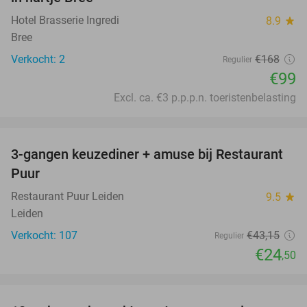
Hotel Brasserie Ingredi
8.9
star
Bree
Verkocht: 2
€168
Regulier
€99
Excl. ca. €3 p.p.p.n. toeristenbelasting
favorite_border
3-gangen keuzediner + amuse bij Restaurant
43%
Puur
Restaurant Puur Leiden
9.5
star
Leiden
Verkocht: 107
€43
,15
Regulier
€24
,50
favorite_border