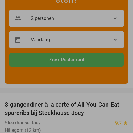
Zoek Restaurant
favorite_border
3-gangendiner à la carte of All-You-Can-Eat
32%
spareribs bij Steakhouse Joey
Steakhouse Joey
9.7
star
Hillegom (12 km)