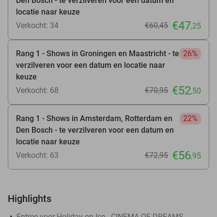
Den Bosch - te verzilveren voor een datum en
locatie naar keuze
€47
Verkocht: 34
€60
,45
,25
Rang 1 - Shows in Groningen en Maastricht - te
26%
verzilveren voor een datum en locatie naar
keuze
€52
Verkocht: 68
€70
,95
,50
Rang 1 - Shows in Amsterdam, Rotterdam en
22%
Den Bosch - te verzilveren voor een datum en
locatie naar keuze
€56
Verkocht: 63
€72
,95
,95
Highlights
Entree voor Holiday on Ice - CINEMA OF DREAMS