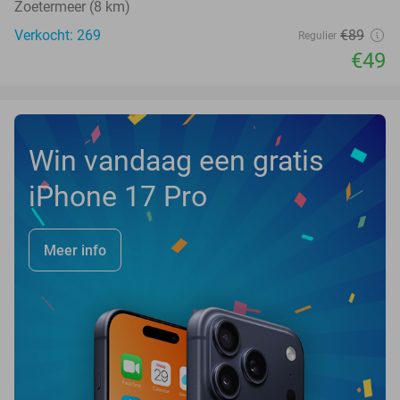
Zoetermeer (8 km)
Verkocht: 269
€89
Regulier
€49
Win vandaag een gratis
iPhone 17 Pro
Meer info