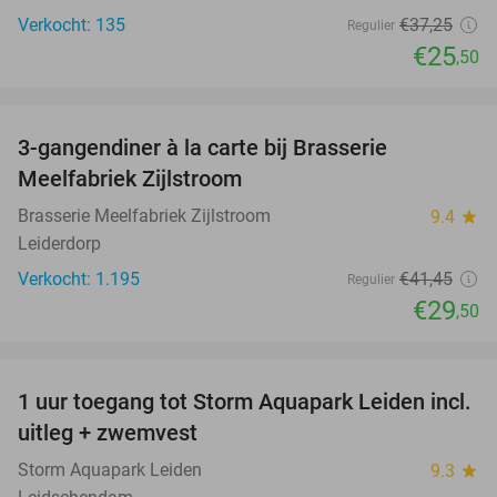
Verkocht: 135
€37
,25
Regulier
€25
,50
favorite_border
3-gangendiner à la carte bij Brasserie
29%
Meelfabriek Zijlstroom
Brasserie Meelfabriek Zijlstroom
9.4
star
Leiderdorp
Verkocht: 1.195
€41
,45
Regulier
€29
,50
favorite_border
1 uur toegang tot Storm Aquapark Leiden incl.
38%
uitleg + zwemvest
Storm Aquapark Leiden
9.3
star