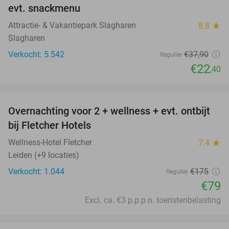
evt. snackmenu
Attractie- & Vakantiepark Slagharen
8.8
star
Slagharen
Verkocht: 5.542
€37
,90
Regulier
€22
,40
favorite_border
Overnachting voor 2 + wellness + evt. ontbijt
55%
bij Fletcher Hotels
Wellness-Hotel Fletcher
7.4
star
Leiden (+9 locaties)
Verkocht: 1.044
€175
Regulier
€79
Excl. ca. €3 p.p.p.n. toeristenbelasting
favorite_border