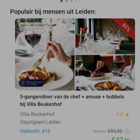
Populair bij mensen uit Leiden:
51%
favorite_border
5-gangendiner van de chef + amuse + bubbels
bij Villa Beukenhof
Villa Beukenhof
9.0
star
Oegstgeest-Leiden
Verkocht: 410
€89
,50
Regulier
€43