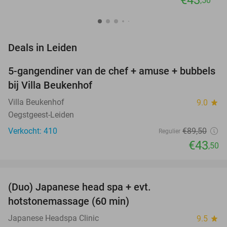
,50
favorite_border
Deals in Leiden
5-gangendiner van de chef + amuse + bubbels
51%
bij Villa Beukenhof
Villa Beukenhof
9.0
star
Oegstgeest-Leiden
Verkocht: 410
€89
,50
Regulier
€43
,50
favorite_border
(Duo) Japanese head spa + evt.
45%
hotstonemassage (60 min)
Japanese Headspa Clinic
9.5
star