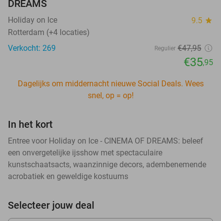
DREAMS
Holiday on Ice
9.5
star
Rotterdam (+4 locaties)
Verkocht: 269
€47
,95
Regulier
€35
,95
Dagelijks om middernacht nieuwe Social Deals. Wees
snel, op = op!
In het kort
Entree voor Holiday on Ice - CINEMA OF DREAMS: beleef
een onvergetelijke ijsshow met spectaculaire
kunstschaatsacts, waanzinnige decors, adembenemende
acrobatiek en geweldige kostuums
Selecteer jouw deal