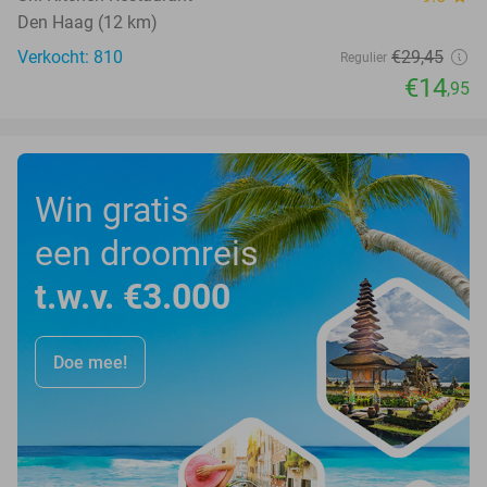
Den Haag (12 km)
Verkocht: 810
€29
,45
Regulier
€14
,95
Win gratis
een droomreis
t.w.v. €3.000
Doe mee!