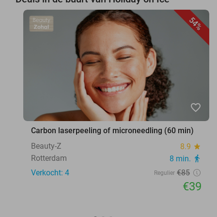
54%
favorite_border
Carbon laserpeeling of microneedling (60 min)
Beauty-Z
8.9
star
Rotterdam
8 min.
directions_walk
Verkocht: 4
€85
Regulier
€39