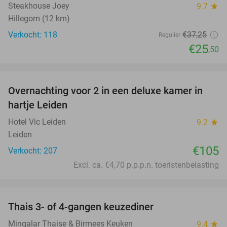
Steakhouse Joey
9.7
star
Hillegom (12 km)
Verkocht: 118
€37
,25
Regulier
€25
,50
favorite_border
Overnachting voor 2 in een deluxe kamer in
hartje Leiden
Hotel Vic Leiden
9.2
star
Leiden
€105
Verkocht: 207
Excl. ca. €4,70 p.p.p.n. toeristenbelasting
favorite_border
Thais 3- of 4-gangen keuzediner
31%
Mingalar Thaise & Birmees Keuken
9.4
star