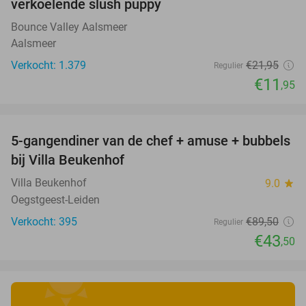
verkoelende slush puppy
Bounce Valley Aalsmeer
Aalsmeer
Verkocht: 1.379
€21
,95
Regulier
€11
,95
favorite_border
5-gangendiner van de chef + amuse + bubbels
51%
bij Villa Beukenhof
Villa Beukenhof
9.0
star
Oegstgeest-Leiden
Verkocht: 395
€89
,50
Regulier
€43
,50