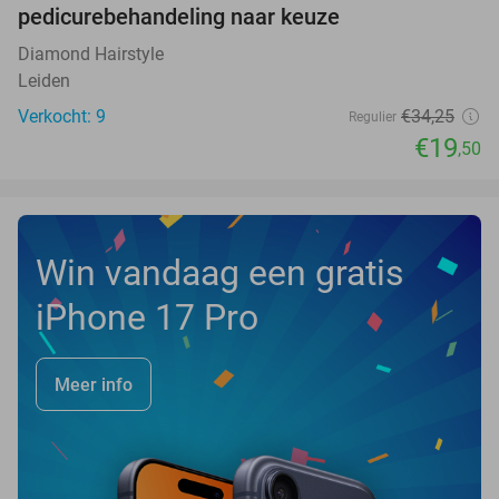
NEW
pedicurebehandeling naar keuze
TODAY
Diamond Hairstyle
Leiden
Verkocht: 9
€34
,25
Regulier
€19
,50
Win vandaag een gratis
iPhone 17 Pro
Meer info