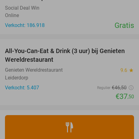
Social Deal Win
Online
Gratis
Verkocht: 186.918
favorite_border
All-You-Can-Eat & Drink (3 uur) bij Genieten
19%
Wereldrestaurant
Genieten Wereldrestaurant
9.6
star
Leiderdorp
Verkocht: 5.407
€46
,50
Regulier
€37
,50