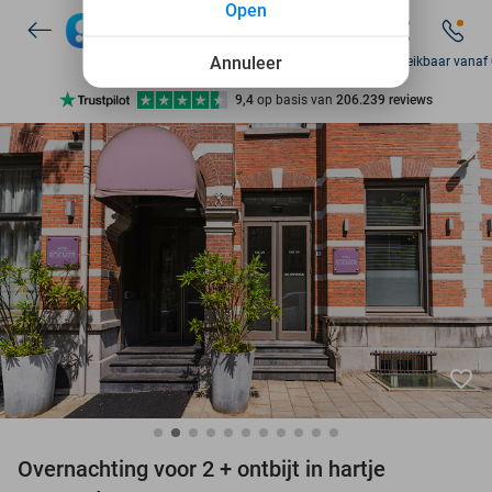
Open
7 dagen per week beschikbaar
10+ miljoen leden
Annuleer
Zo bereikbaar vanaf
9,4
op basis van
206.239 reviews
Ontdek 15.000+ deals
7 dagen per week beschikbaar
10+ miljoen leden
favorite_border
Overnachting voor 2 + ontbijt in hartje