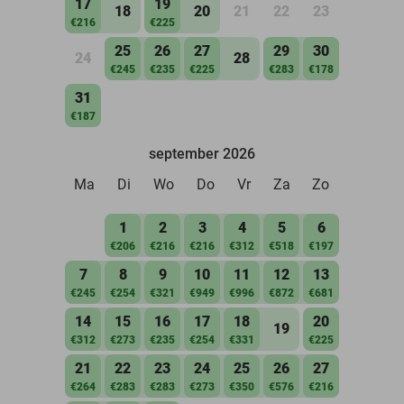
17
19
18
20
21
22
23
€216
€225
25
26
27
29
30
24
28
€245
€235
€225
€283
€178
31
€187
september 2026
Ma
Di
Wo
Do
Vr
Za
Zo
1
2
3
4
5
6
€206
€216
€216
€312
€518
€197
7
8
9
10
11
12
13
€245
€254
€321
€949
€996
€872
€681
14
15
16
17
18
20
19
€312
€273
€235
€254
€331
€225
21
22
23
24
25
26
27
€264
€283
€283
€273
€350
€576
€216