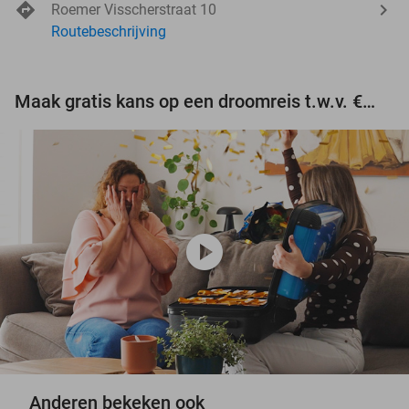
Roemer Visscherstraat 10
Routebeschrijving
Maak gratis kans op een droomreis t.w.v. €3.000!
play_circle
Anderen bekeken ook