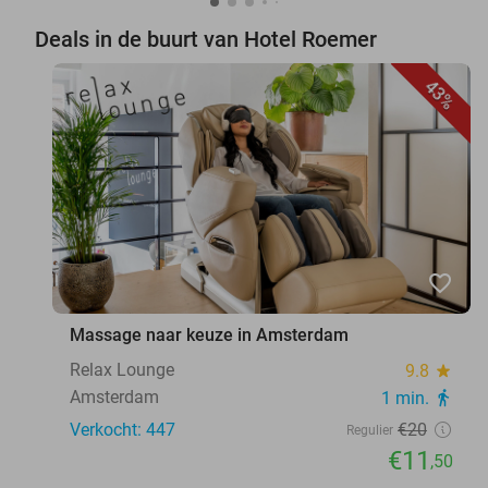
Deals in de buurt van Hotel Roemer
43%
favorite_border
Massage naar keuze in Amsterdam
Relax Lounge
9.8
star
Amsterdam
1 min.
directions_walk
Verkocht: 447
€20
Regulier
€11
,50