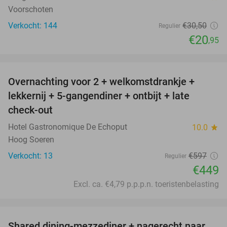
Voorschoten
Verkocht: 144
€30
,50
Regulier
€20
,95
favorite_border
Overnachting voor 2 + welkomstdrankje +
25%
lekkernij + 5-gangendiner + ontbijt + late
check-out
Hotel Gastronomique De Echoput
10.0
star
Hoog Soeren
Verkocht: 13
€597
Regulier
€449
Excl. ca. €4,79 p.p.p.n. toeristenbelasting
favorite_border
Shared dining-mezzediner + nagerecht naar