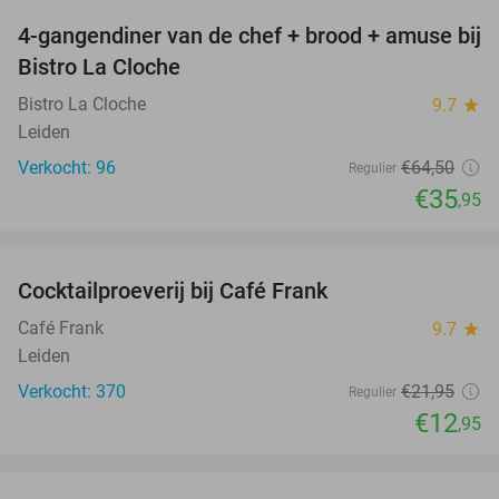
4-gangendiner van de chef + brood + amuse bij
44%
Bistro La Cloche
Bistro La Cloche
9.7
star
Leiden
Verkocht: 96
€64
,50
Regulier
€35
,95
favorite_border
Cocktailproeverij bij Café Frank
41%
Café Frank
9.7
star
Leiden
Verkocht: 370
€21
,95
Regulier
€12
,95
favorite_border