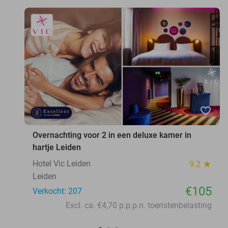
favorite_border
Overnachting voor 2 in een deluxe kamer in
hartje Leiden
Hotel Vic Leiden
9.2
star
Leiden
€105
Verkocht: 207
Excl. ca. €4,70 p.p.p.n. toeristenbelasting