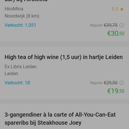
HiroMina
9.3
star
Noordwijk (8 km)
Verkocht: 1.051
€39
,75
Regulier
€30
,50
favorite_border
High tea of high wine (1,5 uur) in hartje Leiden
34%
Ex Libris Leiden
Leiden
Verkocht: 18
€29
,50
Regulier
€19
,50
favorite_border
3-gangendiner à la carte of All-You-Can-Eat
32%
spareribs bij Steakhouse Joey