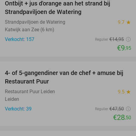
Ontbijt + jus d'orange aan het strand bij
33%
Strandpaviljoen de Watering
Strandpaviljoen de Watering
9.7
star
Katwijk aan Zee (6 km)
Verkocht: 157
€14
,95
Regulier
€9
,95
favorite_border
4- of 5-gangendiner van de chef + amuse bij
40%
Restaurant Puur
Restaurant Puur Leiden
9.5
star
Leiden
Verkocht: 39
€47
,50
Regulier
€28
,50
favorite_border