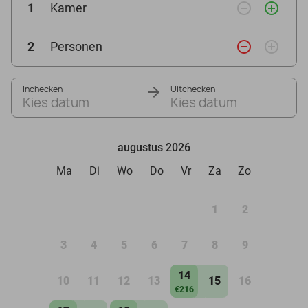
remove_circle_outline
add_circle_outline
1
Kamer
remove_circle_outline
add_circle_outline
2
Personen
Inchecken
Uitchecken
Kies datum
Kies datum
augustus 2026
Ma
Di
Wo
Do
Vr
Za
Zo
1
2
3
4
5
6
7
8
9
14
10
11
12
13
15
16
€216