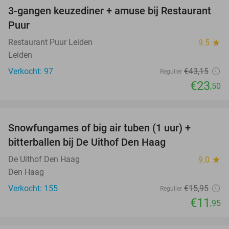
3-gangen keuzediner + amuse bij Restaurant
46%
Puur
Restaurant Puur Leiden
9.5
star
Leiden
Verkocht: 97
€43
,15
Regulier
€23
,50
favorite_border
Snowfungames of big air tuben (1 uur) +
25%
bitterballen bij De Uithof Den Haag
De Uithof Den Haag
9.0
star
Den Haag
Verkocht: 155
€15
,95
Regulier
€11
,95
favorite_border