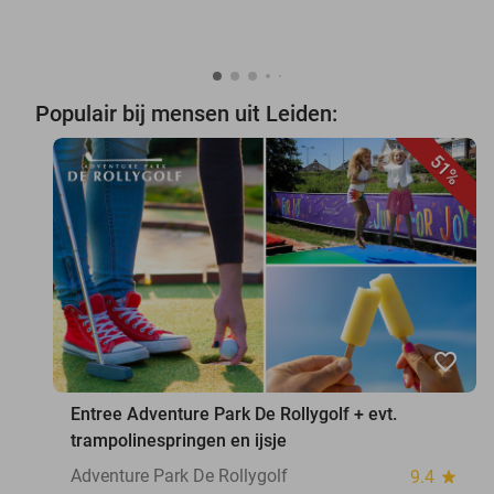
Populair bij mensen uit Leiden:
51%
favorite_border
Entree Adventure Park De Rollygolf + evt.
trampolinespringen en ijsje
Adventure Park De Rollygolf
9.4
star