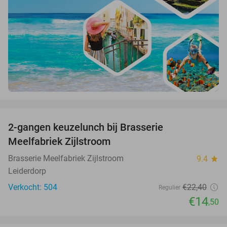
favorite_border
2-gangen keuzelunch bij Brasserie
35%
Meelfabriek Zijlstroom
Brasserie Meelfabriek Zijlstroom
9.4
star
Leiderdorp
Verkocht: 504
€22
,40
Regulier
€14
,50
favorite_border