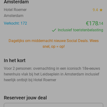
Amsterdam
Hotel Roemer
9.4
star
Amsterdam
€178
Verkocht: 172
,14
Inclusief toeristenbelasting
Dagelijks om middernacht nieuwe Social Deals. Wees
snel, op = op!
In het kort
Voor 2 personen: overnachting in een iconisch 18e-eeuws
herenhuis vlak bij het Leidseplein in Amsterdam inclusief
heerlijk ontbijt bij Hotel Roemer
Reserveer jouw deal