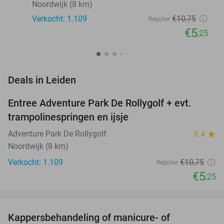
Noordwijk (8 km)
Verkocht: 1.109
€10
,75
Regulier
€5
,25
favorite_border
Deals in Leiden
Entree Adventure Park De Rollygolf + evt.
51%
trampolinespringen en ijsje
Adventure Park De Rollygolf
9.4
star
Noordwijk (8 km)
Verkocht: 1.109
€10
,75
Regulier
€5
,25
favorite_border
Kappersbehandeling of manicure- of
43%