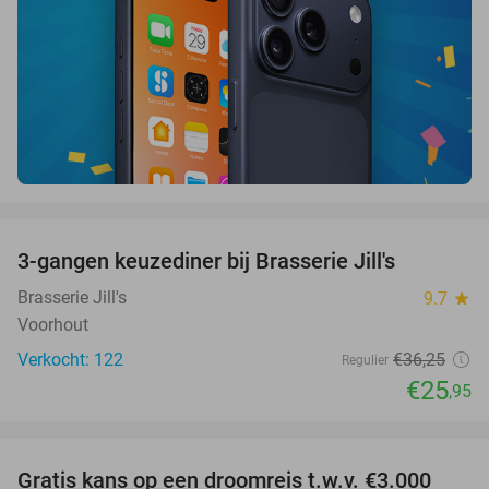
favorite_border
3-gangen keuzediner bij Brasserie Jill's
28%
Brasserie Jill's
9.7
star
Voorhout
Verkocht: 122
€36
,25
Regulier
€25
,95
favorite_border
Gratis kans op een droomreis t.w.v. €3.000