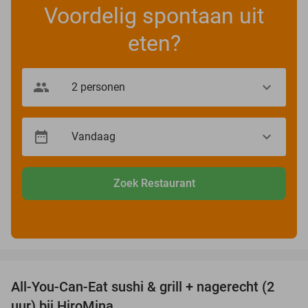
Voordelig spontaan uit
eten?
Zoek Restaurant
favorite_border
All-You-Can-Eat sushi & grill + nagerecht (2
23%
uur) bij HiroMina