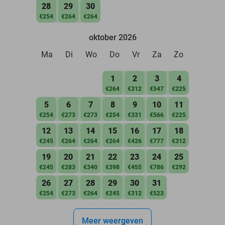
28
29
30
€254
€264
€264
oktober 2026
Ma
Di
Wo
Do
Vr
Za
Zo
1
2
3
4
€264
€312
€547
€225
5
6
7
8
9
10
11
€254
€273
€273
€254
€331
€566
€225
12
13
14
15
16
17
18
€245
€264
€264
€264
€426
€777
€312
19
20
21
22
23
24
25
€245
€283
€340
€398
€455
€786
€292
26
27
28
29
30
31
€254
€273
€264
€245
€312
€523
Meer weergeven