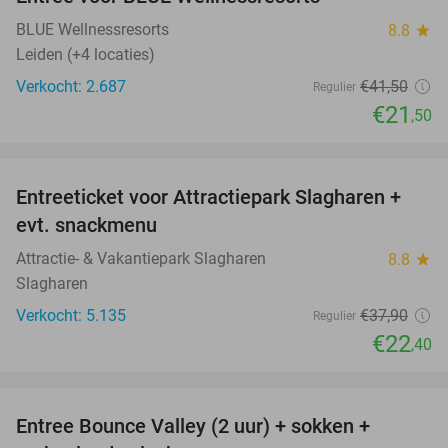
48%
BLUE Wellnessresorts
8.8
star
Leiden (+4 locaties)
Verkocht: 2.687
€41
,50
Regulier
€21
,50
favorite_border
Entreeticket voor Attractiepark Slagharen +
41%
evt. snackmenu
Attractie- & Vakantiepark Slagharen
8.8
star
Slagharen
Verkocht: 5.135
€37
,90
Regulier
€22
,40
favorite_border
Entree Bounce Valley (2 uur) + sokken +
46%