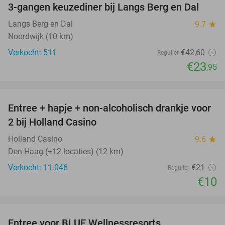
3-gangen keuzediner bij Langs Berg en Dal
44%
Langs Berg en Dal
9.7
star
Noordwijk (10 km)
Verkocht: 511
€42
,60
Regulier
€23
,95
favorite_border
Entree + hapje + non-alcoholisch drankje voor
52%
2 bij Holland Casino
Holland Casino
9.6
star
Den Haag (+12 locaties) (12 km)
Verkocht: 11.046
€21
Regulier
€10
favorite_border
Entree voor BLUE Wellnessresorts