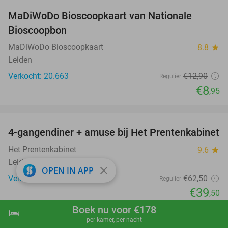
MaDiWoDo Bioscoopkaart van Nationale
31%
Bioscoopbon
MaDiWoDo Bioscoopkaart
8.8
star
Leiden
Verkocht: 20.663
€12
,90
Regulier
€8
,95
favorite_border
4-gangendiner + amuse bij Het Prentenkabinet
37%
Het Prentenkabinet
9.6
star
Leiden
close
OPEN IN APP
Verkocht: 564
€62
,50
Regulier
€39
,50
favorite_border
Boek nu voor €178
hotel
shopping_cart
Boek nu
navigate_next
per kamer, per nacht