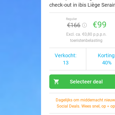
check-out in ibis Liège Sera
Regulier
€99
€166
Excl. ca. €0,80 p.p.p.n.
toeristenbelasting
Verkocht:
Korting
13
40%
shopping_cart
Selecteer deal
navi
Dagelijks om middernacht nieuw
Social Deals. Wees snel, op = op