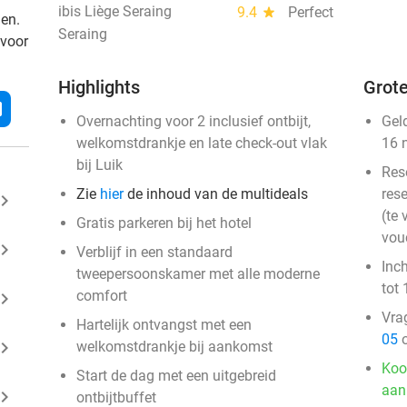
ibis Liège Seraing
9.4
star
Perfect
den.
Seraing
 voor
Highlights
Grote
l
Overnachting voor 2 inclusief ontbijt,
Gel
welkomstdrankje en late check-out vlak
16 
bij Luik
Res
Zie
hier
de inhoud van de multideals
rese
ard_arrow_right
(te 
Gratis parkeren bij het hotel
vou
ard_arrow_right
Verblijf in een standaard
Inc
tweepersoonskamer met alle moderne
tot 
comfort
ard_arrow_right
Vra
Hartelijk ontvangst met een
05
o
ard_arrow_right
welkomstdrankje bij aankomst
Koo
Start de dag met een uitgebreid
aan
ard_arrow_right
ontbijtbuffet