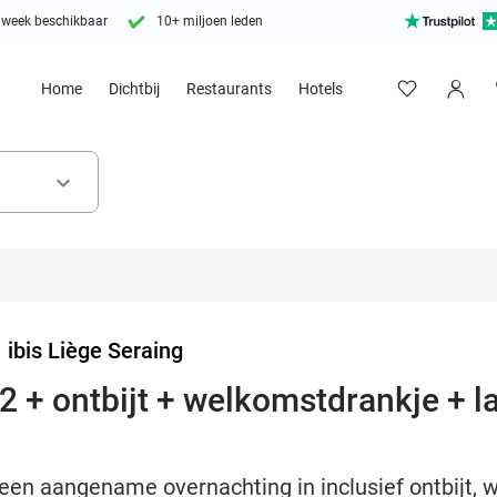
 week beschikbaar
10+ miljoen leden
Home
Dichtbij
Restaurants
Hotels
keyboard_arrow_down
>
ibis Liège Seraing
2 + ontbijt + welkomstdrankje + l
een aangename overnachting in inclusief ontbijt, 