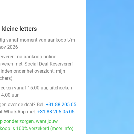
 kleine letters
dig vanaf moment van aankoop t/m
nov 2026
erveren:
na aankoop online
rveren met 'Social Deal Reserveren'
vinden onder het overzicht:
mijn
chers
)
hecken vanaf 15.00 uur, uitchecken
14.00 uur
gen over de deal? Bel:
+31 88 205 05
f WhatsApp met:
+31 88 205 05 05
p zonder zorgen, want jouw
koop is 100% verzekerd (meer info)