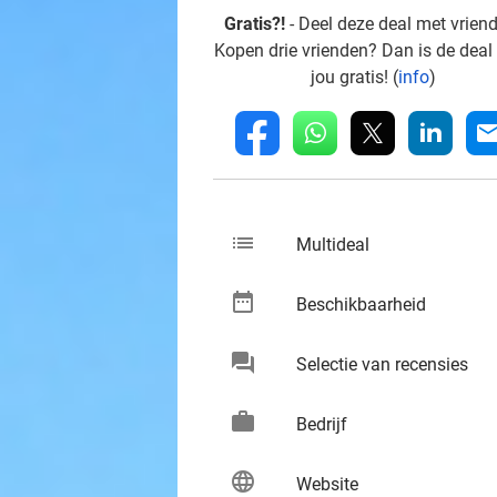
Gratis?!
- Deel deze deal met vrien
Kopen drie vrienden? Dan is de deal
jou gratis! (
info
)
whatsapp
linkedin
fb
mai
list
keybo
Multideal
date_range
keybo
Beschikbaarheid
chat
keybo
Selectie van recensies
work
keybo
Bedrijf
language
keybo
Website