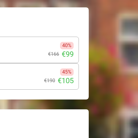
40%
€99
€166
45%
€105
€190