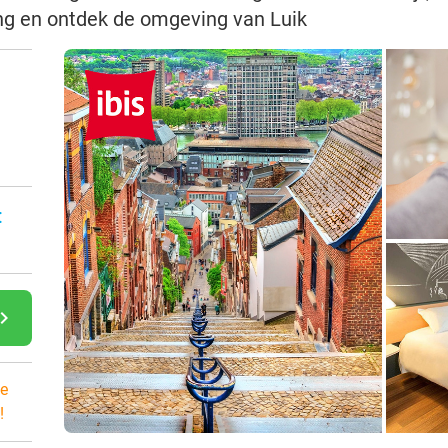
ing en ontdek de omgeving van Luik
:
gate_next
e
!