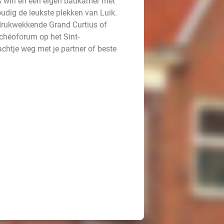
is wifi en een eigen badkamer met
udig de leukste plekken van Luik.
drukwekkende Grand Curtius of
chéoforum op het Sint-
achtje weg met je partner of beste