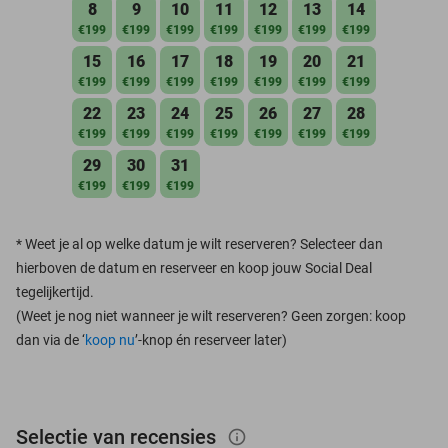
8
9
10
11
12
13
14
€199
€199
€199
€199
€199
€199
€199
15
16
17
18
19
20
21
€199
€199
€199
€199
€199
€199
€199
22
23
24
25
26
27
28
€199
€199
€199
€199
€199
€199
€199
29
30
31
€199
€199
€199
*
Weet je al op welke datum je wilt reserveren? Selecteer dan
hierboven de datum en reserveer en koop jouw Social Deal
tegelijkertijd.
(Weet je nog niet wanneer je wilt reserveren? Geen zorgen: koop
dan via de ‘
koop nu
’-knop én reserveer later)
Selectie van recensies
info_outlined