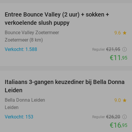
Entree Bounce Valley (2 uur) + sokken +
46%
verkoelende slush puppy
Bounce Valley Zoetermeer
9.6
star
Zoetermeer (8 km)
Verkocht: 1.588
€21
,95
Regulier
€11
,95
favorite_border
Italiaans 3-gangen keuzediner bij Bella Donna
35%
Leiden
Bella Donna Leiden
9.0
star
Leiden
Verkocht: 153
€26
,20
Regulier
€16
,95