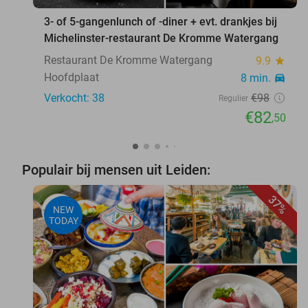
3- of 5-gangenlunch of -diner + evt. drankjes bij
Michelinster-restaurant De Kromme Watergang
Restaurant De Kromme Watergang
9.9
star
Hoofdplaat
8 min.
directions_car
Verkocht: 38
€98
Regulier
€82
,50
Populair bij mensen uit Leiden:
37%
NEW
TODAY