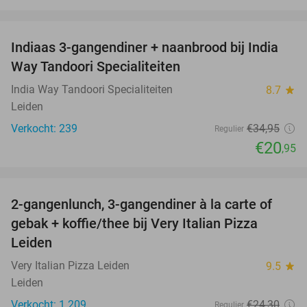
favorite_border
Indiaas 3-gangendiner + naanbrood bij India
40%
Way Tandoori Specialiteiten
India Way Tandoori Specialiteiten
8.7
star
Leiden
Verkocht: 239
€34
,95
Regulier
€20
,95
favorite_border
2-gangenlunch, 3-gangendiner à la carte of
38%
gebak + koffie/thee bij Very Italian Pizza
Leiden
Very Italian Pizza Leiden
9.5
star
Leiden
Verkocht: 1.209
€24
,30
Regulier