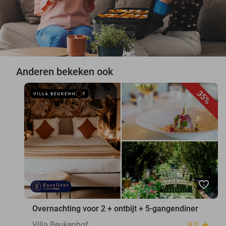
Anderen bekeken ook
35%
favorite_border
Overnachting voor 2 + ontbijt + 5-gangendiner
Villa Beukenhof
9.0
star