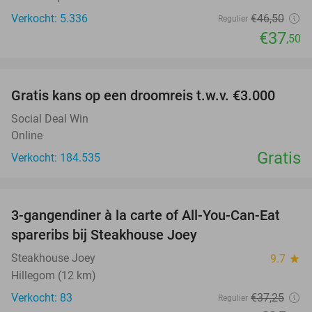
Verkocht: 5.336
€46
,50
Regulier
€37
,50
favorite_border
Gratis kans op een droomreis t.w.v. €3.000
Social Deal Win
Online
Gratis
Verkocht: 184.535
favorite_border
3-gangendiner à la carte of All-You-Can-Eat
32%
spareribs bij Steakhouse Joey
Steakhouse Joey
9.7
star
Hillegom (12 km)
Verkocht: 83
€37
,25
Regulier