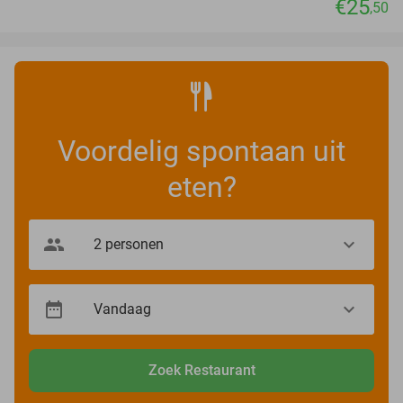
€25
,50
Voordelig spontaan uit
eten?
Zoek Restaurant