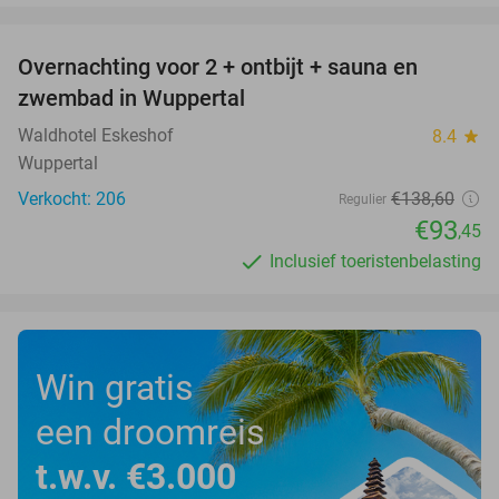
favorite_border
Overnachting voor 2 + ontbijt + sauna en
33%
zwembad in Wuppertal
Waldhotel Eskeshof
8.4
star
Wuppertal
Verkocht: 206
€138
,60
Regulier
€93
,45
Inclusief toeristenbelasting
Win gratis
een droomreis
t.w.v. €3.000