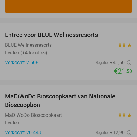
favorite_border
Entree voor BLUE Wellnessresorts
48%
BLUE Wellnessresorts
8.8
star
Leiden (+4 locaties)
Verkocht: 2.608
€41
,50
Regulier
€21
,50
favorite_border
MaDiWoDo Bioscoopkaart van Nationale
31%
Bioscoopbon
MaDiWoDo Bioscoopkaart
8.8
star
Leiden
Verkocht: 20.440
€12
,90
Regulier