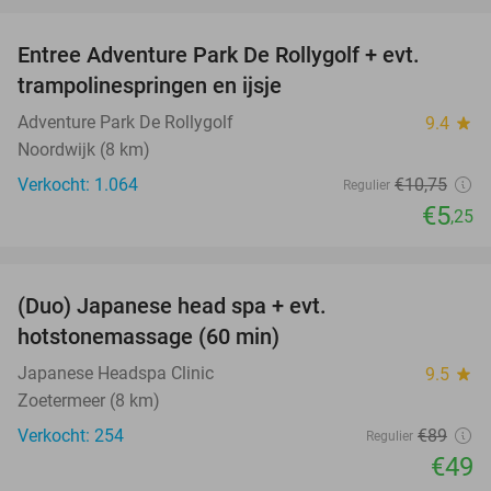
Entree Adventure Park De Rollygolf + evt.
51%
trampolinespringen en ijsje
Adventure Park De Rollygolf
9.4
star
Noordwijk (8 km)
Verkocht: 1.064
€10
,75
Regulier
€5
,25
favorite_border
(Duo) Japanese head spa + evt.
45%
hotstonemassage (60 min)
Japanese Headspa Clinic
9.5
star
Zoetermeer (8 km)
Verkocht: 254
€89
Regulier
€49