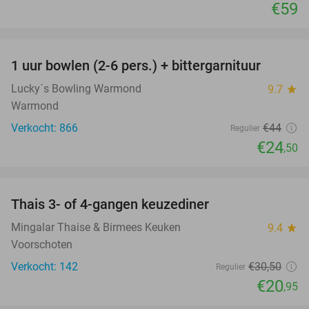
€59
favorite_border
1 uur bowlen (2-6 pers.) + bittergarnituur
44%
Lucky´s Bowling Warmond
9.7
star
Warmond
Verkocht: 866
€44
Regulier
€24
,50
favorite_border
Thais 3- of 4-gangen keuzediner
31%
Mingalar Thaise & Birmees Keuken
9.4
star
Voorschoten
Verkocht: 142
€30
,50
Regulier
€20
,95
favorite_border