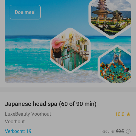
Doe mee!
favorite_border
Japanese head spa (60 of 90 min)
38%
LuxeBeauty Voorhout
10.0
star
Voorhout
Verkocht: 19
€95
Regulier