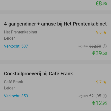
€8
,95
favorite_border
4-gangendiner + amuse bij Het Prentenkabinet
37%
Het Prentenkabinet
9.6
star
Leiden
Verkocht: 537
€62
,50
Regulier
€39
,50
favorite_border
Cocktailproeverij bij Café Frank
41%
Café Frank
9.7
star
Leiden
Verkocht: 353
€21
,95
Regulier
€12
,95
favorite_border