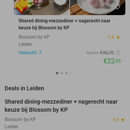
favorite_border
Shared dining-mezzediner + nagerecht naar
keuze bij Blossom by KP
Blossom by KP
9.6
star
Leiden
Verkocht: 7
€36
,70
Regulier
€22
,95
favorite_border
Deals in Leiden
Shared dining-mezzediner + nagerecht naar
37%
NEW
keuze bij Blossom by KP
TODAY
Blossom by KP
9.6
star
Leiden