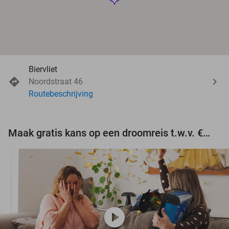
Biervliet
Noordstraat 46
Routebeschrijving
Maak gratis kans op een droomreis t.w.v. €3.000!
play_circle