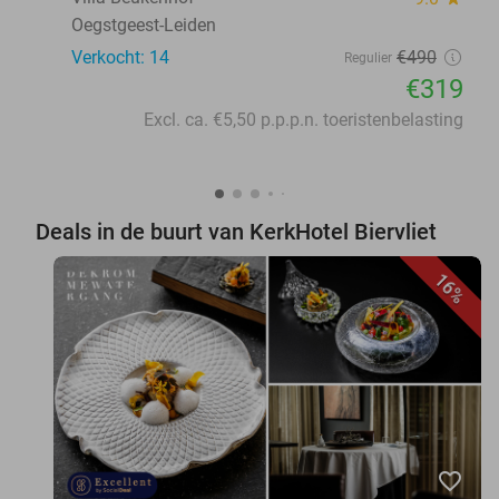
Oegstgeest-Leiden
Verkocht: 14
€490
Regulier
€319
Excl. ca. €5,50 p.p.p.n. toeristenbelasting
Deals in de buurt van KerkHotel Biervliet
16%
favorite_border