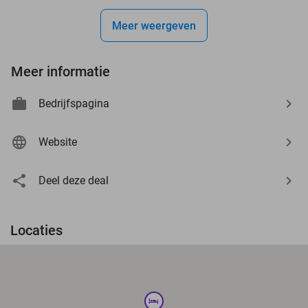
Meer weergeven
Meer informatie
Bedrijfspagina
Website
Deel deze deal
Locaties
hotel