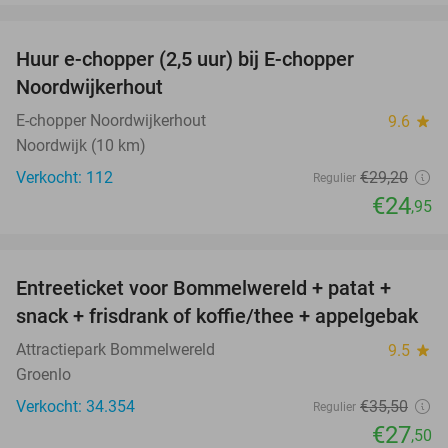
favorite_border
Huur e-chopper (2,5 uur) bij E-chopper
15%
Noordwijkerhout
E-chopper Noordwijkerhout
9.6
star
Noordwijk (10 km)
Verkocht: 112
€29
,20
Regulier
€24
,95
favorite_border
Entreeticket voor Bommelwereld + patat +
23%
snack + frisdrank of koffie/thee + appelgebak
Attractiepark Bommelwereld
9.5
star
Groenlo
Verkocht: 34.354
€35
,50
Regulier
€27
,50