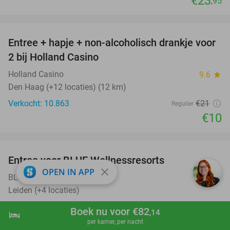
€23
,95
favorite_border
Entree + hapje + non-alcoholisch drankje voor
52%
2 bij Holland Casino
Holland Casino
9.6
star
Den Haag (+12 locaties) (12 km)
Verkocht: 10.863
€21
Regulier
€10
favorite_border
Entree voor BLUE Wellnessresorts
48%
close
OPEN IN APP
BLUE Wellnessresorts
8.8
star
Leiden (+4 locaties)
Verkocht: 2.643
€41
,50
Regulier
Boek nu voor €82
,14
hotel
shopping_cart
Boek nu
navigate_next
€21
,50
per kamer, per nacht