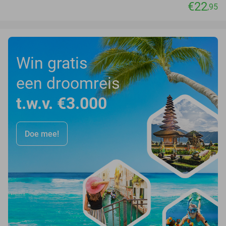
€22
,95
Win gratis
een droomreis
t.w.v. €3.000
Doe mee!