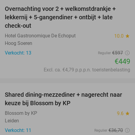
Overnachting voor 2 + welkomstdrankje +
25%
lekkernij + 5-gangendiner + ontbijt + late
check-out
Hotel Gastronomique De Echoput
10.0
star
Hoog Soeren
Verkocht: 13
€597
Regulier
€449
Excl. ca. €4,79 p.p.p.n. toeristenbelasting
favorite_border
Shared dining-mezzediner + nagerecht naar
37%
keuze bij Blossom by KP
Blossom by KP
9.6
star
Leiden
Verkocht: 11
€36
,70
Regulier