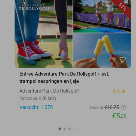
51%
favorite_border
Entree Adventure Park De Rollygolf + evt.
trampolinespringen en ijsje
Adventure Park De Rollygolf
9.4
star
Noordwijk (8 km)
Verkocht: 1.078
€10
,75
Regulier
€5
,25