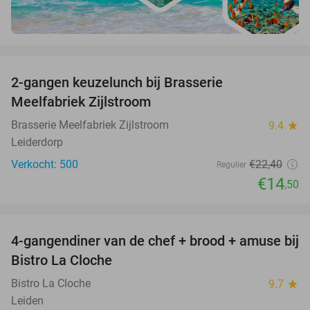
favorite_border
2-gangen keuzelunch bij Brasserie
35%
Meelfabriek Zijlstroom
Brasserie Meelfabriek Zijlstroom
9.4
star
Leiderdorp
Verkocht: 500
€22
,40
Regulier
€14
,50
favorite_border
4-gangendiner van de chef + brood + amuse bij
44%
Bistro La Cloche
Bistro La Cloche
9.7
star
Leiden