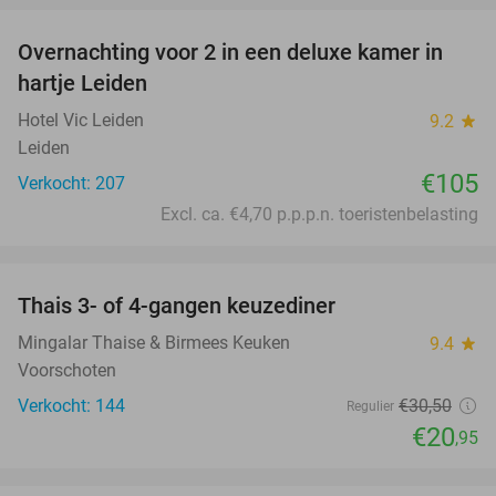
Overnachting voor 2 in een deluxe kamer in
hartje Leiden
Hotel Vic Leiden
9.2
star
Leiden
€105
Verkocht: 207
Excl. ca. €4,70 p.p.p.n. toeristenbelasting
favorite_border
Thais 3- of 4-gangen keuzediner
31%
Mingalar Thaise & Birmees Keuken
9.4
star
Voorschoten
Verkocht: 144
€30
,50
Regulier
€20
,95
favorite_border