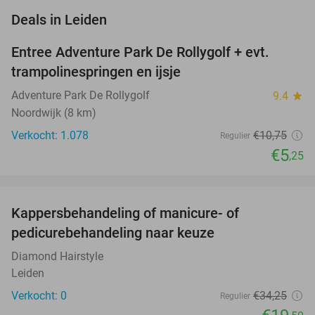
favorite_border
Deals in Leiden
Entree Adventure Park De Rollygolf + evt.
51%
trampolinespringen en ijsje
Adventure Park De Rollygolf
9.4
star
Noordwijk (8 km)
Verkocht: 1.078
€10
,75
Regulier
€5
,25
favorite_border
Kappersbehandeling of manicure- of
43%
NEW
pedicurebehandeling naar keuze
TODAY
Diamond Hairstyle
Leiden
Verkocht: 0
€34
,25
Regulier