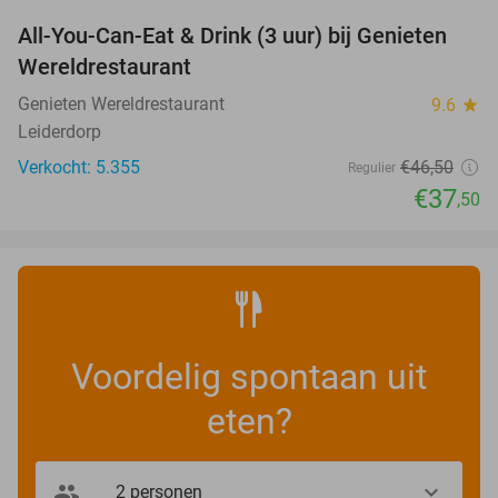
All-You-Can-Eat & Drink (3 uur) bij Genieten
19%
Wereldrestaurant
Genieten Wereldrestaurant
9.6
star
Leiderdorp
Verkocht: 5.355
€46
,50
Regulier
€37
,50
Voordelig spontaan uit
eten?