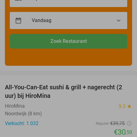
Zoek Restaurant
favorite_border
All-You-Can-Eat sushi & grill + nagerecht (2
23%
uur) bij HiroMina
HiroMina
9.3
star
Noordwijk (8 km)
Verkocht: 1.032
€39
,75
Regulier
€30
,50