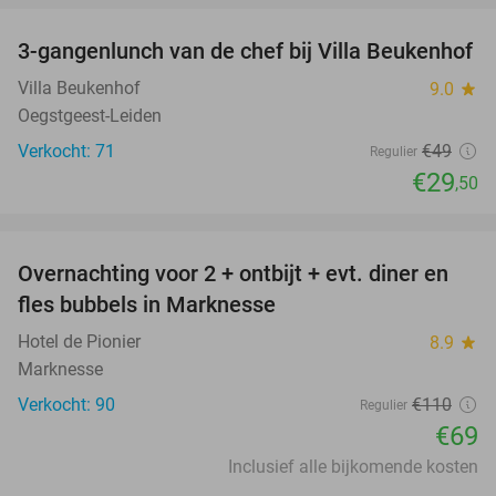
3-gangenlunch van de chef bij Villa Beukenhof
40%
Villa Beukenhof
9.0
star
Oegstgeest-Leiden
Verkocht: 71
€49
Regulier
€29
,50
favorite_border
Overnachting voor 2 + ontbijt + evt. diner en
37%
fles bubbels in Marknesse
Hotel de Pionier
8.9
star
Marknesse
Verkocht: 90
€110
Regulier
€69
Inclusief alle bijkomende kosten