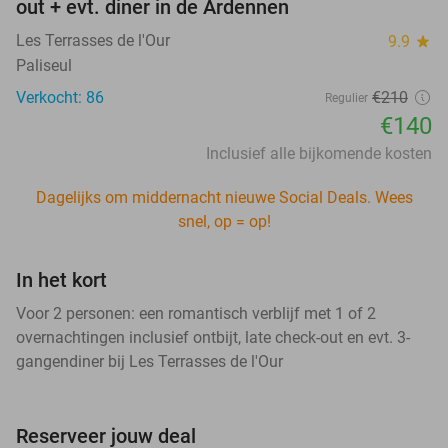
out + evt. diner in de Ardennen
Les Terrasses de l'Our
9.9
star
Paliseul
Verkocht: 86
€210
Regulier
€140
Inclusief alle bijkomende kosten
Dagelijks om middernacht nieuwe Social Deals. Wees
snel, op = op!
In het kort
Voor 2 personen: een romantisch verblijf met 1 of 2
overnachtingen inclusief ontbijt, late check-out en evt. 3-
gangendiner bij Les Terrasses de l'Our
Reserveer jouw deal