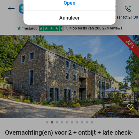
Open
7 dagen per week beschikbaar
10+ miljoen leden
Annuleer
Bereikbaar tot 21:00
9,4
op basis van
206.274 reviews
Ontdek 15.000+ deals
33%
7 dagen per week beschikbaar
10+ miljoen leden
favorite_border
Overnachting(en) voor 2 + ontbijt + late check-