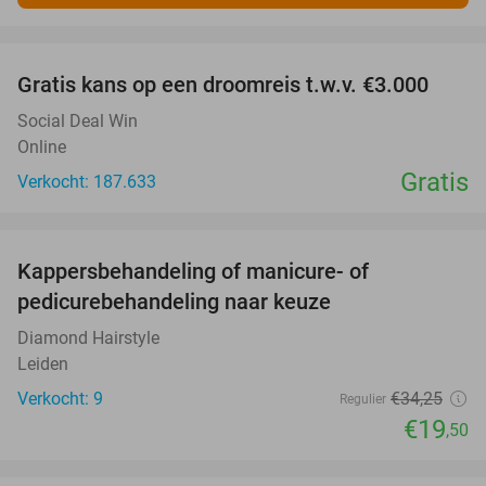
favorite_border
Gratis kans op een droomreis t.w.v. €3.000
Social Deal Win
Online
Gratis
Verkocht: 187.633
favorite_border
Kappersbehandeling of manicure- of
43%
pedicurebehandeling naar keuze
Diamond Hairstyle
Leiden
Verkocht: 9
€34
,25
Regulier
€19
,50
favorite_border