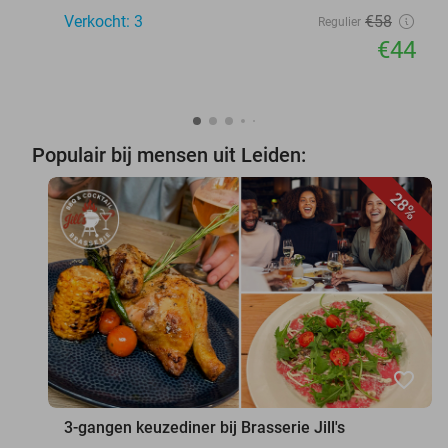
Verkocht: 3
€58
Regulier
€44
Populair bij mensen uit Leiden:
28%
favorite_border
3-gangen keuzediner bij Brasserie Jill's