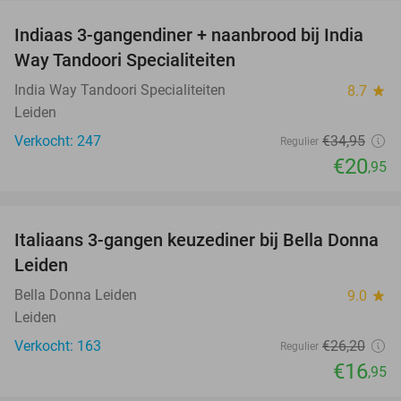
Indiaas 3-gangendiner + naanbrood bij India
40%
Way Tandoori Specialiteiten
India Way Tandoori Specialiteiten
8.7
star
Leiden
Verkocht: 247
€34
,95
Regulier
€20
,95
favorite_border
Italiaans 3-gangen keuzediner bij Bella Donna
35%
Leiden
Bella Donna Leiden
9.0
star
Leiden
Verkocht: 163
€26
,20
Regulier
€16
,95
favorite_border