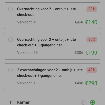
Overnachting voor 2 + ontbijt + late
33%
check-out
€140
Verkocht: 4
€210
Overnachting voor 2 + ontbijt + late
35%
check-out + 3-gangendiner
€199
Verkocht: 63
€306
2 overnachtingen voor 2 + ontbijt + late
40%
check-out + 3-gangendiner
€298
Verkocht: 1
€496
remove_circle_outline
add_circle_outline
1
Kamer