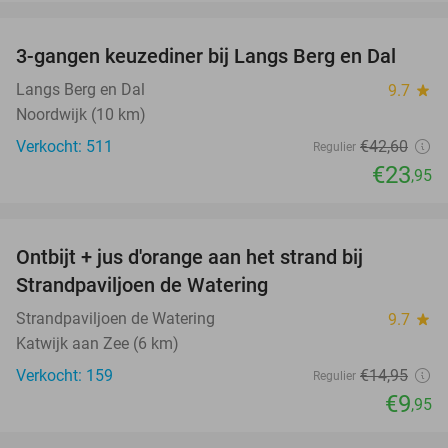
favorite_border
3-gangen keuzediner bij Langs Berg en Dal
44%
Langs Berg en Dal
9.7
star
Noordwijk (10 km)
Verkocht: 511
€42
,60
Regulier
€23
,95
favorite_border
Ontbijt + jus d'orange aan het strand bij
33%
Strandpaviljoen de Watering
Strandpaviljoen de Watering
9.7
star
Katwijk aan Zee (6 km)
Verkocht: 159
€14
,95
Regulier
€9
,95