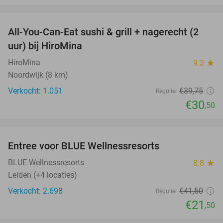
favorite_border
All-You-Can-Eat sushi & grill + nagerecht (2
23%
uur) bij HiroMina
HiroMina
9.3
star
Noordwijk (8 km)
Verkocht: 1.051
€39
,75
Regulier
€30
,50
favorite_border
Entree voor BLUE Wellnessresorts
48%
BLUE Wellnessresorts
8.8
star
Leiden (+4 locaties)
Verkocht: 2.698
€41
,50
Regulier
€21
,50
favorite_border