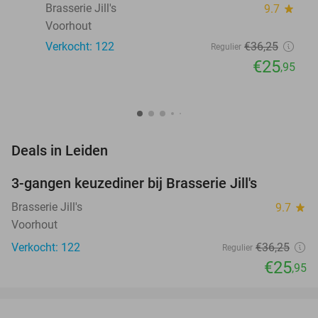
Brasserie Jill's
9.7
star
Voorhout
Verkocht: 122
€36
,25
Regulier
€25
,95
favorite_border
Deals in Leiden
3-gangen keuzediner bij Brasserie Jill's
28%
Brasserie Jill's
9.7
star
Voorhout
Verkocht: 122
€36
,25
Regulier
€25
,95
favorite_border