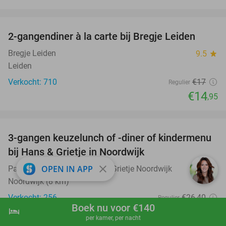
favorite_border
2-gangendiner à la carte bij Bregje Leiden
12%
Bregje Leiden
9.5
star
Leiden
Verkocht: 710
€17
Regulier
€14
,95
favorite_border
3-gangen keuzelunch of -diner of kindermenu
36%
bij Hans & Grietje in Noordwijk
close
OPEN IN APP
Pannenkoekenhuisje Hans & Grietje Noordwijk
9.7
star
Noordwijk (8 km)
Verkocht: 256
€26
,40
Regulier
Boek nu voor €140
€16
hotel
shopping_cart
Boek nu
navigate_next
,95
per kamer, per nacht