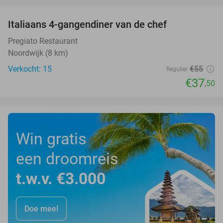
Italiaans 4-gangendiner van de chef
32%
Pregiato Restaurant
Noordwijk (8 km)
Verkocht: 15
€55
Regulier
€37
,50
Win gratis
een droomreis
t.w.v. €3.000
Doe mee!