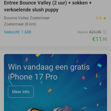
Entree Bounce Valley (2 uur) + sokken +
46%
verkoelende slush puppy
Bounce Valley Zoetermeer
9.6
star
Zoetermeer (8 km)
Verkocht: 1.608
€21
,95
Regulier
€11
,95
Win vandaag een gratis
iPhone 17 Pro
Meer info