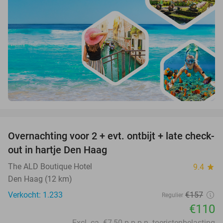
favorite_border
Overnachting voor 2 + evt. ontbijt + late check-
30%
out in hartje Den Haag
The ALD Boutique Hotel
9.4
star
Den Haag (12 km)
Verkocht: 1.233
€157
Regulier
€110
Excl. ca. €7,50 p.p.p.n. toeristenbelasting