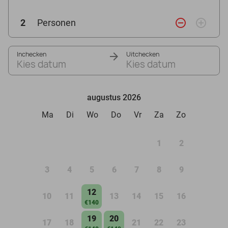
remove_circle_outline
add_circle_outline
2
Personen
Inchecken
Uitchecken
Kies datum
Kies datum
augustus 2026
Ma
Di
Wo
Do
Vr
Za
Zo
1
2
3
4
5
6
7
8
9
12
10
11
13
14
15
16
€140
19
20
17
18
21
22
23