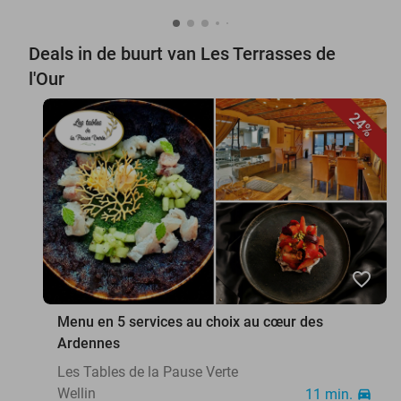
Deals in de buurt van Les Terrasses de
l'Our
24%
favorite_border
Menu en 5 services au choix au cœur des
Ardennes
Les Tables de la Pause Verte
Wellin
11 min.
directions_car