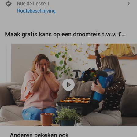
Rue de Lesse 1
Routebeschrijving
Maak gratis kans op een droomreis t.w.v. €3.000!
play_circle
Anderen bekeken ook