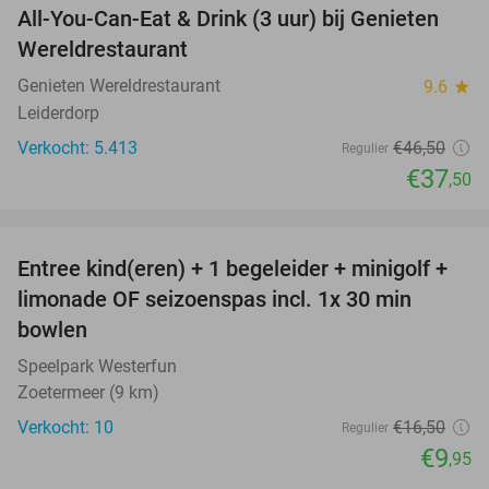
All-You-Can-Eat & Drink (3 uur) bij Genieten
19%
Wereldrestaurant
Genieten Wereldrestaurant
9.6
star
Leiderdorp
Verkocht: 5.413
€46
,50
Regulier
€37
,50
favorite_border
Entree kind(eren) + 1 begeleider + minigolf +
40%
NEW
limonade OF seizoenspas incl. 1x 30 min
TODAY
bowlen
Speelpark Westerfun
Zoetermeer (9 km)
Verkocht: 10
€16
,50
Regulier
€9
,95