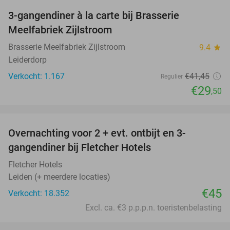
3-gangendiner à la carte bij Brasserie
29%
Meelfabriek Zijlstroom
Brasserie Meelfabriek Zijlstroom
9.4
star
Leiderdorp
Verkocht: 1.167
€41
,45
Regulier
€29
,50
favorite_border
Overnachting voor 2 + evt. ontbijt en 3-
gangendiner bij Fletcher Hotels
Fletcher Hotels
Leiden (+ meerdere locaties)
€45
Verkocht: 18.352
Excl. ca. €3 p.p.p.n. toeristenbelasting
favorite_border