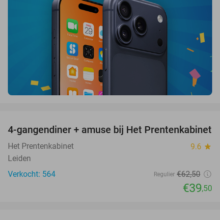
favorite_border
4-gangendiner + amuse bij Het Prentenkabinet
37%
Het Prentenkabinet
9.6
star
Leiden
Verkocht: 564
€62
,50
Regulier
€39
,50
favorite_border