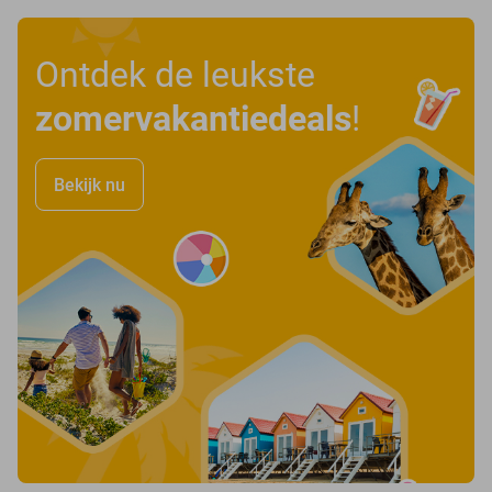
Ontdek de leukste
zomervakantiedeals
!
Bekijk nu