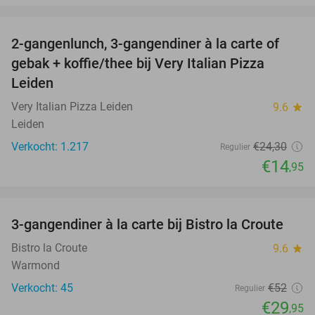
favorite_border
2-gangenlunch, 3-gangendiner à la carte of
38%
gebak + koffie/thee bij Very Italian Pizza
Leiden
Very Italian Pizza Leiden
9.6
star
Leiden
Verkocht: 1.217
€24
,30
Regulier
€14
,95
favorite_border
3-gangendiner à la carte bij Bistro la Croute
42%
Bistro la Croute
9.6
star
Warmond
Verkocht: 45
€52
Regulier
€29
,95