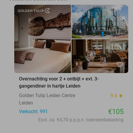
favorite_border
Overnachting voor 2 + ontbijt + evt. 3-
gangendiner in hartje Leiden
Golden Tulip Leiden Centre
9.4
star
Leiden
€105
Verkocht: 991
Excl. ca. €4,70 p.p.p.n. toeristenbelasting