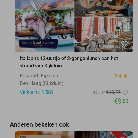
favorite_border
Italiaans 12-uurtje of 2-gangenlunch aan het
strand van Kijkduin
Pavarotti Kijkduin
9.4
star
Den Haag (Kijkduin)
Verkocht: 2.589
€13
,75
Regulier
€9
,50
Anderen bekeken ook