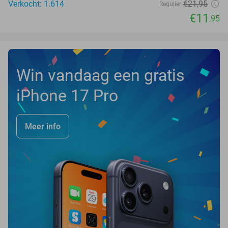
Verkocht: 1.614
€21
,95
Regulier
€11
,95
Win vandaag een gratis
iPhone 17 Pro
Meer info