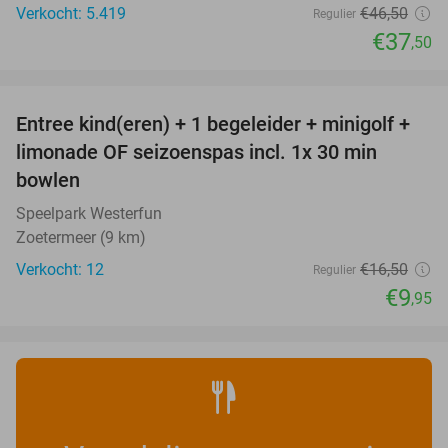
Verkocht: 5.419
€46
,50
Regulier
€37
,50
favorite_border
Entree kind(eren) + 1 begeleider + minigolf +
40%
NEW
limonade OF seizoenspas incl. 1x 30 min
TODAY
bowlen
Speelpark Westerfun
Zoetermeer (9 km)
Verkocht: 12
€16
,50
Regulier
€9
,95