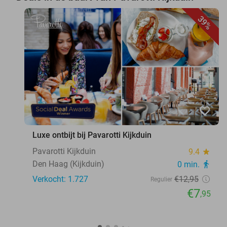
39%
favorite_border
Luxe ontbijt bij Pavarotti Kijkduin
Pavarotti Kijkduin
9.4
star
Den Haag (Kijkduin)
0 min.
directions_walk
Verkocht: 1.727
€12
,95
Regulier
€7
,95