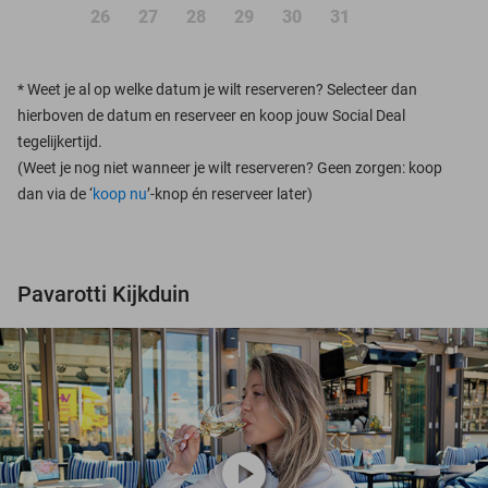
26
27
28
29
30
31
*
Weet je al op welke datum je wilt reserveren? Selecteer dan
hierboven de datum en reserveer en koop jouw Social Deal
tegelijkertijd.
(Weet je nog niet wanneer je wilt reserveren? Geen zorgen: koop
dan via de ‘
koop nu
’-knop én reserveer later)
Pavarotti Kijkduin
play_circle