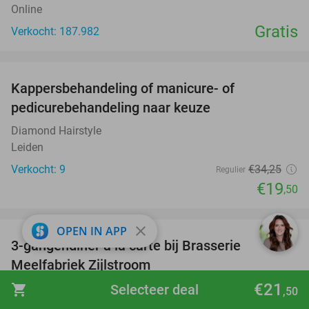
Online
Gratis
Verkocht: 187.982
favorite_border
Kappersbehandeling of manicure- of
43%
pedicurebehandeling naar keuze
Diamond Hairstyle
Leiden
Verkocht: 9
€34
,25
Regulier
€19
,50
favorite_border
close
OPEN IN APP
3-gangendiner à la carte bij Brasserie
29%
Meelfabriek Zijlstroom
€21
shopping_cart
Selecteer deal
Brasserie Meelfabriek Zijlstroom
9.4
star
,50
Leiderdorp