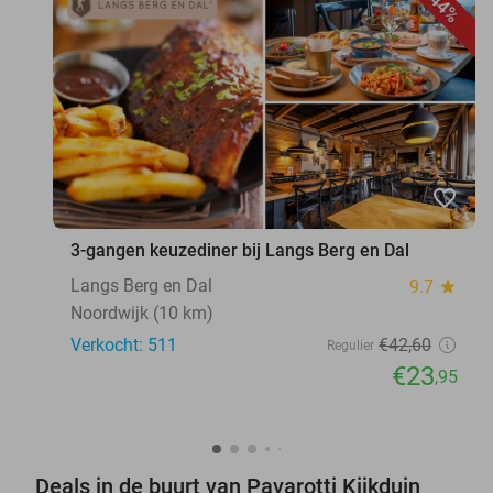
44%
favorite_border
3-gangen keuzediner bij Langs Berg en Dal
Langs Berg en Dal
9.7
star
Noordwijk (10 km)
Verkocht: 511
€42
,60
Regulier
€23
,95
Deals in de buurt van Pavarotti Kijkduin