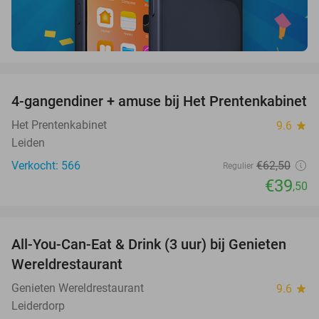
favorite_border
4-gangendiner + amuse bij Het Prentenkabinet
37%
Het Prentenkabinet
9.6
star
Leiden
Verkocht: 566
€62
,50
Regulier
€39
,50
favorite_border
All-You-Can-Eat & Drink (3 uur) bij Genieten
19%
Wereldrestaurant
Genieten Wereldrestaurant
9.6
star
Leiderdorp