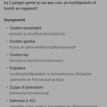
bij 2 gangen geniet je van een voor- en hoofdgerecht of
hoofd- en nagerecht
Voorgerecht
Crostini bruschetta
tomaat, ui, knoflook en basilicum
Crostini gamba
bosui, en geroosterde paprika-tapenade
Crostini kip
tomaat en basilicummayonaise
Polpetine
rundergehaktballetjes in tomatensaus, chilipeper,
peterselie en Parmezaanse kaas
Zuppa di pomodoro
Italiaanse tomatensoep
Salmone (+ €2)
gerookte zalm, rode ui, kappertjes en dillemayonaise