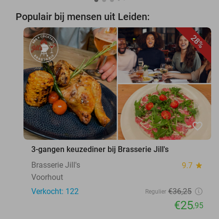
Populair bij mensen uit Leiden:
28%
favorite_border
3-gangen keuzediner bij Brasserie Jill's
Brasserie Jill's
9.7
star
Voorhout
Verkocht: 122
€36
,25
Regulier
€25
,95