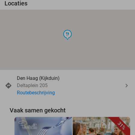
Locaties
food
Den Haag (Kijkduin)
Deltaplein 205
Routebeschrijving
Vaak samen gekocht
31%