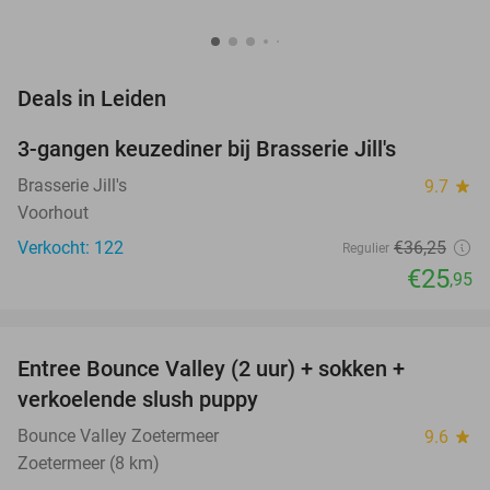
favorite_border
Deals in Leiden
3-gangen keuzediner bij Brasserie Jill's
28%
Brasserie Jill's
9.7
star
Voorhout
Verkocht: 122
€36
,25
Regulier
€25
,95
favorite_border
Entree Bounce Valley (2 uur) + sokken +
46%
verkoelende slush puppy
Bounce Valley Zoetermeer
9.6
star
Zoetermeer (8 km)