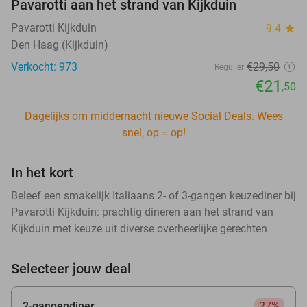
Pavarotti aan het strand van Kijkduin
Pavarotti Kijkduin
9.4
star
Den Haag (Kijkduin)
Verkocht: 973
€29
,50
Regulier
€21
,50
Dagelijks om middernacht nieuwe Social Deals. Wees
snel, op = op!
In het kort
Beleef een smakelijk Italiaans 2- of 3-gangen keuzediner bij
Pavarotti Kijkduin: prachtig dineren aan het strand van
Kijkduin met keuze uit diverse overheerlijke gerechten
Selecteer jouw deal
2-gangendiner
27%