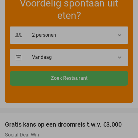
Voordelig spontaan uit
eten?
Zoek Restaurant
favorite_border
Gratis kans op een droomreis t.w.v. €3.000
Social Deal Win