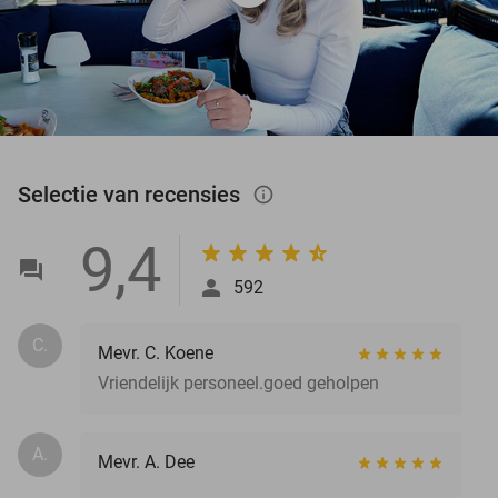
Selectie van recensies
info_outlined
9,4
592
C.
Mevr. C. Koene
Vriendelijk personeel.goed geholpen
A.
Mevr. A. Dee