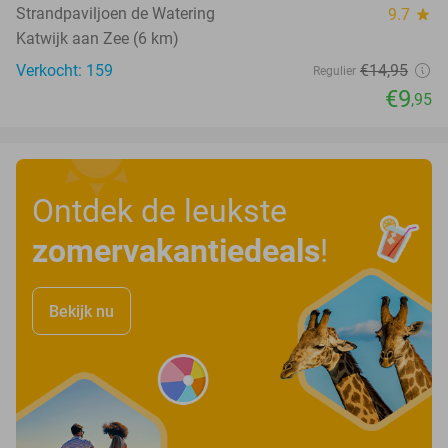
Strandpaviljoen de Watering
9.7
star
Katwijk aan Zee (6 km)
Verkocht: 159
€14
,95
Regulier
€9
,95
Ontdek de leukste
zomervakantiedeals
!
Bekijk nu