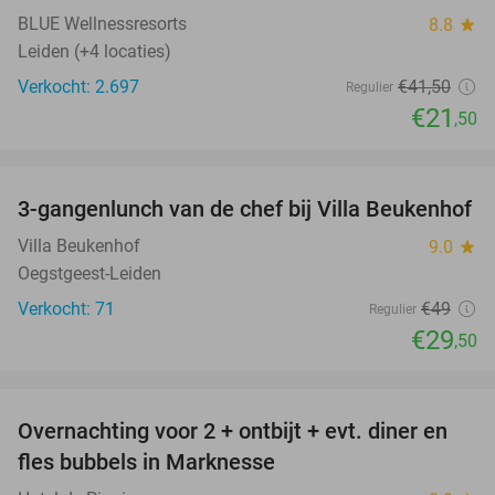
BLUE Wellnessresorts
8.8
star
Leiden (+4 locaties)
Verkocht: 2.697
€41
,50
Regulier
€21
,50
favorite_border
3-gangenlunch van de chef bij Villa Beukenhof
40%
Villa Beukenhof
9.0
star
Oegstgeest-Leiden
Verkocht: 71
€49
Regulier
€29
,50
favorite_border
Overnachting voor 2 + ontbijt + evt. diner en
37%
fles bubbels in Marknesse