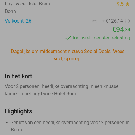
tinyTwice Hotel Bonn
9.5
star
Bonn
Verkocht: 26
€126
,14
Regulier
€94
,34
Inclusief toeristenbelasting
Dagelijks om middernacht nieuwe Social Deals. Wees
snel, op = op!
In het kort
Voor 2 personen: heerlijke overnachting in een knusse
kamer in het tinyTwice Hotel Bonn
Highlights
Geniet van een heerlijke overnachting voor 2 personen in
Bonn