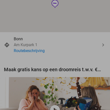
hotel
Bonn
Am Kurpark 1
Routebeschrijving
Maak gratis kans op een droomreis t.w.v. €3.000!
play_circle