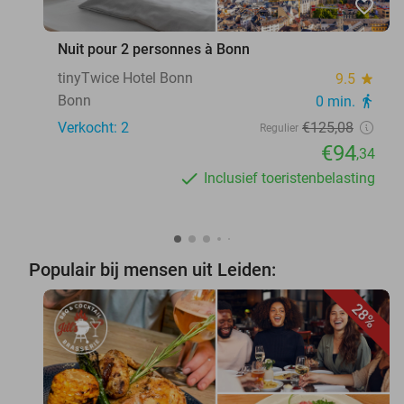
favorite_border
Nuit pour 2 personnes à Bonn
tinyTwice Hotel Bonn
9.5
star
Bonn
0 min.
directions_walk
Verkocht: 2
€125
,08
Regulier
€94
,34
Inclusief toeristenbelasting
Populair bij mensen uit Leiden:
28%