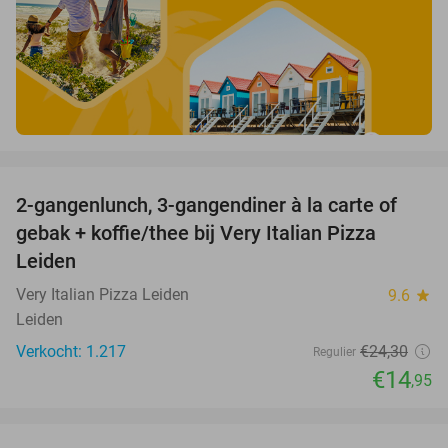
favorite_border
2-gangenlunch, 3-gangendiner à la carte of
38%
gebak + koffie/thee bij Very Italian Pizza
Leiden
Very Italian Pizza Leiden
9.6
star
Leiden
Verkocht: 1.217
€24
,30
Regulier
€14
,95
favorite_border