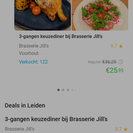
favorite_border
3-gangen keuzediner bij Brasserie Jill's
Brasserie Jill's
9.7
star
Voorhout
Verkocht: 122
€36
,25
Regulier
€25
,95
favorite_border
Deals in Leiden
3-gangen keuzediner bij Brasserie Jill's
28%
Brasserie Jill's
9.7
star