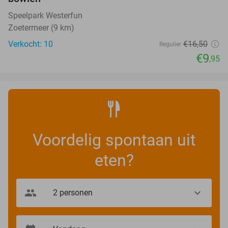
Speelpark Westerfun
Zoetermeer (9 km)
Verkocht: 10
€16
,50
Regulier
€9
,95
Voordelig spontaan uit
eten?