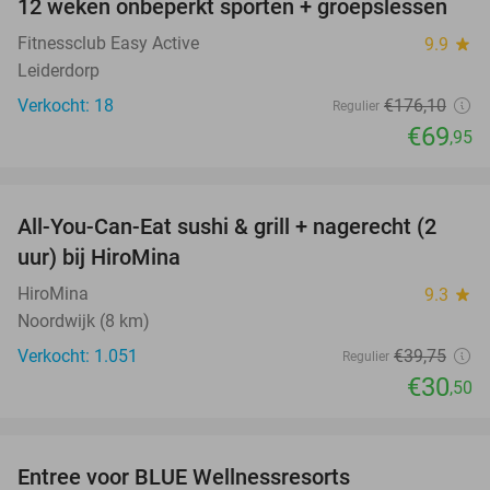
12 weken onbeperkt sporten + groepslessen
60%
Fitnessclub Easy Active
9.9
star
Leiderdorp
Verkocht: 18
€176
,10
Regulier
€69
,95
favorite_border
All-You-Can-Eat sushi & grill + nagerecht (2
23%
uur) bij HiroMina
HiroMina
9.3
star
Noordwijk (8 km)
Verkocht: 1.051
€39
,75
Regulier
€30
,50
favorite_border
Entree voor BLUE Wellnessresorts
48%