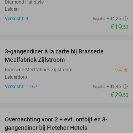
Diamond Hairstyle
Leiden
Verkocht: 9
€34
,25
Regulier
€19
,50
favorite_border
3-gangendiner à la carte bij Brasserie
29%
Meelfabriek Zijlstroom
Brasserie Meelfabriek Zijlstroom
9.4
star
Leiderdorp
Verkocht: 1.167
€41
,45
Regulier
€29
,50
favorite_border
Overnachting voor 2 + evt. ontbijt en 3-
gangendiner bij Fletcher Hotels