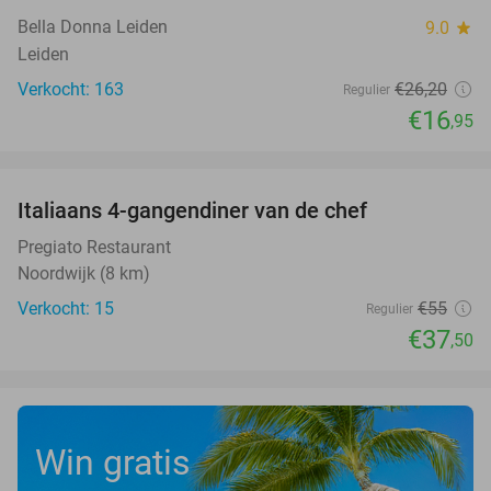
Bella Donna Leiden
9.0
star
Leiden
Verkocht: 163
€26
,20
Regulier
€16
,95
favorite_border
Italiaans 4-gangendiner van de chef
32%
Pregiato Restaurant
Noordwijk (8 km)
Verkocht: 15
€55
Regulier
€37
,50
Win gratis