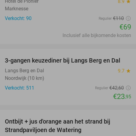
Hotel de Pionier
8.9
star
Marknesse
Verkocht: 90
€110
Regulier
€69
Inclusief alle bijkomende kosten
favorite_border
3-gangen keuzediner bij Langs Berg en Dal
44%
Langs Berg en Dal
9.7
star
Noordwijk (10 km)
Verkocht: 511
€42
,60
Regulier
€23
,95
favorite_border
Ontbijt + jus d'orange aan het strand bij
33%
Strandpaviljoen de Watering