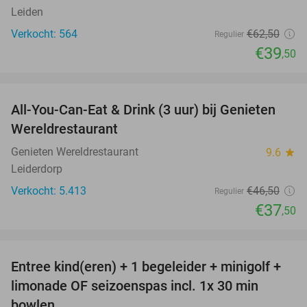
Leiden
Verkocht: 564
€62
,50
Regulier
€39
,50
favorite_border
All-You-Can-Eat & Drink (3 uur) bij Genieten
19%
Wereldrestaurant
Genieten Wereldrestaurant
9.6
star
Leiderdorp
Verkocht: 5.413
€46
,50
Regulier
€37
,50
favorite_border
Entree kind(eren) + 1 begeleider + minigolf +
40%
NEW
limonade OF seizoenspas incl. 1x 30 min
TODAY
bowlen