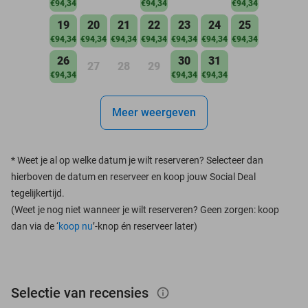
€94,34
€94,34
€94,34
19
20
21
22
23
24
25
€94,34
€94,34
€94,34
€94,34
€94,34
€94,34
€94,34
26
30
31
27
28
29
€94,34
€94,34
€94,34
Meer weergeven
*
Weet je al op welke datum je wilt reserveren? Selecteer dan
hierboven de datum en reserveer en koop jouw Social Deal
tegelijkertijd.
(Weet je nog niet wanneer je wilt reserveren? Geen zorgen: koop
dan via de ‘
koop nu
’-knop én reserveer later)
Selectie van recensies
info_outlined