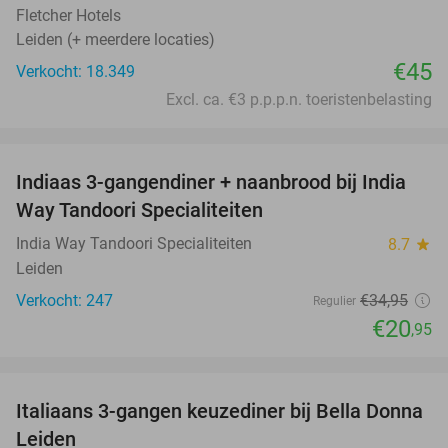
Fletcher Hotels
Leiden (+ meerdere locaties)
€45
Verkocht: 18.349
Excl. ca. €3 p.p.p.n. toeristenbelasting
favorite_border
Indiaas 3-gangendiner + naanbrood bij India
40%
Way Tandoori Specialiteiten
India Way Tandoori Specialiteiten
8.7
star
Leiden
Verkocht: 247
€34
,95
Regulier
€20
,95
favorite_border
Italiaans 3-gangen keuzediner bij Bella Donna
35%
Leiden