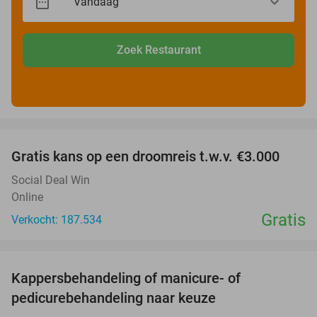
Zoek Restaurant
favorite_border
Gratis kans op een droomreis t.w.v. €3.000
Social Deal Win
Online
Gratis
Verkocht: 187.534
favorite_border
Kappersbehandeling of manicure- of
43%
pedicurebehandeling naar keuze