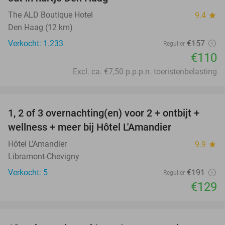
The ALD Boutique Hotel
9.4
star
Den Haag (12 km)
Verkocht: 1.233
€157
Regulier
€110
Excl. ca. €7,50 p.p.p.n. toeristenbelasting
favorite_border
1, 2 of 3 overnachting(en) voor 2 + ontbijt +
32%
NEW
wellness + meer bij Hôtel L'Amandier
TODAY
Hôtel L'Amandier
9.9
star
Libramont-Chevigny
Verkocht: 5
€191
Regulier
€129
favorite_border