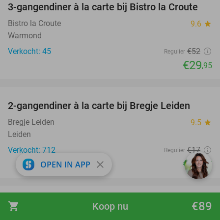
3-gangendiner à la carte bij Bistro la Croute
42%
Bistro la Croute
9.6
star
Warmond
Verkocht: 45
€52
Regulier
€29
,95
favorite_border
2-gangendiner à la carte bij Bregje Leiden
12%
Bregje Leiden
9.5
star
Leiden
Verkocht: 712
€17
Regulier
€14
close
OPEN IN APP
,95
favorite_border
3-gangen keuzelunch of -diner of kindermenu
€89
36%
shopping_cart
Koop nu
bij Hans & Grietje in Noordwijk