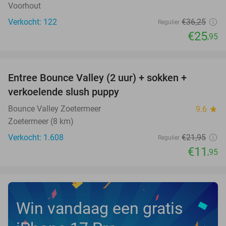
Voorhout
Verkocht: 122
€36
,25
Regulier
€25
,95
favorite_border
Entree Bounce Valley (2 uur) + sokken +
46%
verkoelende slush puppy
Bounce Valley Zoetermeer
9.6
star
Zoetermeer (8 km)
Verkocht: 1.608
€21
,95
Regulier
€11
,95
Win vandaag een gratis