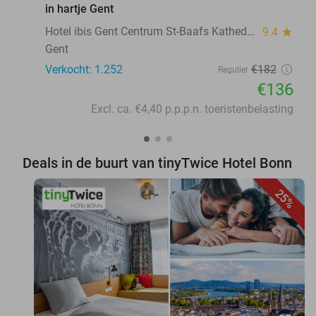
in hartje Gent
Hotel ibis Gent Centrum St-Baafs Kathedraal
9.4
star
Gent
Verkocht: 1.252
€182
Regulier
€136
Excl. ca. €4,40 p.p.p.n. toeristenbelasting
Deals in de buurt van tinyTwice Hotel Bonn
25%