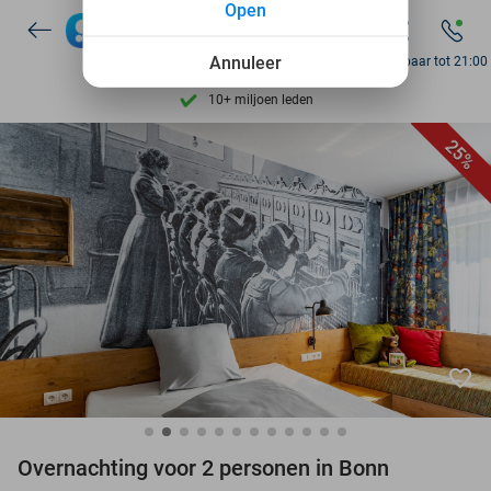
Open
7 dagen per week beschikbaar
10+ miljoen leden
Annuleer
Bereikbaar tot 21:00
9,4
op basis van
206.270 reviews
Ontdek 15.000+ deals
25%
7 dagen per week beschikbaar
10+ miljoen leden
favorite_border
Overnachting voor 2 personen in Bonn