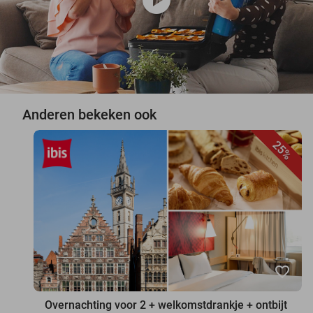
Anderen bekeken ook
25%
favorite_border
Overnachting voor 2 + welkomstdrankje + ontbijt