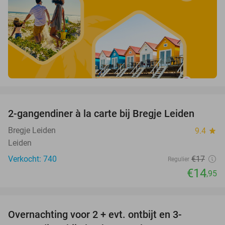
favorite_border
2-gangendiner à la carte bij Bregje Leiden
12%
Bregje Leiden
9.4
star
Leiden
Verkocht: 740
€17
Regulier
€14
,95
favorite_border
Overnachting voor 2 + evt. ontbijt en 3-