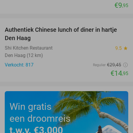
€9
,95
favorite_border
Authentiek Chinese lunch of diner in hartje
49%
Den Haag
Shi Kitchen Restaurant
9.5
star
Den Haag (12 km)
Verkocht: 817
€29
,45
Regulier
€14
,95
Win gratis
een droomreis
t.w.v. €3.000