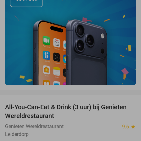
favorite_border
All-You-Can-Eat & Drink (3 uur) bij Genieten
19%
Wereldrestaurant
Genieten Wereldrestaurant
9.6
star
Leiderdorp