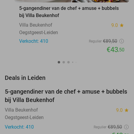
5-gangendiner van de chef + amuse + bubbels
bij Villa Beukenhof
Villa Beukenhof
9.0
star
Oegstgeest-Leiden
Verkocht: 410
€89
,50
Regulier
€43
,50
favorite_border
Deals in Leiden
5-gangendiner van de chef + amuse + bubbels
51%
bij Villa Beukenhof
Villa Beukenhof
9.0
star
Oegstgeest-Leiden
Verkocht: 410
€89
,50
Regulier