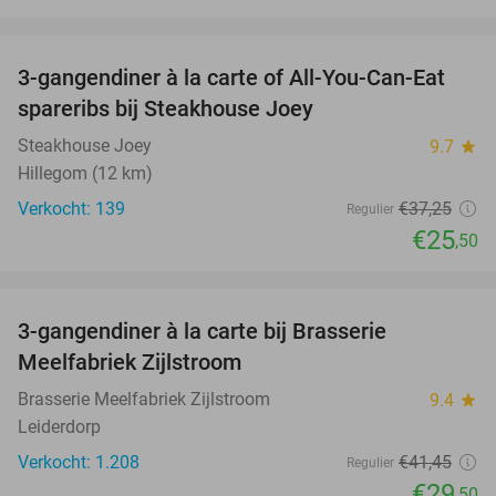
favorite_border
3-gangendiner à la carte of All-You-Can-Eat
32%
spareribs bij Steakhouse Joey
Steakhouse Joey
9.7
star
Hillegom (12 km)
Verkocht: 139
€37
,25
Regulier
€25
,50
favorite_border
3-gangendiner à la carte bij Brasserie
29%
Meelfabriek Zijlstroom
Brasserie Meelfabriek Zijlstroom
9.4
star
Leiderdorp
Verkocht: 1.208
€41
,45
Regulier
€29
,50