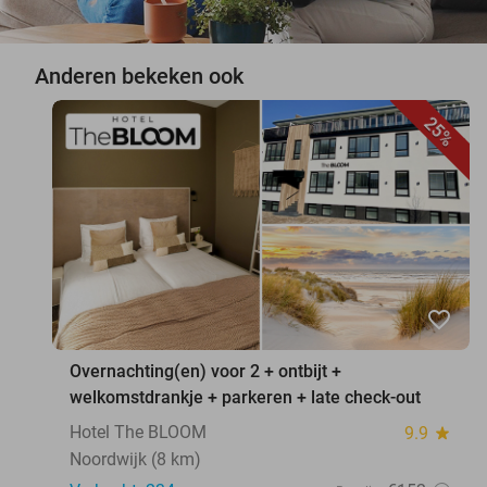
Anderen bekeken ook
25%
favorite_border
Overnachting(en) voor 2 + ontbijt +
welkomstdrankje + parkeren + late check-out
Hotel The BLOOM
9.9
star
Noordwijk (8 km)