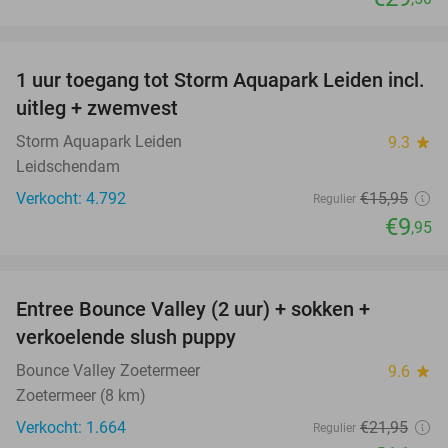
favorite_border
1 uur toegang tot Storm Aquapark Leiden incl.
38%
uitleg + zwemvest
Storm Aquapark Leiden
9.3
star
Leidschendam
Verkocht: 4.792
€15
,95
Regulier
€9
,95
favorite_border
Entree Bounce Valley (2 uur) + sokken +
46%
verkoelende slush puppy
Bounce Valley Zoetermeer
9.6
star
Zoetermeer (8 km)
Verkocht: 1.664
€21
,95
Regulier