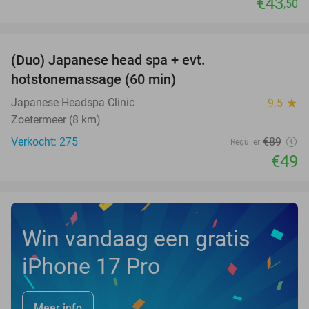
€43
,50
favorite_border
(Duo) Japanese head spa + evt.
45%
hotstonemassage (60 min)
Japanese Headspa Clinic
9.5
star
Zoetermeer (8 km)
Verkocht: 275
€89
Regulier
€49
Win vandaag een gratis
iPhone 17 Pro
Meer info