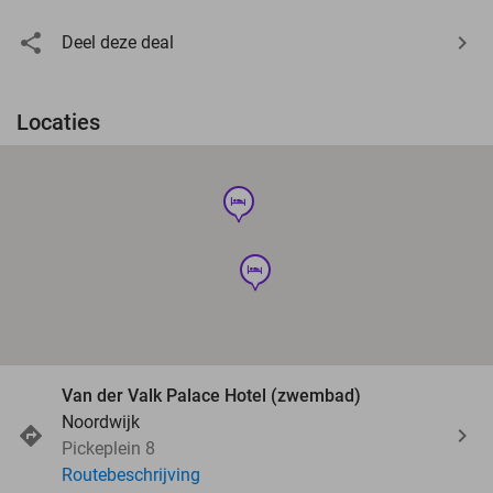
Deel deze deal
Locaties
hotel
hotel
Van der Valk Palace Hotel (zwembad)
Noordwijk
Pickeplein 8
Routebeschrijving