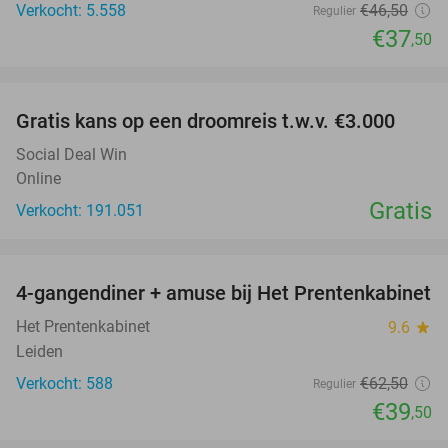
Verkocht: 5.558
€46
,50
Regulier
€37
,50
favorite_border
Gratis kans op een droomreis t.w.v. €3.000
Social Deal Win
Online
Gratis
Verkocht: 191.051
favorite_border
4-gangendiner + amuse bij Het Prentenkabinet
37%
Het Prentenkabinet
9.6
star
Leiden
Verkocht: 588
€62
,50
Regulier
€39
,50