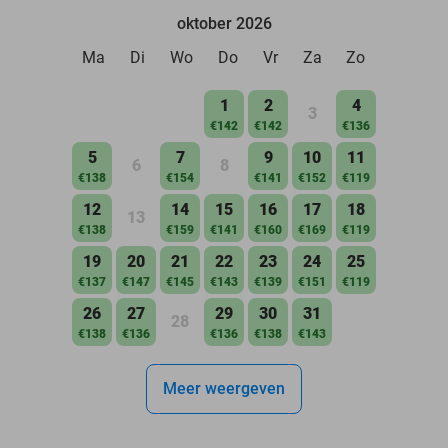
oktober 2026
Ma
Di
Wo
Do
Vr
Za
Zo
1
2
4
3
€142
€142
€136
5
7
9
10
11
6
8
€138
€154
€141
€152
€119
12
14
15
16
17
18
13
€138
€159
€141
€160
€169
€119
19
20
21
22
23
24
25
€137
€147
€145
€143
€139
€151
€119
26
27
29
30
31
28
€138
€136
€136
€138
€143
Meer weergeven