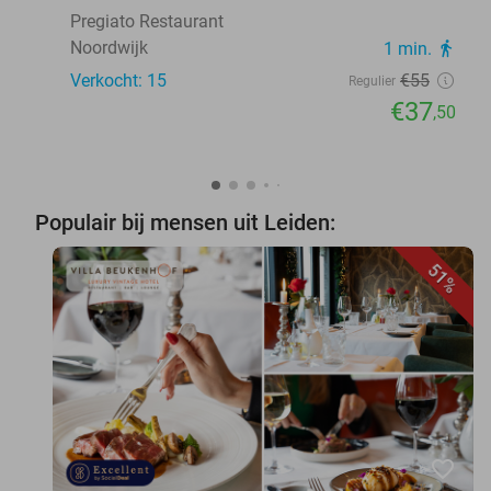
Pregiato Restaurant
Noordwijk
1 min.
directions_walk
Verkocht: 15
€55
Regulier
€37
,50
Populair bij mensen uit Leiden:
51%
favorite_border