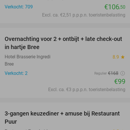
€106
Verkocht: 709
,50
Excl. ca. €2,51 p.p.p.n. toeristenbelasting
favorite_border
Overnachting voor 2 + ontbijt + late check-out
41%
NEW
in hartje Bree
TODAY
Hotel Brasserie Ingredi
8.9
star
Bree
Verkocht: 2
€168
Regulier
€99
Excl. ca. €3 p.p.p.n. toeristenbelasting
favorite_border
3-gangen keuzediner + amuse bij Restaurant
43%
Puur