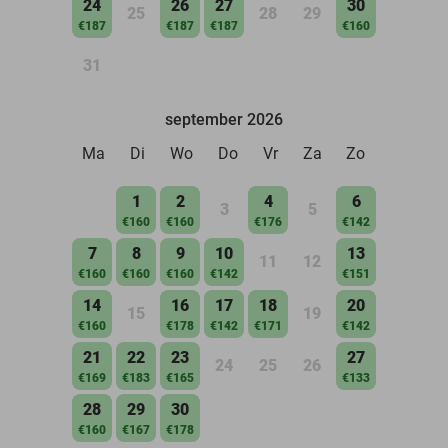
24
26
27
30
25
28
29
€187
€187
€187
€160
31
september 2026
Ma
Di
Wo
Do
Vr
Za
Zo
1
2
4
6
3
5
€160
€160
€176
€142
7
8
9
10
13
11
12
€160
€160
€160
€142
€151
14
16
17
18
20
15
19
€160
€178
€142
€171
€142
21
22
23
27
24
25
26
€169
€183
€165
€133
28
29
30
€160
€167
€178