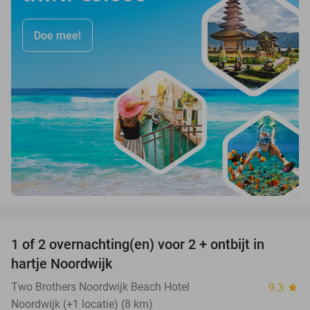
Doe mee!
favorite_border
1 of 2 overnachting(en) voor 2 + ontbijt in
hartje Noordwijk
Two Brothers Noordwijk Beach Hotel
9.3
star
Noordwijk (+1 locatie) (8 km)