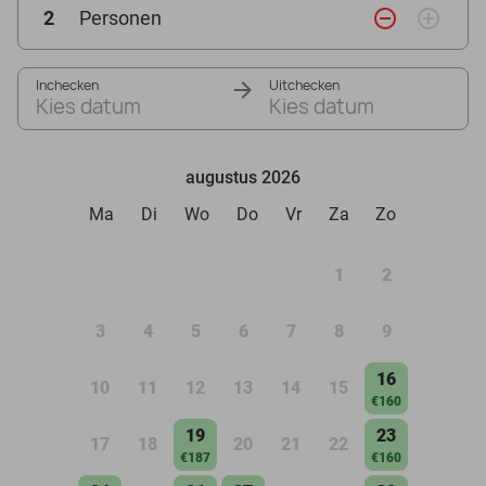
remove_circle_outline
add_circle_outline
2
Personen
Inchecken
Uitchecken
Kies datum
Kies datum
augustus 2026
Ma
Di
Wo
Do
Vr
Za
Zo
1
2
3
4
5
6
7
8
9
16
10
11
12
13
14
15
€160
19
23
17
18
20
21
22
€187
€160