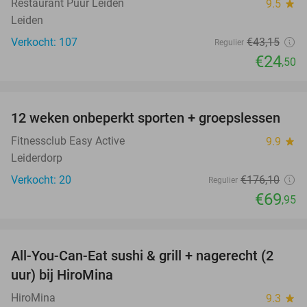
Restaurant Puur Leiden
9.5
star
Leiden
Verkocht: 107
€43
,15
Regulier
€24
,50
favorite_border
12 weken onbeperkt sporten + groepslessen
60%
Fitnessclub Easy Active
9.9
star
Leiderdorp
Verkocht: 20
€176
,10
Regulier
€69
,95
favorite_border
All-You-Can-Eat sushi & grill + nagerecht (2
23%
uur) bij HiroMina
HiroMina
9.3
star