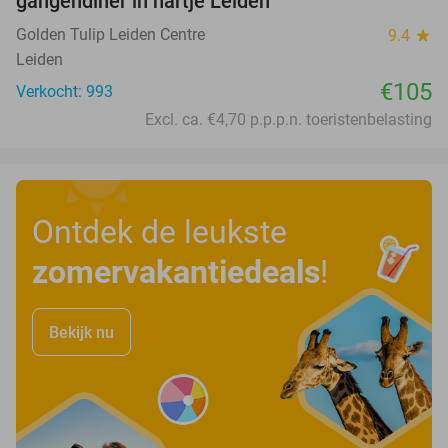
gangendiner in hartje Leiden
Golden Tulip Leiden Centre
9.4
star
Leiden
€105
Verkocht: 993
Excl. ca. €4,70 p.p.p.n. toeristenbelasting
Ontdek de leukste
zomervakantiedeals
!
Bekijk nu