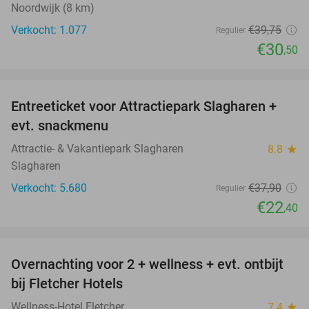
Noordwijk (8 km)
Verkocht: 1.077
€39
,75
Regulier
€30
,50
favorite_border
Entreeticket voor Attractiepark Slagharen +
41%
evt. snackmenu
Attractie- & Vakantiepark Slagharen
8.8
star
Slagharen
Verkocht: 5.680
€37
,90
Regulier
€22
,40
favorite_border
Overnachting voor 2 + wellness + evt. ontbijt
55%
bij Fletcher Hotels
Wellness-Hotel Fletcher
7.4
star