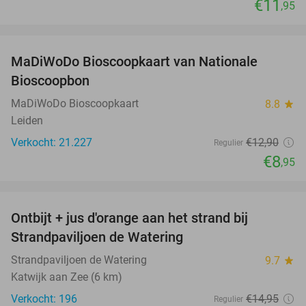
€11
,95
favorite_border
MaDiWoDo Bioscoopkaart van Nationale
31%
Bioscoopbon
MaDiWoDo Bioscoopkaart
8.8
star
Leiden
Verkocht: 21.227
€12
,90
Regulier
€8
,95
favorite_border
Ontbijt + jus d'orange aan het strand bij
33%
Strandpaviljoen de Watering
Strandpaviljoen de Watering
9.7
star
Katwijk aan Zee (6 km)
Verkocht: 196
€14
,95
Regulier