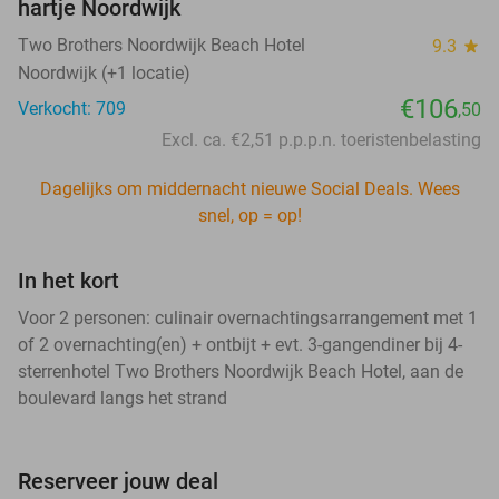
hartje Noordwijk
Two Brothers Noordwijk Beach Hotel
9.3
star
Noordwijk (+1 locatie)
€106
Verkocht: 709
,50
Excl. ca. €2,51 p.p.p.n. toeristenbelasting
Dagelijks om middernacht nieuwe Social Deals. Wees
snel, op = op!
In het kort
Voor 2 personen: culinair overnachtingsarrangement met 1
of 2 overnachting(en) + ontbijt + evt. 3-gangendiner bij 4-
sterrenhotel Two Brothers Noordwijk Beach Hotel, aan de
boulevard langs het strand
Reserveer jouw deal