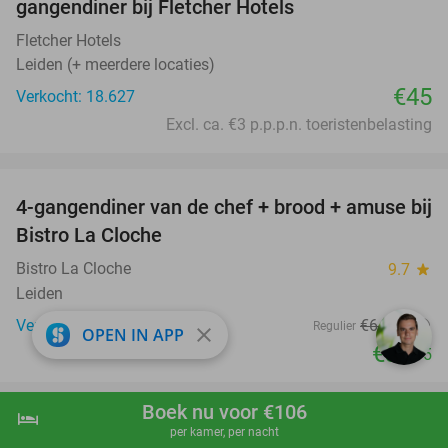
gangendiner bij Fletcher Hotels
Fletcher Hotels
Leiden (+ meerdere locaties)
€45
Verkocht: 18.627
Excl. ca. €3 p.p.p.n. toeristenbelasting
favorite_border
4-gangendiner van de chef + brood + amuse bij
44%
Bistro La Cloche
Bistro La Cloche
9.7
star
Leiden
Verkocht: 102
€64
,50
Regulier
close
OPEN IN APP
€35
,95
favorite_border
Boek nu voor €106
hotel
shopping_cart
Boek nu
navigate_next
Onbeperkt spareribs + groenten +
per kamer, per nacht
26%