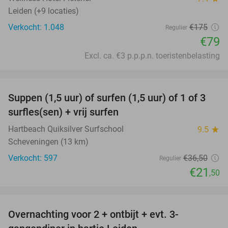
Leiden (+9 locaties)
Verkocht: 1.048
€175
Regulier
€79
Excl. ca. €3 p.p.p.n. toeristenbelasting
favorite_border
Suppen (1,5 uur) of surfen (1,5 uur) of 1 of 3
41%
surfles(sen) + vrij surfen
Hartbeach Quiksilver Surfschool
9.5
star
Scheveningen (13 km)
Verkocht: 597
€36
,50
Regulier
€21
,50
favorite_border
Overnachting voor 2 + ontbijt + evt. 3-