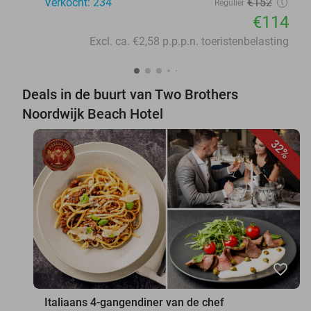
Verkocht: 234
€152
Regulier
€114
Excl. ca. €2,58 p.p.p.n. toeristenbelasting
Deals in de buurt van Two Brothers
Noordwijk Beach Hotel
32%
favorite_border
Italiaans 4-gangendiner van de chef