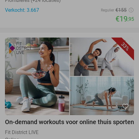
Plombières (+24 locaties)
Verkocht: 3.667
€155
Regulier
€19
,95
33%
favorite_border
On-demand workouts voor online thuis sporten
Fit District LIVE