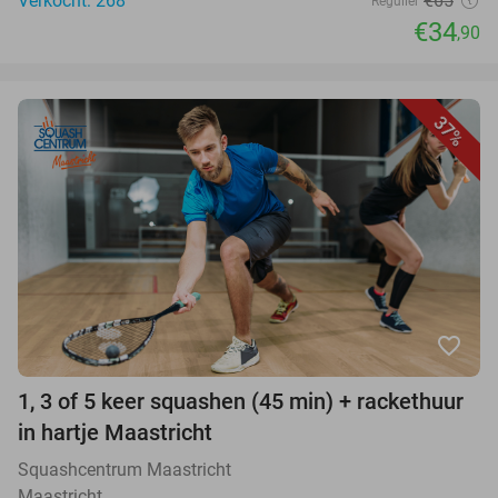
Verkocht: 268
€65
Regulier
€34
,90
37%
favorite_border
1, 3 of 5 keer squashen (45 min) + rackethuur
in hartje Maastricht
Squashcentrum Maastricht
Maastricht