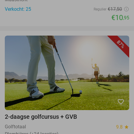
Verkocht: 25
€17,50
Regulier
€10
,95
87%
favorite_border
2-daagse golfcursus + GVB
Golftotaal
9.8
star