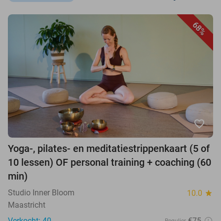
68%
favorite_border
Yoga-, pilates- en meditatiestrippenkaart (5 of
10 lessen) OF personal training + coaching (60
min)
Studio Inner Bloom
10.0
star
Maastricht
Verkocht: 40
€75
Regulier