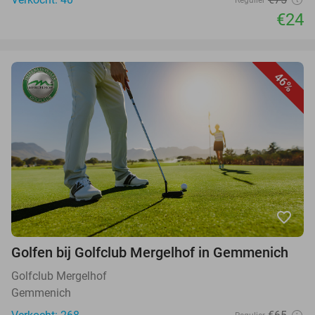
€24
46%
favorite_border
Golfen bij Golfclub Mergelhof in Gemmenich
Golfclub Mergelhof
Gemmenich