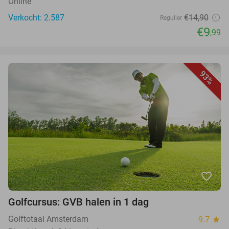
Online
Verkocht: 2.587
€14,90
Regulier
€9
,99
93%
favorite_border
Golfcursus: GVB halen in 1 dag
Golftotaal Amsterdam
9.7
star