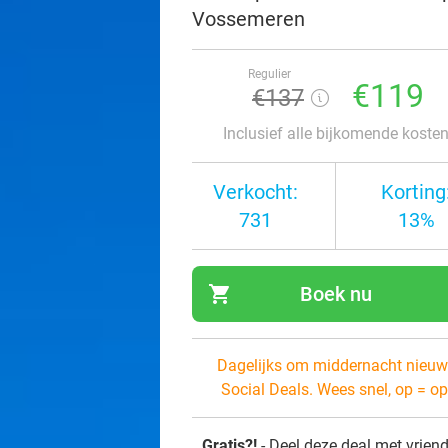
Vossemeren
Regulier
€119
€137
Inclusief alle bijkomende koste
Verkocht:
Korting
731
13%
shopping_cart
Boek nu
navi
Dagelijks om middernacht nieuw
Social Deals. Wees snel, op = op
Gratis?!
- Deel deze deal met vrien