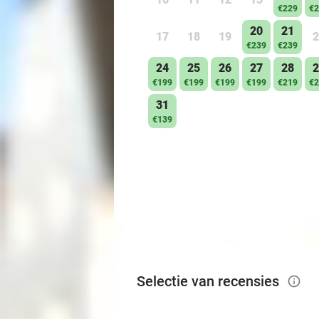
€229
€2
20
21
17
18
19
2
€239
€239
24
25
26
27
28
2
€199
€199
€199
€199
€219
€2
31
€139
Selectie van recensies
info_outlined