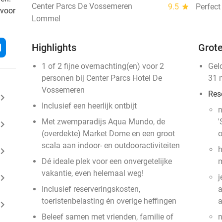
Center Parcs De Vossemeren
9.5
star
Perfect
 voor
Lommel
l
Highlights
Grote
1 of 2 fijne overnachting(en) voor 2
Gel
personen bij Center Parcs Hotel De
31 
Vossemeren
Res
ard_arrow_right
Inclusief een heerlijk ontbijt
n
Met zwemparadijs Aqua Mundo, de
'
ard_arrow_right
(overdekte) Market Dome en een groot
o
scala aan indoor- en outdooractiviteiten
h
ard_arrow_right
Dé ideale plek voor een onvergetelijke
m
vakantie, even helemaal weg!
ard_arrow_right
j
Inclusief reserveringskosten,
a
toeristenbelasting én overige heffingen
ard_arrow_right
Beleef samen met vrienden, familie of
n