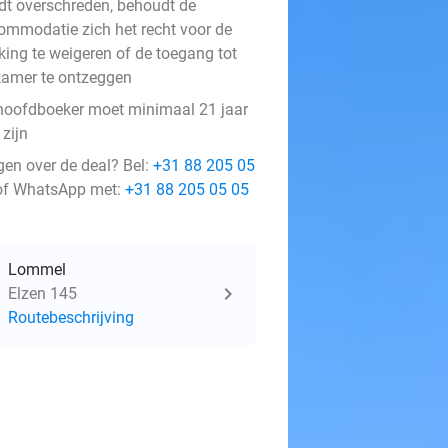
dt overschreden, behoudt de
ommodatie zich het recht voor de
king te weigeren of de toegang tot
kamer te ontzeggen
hoofdboeker moet minimaal 21 jaar
zijn
gen over de deal? Bel:
+31 88 205 05
f WhatsApp met:
+31 88 205 05 05
Lommel
Elzen 145
Routebeschrijving