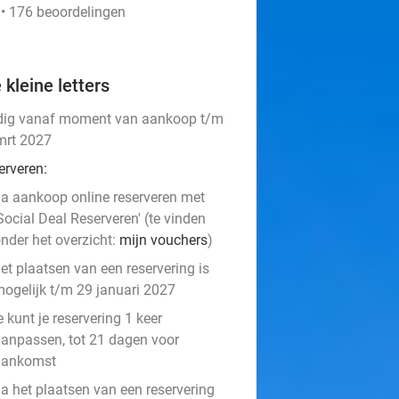
 • 176 beoordelingen
 kleine letters
dig vanaf moment van aankoop t/m
mrt 2027
erveren:
a aankoop online reserveren met
Social Deal Reserveren' (te vinden
nder het overzicht:
mijn vouchers
)
et plaatsen van een reservering is
ogelijk t/m 29 januari 2027
e kunt je reservering 1 keer
anpassen, tot 21 dagen voor
aankomst
a het plaatsen van een reservering