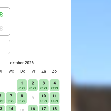
acht je bijvoorbeeld van waterskiën,
na stoom af in de wellness voor
rcle_outline
rcle_outline
oktober 2026
et
Di
Wo
Do
Vr
Za
Zo
1
2
3
4
€129
€179
€179
€129
6
7
8
10
11
9
29
€129
€129
€199
€169
3
14
16
17
18
15