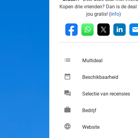
Kopen drie vrienden? Dan is de deal
jou gratis! (
info
)
whatsapp
linkedin
fb
mai
list
keybo
Multideal
date_range
keybo
Beschikbaarheid
chat
keybo
Selectie van recensies
work
keybo
Bedrijf
language
keybo
Website