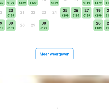
39
€199
€129
€129
€129
€119
€179
€1
23
25
26
27
19
2
2
21
22
23
24
€199
€199
€199
€129
€199
€1
9
30
30
26
2
28
29
19
€139
€129
€189
€1
Meer weergeven