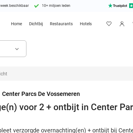
 week beschikbaar
10+ miljoen leden
Home
Dichtbij
Restaurants
Hotels
keyboard_arrow_down
>
Center Parcs De Vossemeren
e(n) voor 2 + ontbijt in Center Pa
leet verzorgde overnachting(en) + ontbijt bij Cent