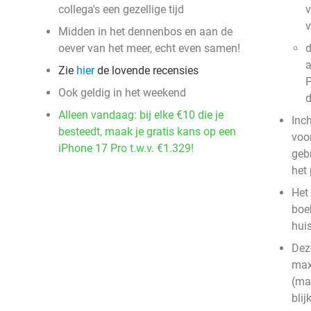
collega's een gezellige tijd
v
Midden in het dennenbos en aan de
oever van het meer, echt even samen!
d
a
Zie
hier
de lovende recensies
P
Ook geldig in het weekend
Alleen vandaag: bij elke €10 die je
Inc
besteedt, maak je gratis kans op een
voor
iPhone 17 Pro t.w.v. €1.329!
geb
het
Het 
boe
hui
Dez
max
(ma
bli