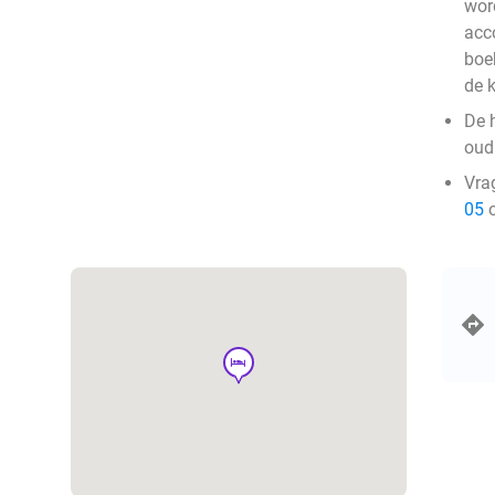
wor
acc
boe
de 
De 
oud 
Vra
05
o
hotel