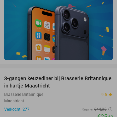
favorite_border
3-gangen keuzediner bij Brasserie Britannique
43%
in hartje Maastricht
Brasserie Britannique
9.5
star
Maastricht
Verkocht: 277
€44
,95
Regulier
€25
,50