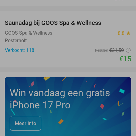
favorite_border
Saunadag bij GOOS Spa & Wellness
52%
NEW
TODAY
GOOS Spa & Wellness
8.8
star
Posterholt
Verkocht: 118
€31
,50
Regulier
€15
Win vandaag een gratis
iPhone 17 Pro
Meer info