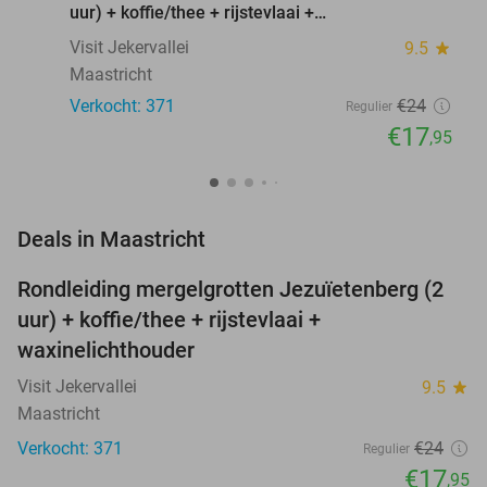
uur) + koffie/thee + rijstevlaai +
waxinelichthouder
Visit Jekervallei
9.5
star
Maastricht
Verkocht: 371
€24
Regulier
€17
,95
favorite_border
Deals in Maastricht
Rondleiding mergelgrotten Jezuïetenberg (2
25%
uur) + koffie/thee + rijstevlaai +
waxinelichthouder
Visit Jekervallei
9.5
star
Maastricht
Verkocht: 371
€24
Regulier
€17
,95