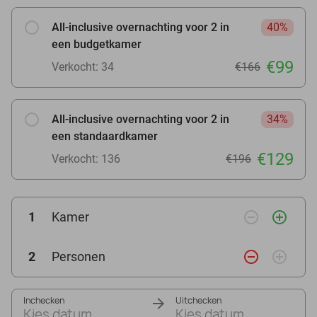
All-inclusive overnachting voor 2 in
40%
een budgetkamer
€99
Verkocht: 34
€166
All-inclusive overnachting voor 2 in
34%
een standaardkamer
€129
Verkocht: 136
€196
remove_circle_outline
add_circle_outline
1
Kamer
remove_circle_outline
add_circle_outline
2
Personen
Inchecken
Uitchecken
Kies datum
Kies datum