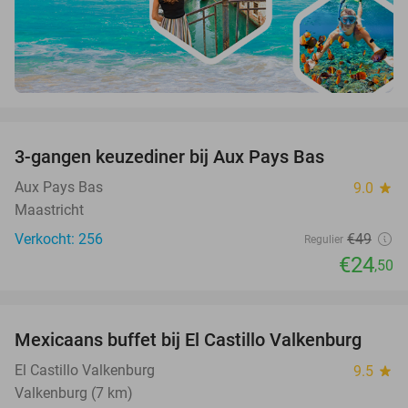
favorite_border
3-gangen keuzediner bij Aux Pays Bas
50%
Aux Pays Bas
9.0
star
Maastricht
Verkocht: 256
€49
Regulier
€24
,50
favorite_border
Mexicaans buffet bij El Castillo Valkenburg
24%
El Castillo Valkenburg
9.5
star
Valkenburg (7 km)