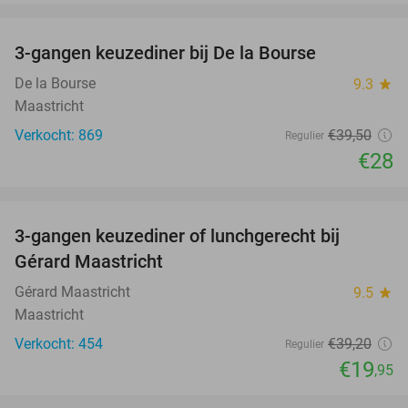
favorite_border
3-gangen keuzediner bij De la Bourse
29%
De la Bourse
9.3
star
Maastricht
Verkocht: 869
€39
,50
Regulier
€28
favorite_border
3-gangen keuzediner of lunchgerecht bij
49%
Gérard Maastricht
Gérard Maastricht
9.5
star
Maastricht
Verkocht: 454
€39
,20
Regulier
€19
,95
favorite_border