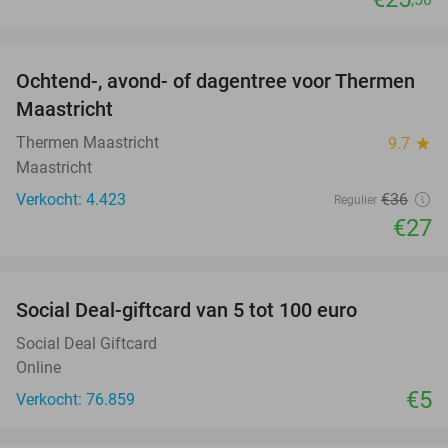
favorite_border
Ochtend-, avond- of dagentree voor Thermen
25%
Maastricht
Thermen Maastricht
9.7
star
Maastricht
Verkocht: 4.423
€36
Regulier
€27
favorite_border
Social Deal-giftcard van 5 tot 100 euro
Social Deal Giftcard
Online
€5
Verkocht: 76.859