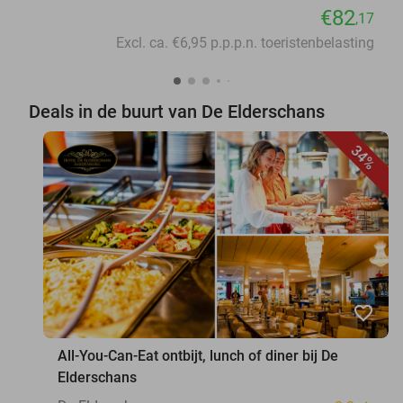
€82
,17
Excl. ca. €6,95 p.p.p.n. toeristenbelasting
Deals in de buurt van De Elderschans
34%
favorite_border
All-You-Can-Eat ontbijt, lunch of diner bij De
Elderschans