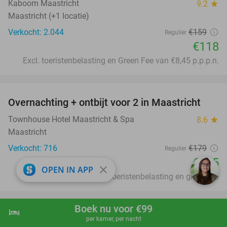
Kaboom Maastricht
9.2
star
Maastricht (+1 locatie)
Verkocht: 2.044
€159
Regulier
€118
Excl. toeristenbelasting en Green Fee van €8,45 p.p.p.n.
favorite_border
Overnachting + ontbijt voor 2 in Maastricht
19%
Townhouse Hotel Maastricht & Spa
8.6
star
Maastricht
Verkocht: 716
€179
Regulier
€145
close
OPEN IN APP
Excl. ca. €8,45 p.p.p.n. toeristenbelasting en green fee
favorite_border
Boek nu voor €99
hotel
shopping_cart
Boek nu
navigate_next
3-gangen keuzediner bij Grand Café Nieuw
41%
per kamer, per nacht