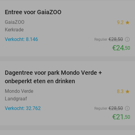
Entree voor GaiaZOO
14%
GaiaZOO
9.2
star
Kerkrade
Verkocht: 8.146
€28
,50
Regulier
€24
,50
favorite_border
Dagentree voor park Mondo Verde +
25%
onbeperkt eten en drinken
Mondo Verde
8.3
star
Landgraaf
Verkocht: 32.762
€28
,50
Regulier
€21
,50
favorite_border