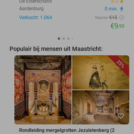
De Elderschans
8.3
star
Aardenburg
0 min.
directions_walk
Verkocht: 1.064
€15
Regulier
€9
,90
Populair bij mensen uit Maastricht:
25%
favorite_border
Rondleiding mergelgrotten Jezuïetenberg (2