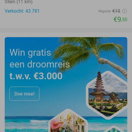
Stein (11 km)
Verkocht: 43.781
€15
Regulier
€9
,50
Win gratis
een droomreis
t.w.v. €3.000
Doe mee!