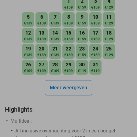
1
2
3
4
€139
€159
€159
€129
5
6
7
8
9
10
11
€139
€139
€139
€139
€159
€159
€129
12
13
14
15
16
17
18
€139
€139
€139
€139
€159
€159
€129
19
20
21
22
23
24
25
€139
€139
€139
€139
€159
€159
€129
26
27
28
29
30
31
€109
€109
€109
€109
€119
€119
Meer weergeven
Highlights
Multideal:
All-inclusive overnachting voor 2 in een budget