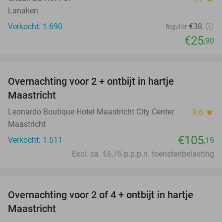
Lanaken
Verkocht: 1.690
€38
Regulier
€25
,90
favorite_border
Overnachting voor 2 + ontbijt in hartje
Maastricht
Leonardo Boutique Hotel Maastricht City Center
9.6
star
Maastricht
€105
Verkocht: 1.511
,19
Excl. ca. €6,75 p.p.p.n. toeristenbelasting
favorite_border
Overnachting voor 2 of 4 + ontbijt in hartje
26%
Maastricht