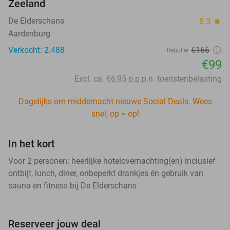
Zeeland
De Elderschans
8.3
star
Aardenburg
Verkocht: 2.488
€166
Regulier
€99
Excl. ca. €6,95 p.p.p.n. toeristenbelasting
Dagelijks om middernacht nieuwe Social Deals. Wees
snel, op = op!
In het kort
Voor 2 personen: heerlijke hotelovernachting(en) inclusief
ontbijt, lunch, diner, onbeperkt drankjes én gebruik van
sauna en fitness bij De Elderschans
Reserveer jouw deal