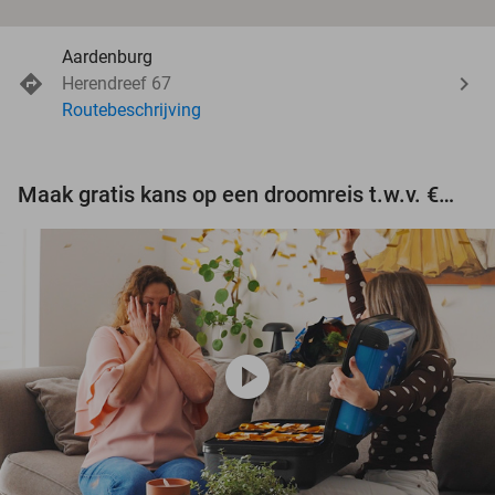
Aardenburg
Herendreef 67
Routebeschrijving
Maak gratis kans op een droomreis t.w.v. €3.000!
play_circle