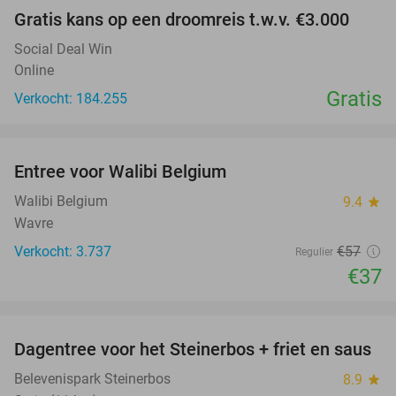
Gratis kans op een droomreis t.w.v. €3.000
Social Deal Win
Online
Gratis
Verkocht: 184.255
favorite_border
Entree voor Walibi Belgium
35%
Walibi Belgium
9.4
star
Wavre
Verkocht: 3.737
€57
Regulier
€37
favorite_border
Dagentree voor het Steinerbos + friet en saus
37%
Belevenispark Steinerbos
8.9
star