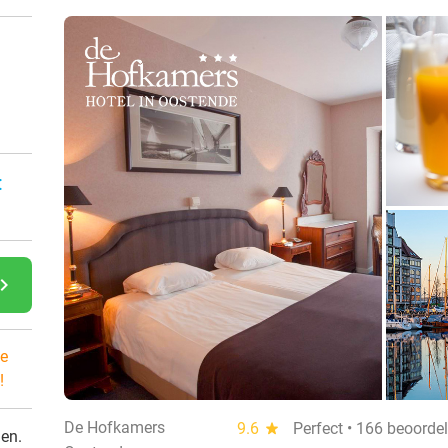
:
gate_next
e
!
De Hofkamers
9.6
star
Perfect • 166 beoorde
den.