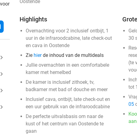
Oostende
 voor
Highlights
Grote
l
Overnachting voor 2 inclusief ontbijt, 1
Gel
uur in de infraroodcabine, late check-out
30 
en cava in Oostende
Res
Zie
hier
de inhoud van de multideals
rese
ard_arrow_right
(te 
Jullie overnachten in een comfortabele
vou
kamer met hemelbed
ard_arrow_right
Inc
De kamer is inclusief zithoek, tv,
tot 
badkamer met bad of douche en meer
ard_arrow_right
Vra
Inclusief cava, ontbijt, late check-out en
05
o
ard_arrow_right
een uur gebruik van de infraroodcabine
Koo
De perfecte uitvalsbasis om naar de
aan
kust of het centrum van Oostende te
gaan