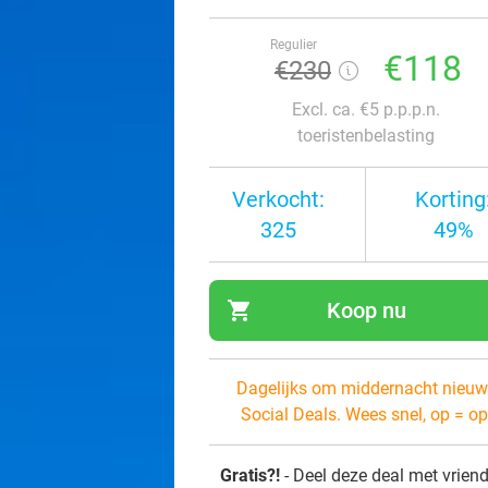
Regulier
€118
€230
Excl. ca. €5 p.p.p.n.
toeristenbelasting
Verkocht:
Korting
325
49%
shopping_cart
Koop nu
navi
Dagelijks om middernacht nieuw
Social Deals. Wees snel, op = op
Gratis?!
- Deel deze deal met vrien