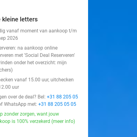
 kleine letters
dig vanaf moment van aankoop t/m
sep 2026
erveren:
na aankoop online
rveren met 'Social Deal Reserveren'
vinden onder het overzicht:
mijn
chers
)
hecken vanaf 15.00 uur, uitchecken
12.00 uur
gen over de deal? Bel:
+31 88 205 05
f WhatsApp met:
+31 88 205 05 05
p zonder zorgen, want jouw
koop is 100% verzekerd (meer info)