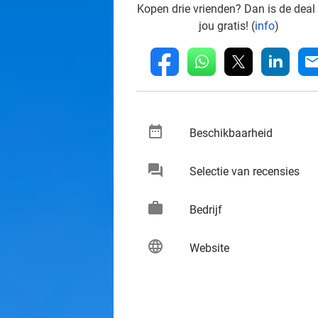
Kopen drie vrienden? Dan is de deal
jou gratis! (
info
)
whatsapp
linkedin
fb
mai
date_range
keybo
Beschikbaarheid
chat
keybo
Selectie van recensies
work
keybo
Bedrijf
language
keybo
Website