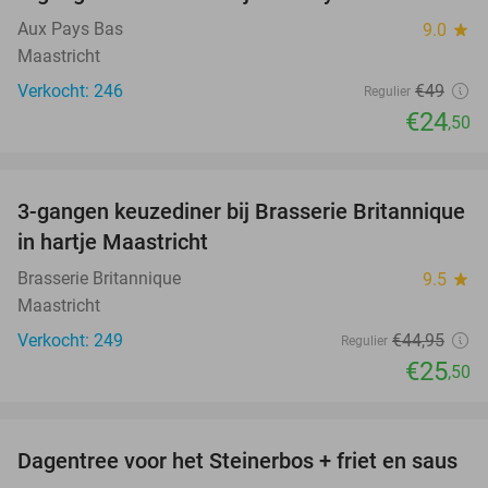
50%
Aux Pays Bas
9.0
star
Maastricht
Verkocht: 246
€49
Regulier
€24
,50
favorite_border
3-gangen keuzediner bij Brasserie Britannique
43%
in hartje Maastricht
Brasserie Britannique
9.5
star
Maastricht
Verkocht: 249
€44
,95
Regulier
€25
,50
favorite_border
Dagentree voor het Steinerbos + friet en saus
37%