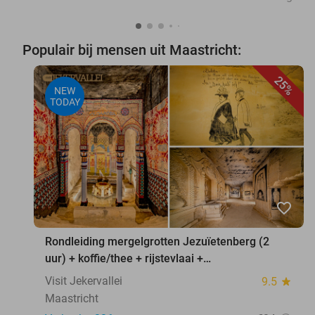
Populair bij mensen uit Maastricht:
25%
NEW
TODAY
favorite_border
Rondleiding mergelgrotten Jezuïetenberg (2
uur) + koffie/thee + rijstevlaai +
waxinelichthouder
Visit Jekervallei
9.5
star
Maastricht