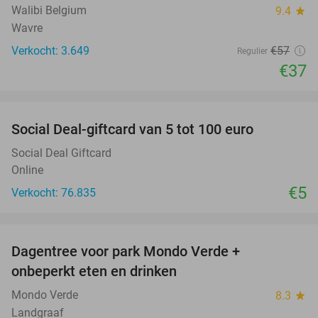
Walibi Belgium
9.4
star
Wavre
Verkocht: 3.649
€57
Regulier
€37
favorite_border
Social Deal-giftcard van 5 tot 100 euro
Social Deal Giftcard
Online
€5
Verkocht: 76.835
favorite_border
Dagentree voor park Mondo Verde +
25%
onbeperkt eten en drinken
Mondo Verde
8.3
star
Landgraaf