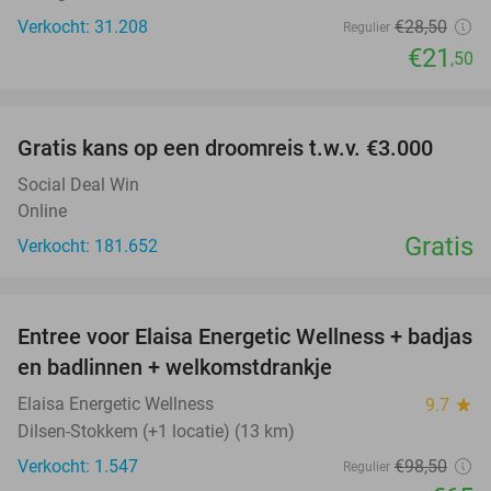
Verkocht: 31.208
€28
,50
Regulier
€21
,50
favorite_border
Gratis kans op een droomreis t.w.v. €3.000
Social Deal Win
Online
Gratis
Verkocht: 181.652
favorite_border
Entree voor Elaisa Energetic Wellness + badjas
34%
en badlinnen + welkomstdrankje
Elaisa Energetic Wellness
9.7
star
Dilsen-Stokkem (+1 locatie) (13 km)
Verkocht: 1.547
€98
,50
Regulier