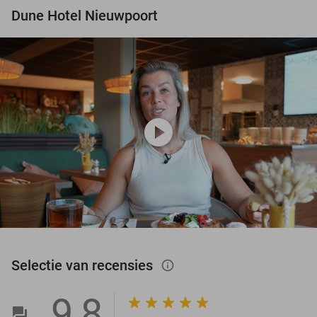
Dune Hotel Nieuwpoort
play_circle
Selectie van recensies
info_outlined
9,8