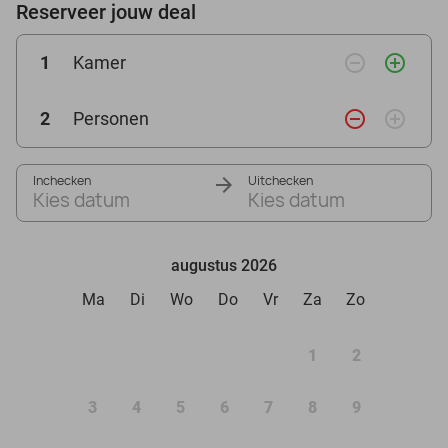
Reserveer jouw deal
remove_circle_outline
add_circle_outline
1
Kamer
remove_circle_outline
add_circle_outline
2
Personen
Inchecken
Uitchecken
Kies datum
Kies datum
augustus 2026
Ma
Di
Wo
Do
Vr
Za
Zo
1
2
3
4
5
6
7
8
9