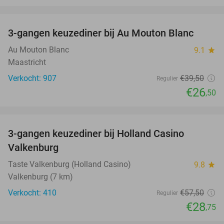
favorite_border
3-gangen keuzediner bij Au Mouton Blanc
33%
Au Mouton Blanc
9.1
star
Maastricht
Verkocht: 907
€39
,50
Regulier
€26
,50
favorite_border
3-gangen keuzediner bij Holland Casino
50%
Valkenburg
Taste Valkenburg (Holland Casino)
9.8
star
Valkenburg (7 km)
Verkocht: 410
€57
,50
Regulier
€28
,75
favorite_border