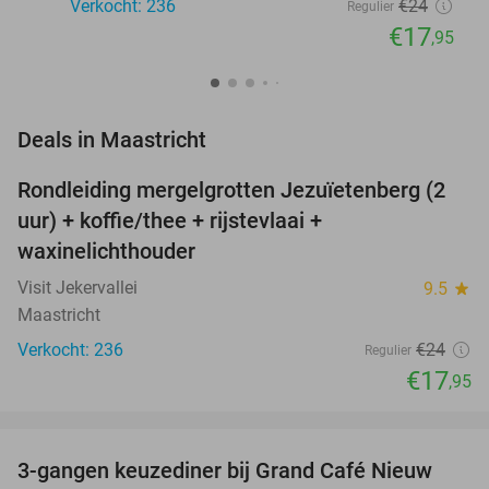
Verkocht: 236
€24
Regulier
€17
,95
favorite_border
Deals in Maastricht
Rondleiding mergelgrotten Jezuïetenberg (2
25%
NEW
uur) + koffie/thee + rijstevlaai +
TODAY
waxinelichthouder
Visit Jekervallei
9.5
star
Maastricht
Verkocht: 236
€24
Regulier
€17
,95
favorite_border
3-gangen keuzediner bij Grand Café Nieuw
41%