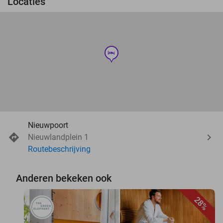
Locaties
hotel
Nieuwpoort
Nieuwlandplein 1
Routebeschrijving
Anderen bekeken ook
28%