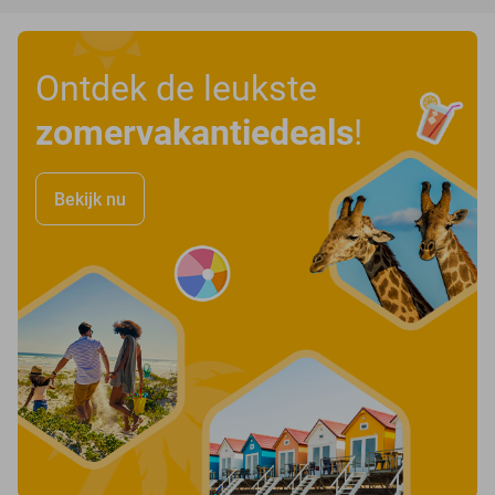
Ontdek de leukste
zomervakantiedeals
!
Bekijk nu