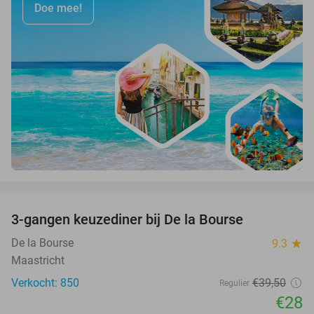
Doe mee!
favorite_border
3-gangen keuzediner bij De la Bourse
29%
De la Bourse
9.3
star
Maastricht
Verkocht: 850
€39
,50
Regulier
€28