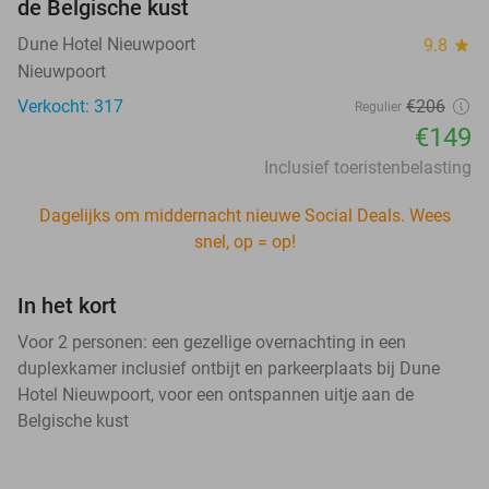
de Belgische kust
Dune Hotel Nieuwpoort
9.8
star
Nieuwpoort
Verkocht: 317
€206
Regulier
€149
Inclusief toeristenbelasting
Dagelijks om middernacht nieuwe Social Deals. Wees
snel, op = op!
In het kort
Voor 2 personen: een gezellige overnachting in een
duplexkamer inclusief ontbijt en parkeerplaats bij Dune
Hotel Nieuwpoort, voor een ontspannen uitje aan de
Belgische kust