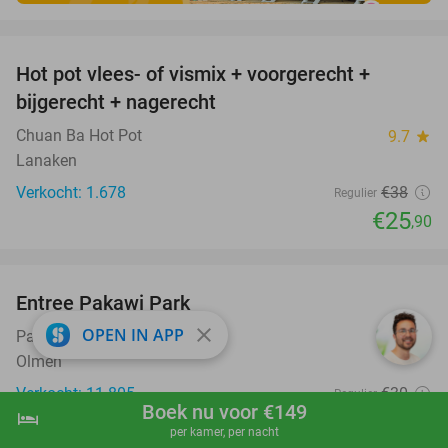
favorite_border
Hot pot vlees- of vismix + voorgerecht +
32%
bijgerecht + nagerecht
Chuan Ba Hot Pot
9.7
star
Lanaken
Verkocht: 1.678
€38
Regulier
€25
,90
favorite_border
Entree Pakawi Park
28%
close
OPEN IN APP
Pakawi Park
8.9
star
Olmen
Verkocht: 11.805
€30
Regulier
Boek nu voor €149
hotel
€21
shopping_cart
Boek nu
navigate_next
,50
per kamer, per nacht