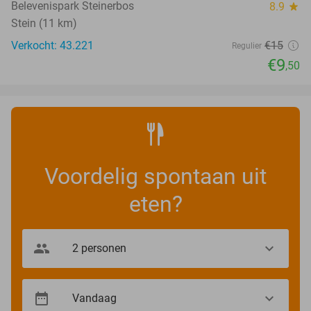
Belevenispark Steinerbos
8.9
star
Stein (11 km)
Verkocht: 43.221
€15
Regulier
€9
,50
Voordelig spontaan uit
eten?