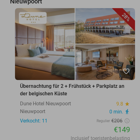
Nieuwpoort
28%
favorite_border
Übernachtung für 2 + Frühstück + Parkplatz an
der belgischen Küste
Dune Hotel Nieuwpoort
9.8
star
Nieuwpoort
0 min.
directions_walk
Verkocht: 11
€206
Regulier
€149
Inclusief toeristenbelasting