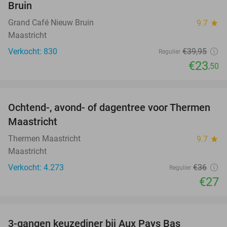
Bruin
Grand Café Nieuw Bruin
9.7
star
Maastricht
Verkocht: 830
€39
,95
Regulier
€23
,50
favorite_border
Ochtend-, avond- of dagentree voor Thermen
25%
Maastricht
Thermen Maastricht
9.7
star
Maastricht
Verkocht: 4.273
€36
Regulier
€27
favorite_border
3-gangen keuzediner bij Aux Pays Bas