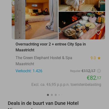
favorite_border
Overnachting voor 2 + entree City Spa in
Maastricht
The Green Elephant Hostel & Spa
9.0
star
Maastricht
Verkocht: 1.426
€112
,17
Regulier
€82
,17
Excl. ca. €6,95 p.p.p.n. toeristenbelasting
Deals in de buurt van Dune Hotel