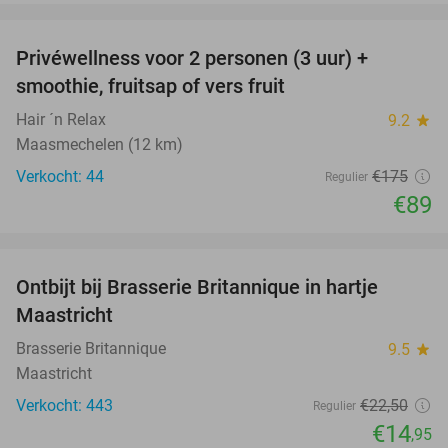
favorite_border
Privéwellness voor 2 personen (3 uur) +
49%
smoothie, fruitsap of vers fruit
Hair ´n Relax
9.2
star
Maasmechelen (12 km)
Verkocht: 44
€175
Regulier
€89
favorite_border
Ontbijt bij Brasserie Britannique in hartje
34%
Maastricht
Brasserie Britannique
9.5
star
Maastricht
Verkocht: 443
€22
,50
Regulier
€14
,95