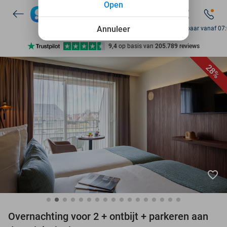
Open
7 dagen per week beschikbaar
10+ miljoen leden
Annuleer
Bereikbaar vanaf 07
9,4
op basis van
205.789 reviews
Ontdek 15.000+ deals
28%
7 dagen per week beschikbaar
10+ miljoen leden
favorite_border
Overnachting voor 2 + ontbijt + parkeren aan