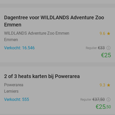
favorite_border
Dagentree voor WILDLANDS Adventure Zoo
24%
Emmen
WILDLANDS Adventure Zoo Emmen
9.6
star
Emmen
Verkocht: 16.546
€33
Regulier
€25
favorite_border
2 of 3 heats karten bij Powerarea
32%
Powerarea
9.3
star
Lemiers
Verkocht: 555
€37
,50
Regulier
€25
,50