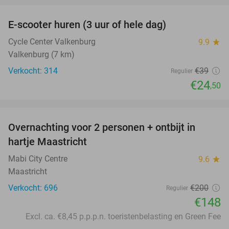
E-scooter huren (3 uur of hele dag)
37%
Cycle Center Valkenburg
9.9
star
Valkenburg (7 km)
Verkocht: 314
€39
Regulier
€24
,50
favorite_border
Overnachting voor 2 personen + ontbijt in
26%
hartje Maastricht
Mabi City Centre
9.6
star
Maastricht
Verkocht: 696
€200
Regulier
€148
Excl. ca. €8,45 p.p.p.n. toeristenbelasting en Green Fee