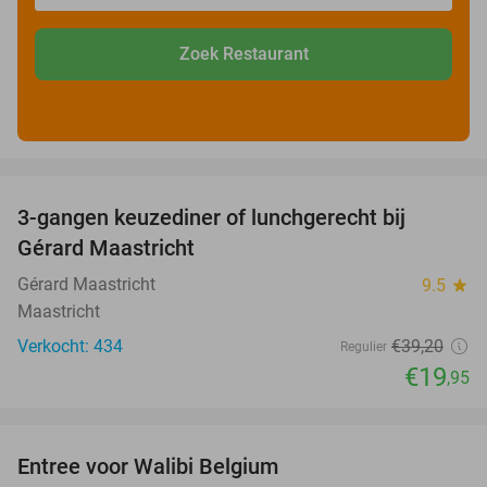
Zoek Restaurant
favorite_border
3-gangen keuzediner of lunchgerecht bij
49%
Gérard Maastricht
Gérard Maastricht
9.5
star
Maastricht
Verkocht: 434
€39
,20
Regulier
€19
,95
favorite_border
Entree voor Walibi Belgium
35%