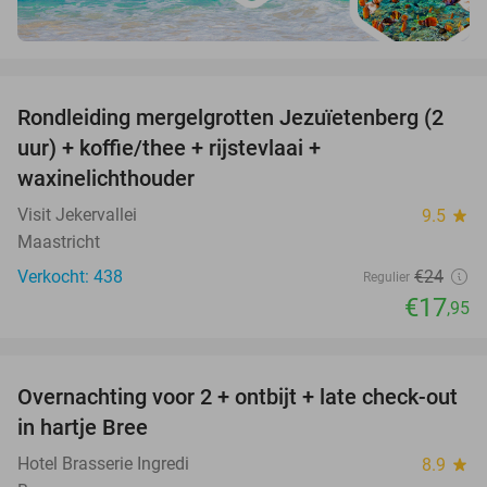
favorite_border
Rondleiding mergelgrotten Jezuïetenberg (2
25%
uur) + koffie/thee + rijstevlaai +
waxinelichthouder
Visit Jekervallei
9.5
star
Maastricht
Verkocht: 438
€24
Regulier
€17
,95
favorite_border
Overnachting voor 2 + ontbijt + late check-out
41%
NEW
in hartje Bree
TODAY
Hotel Brasserie Ingredi
8.9
star