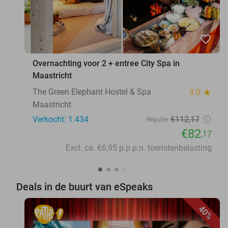
favorite_border
Overnachting voor 2 + entree City Spa in
Maastricht
The Green Elephant Hostel & Spa
9.0
star
Maastricht
Verkocht: 1.434
€112
,17
Regulier
€82
,17
Excl. ca. €6,95 p.p.p.n. toeristenbelasting
Deals in de buurt van eSpeaks
40%