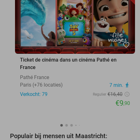
favorite_border
Ticket de cinéma dans un cinéma Pathé en
France
Pathé France
Paris (+76 locaties)
7 min.
directions_walk
Verkocht: 79
€16
,40
Regulier
€9
,90
Populair bij mensen uit Maastricht: