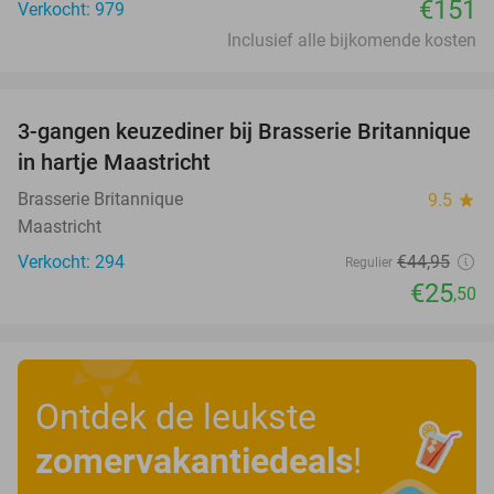
€151
Verkocht: 979
Inclusief alle bijkomende kosten
favorite_border
3-gangen keuzediner bij Brasserie Britannique
43%
in hartje Maastricht
Brasserie Britannique
9.5
star
Maastricht
Verkocht: 294
€44
,95
Regulier
€25
,50
Ontdek de leukste
zomervakantiedeals
!