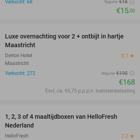
Verkocht: 68
€18
Regulier
€15
,50
favorite_border
Luxe overnachting voor 2 + ontbijt in hartje
12%
Maastricht
Derlon Hotel
8.7
star
Maastricht
Verkocht: 272
€190
Regulier
€168
Excl. ca. €6,75 p.p.p.n. toeristenbelasting
favorite_border
1, 2, 3 of 4 maaltijdboxen van HelloFresh
63%
Nederland
HelloFresh
7.2
star