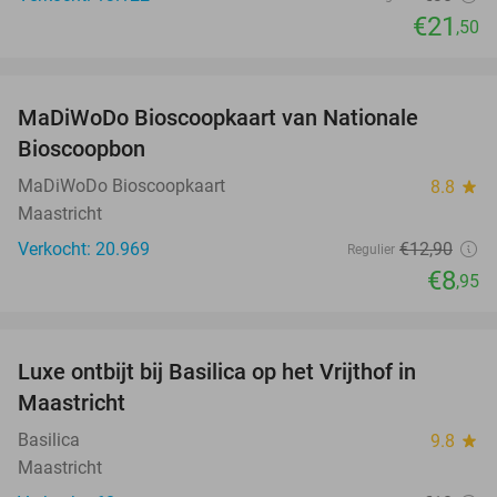
€21
,50
favorite_border
MaDiWoDo Bioscoopkaart van Nationale
31%
Bioscoopbon
MaDiWoDo Bioscoopkaart
8.8
star
Maastricht
Verkocht: 20.969
€12
,90
Regulier
€8
,95
favorite_border
Luxe ontbijt bij Basilica op het Vrijthof in
14%
Maastricht
Basilica
9.8
star
Maastricht