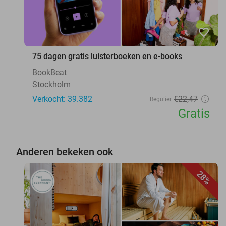
favorite_border
75 dagen gratis luisterboeken en e-books
BookBeat
Stockholm
Verkocht: 39.382
€22
,47
Regulier
Gratis
Anderen bekeken ook
28%