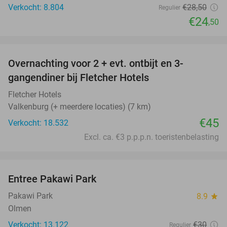
Verkocht: 8.804
€28
,50
Regulier
€24
,50
favorite_border
Overnachting voor 2 + evt. ontbijt en 3-
gangendiner bij Fletcher Hotels
Fletcher Hotels
Valkenburg (+ meerdere locaties) (7 km)
€45
Verkocht: 18.532
Excl. ca. €3 p.p.p.n. toeristenbelasting
favorite_border
Entree Pakawi Park
28%
Pakawi Park
8.9
star
Olmen
Verkocht: 13.122
€30
Regulier