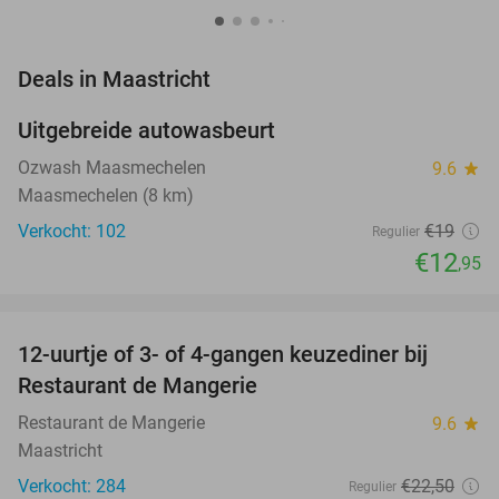
favorite_border
Deals in Maastricht
Uitgebreide autowasbeurt
32%
NEW
TODAY
Ozwash Maasmechelen
9.6
star
Maasmechelen (8 km)
Verkocht: 102
€19
Regulier
€12
,95
favorite_border
12-uurtje of 3- of 4-gangen keuzediner bij
22%
Restaurant de Mangerie
Restaurant de Mangerie
9.6
star
Maastricht
Verkocht: 284
€22
,50
Regulier