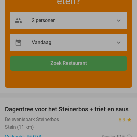
eten?
Zoek Restaurant
favorite_border
Dagentree voor het Steinerbos + friet en saus
37%
Belevenispark Steinerbos
8.9
star
Stein (11 km)
Verkocht: 45.073
€15