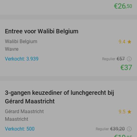
€26
,50
favorite_border
Entree voor Walibi Belgium
35%
Walibi Belgium
9.4
star
Wavre
Verkocht: 3.939
€57
Regulier
€37
favorite_border
3-gangen keuzediner of lunchgerecht bij
49%
Gérard Maastricht
Gérard Maastricht
9.5
star
Maastricht
Verkocht: 500
€39
,20
Regulier