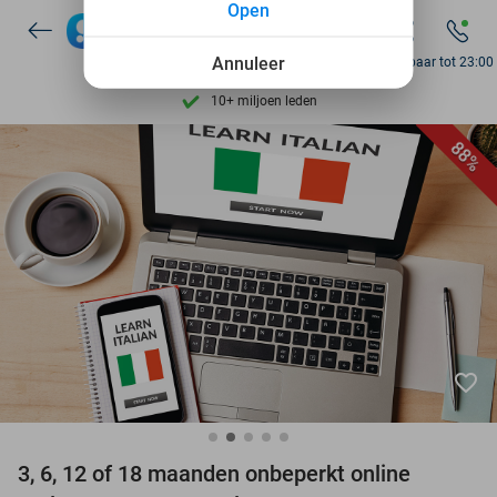
Open
Ontdek 15.000+ deals
7 dagen per week beschikbaar
Annuleer
Bereikbaar tot 23:00
10+ miljoen leden
9,4
op basis van
206.441 reviews
88%
Ontdek 15.000+ deals
7 dagen per week beschikbaar
10+ miljoen leden
favorite_border
3, 6, 12 of 18 maanden onbeperkt online