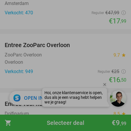
Amsterdam
Verkocht: 470
€47
,99
Regulier
€17
,99
favorite_border
Entree ZooParc Overloon
34%
ZooParc Overloon
9.7
star
Overloon
Verkocht: 949
€25
Regulier
€16
,50
favorite_border
close
OPEN IN APP
Entree voor het Dolfinarium
36%
Dolfinarium
8.5
star
Harderwijk
€9
shopping_cart
Selecteer deal
,99
Verkocht: 21.892
€29
Regulier