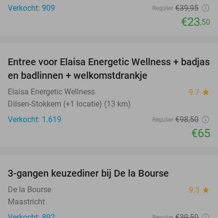
Verkocht: 909
€39
,95
Regulier
€23
,50
favorite_border
Entree voor Elaisa Energetic Wellness + badjas
34%
en badlinnen + welkomstdrankje
Elaisa Energetic Wellness
9.7
star
Dilsen-Stokkem (+1 locatie) (13 km)
Verkocht: 1.619
€98
,50
Regulier
€65
favorite_border
3-gangen keuzediner bij De la Bourse
29%
De la Bourse
9.3
star
Maastricht
Verkocht: 892
€39
,50
Regulier