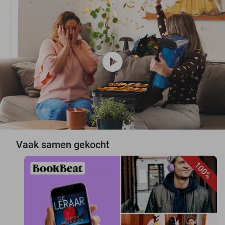
play_circle
Vaak samen gekocht
100%