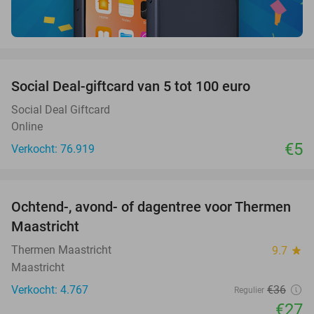
favorite_border
Social Deal-giftcard van 5 tot 100 euro
Social Deal Giftcard
Online
€5
Verkocht: 76.919
favorite_border
Ochtend-, avond- of dagentree voor Thermen
25%
Maastricht
Thermen Maastricht
9.7
star
Maastricht
Verkocht: 4.767
€36
Regulier
€27