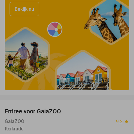
Bekijk nu
favorite_border
Entree voor GaiaZOO
14%
GaiaZOO
9.2
star
Kerkrade