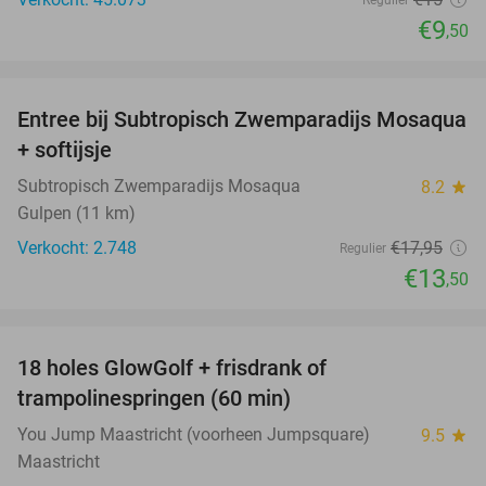
Regulier
€9
,50
favorite_border
Entree bij Subtropisch Zwemparadijs Mosaqua
25%
+ softijsje
Subtropisch Zwemparadijs Mosaqua
8.2
star
Gulpen (11 km)
Verkocht: 2.748
€17
,95
Regulier
€13
,50
favorite_border
18 holes GlowGolf + frisdrank of
30%
trampolinespringen (60 min)
You Jump Maastricht (voorheen Jumpsquare)
9.5
star
Maastricht