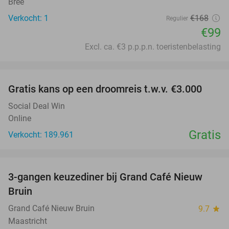
Bree
Verkocht: 1
€168
Regulier
€99
Excl. ca. €3 p.p.p.n. toeristenbelasting
favorite_border
Gratis kans op een droomreis t.w.v. €3.000
Social Deal Win
Online
Gratis
Verkocht: 189.961
favorite_border
3-gangen keuzediner bij Grand Café Nieuw
41%
Bruin
Grand Café Nieuw Bruin
9.7
star
Maastricht