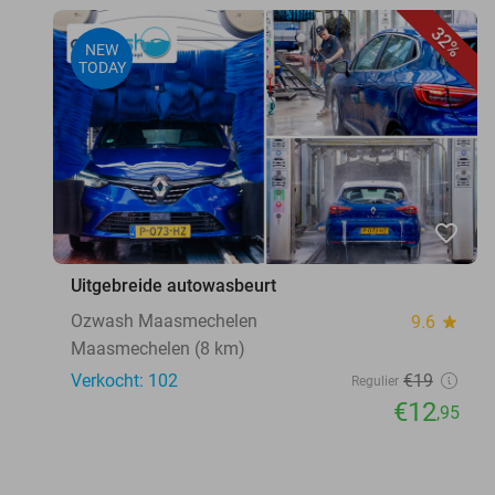
32%
NEW
TODAY
favorite_border
Uitgebreide autowasbeurt
Ozwash Maasmechelen
9.6
star
Maasmechelen (8 km)
Verkocht: 102
€19
Regulier
€12
,95