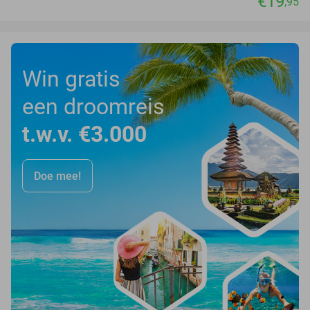
€19
,95
Win gratis
een droomreis
t.w.v. €3.000
Doe mee!