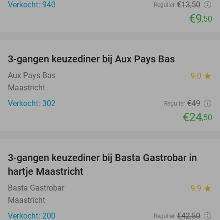
Verkocht: 940
€13
,50
Regulier
€9
,50
favorite_border
3-gangen keuzediner bij Aux Pays Bas
50%
Aux Pays Bas
9.0
star
Maastricht
Verkocht: 302
€49
Regulier
€24
,50
favorite_border
3-gangen keuzediner bij Basta Gastrobar in
38%
hartje Maastricht
Basta Gastrobar
9.9
star
Maastricht
Verkocht: 200
€42
,50
Regulier