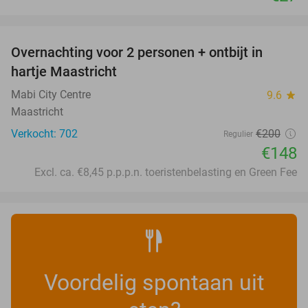
favorite_border
Overnachting voor 2 personen + ontbijt in
26%
hartje Maastricht
Mabi City Centre
9.6
star
Maastricht
Verkocht: 702
€200
Regulier
€148
Excl. ca. €8,45 p.p.p.n. toeristenbelasting en Green Fee
Voordelig spontaan uit