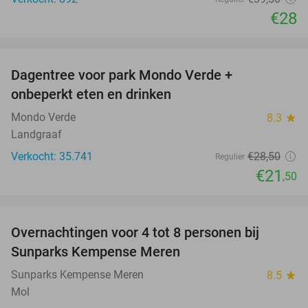
€28
favorite_border
Dagentree voor park Mondo Verde +
25%
onbeperkt eten en drinken
Mondo Verde
8.3
star
Landgraaf
Verkocht: 35.741
€28
,50
Regulier
€21
,50
favorite_border
Overnachtingen voor 4 tot 8 personen bij
Sunparks Kempense Meren
Sunparks Kempense Meren
8.5
star
Mol