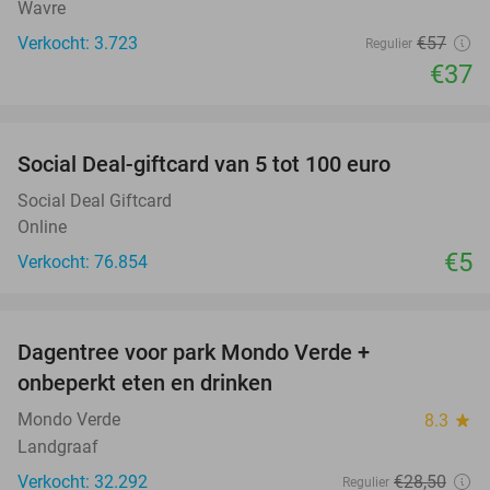
Wavre
Verkocht: 3.723
€57
Regulier
€37
favorite_border
Social Deal-giftcard van 5 tot 100 euro
Social Deal Giftcard
Online
€5
Verkocht: 76.854
favorite_border
Dagentree voor park Mondo Verde +
25%
onbeperkt eten en drinken
Mondo Verde
8.3
star
Landgraaf
Verkocht: 32.292
€28
,50
Regulier