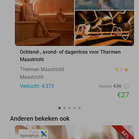
favorite_border
Ochtend-, avond- of dagentree voor Thermen
Maastricht
Thermen Maastricht
9.7
star
Maastricht
Verkocht: 4.373
€36
Regulier
€27
Anderen bekeken ook
44%