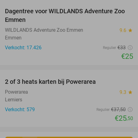
Dagentree voor WILDLANDS Adventure Zoo
24%
Emmen
WILDLANDS Adventure Zoo Emmen
9.6
star
Emmen
Verkocht: 17.426
€33
Regulier
€25
favorite_border
2 of 3 heats karten bij Powerarea
32%
Powerarea
9.3
star
Lemiers
Verkocht: 579
€37
,50
Regulier
€25
,50