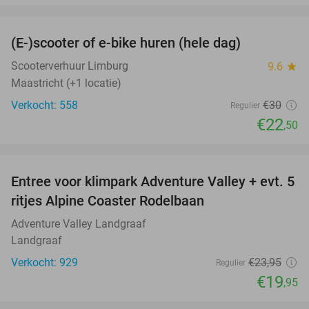
favorite_border
(E-)scooter of e-bike huren (hele dag)
25%
Scooterverhuur Limburg
9.6
star
Maastricht (+1 locatie)
Verkocht: 558
€30
Regulier
€22
,50
favorite_border
Entree voor klimpark Adventure Valley + evt. 5
17%
ritjes Alpine Coaster Rodelbaan
Adventure Valley Landgraaf
Landgraaf
Verkocht: 929
€23
,95
Regulier
€19
,95
favorite_border