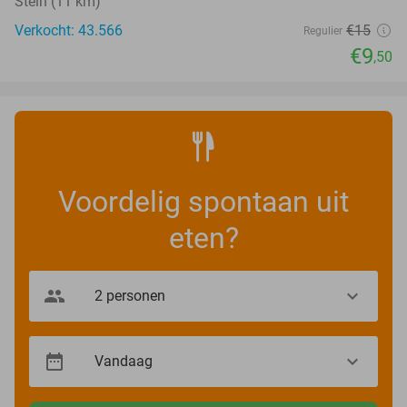
Stein (11 km)
Verkocht: 43.566
€15
Regulier
€9
,50
Voordelig spontaan uit
eten?