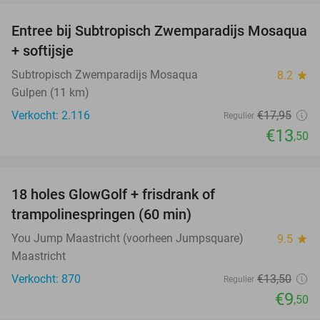
Entree bij Subtropisch Zwemparadijs Mosaqua
25%
+ softijsje
Subtropisch Zwemparadijs Mosaqua
8.2
star
Gulpen (11 km)
Verkocht: 2.116
€17
,95
Regulier
€13
,50
favorite_border
18 holes GlowGolf + frisdrank of
30%
trampolinespringen (60 min)
You Jump Maastricht (voorheen Jumpsquare)
9.5
star
Maastricht
Verkocht: 870
€13
,50
Regulier
€9
,50