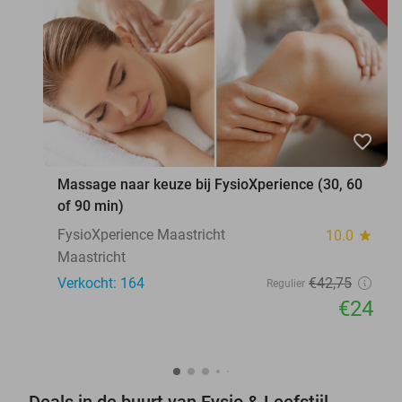
favorite_border
Massage naar keuze bij FysioXperience (30, 60
of 90 min)
FysioXperience Maastricht
10.0
star
Maastricht
Verkocht: 164
€42
,75
Regulier
€24