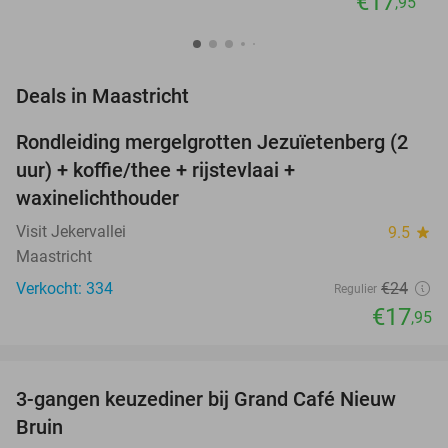
€17
,95
favorite_border
Deals in Maastricht
Rondleiding mergelgrotten Jezuïetenberg (2
25%
NEW
uur) + koffie/thee + rijstevlaai +
TODAY
waxinelichthouder
Visit Jekervallei
9.5
star
Maastricht
Verkocht: 334
€24
Regulier
€17
,95
favorite_border
3-gangen keuzediner bij Grand Café Nieuw
41%
Bruin