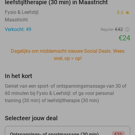
leefstijltherapie (30 min) in Maastricht
Fysio & Leefstijl
8.6
star
Maastricht
Verkocht: 49
€42
Regulier
€24
Dagelijks om middernacht nieuwe Social Deals. Wees
snel, op = op!
In het kort
Geniet van een sport- of ontspanningsmassage van 30 of
60 minuten bij Fysio & Leefstijl: of ga voor personal
training (30 min) of leefstijltherapie (30 min)
Selecteer jouw deal
Ontspannings- of sportmassage (30 min)
43%