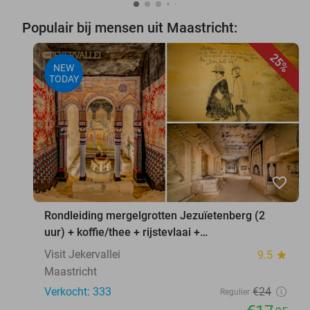
Populair bij mensen uit Maastricht:
25%
NEW
TODAY
favorite_border
Rondleiding mergelgrotten Jezuïetenberg (2
uur) + koffie/thee + rijstevlaai +
waxinelichthouder
Visit Jekervallei
9.5
star
Maastricht
Verkocht: 333
€24
Regulier