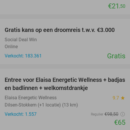
€21
,50
favorite_border
Gratis kans op een droomreis t.w.v. €3.000
Social Deal Win
Online
Gratis
Verkocht: 183.361
favorite_border
Entree voor Elaisa Energetic Wellness + badjas
34%
en badlinnen + welkomstdrankje
Elaisa Energetic Wellness
9.7
star
Dilsen-Stokkem (+1 locatie) (13 km)
Verkocht: 1.557
€98
,50
Regulier
€65