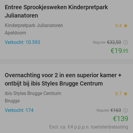
Entree Sprookjesweken Kinderpretpark
39%
Julianatoren
Kinderpretpark Julianatoren
9.4
star
Apeldoorn
Verkocht: 10.593
€32
,50
Regulier
€19
,95
favorite_border
Overnachting voor 2 in een superior kamer +
15%
ontbijt bij ibis Styles Brugge Centrum
ibis Styles Brugge Centrum
8.7
star
Brugge
Verkocht: 174
€163
Regulier
€139
Excl. ca. €4 p.p.p.n. toeristenbelasting