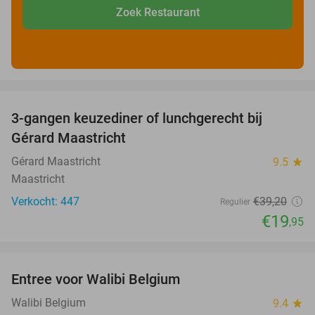
Zoek Restaurant
favorite_border
3-gangen keuzediner of lunchgerecht bij
49%
Gérard Maastricht
Gérard Maastricht
9.5
star
Maastricht
Verkocht: 447
€39
,20
Regulier
€19
,95
favorite_border
Entree voor Walibi Belgium
35%
Walibi Belgium
9.4
star