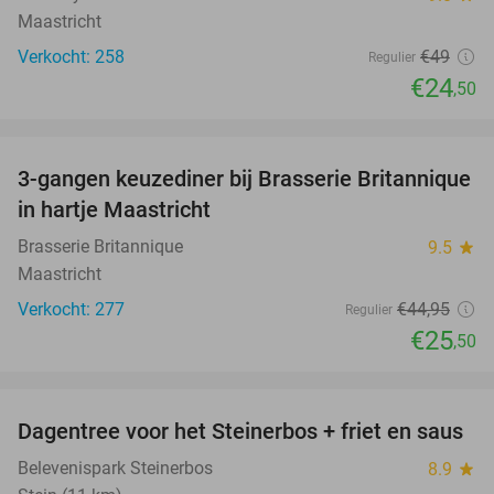
Maastricht
Verkocht: 258
€49
Regulier
€24
,50
favorite_border
3-gangen keuzediner bij Brasserie Britannique
43%
in hartje Maastricht
Brasserie Britannique
9.5
star
Maastricht
Verkocht: 277
€44
,95
Regulier
€25
,50
favorite_border
Dagentree voor het Steinerbos + friet en saus
37%
Belevenispark Steinerbos
8.9
star