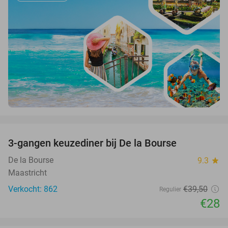
favorite_border
3-gangen keuzediner bij De la Bourse
29%
De la Bourse
9.3
star
Maastricht
Verkocht: 862
€39
,50
Regulier
€28
favorite_border