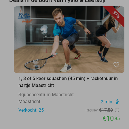
Deals in de buurt van Fysio & Leefstijl
37%
favorite_border
1, 3 of 5 keer squashen (45 min) + rackethuur in
hartje Maastricht
Squashcentrum Maastricht
Maastricht
2 min.
directions_walk
Verkocht: 25
€17
,50
Regulier
€10
,95