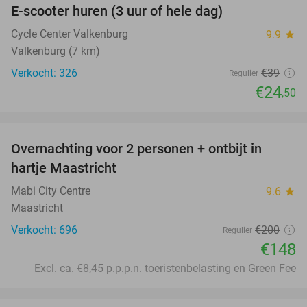
E-scooter huren (3 uur of hele dag)
37%
Cycle Center Valkenburg
9.9
star
Valkenburg (7 km)
Verkocht: 326
€39
Regulier
€24
,50
favorite_border
Overnachting voor 2 personen + ontbijt in
26%
hartje Maastricht
Mabi City Centre
9.6
star
Maastricht
Verkocht: 696
€200
Regulier
€148
Excl. ca. €8,45 p.p.p.n. toeristenbelasting en Green Fee
favorite_border