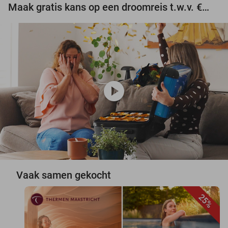
Maak gratis kans op een droomreis t.w.v. €3.000!
play_circle
Vaak samen gekocht
25%