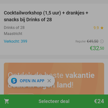
favorite_border
Cocktailworkshop (1,5 uur) + drankjes +
34%
snacks bij Drinks of 28
Drinks of 28
9.9
star
Maastricht
Verkocht: 399
€49
,50
Regulier
€32
,50
Ontdek de beste
vakantie
close
OPEN IN APP
deals in eigen land
!
Bekijk hier
€24
shopping_cart
Selecteer deal