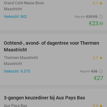
Grand Café Nieuw Bruin
9.7
star
Maastricht
Verkocht: 842
€39
,95
Regulier
€23
,50
favorite_border
Ochtend-, avond- of dagentree voor Thermen
25%
Maastricht
Thermen Maastricht
9.7
star
Maastricht
Verkocht: 4.375
€36
Regulier
€27
favorite_border
3-gangen keuzediner bij Aux Pays Bas
50%
Aux Pays Bas
9.0
star