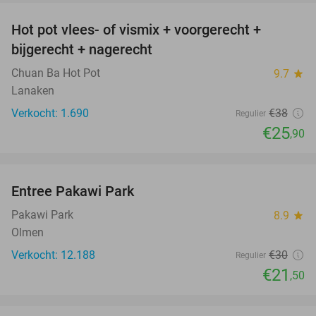
Hot pot vlees- of vismix + voorgerecht +
32%
bijgerecht + nagerecht
Chuan Ba Hot Pot
9.7
star
Lanaken
Verkocht: 1.690
€38
Regulier
€25
,90
favorite_border
Entree Pakawi Park
28%
Pakawi Park
8.9
star
Olmen
Verkocht: 12.188
€30
Regulier
€21
,50
favorite_border