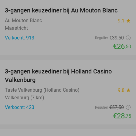
3-gangen keuzediner bij Au Mouton Blanc
33%
Au Mouton Blanc
9.1
star
Maastricht
Verkocht: 913
€39
,50
Regulier
€26
,50
favorite_border
3-gangen keuzediner bij Holland Casino
50%
Valkenburg
Taste Valkenburg (Holland Casino)
9.8
star
Valkenburg (7 km)
Verkocht: 423
€57
,50
Regulier
€28
,75
favorite_border