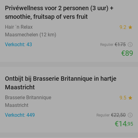
Privéwellness voor 2 personen (3 uur) +
49%
smoothie, fruitsap of vers fruit
Hair ´n Relax
9.2
star
Maasmechelen (12 km)
Verkocht: 43
€175
Regulier
€89
favorite_border
Ontbijt bij Brasserie Britannique in hartje
34%
Maastricht
Brasserie Britannique
9.5
star
Maastricht
Verkocht: 449
€22
,50
Regulier
€14
,95
favorite_border