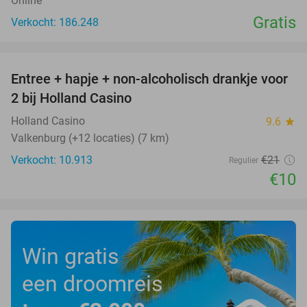
Online
Gratis
Verkocht: 186.248
favorite_border
Entree + hapje + non-alcoholisch drankje voor
52%
2 bij Holland Casino
Holland Casino
9.6
star
Valkenburg (+12 locaties) (7 km)
Verkocht: 10.913
€21
Regulier
€10
Win gratis
een droomreis