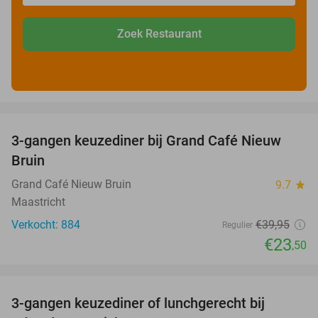
Zoek Restaurant
favorite_border
3-gangen keuzediner bij Grand Café Nieuw
41%
Bruin
Grand Café Nieuw Bruin
9.7
star
Maastricht
Verkocht: 884
€39
,95
Regulier
€23
,50
favorite_border
3-gangen keuzediner of lunchgerecht bij
49%