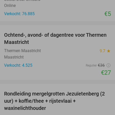
Online
€5
Verkocht: 76.885
favorite_border
Ochtend-, avond- of dagentree voor Thermen
25%
Maastricht
Thermen Maastricht
9.7
star
Maastricht
Verkocht: 4.525
€36
Regulier
€27
favorite_border
Rondleiding mergelgrotten Jezuïetenberg (2
25%
uur) + koffie/thee + rijstevlaai +
waxinelichthouder