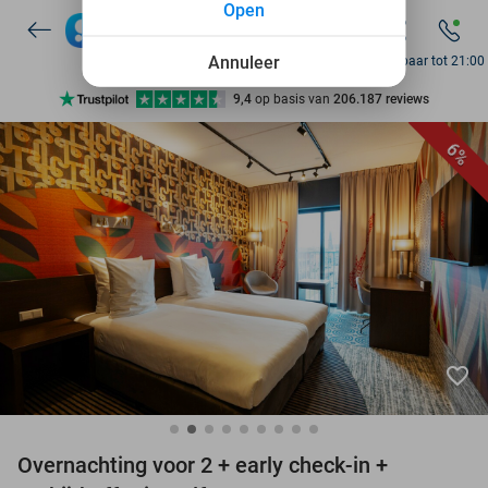
Open
7 dagen per week beschikbaar
10+ miljoen leden
Annuleer
Bereikbaar tot 21:00
9,4
op basis van
206.187 reviews
Ontdek 15.000+ deals
6%
7 dagen per week beschikbaar
10+ miljoen leden
favorite_border
Overnachting voor 2 + early check-in +