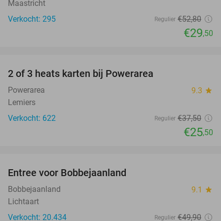
Maastricht
Verkocht: 295
€52
,80
Regulier
€29
,50
favorite_border
2 of 3 heats karten bij Powerarea
32%
Powerarea
9.3
star
Lemiers
Verkocht: 622
€37
,50
Regulier
€25
,50
favorite_border
Entree voor Bobbejaanland
40%
Bobbejaanland
9.1
star
Lichtaart
Verkocht: 20.434
€49
,90
Regulier