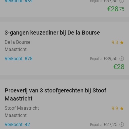
Verkocht: 489
€57
,50
Regulier
€28
,75
favorite_border
3-gangen keuzediner bij De la Bourse
29%
De la Bourse
9.3
star
Maastricht
Verkocht: 878
€39
,50
Regulier
€28
favorite_border
Proeverij van 3 stoofgerechten bij Stoof
30%
Maastricht
Stoof Maastricht
9.9
star
Maastricht
Verkocht: 42
€27
,25
Regulier