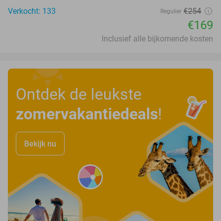
Verkocht: 133
€254
Regulier
€169
Inclusief alle bijkomende kosten
Ontdek de leukste
zomervakantiedeals
!
Bekijk nu