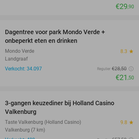
€29
,90
favorite_border
Dagentree voor park Mondo Verde +
25%
onbeperkt eten en drinken
Mondo Verde
8.3
star
Landgraaf
Verkocht: 34.097
€28
,50
Regulier
€21
,50
favorite_border
3-gangen keuzediner bij Holland Casino
50%
Valkenburg
Taste Valkenburg (Holland Casino)
9.8
star
Valkenburg (7 km)