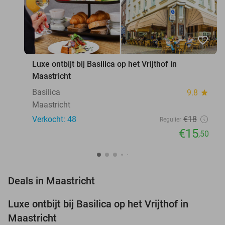
favorite_border
Luxe ontbijt bij Basilica op het Vrijthof in
Maastricht
Basilica
9.8
star
Maastricht
Verkocht: 48
€18
Regulier
€15
,50
favorite_border
Deals in Maastricht
Luxe ontbijt bij Basilica op het Vrijthof in
14%
NEW
Maastricht
TODAY