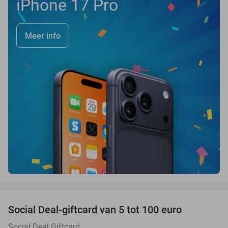
iPhone 17 Pro
Meer info
favorite_border
Social Deal-giftcard van 5 tot 100 euro
Social Deal Giftcard