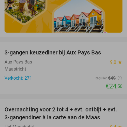
favorite_border
3-gangen keuzediner bij Aux Pays Bas
50%
Aux Pays Bas
9.0
star
Maastricht
Verkocht: 271
€49
Regulier
€24
,50
favorite_border
Overnachting voor 2 tot 4 + evt. ontbijt + evt.
69%
3-gangendiner à la carte aan de Maas
Het Maashotel
star