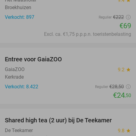
9.4
Broekhuizen
Verkocht: 897
€222
Regulier
€69
Excl. ca. €1,75 p.p.p.n. toeristenbelasting
favorite_border
Entree voor GaiaZOO
14%
GaiaZOO
9.2
star
Kerkrade
Verkocht: 8.422
€28
,50
Regulier
€24
,50
favorite_border
Shared high tea (2 uur) bij De Teekamer
45%
De Teekamer
9.8
star