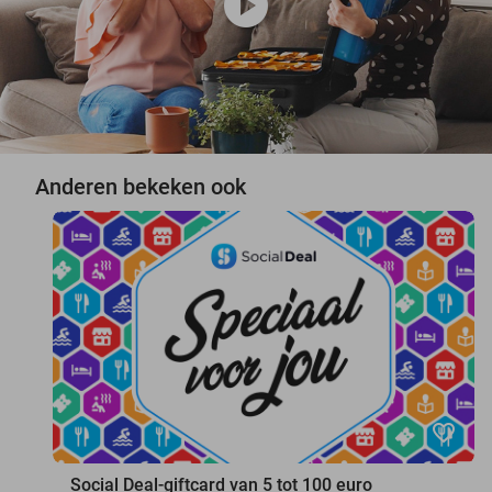
play_circle
Anderen bekeken ook
favorite_border
Social Deal-giftcard van 5 tot 100 euro