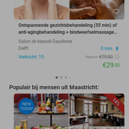
favorite_border
Ontspannende gezichtsbehandeling (55 min) of
anti-agingbehandeling + bindweefselmassage
(75 min)
Salon de beauté Gaudinne
Delft
0 min.
directions_walk
Verkocht: 15
€79
,50
Regulier
€29
,50
Populair bij mensen uit Maastricht:
14%
NEW
TODAY