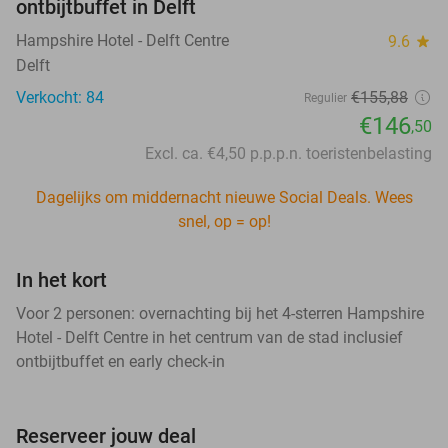
ontbijtbuffet in Delft
Hampshire Hotel - Delft Centre
9.6
star
Delft
Verkocht: 84
€155,88
Regulier
€146
,50
Excl. ca. €4,50 p.p.p.n. toeristenbelasting
Dagelijks om middernacht nieuwe Social Deals. Wees
snel, op = op!
In het kort
Voor 2 personen: overnachting bij het 4-sterren Hampshire
Hotel - Delft Centre in het centrum van de stad inclusief
ontbijtbuffet en early check-in
Reserveer jouw deal