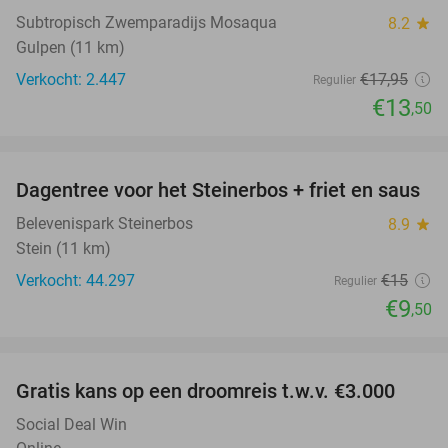
Subtropisch Zwemparadijs Mosaqua
8.2
star
Gulpen (11 km)
Verkocht: 2.447
€17
,95
Regulier
€13
,50
favorite_border
Dagentree voor het Steinerbos + friet en saus
37%
Belevenispark Steinerbos
8.9
star
Stein (11 km)
Verkocht: 44.297
€15
Regulier
€9
,50
favorite_border
Gratis kans op een droomreis t.w.v. €3.000
Social Deal Win