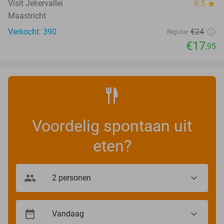
Visit Jekervallei
9.5
star
Maastricht
Verkocht: 390
€24
Regulier
€17
,95
Voordelig spontaan uit
eten?