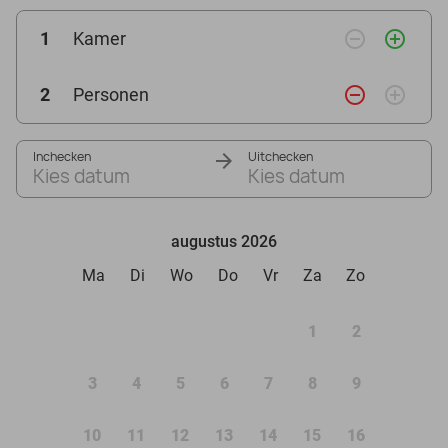
remove_circle_outline
add_circle_outline
1
Kamer
remove_circle_outline
add_circle_outline
2
Personen
Inchecken
Uitchecken
Kies datum
Kies datum
augustus 2026
Ma
Di
Wo
Do
Vr
Za
Zo
1
2
3
4
5
6
7
8
9
10
11
12
13
14
15
16