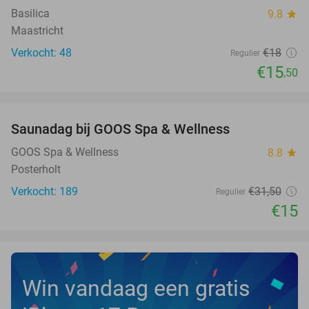
Basilica
9.8
star
Maastricht
Verkocht: 48
€18
Regulier
€15
,50
favorite_border
Saunadag bij GOOS Spa & Wellness
52%
GOOS Spa & Wellness
8.8
star
Posterholt
Verkocht: 189
€31
,50
Regulier
€15
Win vandaag een gratis