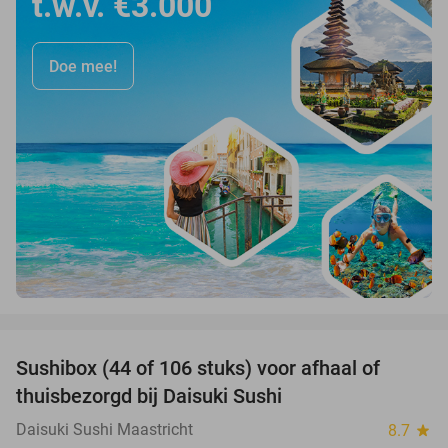
t.w.v. €3.000
Doe mee!
favorite_border
Sushibox (44 of 106 stuks) voor afhaal of
44%
thuisbezorgd bij Daisuki Sushi
Daisuki Sushi Maastricht
8.7
star