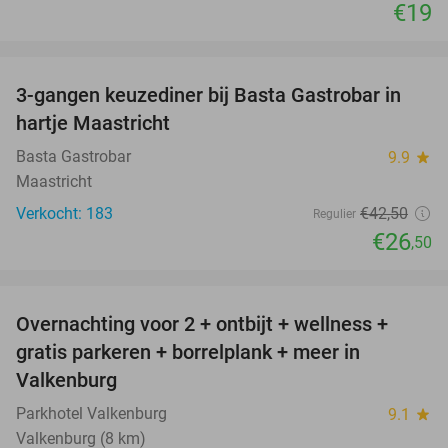
€19
favorite_border
3-gangen keuzediner bij Basta Gastrobar in
38%
hartje Maastricht
Basta Gastrobar
9.9
star
Maastricht
Verkocht: 183
€42
,50
Regulier
€26
,50
favorite_border
Overnachting voor 2 + ontbijt + wellness +
33%
gratis parkeren + borrelplank + meer in
Valkenburg
Parkhotel Valkenburg
9.1
star
Valkenburg (8 km)