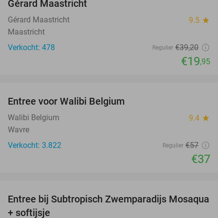
Gérard Maastricht
Gérard Maastricht
9.5
star
Maastricht
Verkocht: 478
€39
,20
Regulier
€19
,95
favorite_border
Entree voor Walibi Belgium
35%
Walibi Belgium
9.4
star
Wavre
Verkocht: 3.822
€57
Regulier
€37
favorite_border
Entree bij Subtropisch Zwemparadijs Mosaqua
25%
+ softijsje