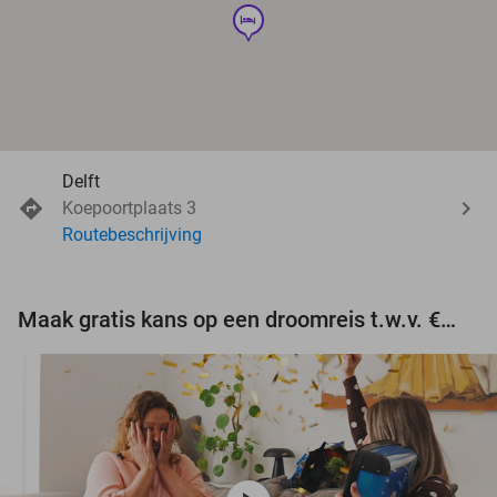
hotel
Delft
Koepoortplaats 3
Routebeschrijving
Maak gratis kans op een droomreis t.w.v. €3.000!