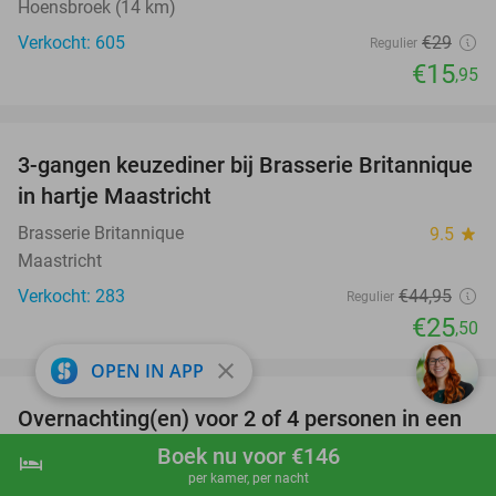
Hoensbroek (14 km)
Verkocht: 605
€29
Regulier
€15
,95
favorite_border
3-gangen keuzediner bij Brasserie Britannique
43%
in hartje Maastricht
Brasserie Britannique
9.5
star
Maastricht
Verkocht: 283
€44
,95
Regulier
€25
,50
favorite_border
close
OPEN IN APP
Overnachting(en) voor 2 of 4 personen in een
36%
glampingtent + welkomstdrankje in Durbuy
Boek nu voor €146
hotel
shopping_cart
Boek nu
navigate_next
per kamer, per nacht
Greenfields
9.3
star