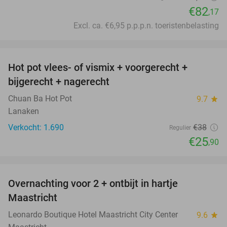
€82
,17
Excl. ca. €6,95 p.p.p.n. toeristenbelasting
favorite_border
Hot pot vlees- of vismix + voorgerecht +
32%
bijgerecht + nagerecht
Chuan Ba Hot Pot
9.7
star
Lanaken
Verkocht: 1.690
€38
Regulier
€25
,90
favorite_border
Overnachting voor 2 + ontbijt in hartje
Maastricht
Leonardo Boutique Hotel Maastricht City Center
9.6
star