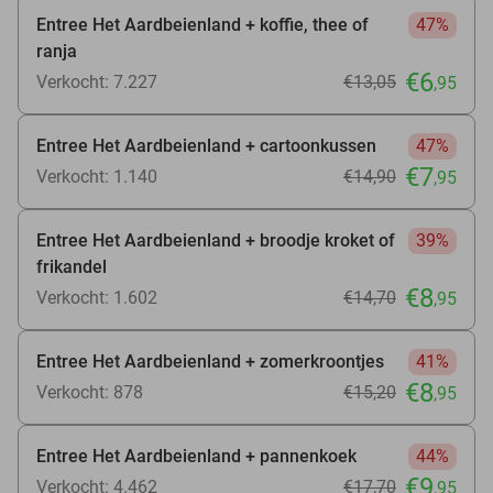
Entree Het Aardbeienland + koffie, thee of
47%
ranja
€6
Verkocht: 7.227
€13
,05
,95
Entree Het Aardbeienland + cartoonkussen
47%
€7
Verkocht: 1.140
€14
,90
,95
Entree Het Aardbeienland + broodje kroket of
39%
frikandel
€8
Verkocht: 1.602
€14
,70
,95
Entree Het Aardbeienland + zomerkroontjes
41%
€8
Verkocht: 878
€15
,20
,95
Entree Het Aardbeienland + pannenkoek
44%
€9
Verkocht: 4.462
€17
,70
,95