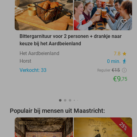
favorite_border
Bittergarnituur voor 2 personen + drankje naar
keuze bij het Aardbeienland
Het Aardbeienland
7.8
star
Horst
0 min.
directions_walk
Verkocht: 33
€15
Regulier
€9
,75
Populair bij mensen uit Maastricht:
25%