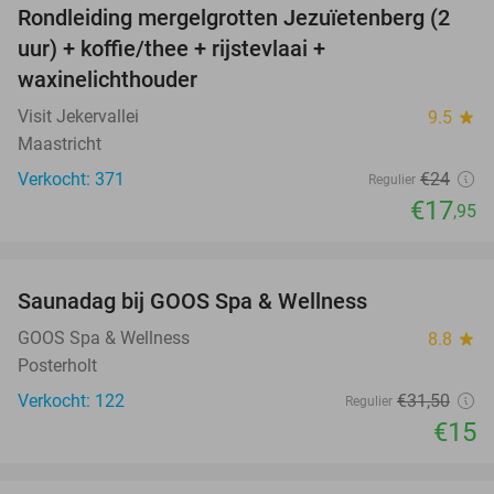
Rondleiding mergelgrotten Jezuïetenberg (2
25%
uur) + koffie/thee + rijstevlaai +
waxinelichthouder
Visit Jekervallei
9.5
star
Maastricht
Verkocht: 371
€24
Regulier
€17
,95
favorite_border
Saunadag bij GOOS Spa & Wellness
52%
NEW
TODAY
GOOS Spa & Wellness
8.8
star
Posterholt
Verkocht: 122
€31
,50
Regulier
€15