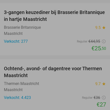
favorite_border
3-gangen keuzediner bij Brasserie Britannique
43%
in hartje Maastricht
Brasserie Britannique
9.5
star
Maastricht
Verkocht: 277
€44
,95
Regulier
€25
,50
favorite_border
Ochtend-, avond- of dagentree voor Thermen
25%
Maastricht
Thermen Maastricht
9.7
star
Maastricht
Verkocht: 4.423
€36
Regulier
€27