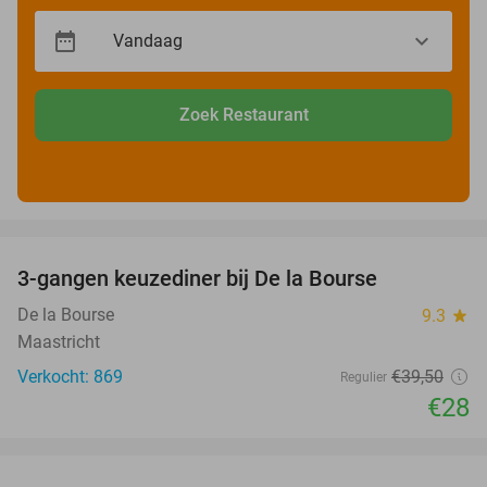
Zoek Restaurant
favorite_border
3-gangen keuzediner bij De la Bourse
29%
De la Bourse
9.3
star
Maastricht
Verkocht: 869
€39
,50
Regulier
€28
favorite_border