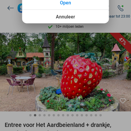
Open
7 dagen per week beschikbaar
10+ miljoen leden
Annuleer
Bereikbaar tot 23:00
9,4
op basis van
206.004 reviews
Ontdek 15.000+ deals
47%
7 dagen per week beschikbaar
10+ miljoen leden
favorite_border
Entree voor Het Aardbeienland + drankje,