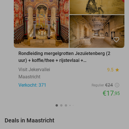
favorite_border
Rondleiding mergelgrotten Jezuïetenberg (2
uur) + koffie/thee + rijstevlaai +
waxinelichthouder
Visit Jekervallei
9.5
star
Maastricht
Verkocht: 371
€24
Regulier
€17
,95
favorite_border
Deals in Maastricht