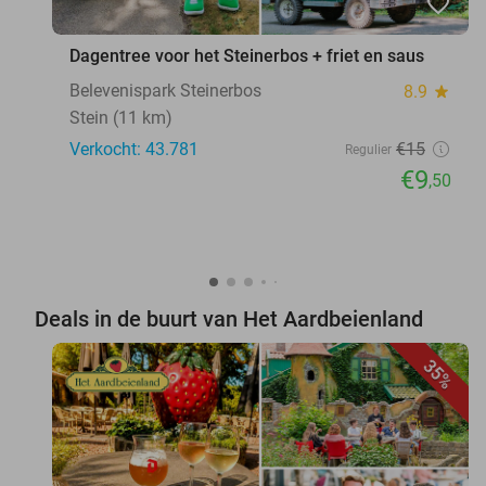
favorite_border
Dagentree voor het Steinerbos + friet en saus
Belevenispark Steinerbos
8.9
star
Stein (11 km)
Verkocht: 43.781
€15
Regulier
€9
,50
Deals in de buurt van Het Aardbeienland
35%