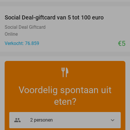
favorite_border
Social Deal-giftcard van 5 tot 100 euro
Social Deal Giftcard
Online
€5
Verkocht: 76.859
Voordelig spontaan uit
eten?