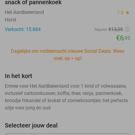
snack of pannenkoek
Het Aardbeienland
7.8
star
Horst
Verkocht: 15.884
€13
,05
Regulier
€6
,95
Dagelijks om middernacht nieuwe Social Deals. Wees
snel, op = op!
In het kort
Entree voor Het Aardbeienland voor 1 kind of volwassene,
inclusief cartoonkussen, koffie, thee, ranja, pannenkoek,
broodje frikandel of kroket of zomerkroontjes: het perfecte
uitje voor jong én oud
Selecteer jouw deal