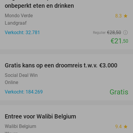
onbeperkt eten en drinken
Mondo Verde
8.3
star
Landgraaf
Verkocht: 32.781
€28
,50
Regulier
€21
,50
favorite_border
Gratis kans op een droomreis t.w.v. €3.000
Social Deal Win
Online
Gratis
Verkocht: 184.269
favorite_border
Entree voor Walibi Belgium
35%
Walibi Belgium
9.4
star