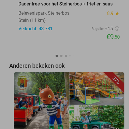
Dagentree voor het Steinerbos + friet en saus
Belevenispark Steinerbos
8.9
star
Stein (11 km)
Verkocht: 43.781
€15
Regulier
€9
,50
Anderen bekeken ook
37%