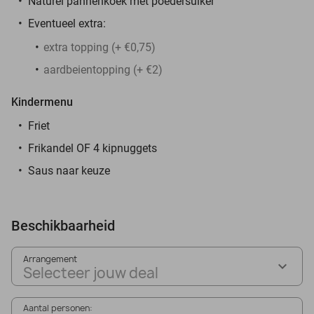
Naturel pannenkoek met poedersuiker
Eventueel extra:
extra topping (+ €0,75)
aardbeientopping (+ €2)
Kindermenu
Friet
Frikandel OF 4 kipnuggets
Saus naar keuze
Beschikbaarheid
Arrangement
Selecteer jouw deal
Aantal personen: