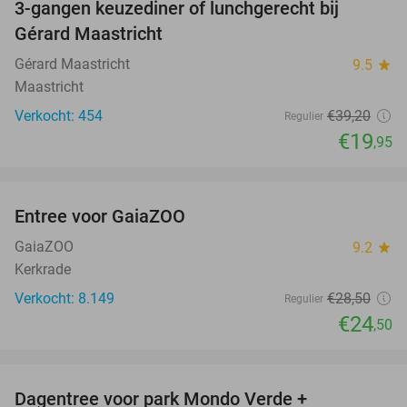
3-gangen keuzediner of lunchgerecht bij
49%
Gérard Maastricht
Gérard Maastricht
9.5
star
Maastricht
Verkocht: 454
€39
,20
Regulier
€19
,95
favorite_border
Entree voor GaiaZOO
14%
GaiaZOO
9.2
star
Kerkrade
Verkocht: 8.149
€28
,50
Regulier
€24
,50
favorite_border
Dagentree voor park Mondo Verde +
25%