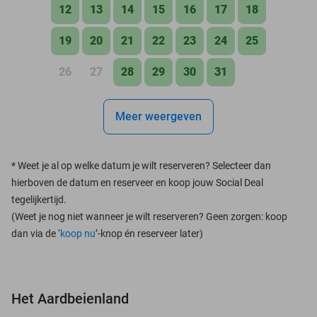
12
13
14
15
16
17
18
19
20
21
22
23
24
25
26
27
28
29
30
31
Meer weergeven
*
Weet je al op welke datum je wilt reserveren? Selecteer dan
hierboven de datum en reserveer en koop jouw Social Deal
tegelijkertijd.
(Weet je nog niet wanneer je wilt reserveren? Geen zorgen: koop
dan via de ‘
koop nu
’-knop én reserveer later)
Het Aardbeienland