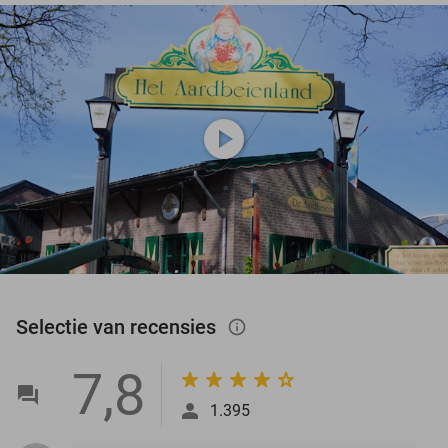
play_circle
Selectie van recensies
info_outlined
7,8
1.395