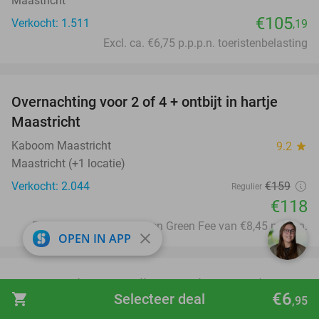
Maastricht
€105
Verkocht: 1.511
,19
Excl. ca. €6,75 p.p.p.n. toeristenbelasting
favorite_border
Overnachting voor 2 of 4 + ontbijt in hartje
26%
Maastricht
Kaboom Maastricht
9.2
star
Maastricht (+1 locatie)
Verkocht: 2.044
€159
Regulier
€118
Excl. toeristenbelasting en Green Fee van €8,45 p.p.p.n.
close
OPEN IN APP
favorite_border
Overnachting + ontbijt voor 2 in Maastricht
19%
€6
shopping_cart
Selecteer deal
,95
Townhouse Hotel Maastricht & Spa
8.6
star