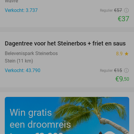
Wavre
Verkocht: 3.737
€57
Regulier
€37
favorite_border
Dagentree voor het Steinerbos + friet en saus
37%
Belevenispark Steinerbos
8.9
star
Stein (11 km)
Verkocht: 43.790
€15
Regulier
€9
,50
Win gratis
een droomreis