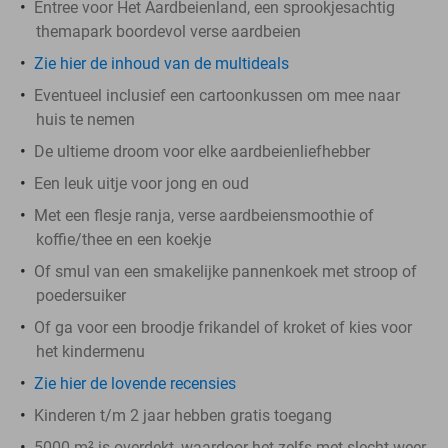
Entree voor Het Aardbeienland, een sprookjesachtig
themapark boordevol verse aardbeien
Zie hier de inhoud van de multideals
Eventueel inclusief een cartoonkussen om mee naar
huis te nemen
De ultieme droom voor elke aardbeienliefhebber
Een leuk uitje voor jong en oud
Met een flesje ranja, verse aardbeiensmoothie of
koffie/thee en een koekje
Of smul van een smakelijke pannenkoek met stroop of
poedersuiker
Of ga voor een broodje frikandel of kroket of kies voor
het kindermenu
Zie hier de lovende recensies
Kinderen t/m 2 jaar hebben gratis toegang
5000 m² is overdekt, waardoor het zelfs met slecht weer