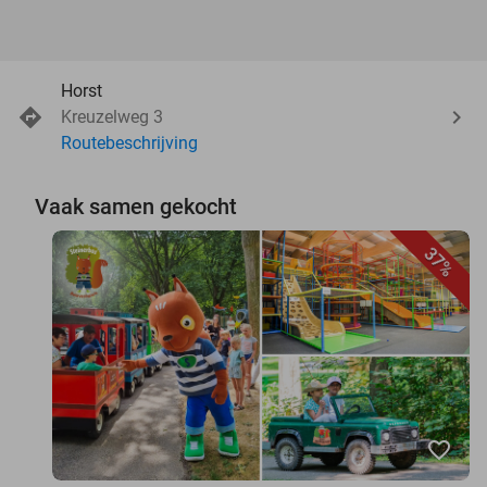
Horst
Kreuzelweg 3
Routebeschrijving
Vaak samen gekocht
37%
favorite_border