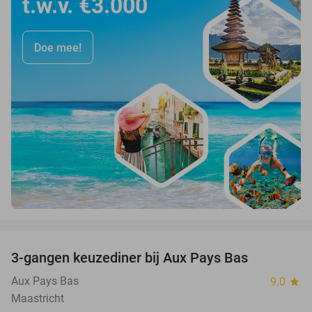
t.w.v. €3.000
Doe mee!
favorite_border
3-gangen keuzediner bij Aux Pays Bas
50%
Aux Pays Bas
9.0
star
Maastricht