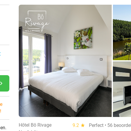
:
gate_next
e
!
Hôtel Bô Rivage
9.2
star
Perfect • 56 beoorde
den.