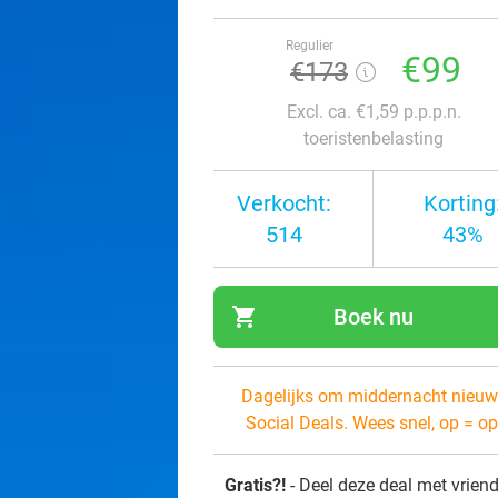
Regulier
€99
€173
Excl. ca. €1,59 p.p.p.n.
toeristenbelasting
Verkocht:
Korting
514
43%
shopping_cart
Boek nu
navi
Dagelijks om middernacht nieuw
Social Deals. Wees snel, op = op
Gratis?!
- Deel deze deal met vrien