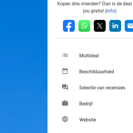
Kopen drie vrienden? Dan is de deal
jou gratis! (
info
)
whatsapp
linkedin
fb
mai
list
keybo
Multideal
date_range
keybo
Beschikbaarheid
chat
keybo
Selectie van recensies
work
keybo
Bedrijf
language
keybo
Website