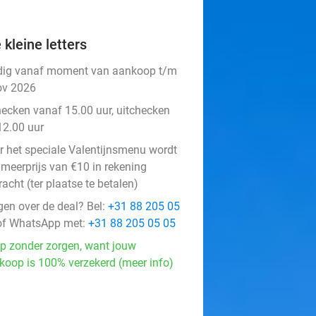
 kleine letters
dig vanaf moment van aankoop t/m
ov 2026
hecken vanaf 15.00 uur, uitchecken
12.00 uur
r het speciale Valentijnsmenu wordt
 meerprijs van €10 in rekening
acht (ter plaatse te betalen)
gen over de deal? Bel:
+31 88 205 05
f WhatsApp met:
+31 88 205 05 05
p zonder zorgen, want jouw
koop is 100% verzekerd (meer info)