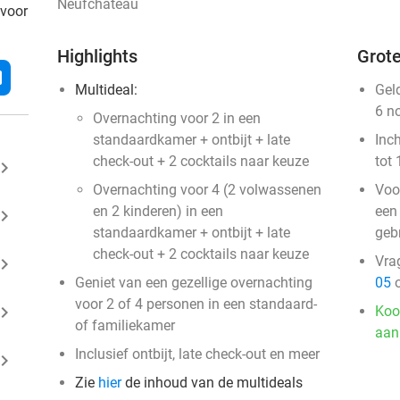
Neufchâteau
 voor
Highlights
Grote
l
Multideal:
Gel
6 n
Overnachting voor 2 in een
standaardkamer + ontbijt + late
Inc
check-out + 2 cocktails naar keuze
tot 
ard_arrow_right
Overnachting voor 4 (2 volwassenen
Voo
en 2 kinderen) in een
een
ard_arrow_right
standaardkamer + ontbijt + late
gebr
check-out + 2 cocktails naar keuze
Vra
ard_arrow_right
Geniet van een gezellige overnachting
05
o
voor 2 of 4 personen in een standaard-
ard_arrow_right
Koo
of familiekamer
aan
Inclusief ontbijt, late check-out en meer
ard_arrow_right
Zie
hier
de inhoud van de multideals