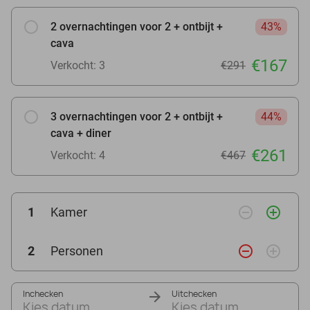
2 overnachtingen voor 2 + ontbijt +
43%
cava
€167
Verkocht: 3
€291
3 overnachtingen voor 2 + ontbijt +
44%
cava + diner
€261
Verkocht: 4
€467
remove_circle_outline
add_circle_outline
1
Kamer
remove_circle_outline
add_circle_outline
2
Personen
Inchecken
Uitchecken
Kies datum
Kies datum