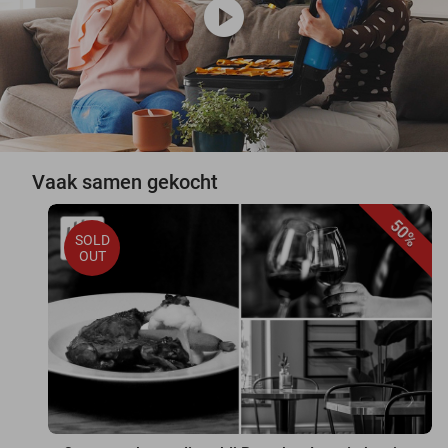
play_circle
Vaak samen gekocht
50%
SOLD
OUT