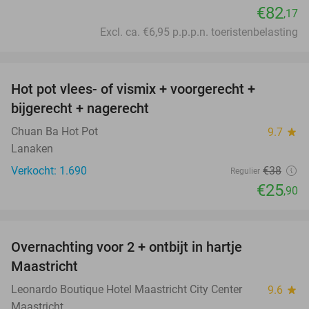
€82
,17
Excl. ca. €6,95 p.p.p.n. toeristenbelasting
favorite_border
Hot pot vlees- of vismix + voorgerecht +
32%
bijgerecht + nagerecht
Chuan Ba Hot Pot
9.7
star
Lanaken
Verkocht: 1.690
€38
Regulier
€25
,90
favorite_border
Overnachting voor 2 + ontbijt in hartje
Maastricht
Leonardo Boutique Hotel Maastricht City Center
9.6
star
Maastricht