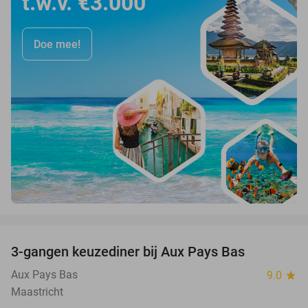
t.w.v. €3.000
Doe mee!
favorite_border
3-gangen keuzediner bij Aux Pays Bas
50%
Aux Pays Bas
9.0
star
Maastricht