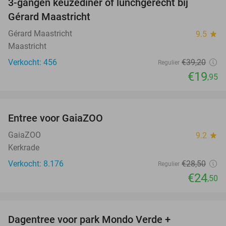
3-gangen keuzediner of lunchgerecht bij
49%
Gérard Maastricht
Gérard Maastricht
9.5
star
Maastricht
Verkocht: 456
€39
,20
Regulier
€19
,95
favorite_border
Entree voor GaiaZOO
14%
GaiaZOO
9.2
star
Kerkrade
Verkocht: 8.176
€28
,50
Regulier
€24
,50
favorite_border
Dagentree voor park Mondo Verde +
25%