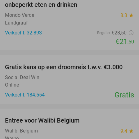
onbeperkt eten en drinken
Mondo Verde
8.3
star
Landgraaf
Verkocht: 32.893
€28
,50
Regulier
€21
,50
favorite_border
Gratis kans op een droomreis t.w.v. €3.000
Social Deal Win
Online
Gratis
Verkocht: 184.554
favorite_border
Entree voor Walibi Belgium
35%
Walibi Belgium
9.4
star
Wavre