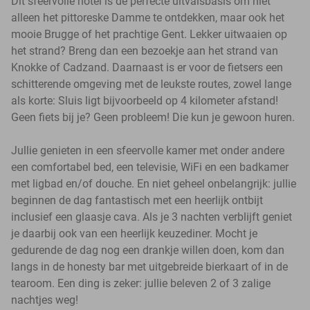
Dit sfeervolle hotel is de perfecte uitvalsbasis om niet
alleen het pittoreske Damme te ontdekken, maar ook het
mooie Brugge of het prachtige Gent. Lekker uitwaaien op
het strand? Breng dan een bezoekje aan het strand van
Knokke of Cadzand. Daarnaast is er voor de fietsers een
schitterende omgeving met de leukste routes, zowel lange
als korte: Sluis ligt bijvoorbeeld op 4 kilometer afstand!
Geen fiets bij je? Geen probleem! Die kun je gewoon huren.
Jullie genieten in een sfeervolle kamer met onder andere
een comfortabel bed, een televisie, WiFi en een badkamer
met ligbad en/of douche. En niet geheel onbelangrijk: jullie
beginnen de dag fantastisch met een heerlijk ontbijt
inclusief een glaasje cava. Als je 3 nachten verblijft geniet
je daarbij ook van een heerlijk keuzediner. Mocht je
gedurende de dag nog een drankje willen doen, kom dan
langs in de honesty bar met uitgebreide bierkaart of in de
tearoom. Een ding is zeker: jullie beleven 2 of 3 zalige
nachtjes weg!