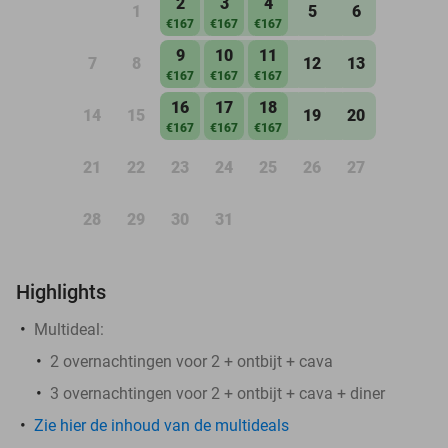
2
3
4
1
5
6
€167
€167
€167
9
10
11
7
8
12
13
€167
€167
€167
16
17
18
14
15
19
20
€167
€167
€167
21
22
23
24
25
26
27
28
29
30
31
Highlights
Multideal:
2 overnachtingen voor 2 + ontbijt + cava
3 overnachtingen voor 2 + ontbijt + cava + diner
Zie hier de inhoud van de multideals