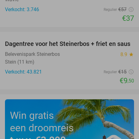
Verkocht: 3.746
€57
Regulier
€37
favorite_border
Dagentree voor het Steinerbos + friet en saus
37%
Belevenispark Steinerbos
8.9
star
Stein (11 km)
Verkocht: 43.821
€15
Regulier
€9
,50
Win gratis
een droomreis