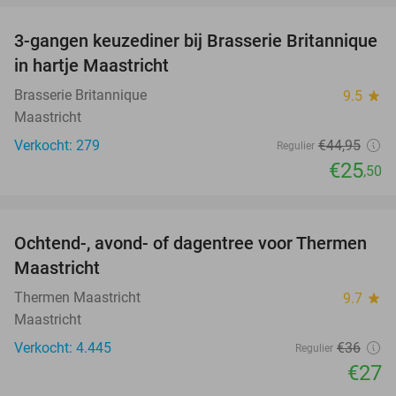
3-gangen keuzediner bij Brasserie Britannique
43%
in hartje Maastricht
Brasserie Britannique
9.5
star
Maastricht
Verkocht: 279
€44
,95
Regulier
€25
,50
favorite_border
Ochtend-, avond- of dagentree voor Thermen
25%
Maastricht
Thermen Maastricht
9.7
star
Maastricht
Verkocht: 4.445
€36
Regulier
€27