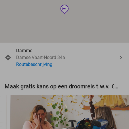
hotel
Damme
Damse Vaart-Noord 34a
Routebeschrijving
Maak gratis kans op een droomreis t.w.v. €3.000!