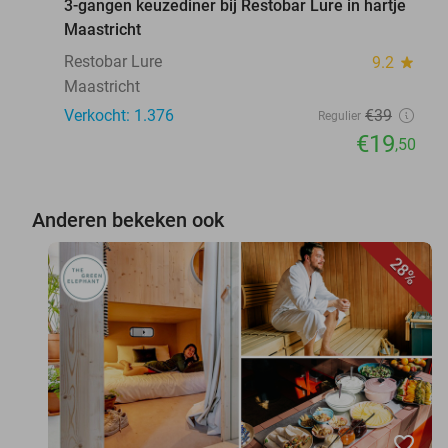
3-gangen keuzediner bij Restobar Lure in hartje
Maastricht
Restobar Lure
9.2
star
Maastricht
Verkocht: 1.376
€39
Regulier
€19
,50
Anderen bekeken ook
28%
favorite_border