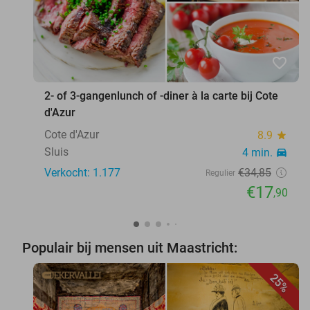
favorite_border
2- of 3-gangenlunch of -diner à la carte bij Cote
d'Azur
Cote d'Azur
8.9
star
Sluis
4 min.
directions_car
Verkocht: 1.177
€34
,85
Regulier
€17
,90
Populair bij mensen uit Maastricht:
25%