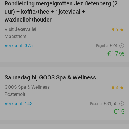
Rondleiding mergelgrotten Jezuïetenberg (2
25%
uur) + koffie/thee + rijstevlaai +
waxinelichthouder
Visit Jekervallei
9.5
star
Maastricht
Verkocht: 375
€24
Regulier
€17
,95
favorite_border
Saunadag bij GOOS Spa & Wellness
52%
NEW
TODAY
GOOS Spa & Wellness
8.8
star
Posterholt
Verkocht: 143
€31
,50
Regulier
€15