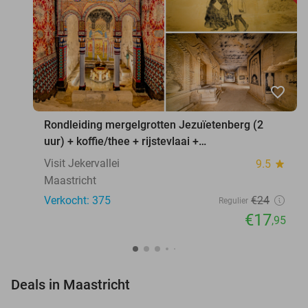
favorite_border
Rondleiding mergelgrotten Jezuïetenberg (2
uur) + koffie/thee + rijstevlaai +
waxinelichthouder
Visit Jekervallei
9.5
star
Maastricht
Verkocht: 375
€24
Regulier
€17
,95
favorite_border
Deals in Maastricht