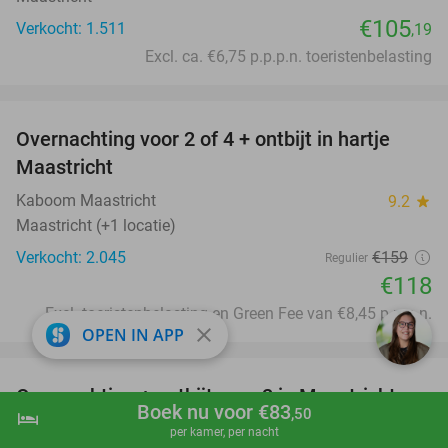
€105
Verkocht: 1.511
,19
Excl. ca. €6,75 p.p.p.n. toeristenbelasting
favorite_border
Overnachting voor 2 of 4 + ontbijt in hartje
26%
Maastricht
Kaboom Maastricht
9.2
star
Maastricht (+1 locatie)
Verkocht: 2.045
€159
Regulier
€118
Excl. toeristenbelasting en Green Fee van €8,45 p.p.p.n.
close
OPEN IN APP
favorite_border
Overnachting + ontbijt voor 2 in Maastricht
19%
Boek nu voor €83
,50
hotel
shopping_cart
Boek nu
navigate_next
Townhouse Hotel Maastricht & Spa
8.6
star
per kamer, per nacht