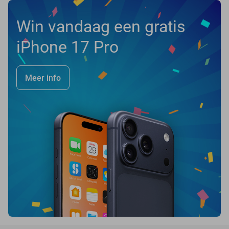
Win vandaag een gratis
iPhone 17 Pro
Meer info
favorite_border