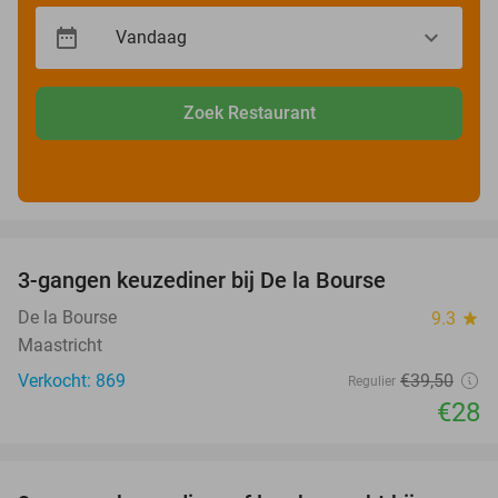
Zoek Restaurant
favorite_border
3-gangen keuzediner bij De la Bourse
29%
De la Bourse
9.3
star
Maastricht
Verkocht: 869
€39
,50
Regulier
€28
favorite_border