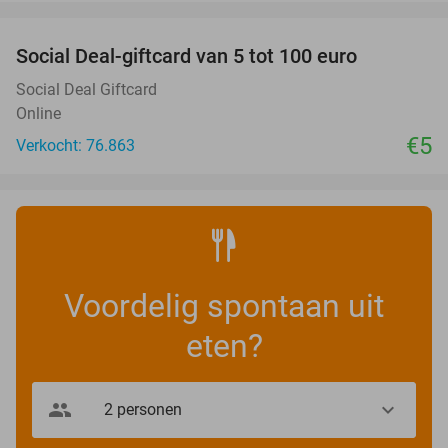
favorite_border
Social Deal-giftcard van 5 tot 100 euro
Social Deal Giftcard
Online
€5
Verkocht: 76.863
Voordelig spontaan uit
eten?