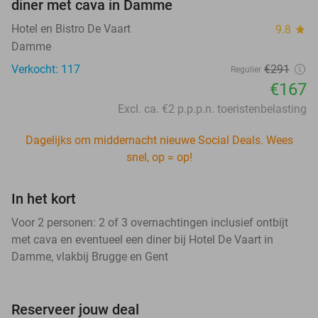
diner met cava in Damme
Hotel en Bistro De Vaart
9.8
star
Damme
Verkocht: 117
€291
Regulier
€167
Excl. ca. €2 p.p.p.n. toeristenbelasting
Dagelijks om middernacht nieuwe Social Deals. Wees
snel, op = op!
In het kort
Voor 2 personen: 2 of 3 overnachtingen inclusief ontbijt
met cava en eventueel een diner bij Hotel De Vaart in
Damme, vlakbij Brugge en Gent
Reserveer jouw deal