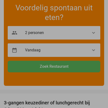
Voordelig spontaan uit
eten?
Zoek Restaurant
favorite_border
3-gangen keuzediner of lunchgerecht bij
49%