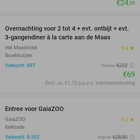
€24
,50
favorite_border
Overnachting voor 2 tot 4 + evt. ontbijt + evt.
69%
3-gangendiner à la carte aan de Maas
Het Maashotel
9.4
star
Broekhuizen
Verkocht: 897
€222
Regulier
€69
Excl. ca. €1,75 p.p.p.n. toeristenbelasting
favorite_border
Entree voor GaiaZOO
14%
GaiaZOO
9.2
star
Kerkrade
Verkocht: 8.502
€28
,50
Regulier