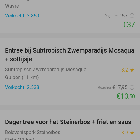
Wavre
Verkocht: 3.859
€57
Regulier
€37
favorite_border
Entree bij Subtropisch Zwemparadijs Mosaqua
25%
+ softijsje
Subtropisch Zwemparadijs Mosaqua
8.2
star
Gulpen (11 km)
Verkocht: 2.533
€17
,95
Regulier
€13
,50
favorite_border
Dagentree voor het Steinerbos + friet en saus
37%
Belevenispark Steinerbos
8.9
star