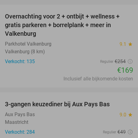
favorite_border
Overnachting voor 2 + ontbijt + wellness +
33%
gratis parkeren + borrelplank + meer in
Valkenburg
Parkhotel Valkenburg
9.1
star
Valkenburg (8 km)
Verkocht: 135
€254
Regulier
€169
Inclusief alle bijkomende kosten
favorite_border
3-gangen keuzediner bij Aux Pays Bas
50%
Aux Pays Bas
9.0
star
Maastricht
Verkocht: 284
€49
Regulier