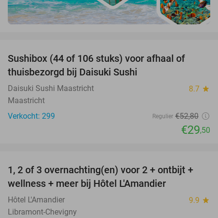
favorite_border
Sushibox (44 of 106 stuks) voor afhaal of
44%
thuisbezorgd bij Daisuki Sushi
Daisuki Sushi Maastricht
8.7
star
Maastricht
Verkocht: 299
€52
,80
Regulier
€29
,50
favorite_border
1, 2 of 3 overnachting(en) voor 2 + ontbijt +
32%
NEW
wellness + meer bij Hôtel L'Amandier
TODAY
Hôtel L'Amandier
9.9
star
Libramont-Chevigny