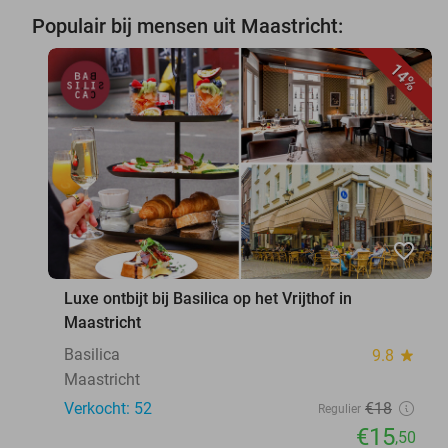
Populair bij mensen uit Maastricht:
14%
favorite_border
Luxe ontbijt bij Basilica op het Vrijthof in
Maastricht
Basilica
9.8
star
Maastricht
Verkocht: 52
€18
Regulier
€15
,50