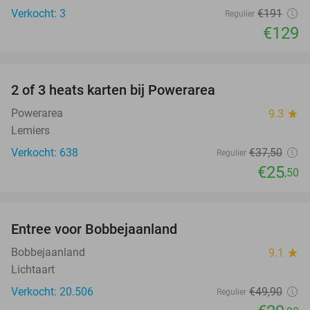
Verkocht: 3
€191
Regulier
€129
favorite_border
2 of 3 heats karten bij Powerarea
32%
Powerarea
9.3
star
Lemiers
Verkocht: 638
€37
,50
Regulier
€25
,50
favorite_border
Entree voor Bobbejaanland
40%
Bobbejaanland
9.1
star
Lichtaart
Verkocht: 20.506
€49
,90
Regulier