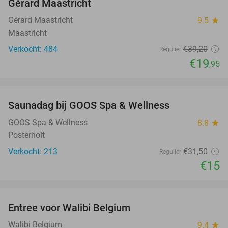
Gérard Maastricht
Gérard Maastricht
9.5
star
Maastricht
Verkocht: 484
€39
,20
Regulier
€19
,95
favorite_border
Saunadag bij GOOS Spa & Wellness
52%
GOOS Spa & Wellness
8.8
star
Posterholt
Verkocht: 213
€31
,50
Regulier
€15
favorite_border
Entree voor Walibi Belgium
35%
Walibi Belgium
9.4
star