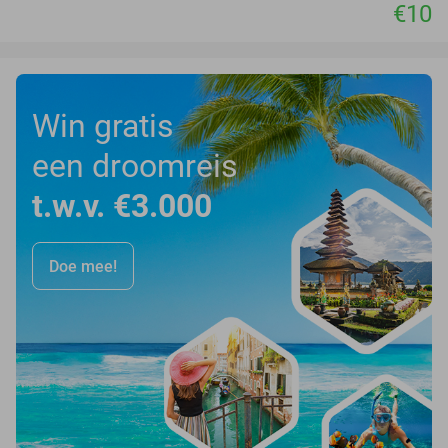
€10
Win gratis
een droomreis
t.w.v. €3.000
Doe mee!