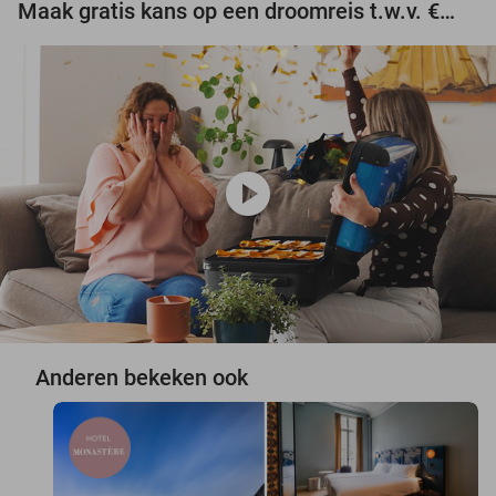
Maak gratis kans op een droomreis t.w.v. €3.000!
play_circle
Anderen bekeken ook