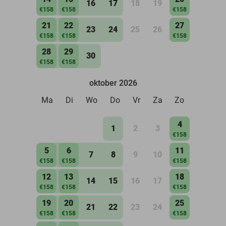
16
17
18
19
€158
€158
€158
21
22
27
23
24
25
26
€158
€158
€158
28
29
30
€158
€158
oktober 2026
Ma
Di
Wo
Do
Vr
Za
Zo
4
1
2
3
€158
5
6
11
7
8
9
10
€158
€158
€158
12
13
18
14
15
16
17
€158
€158
€158
19
20
25
21
22
23
24
€158
€158
€158