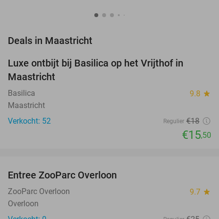
favorite_border
Deals in Maastricht
Luxe ontbijt bij Basilica op het Vrijthof in
14%
Maastricht
Basilica
9.8
star
Maastricht
Verkocht: 52
€18
Regulier
€15
,50
favorite_border
Entree ZooParc Overloon
34%
NEW
TODAY
ZooParc Overloon
9.7
star
Overloon