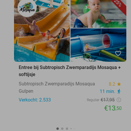
25%
favorite_border
Entree bij Subtropisch Zwemparadijs Mosaqua +
softijsje
Subtropisch Zwemparadijs Mosaqua
8.2
star
Gulpen
11 min.
directions_walk
Verkocht: 2.533
€17
,95
Regulier
€13
,50