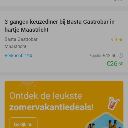
favorite_border
3-gangen keuzediner bij Basta Gastrobar in
38%
hartje Maastricht
Basta Gastrobar
9.9
star
Maastricht
Verkocht: 190
€42
,50
Regulier
€26
,50
Ontdek de leukste
zomervakantiedeals
!
Bekijk nu