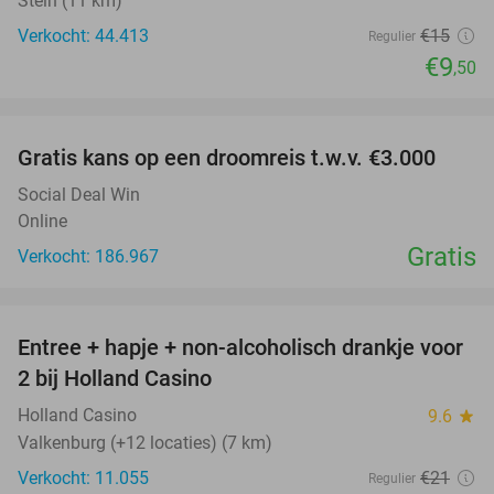
Stein (11 km)
Verkocht: 44.413
€15
Regulier
€9
,50
favorite_border
Gratis kans op een droomreis t.w.v. €3.000
Social Deal Win
Online
Gratis
Verkocht: 186.967
favorite_border
Entree + hapje + non-alcoholisch drankje voor
52%
2 bij Holland Casino
Holland Casino
9.6
star
Valkenburg (+12 locaties) (7 km)
Verkocht: 11.055
€21
Regulier