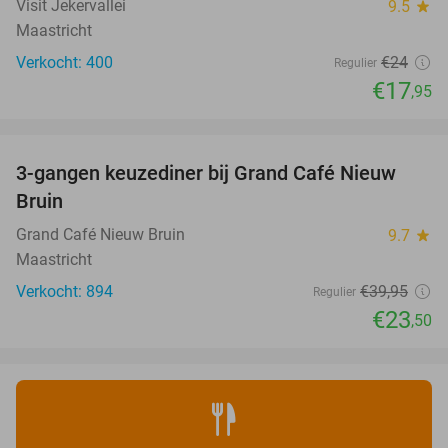
Visit Jekervallei
9.5
star
Maastricht
Verkocht: 400
€24
Regulier
€17
,95
favorite_border
3-gangen keuzediner bij Grand Café Nieuw
41%
Bruin
Grand Café Nieuw Bruin
9.7
star
Maastricht
Verkocht: 894
€39
,95
Regulier
€23
,50