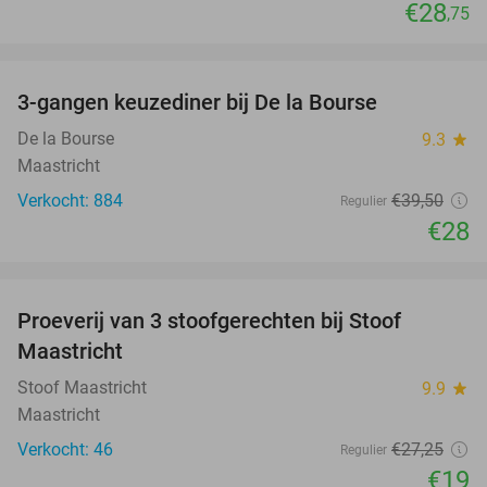
€28
,75
favorite_border
3-gangen keuzediner bij De la Bourse
29%
De la Bourse
9.3
star
Maastricht
Verkocht: 884
€39
,50
Regulier
€28
favorite_border
Proeverij van 3 stoofgerechten bij Stoof
30%
Maastricht
Stoof Maastricht
9.9
star
Maastricht
Verkocht: 46
€27
,25
Regulier
€19