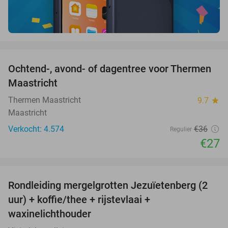
favorite_border
Ochtend-, avond- of dagentree voor Thermen
25%
Maastricht
Thermen Maastricht
9.7
star
Maastricht
Verkocht: 4.574
€36
Regulier
€27
favorite_border
Rondleiding mergelgrotten Jezuïetenberg (2
25%
uur) + koffie/thee + rijstevlaai +
waxinelichthouder