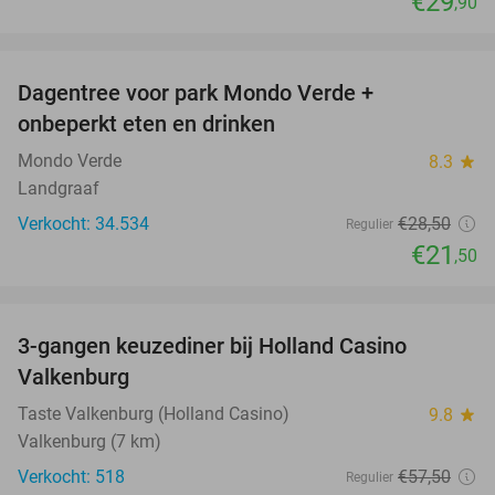
€29
,90
favorite_border
Dagentree voor park Mondo Verde +
25%
onbeperkt eten en drinken
Mondo Verde
8.3
star
Landgraaf
Verkocht: 34.534
€28
,50
Regulier
€21
,50
favorite_border
3-gangen keuzediner bij Holland Casino
50%
Valkenburg
Taste Valkenburg (Holland Casino)
9.8
star
Valkenburg (7 km)
Verkocht: 518
€57
,50
Regulier