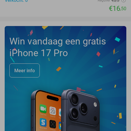
Verkocht: 0
€25
Regulier
€16
,50
Win vandaag een gratis
iPhone 17 Pro
Meer info