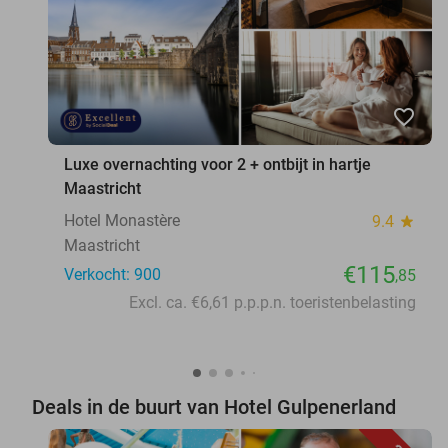
favorite_border
Luxe overnachting voor 2 + ontbijt in hartje
Maastricht
Hotel Monastère
9.4
star
Maastricht
€115
Verkocht: 900
,85
Excl. ca. €6,61 p.p.p.n. toeristenbelasting
Deals in de buurt van Hotel Gulpenerland