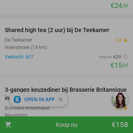
€24
,50
favorite_border
Shared high tea (2 uur) bij De Teekamer
45%
De Teekamer
9.8
star
Hoensbroek (14 km)
Verkocht: 607
€29
Regulier
€15
,95
favorite_border
3-gangen keuzediner bij Brasserie Britannique
43%
in hartje Maastricht
close
OPEN IN APP
Brasserie Britannique
9.5
star
Maastricht
€158
shopping_cart
Koop nu
Verkocht: 286
€44
,95
Regulier