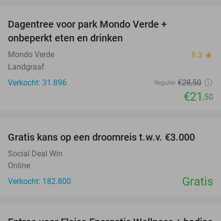
Dagentree voor park Mondo Verde +
25%
onbeperkt eten en drinken
Mondo Verde
8.3
star
Landgraaf
Verkocht: 31.896
€28
,50
Regulier
€21
,50
favorite_border
Gratis kans op een droomreis t.w.v. €3.000
Social Deal Win
Online
Gratis
Verkocht: 182.800
favorite_border