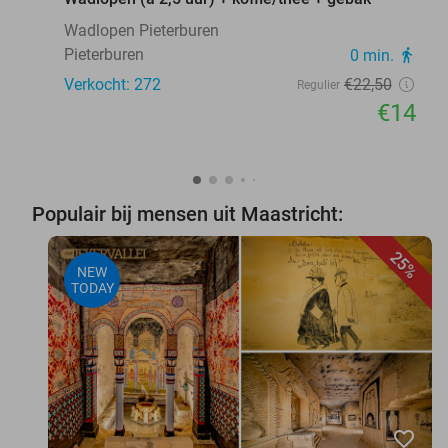
Wadlopen Pieterburen
Pieterburen
0 min.
directions_walk
Verkocht: 272
€22
,50
Regulier
€14
Populair bij mensen uit Maastricht:
25%
NEW
TODAY
favorite_border