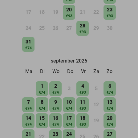
20
23
17
18
19
21
22
€93
€93
28
24
25
26
27
29
30
€93
31
€74
september 2026
Ma
Di
Wo
Do
Vr
Za
Zo
1
2
4
6
3
5
€74
€74
€93
€74
7
8
9
10
11
13
12
€74
€74
€74
€74
€93
€74
14
15
16
17
18
20
19
€74
€74
€74
€74
€93
€74
21
23
24
27
22
25
26