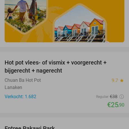
favorite_border
Hot pot vlees- of vismix + voorgerecht +
32%
bijgerecht + nagerecht
Chuan Ba Hot Pot
9.7
star
Lanaken
Verkocht: 1.682
€38
Regulier
€25
,90
favorite_border
Entree Pakawi Park