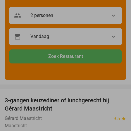
Zoek Restaurant
favorite_border
3-gangen keuzediner of lunchgerecht bij
49%
Gérard Maastricht
Gérard Maastricht
9.5
star
Maastricht