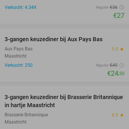
Verkocht: 4.344
€36
Regulier
€27
favorite_border
3-gangen keuzediner bij Aux Pays Bas
50%
Aux Pays Bas
9.0
star
Maastricht
Verkocht: 250
€49
Regulier
€24
,50
favorite_border
3-gangen keuzediner bij Brasserie Britannique
43%
in hartje Maastricht
Brasserie Britannique
9.5
star
Maastricht