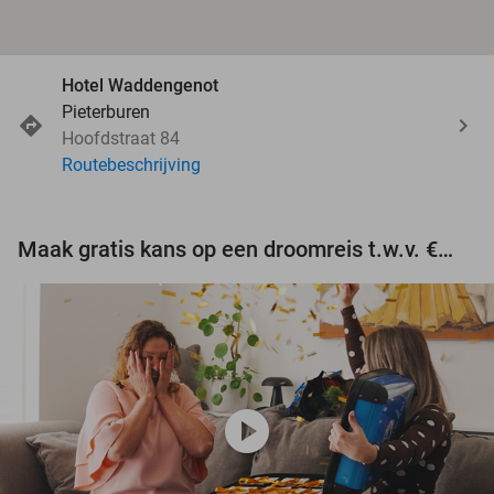
Hotel Waddengenot
Pieterburen
Hoofdstraat 84
Routebeschrijving
Maak gratis kans op een droomreis t.w.v. €3.000!
play_circle