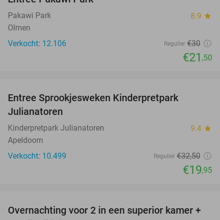
28%
Pakawi Park
8.9
star
Olmen
Verkocht: 12.106
€30
Regulier
€21
,50
favorite_border
Entree Sprookjesweken Kinderpretpark
39%
Julianatoren
Kinderpretpark Julianatoren
9.4
star
Apeldoorn
Verkocht: 10.499
€32
,50
Regulier
€19
,95
favorite_border
Overnachting voor 2 in een superior kamer +
15%