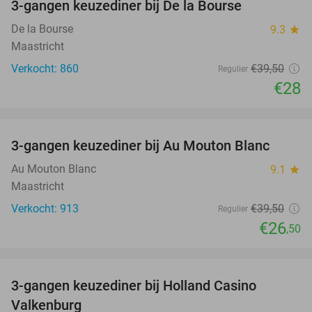
3-gangen keuzediner bij De la Bourse
29%
De la Bourse
9.3
star
Maastricht
Verkocht: 860
€39
,50
Regulier
€28
favorite_border
3-gangen keuzediner bij Au Mouton Blanc
33%
Au Mouton Blanc
9.1
star
Maastricht
Verkocht: 913
€39
,50
Regulier
€26
,50
favorite_border
3-gangen keuzediner bij Holland Casino
50%
Valkenburg