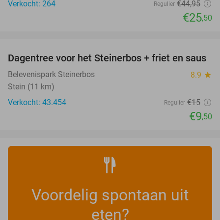
Verkocht: 264
€44
,95
Regulier
€25
,50
favorite_border
Dagentree voor het Steinerbos + friet en saus
37%
Belevenispark Steinerbos
8.9
star
Stein (11 km)
Verkocht: 43.454
€15
Regulier
€9
,50
Voordelig spontaan uit
eten?