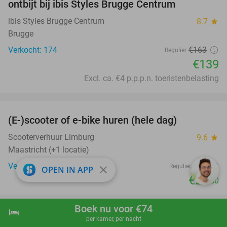
ontbijt bij ibis Styles Brugge Centrum
ibis Styles Brugge Centrum
8.7
star
Brugge
Verkocht: 174
€163
Regulier
€139
Excl. ca. €4 p.p.p.n. toeristenbelasting
favorite_border
(E-)scooter of e-bike huren (hele dag)
25%
Scooterverhuur Limburg
9.6
star
Maastricht (+1 locatie)
Verkocht: 557
€30
Regulier
close
OPEN IN APP
€22
,50
favorite_border
Boek nu voor €74
hotel
shopping_cart
Boek nu
navigate_next
per kamer, per nacht
Entree voor klimpark Adventure Valley + evt. 5
17%