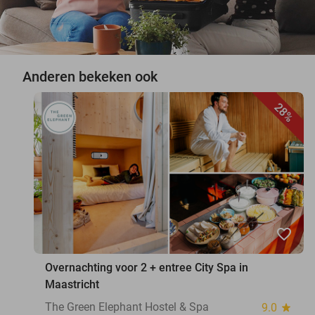
Anderen bekeken ook
28%
favorite_border
Overnachting voor 2 + entree City Spa in
Maastricht
The Green Elephant Hostel & Spa
9.0
star