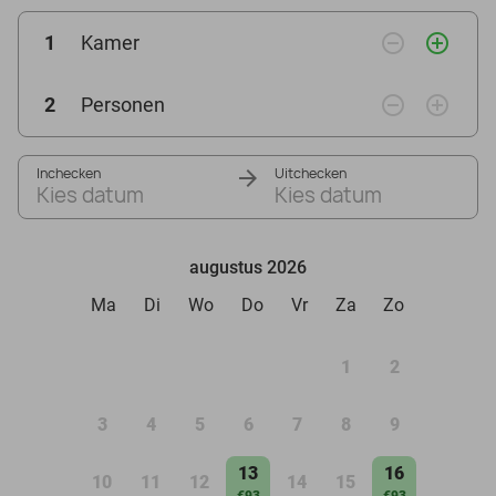
remove_circle_outline
add_circle_outline
1
Kamer
remove_circle_outline
add_circle_outline
2
Personen
Inchecken
Uitchecken
Kies datum
Kies datum
augustus 2026
Ma
Di
Wo
Do
Vr
Za
Zo
1
2
3
4
5
6
7
8
9
13
16
10
11
12
14
15
€93
€93