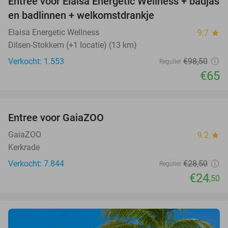
Entree voor Elaisa Energetic Wellness + badjas
34%
en badlinnen + welkomstdrankje
Elaisa Energetic Wellness
9.7
star
Dilsen-Stokkem (+1 locatie) (13 km)
Verkocht: 1.553
€98
,50
Regulier
€65
favorite_border
Entree voor GaiaZOO
14%
GaiaZOO
9.2
star
Kerkrade
Verkocht: 7.844
€28
,50
Regulier
€24
,50