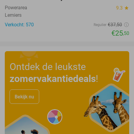
Powerarea
9.3
star
Lemiers
Verkocht: 570
€37
,50
Regulier
€25
,50
Ontdek de leukste
zomervakantiedeals
!
Bekijk nu