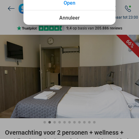
Open
7 dagen per week beschikbaar
10+ miljoen leden
Annuleer
Bereikbaar tot 23:00
9,4
op basis van
205.886 reviews
Ontdek 15.000+ deals
66%
7 dagen per week beschikbaar
10+ miljoen leden
favorite_border
Overnachting voor 2 personen + wellness +