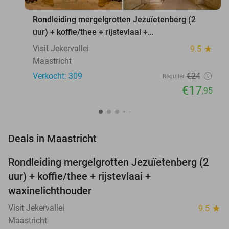
Rondleiding mergelgrotten Jezuïetenberg (2
uur) + koffie/thee + rijstevlaai +
waxinelichthouder
Visit Jekervallei
9.5
star
Maastricht
Verkocht: 309
€24
Regulier
€17
,95
favorite_border
Deals in Maastricht
Rondleiding mergelgrotten Jezuïetenberg (2
25%
NEW
uur) + koffie/thee + rijstevlaai +
TODAY
waxinelichthouder
Visit Jekervallei
9.5
star
Maastricht