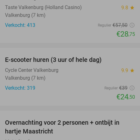
Taste Valkenburg (Holland Casino)
9.8
star
Valkenburg (7 km)
Verkocht: 413
€57
,50
Regulier
€28
,75
favorite_border
E-scooter huren (3 uur of hele dag)
37%
Cycle Center Valkenburg
9.9
star
Valkenburg (7 km)
Verkocht: 319
€39
Regulier
€24
,50
favorite_border
Overnachting voor 2 personen + ontbijt in
26%
hartje Maastricht