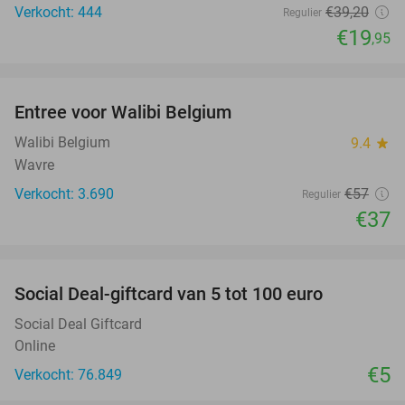
Verkocht: 444
€39
,20
Regulier
€19
,95
favorite_border
Entree voor Walibi Belgium
35%
Walibi Belgium
9.4
star
Wavre
Verkocht: 3.690
€57
Regulier
€37
favorite_border
Social Deal-giftcard van 5 tot 100 euro
Social Deal Giftcard
Online
€5
Verkocht: 76.849
favorite_border