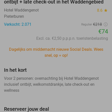
ontbijt + late check-out in het Waddengebied
Hotel Waddengenot
8.6
star
Pieterburen
Verkocht: 2.071
€218
Regulier
€74
Excl. ca. €2,50 p.p.p.n. toeristenbelasting
Dagelijks om middernacht nieuwe Social Deals. Wees
snel, op = op!
In het kort
Voor 2 personen: overnachting bij Hotel Waddengenot
inclusief ontbijt, welkomstdrankje, late check-out en
wellness
Reserveer jouw deal