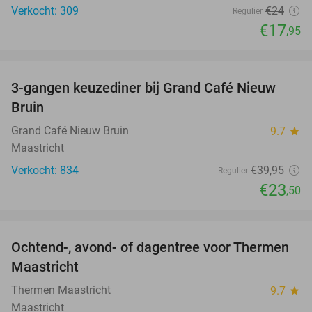
Verkocht: 309
€24
Regulier
€17
,95
favorite_border
3-gangen keuzediner bij Grand Café Nieuw
41%
Bruin
Grand Café Nieuw Bruin
9.7
star
Maastricht
Verkocht: 834
€39
,95
Regulier
€23
,50
favorite_border
Ochtend-, avond- of dagentree voor Thermen
25%
Maastricht
Thermen Maastricht
9.7
star
Maastricht