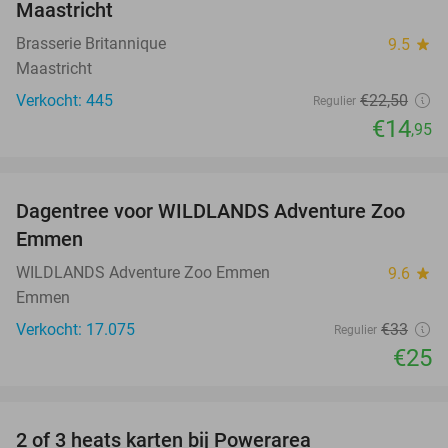
Maastricht
Brasserie Britannique
9.5
star
Maastricht
Verkocht: 445
€22
,50
Regulier
€14
,95
favorite_border
Dagentree voor WILDLANDS Adventure Zoo
24%
Emmen
WILDLANDS Adventure Zoo Emmen
9.6
star
Emmen
Verkocht: 17.075
€33
Regulier
€25
favorite_border
2 of 3 heats karten bij Powerarea
32%