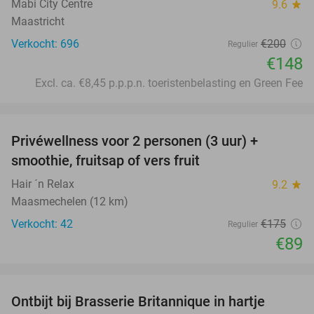
Mabi City Centre
9.6
star
Maastricht
Verkocht: 696
€200
Regulier
€148
Excl. ca. €8,45 p.p.p.n. toeristenbelasting en Green Fee
favorite_border
Privéwellness voor 2 personen (3 uur) +
49%
smoothie, fruitsap of vers fruit
Hair ´n Relax
9.2
star
Maasmechelen (12 km)
Verkocht: 42
€175
Regulier
€89
favorite_border
Ontbijt bij Brasserie Britannique in hartje
34%