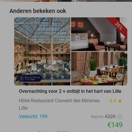
Anderen bekeken ook
35%
favorite_border
Overnachting voor 2 + ontbijt in het hart van Lille
Hôtel Restaurant Couvent des Minimes
8.4
star
Lille
Verkocht: 199
€229
Regulier
€149