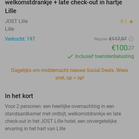
welkomstdrankje + late check-out in hartje
Lille
JOST Lille
9.1
star
Lille
Verkocht: 197
€117,97
Regulier
€100
,27
Inclusief toeristenbelasting
Dagelijks om middernacht nieuwe Social Deals. Wees
snel, op = op!
In het kort
Voor 2 personen: een heerlijke overnachting in een
standaardkamer met ontbijt, welkomstdrankje en late
check-out in het JOST Lille hotel, een onvergetelijke
ervaring in het hart van Lille