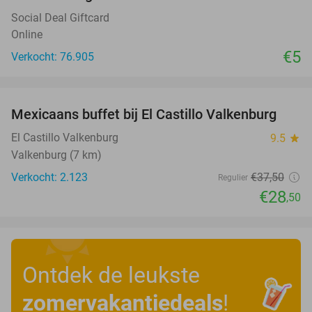
Social Deal Giftcard
Online
€5
Verkocht: 76.905
favorite_border
Mexicaans buffet bij El Castillo Valkenburg
24%
El Castillo Valkenburg
9.5
star
Valkenburg (7 km)
Verkocht: 2.123
€37
,50
Regulier
€28
,50
Ontdek de leukste
zomervakantiedeals
!