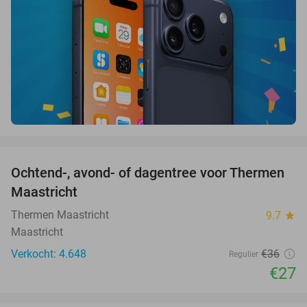
favorite_border
Ochtend-, avond- of dagentree voor Thermen
25%
Maastricht
Thermen Maastricht
9.7
star
Maastricht
Verkocht: 4.648
€36
Regulier
€27
favorite_border