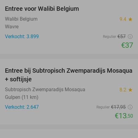
Entree voor Walibi Belgium
35%
Walibi Belgium
9.4
star
Wavre
Verkocht: 3.899
€57
Regulier
€37
favorite_border
Entree bij Subtropisch Zwemparadijs Mosaqua
25%
+ softijsje
Subtropisch Zwemparadijs Mosaqua
8.2
star
Gulpen (11 km)
Verkocht: 2.647
€17
,95
Regulier
€13
,50
favorite_border