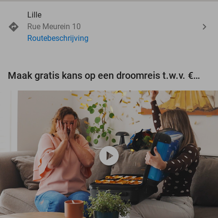
Lille
Rue Meurein 10
Routebeschrijving
Maak gratis kans op een droomreis t.w.v. €3.000!
play_circle