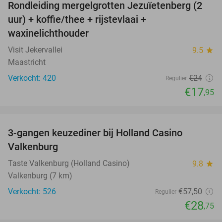
Rondleiding mergelgrotten Jezuïetenberg (2
25%
uur) + koffie/thee + rijstevlaai +
waxinelichthouder
Visit Jekervallei
9.5
star
Maastricht
Verkocht: 420
€24
Regulier
€17
,95
favorite_border
3-gangen keuzediner bij Holland Casino
50%
Valkenburg
Taste Valkenburg (Holland Casino)
9.8
star
Valkenburg (7 km)
Verkocht: 526
€57
,50
Regulier
€28
,75
favorite_border