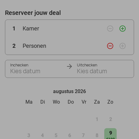
Reserveer jouw deal
remove_circle_outline
add_circle_outline
1
Kamer
remove_circle_outline
add_circle_outline
2
Personen
Inchecken
Uitchecken
Kies datum
Kies datum
augustus 2026
Ma
Di
Wo
Do
Vr
Za
Zo
1
2
9
3
4
5
6
7
8