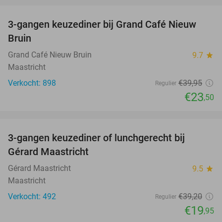
3-gangen keuzediner bij Grand Café Nieuw
41%
Bruin
Grand Café Nieuw Bruin
9.7
star
Maastricht
Verkocht: 898
€39
,95
Regulier
€23
,50
favorite_border
3-gangen keuzediner of lunchgerecht bij
49%
Gérard Maastricht
Gérard Maastricht
9.5
star
Maastricht
Verkocht: 492
€39
,20
Regulier
€19
,95