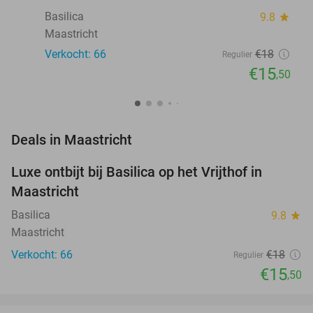
Basilica
9.8
star
Maastricht
Verkocht: 66
€18
Regulier
€15
,50
favorite_border
Deals in Maastricht
Luxe ontbijt bij Basilica op het Vrijthof in
14%
Maastricht
Basilica
9.8
star
Maastricht
Verkocht: 66
€18
Regulier
€15
,50
favorite_border