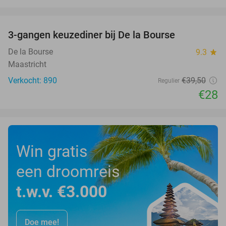
favorite_border
3-gangen keuzediner bij De la Bourse
29%
De la Bourse
9.3
star
Maastricht
Verkocht: 890
€39
,50
Regulier
€28
Win gratis
een droomreis
t.w.v. €3.000
Doe mee!