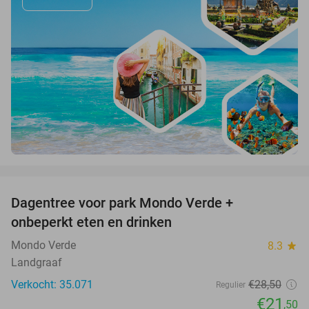
favorite_border
Dagentree voor park Mondo Verde +
25%
onbeperkt eten en drinken
Mondo Verde
8.3
star
Landgraaf
Verkocht: 35.071
€28
,50
Regulier
€21
,50