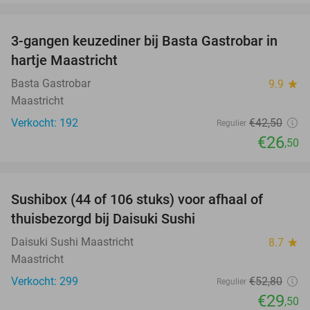
favorite_border
3-gangen keuzediner bij Basta Gastrobar in
38%
hartje Maastricht
Basta Gastrobar
9.9
star
Maastricht
Verkocht: 192
€42
,50
Regulier
€26
,50
favorite_border
Sushibox (44 of 106 stuks) voor afhaal of
44%
thuisbezorgd bij Daisuki Sushi
Daisuki Sushi Maastricht
8.7
star
Maastricht
Verkocht: 299
€52
,80
Regulier
€29
,50