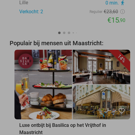
Lille
0 min.
directions_walk
Verkocht: 2
€23
,60
Regulier
€15
,90
Populair bij mensen uit Maastricht:
14%
favorite_border
Luxe ontbijt bij Basilica op het Vrijthof in
Maastricht