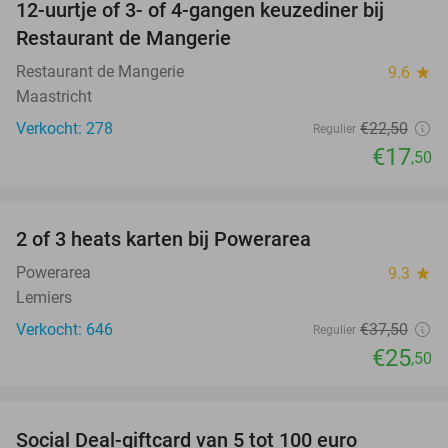
12-uurtje of 3- of 4-gangen keuzediner bij
22%
Restaurant de Mangerie
Restaurant de Mangerie
9.6
star
Maastricht
Verkocht: 278
€22
,50
Regulier
€17
,50
favorite_border
2 of 3 heats karten bij Powerarea
32%
Powerarea
9.3
star
Lemiers
Verkocht: 646
€37
,50
Regulier
€25
,50
favorite_border
Social Deal-giftcard van 5 tot 100 euro