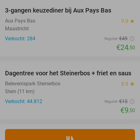
3-gangen keuzediner bij Aux Pays Bas
50%
Aux Pays Bas
9.0
star
Maastricht
Verkocht: 284
€49
Regulier
€24
,50
favorite_border
Dagentree voor het Steinerbos + friet en saus
37%
Belevenispark Steinerbos
8.9
star
Stein (11 km)
Verkocht: 44.812
€15
Regulier
€9
,50