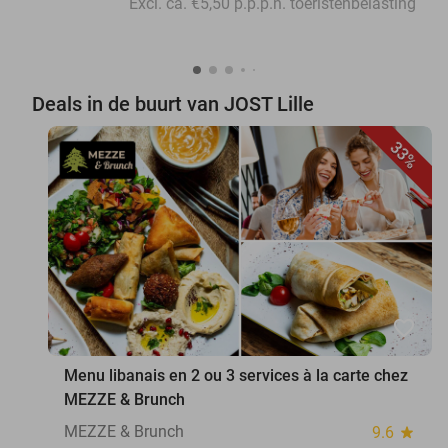
Excl. ca. €5,50 p.p.p.n. toeristenbelasting
Deals in de buurt van JOST Lille
33%
favorite_border
Menu libanais en 2 ou 3 services à la carte chez
MEZZE & Brunch
MEZZE & Brunch
9.6
star