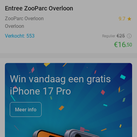
Entree ZooParc Overloon
34%
NEW
TODAY
ZooParc Overloon
9.7
star
Overloon
Verkocht: 553
€25
Regulier
€16
,50
Win vandaag een gratis
iPhone 17 Pro
Meer info