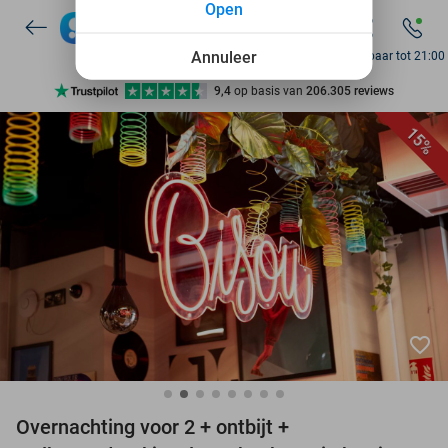
7 dagen per week beschikbaar
Open
10+ miljoen leden
Annuleer
Bereikbaar tot 21:00
9,4
op basis van
206.305 reviews
Ontdek 15.000+ deals
15%
7 dagen per week beschikbaar
10+ miljoen leden
favorite_border
Overnachting voor 2 + ontbijt +