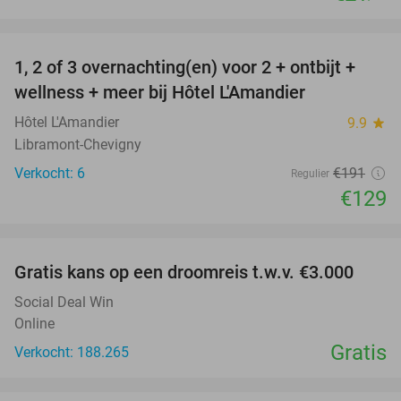
favorite_border
1, 2 of 3 overnachting(en) voor 2 + ontbijt +
32%
NEW
wellness + meer bij Hôtel L'Amandier
TODAY
Hôtel L'Amandier
9.9
star
Libramont-Chevigny
Verkocht: 6
€191
Regulier
€129
favorite_border
Gratis kans op een droomreis t.w.v. €3.000
Social Deal Win
Online
Gratis
Verkocht: 188.265
favorite_border