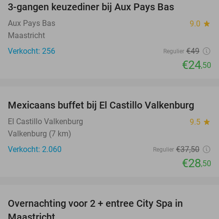
3-gangen keuzediner bij Aux Pays Bas
50%
Aux Pays Bas
9.0
star
Maastricht
Verkocht: 256
€49
Regulier
€24
,50
favorite_border
Mexicaans buffet bij El Castillo Valkenburg
24%
El Castillo Valkenburg
9.5
star
Valkenburg (7 km)
Verkocht: 2.060
€37
,50
Regulier
€28
,50
favorite_border
Overnachting voor 2 + entree City Spa in
28%
Maastricht