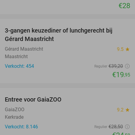
€28
favorite_border
3-gangen keuzediner of lunchgerecht bij
49%
Gérard Maastricht
Gérard Maastricht
9.5
star
Maastricht
Verkocht: 454
€39
,20
Regulier
€19
,95
favorite_border
Entree voor GaiaZOO
14%
GaiaZOO
9.2
star
Kerkrade
Verkocht: 8.146
€28
,50
Regulier