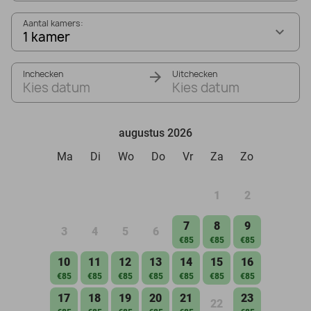
Aantal kamers:
1 kamer
Inchecken
Uitchecken
Kies datum
Kies datum
augustus 2026
Ma
Di
Wo
Do
Vr
Za
Zo
1
2
7
8
9
3
4
5
6
€85
€85
€85
10
11
12
13
14
15
16
€85
€85
€85
€85
€85
€85
€85
17
18
19
20
21
23
22