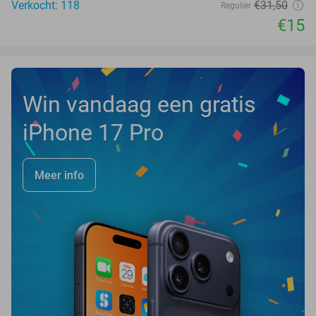
Verkocht: 118
€31
,50
Regulier
€15
Win vandaag een gratis
iPhone 17 Pro
Meer info