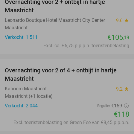
Overnachting voor 2 + ontbijt in hartje
Maastricht
Leonardo Boutique Hotel Maastricht City Center
9.6
star
Maastricht
€105
Verkocht: 1.511
,19
Excl. ca. €6,75 p.p.p.n. toeristenbelasting
favorite_border
Overnachting voor 2 of 4 + ontbijt in hartje
26%
Maastricht
Kaboom Maastricht
9.2
star
Maastricht (+1 locatie)
Verkocht: 2.044
€159
Regulier
€118
Excl. toeristenbelasting en Green Fee van €8,45 p.p.p.n.
favorite_border