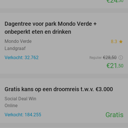
€24
,50
favorite_border
Dagentree voor park Mondo Verde +
25%
onbeperkt eten en drinken
Mondo Verde
8.3
star
Landgraaf
Verkocht: 32.762
€28
,50
Regulier
€21
,50
favorite_border
Gratis kans op een droomreis t.w.v. €3.000
Social Deal Win
Online
Gratis
Verkocht: 184.255
favorite_border