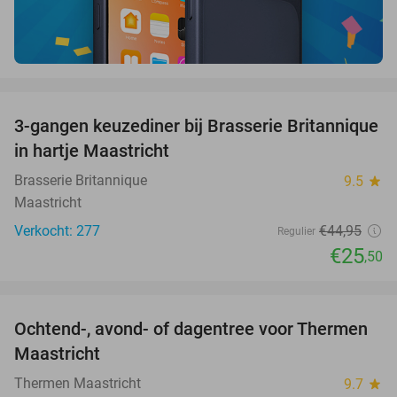
favorite_border
3-gangen keuzediner bij Brasserie Britannique
43%
in hartje Maastricht
Brasserie Britannique
9.5
star
Maastricht
Verkocht: 277
€44
,95
Regulier
€25
,50
favorite_border
Ochtend-, avond- of dagentree voor Thermen
25%
Maastricht
Thermen Maastricht
9.7
star