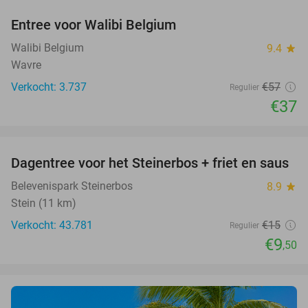
Entree voor Walibi Belgium
35%
Walibi Belgium
9.4
star
Wavre
Verkocht: 3.737
€57
Regulier
€37
favorite_border
Dagentree voor het Steinerbos + friet en saus
37%
Belevenispark Steinerbos
8.9
star
Stein (11 km)
Verkocht: 43.781
€15
Regulier
€9
,50