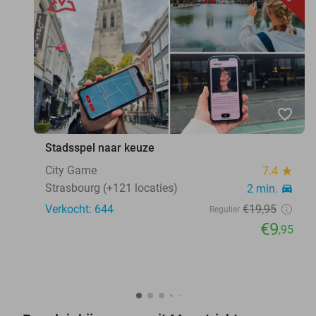
favorite_border
Stadsspel naar keuze
City Game
7.4
star
Strasbourg (+121 locaties)
2 min.
directions_car
Verkocht: 644
€19
,95
Regulier
€9
,95