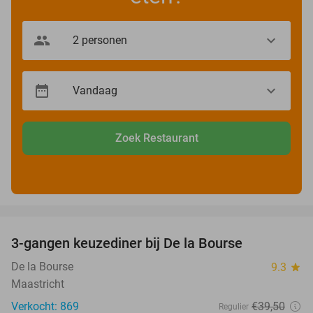
Zoek Restaurant
favorite_border
3-gangen keuzediner bij De la Bourse
29%
De la Bourse
9.3
star
Maastricht
Verkocht: 869
€39
,50
Regulier