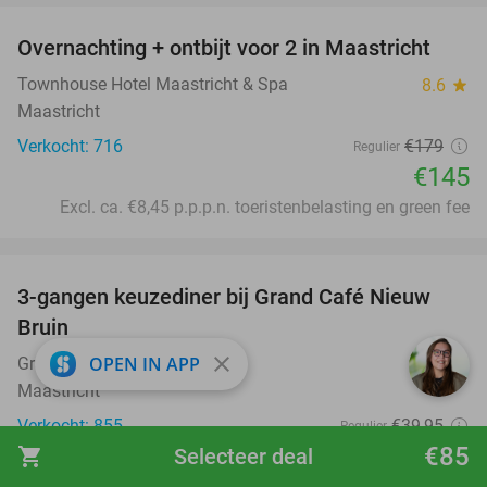
Overnachting + ontbijt voor 2 in Maastricht
19%
Townhouse Hotel Maastricht & Spa
8.6
star
Maastricht
Verkocht: 716
€179
Regulier
€145
Excl. ca. €8,45 p.p.p.n. toeristenbelasting en green fee
favorite_border
3-gangen keuzediner bij Grand Café Nieuw
41%
Bruin
close
OPEN IN APP
Grand Café Nieuw Bruin
9.7
star
Maastricht
Verkocht: 855
€39
,95
Regulier
€23
€85
shopping_cart
Selecteer deal
,50