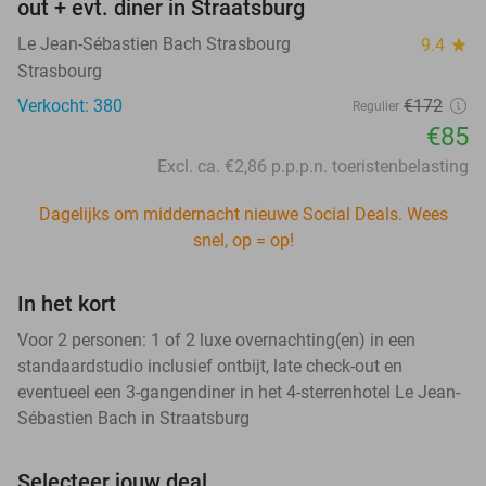
out + evt. diner in Straatsburg
Le Jean-Sébastien Bach Strasbourg
9.4
star
Strasbourg
Verkocht: 380
€172
Regulier
€85
Excl. ca. €2,86 p.p.p.n. toeristenbelasting
Dagelijks om middernacht nieuwe Social Deals. Wees
snel, op = op!
In het kort
Voor 2 personen: 1 of 2 luxe overnachting(en) in een
standaardstudio inclusief ontbijt, late check-out en
eventueel een 3-gangendiner in het 4-sterrenhotel Le Jean-
Sébastien Bach in Straatsburg
Selecteer jouw deal