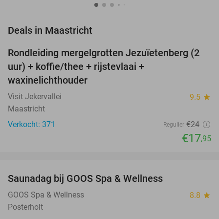
favorite_border
Deals in Maastricht
Rondleiding mergelgrotten Jezuïetenberg (2
25%
uur) + koffie/thee + rijstevlaai +
waxinelichthouder
Visit Jekervallei
9.5
star
Maastricht
Verkocht: 371
€24
Regulier
€17
,95
favorite_border
Saunadag bij GOOS Spa & Wellness
52%
NEW
TODAY
GOOS Spa & Wellness
8.8
star
Posterholt