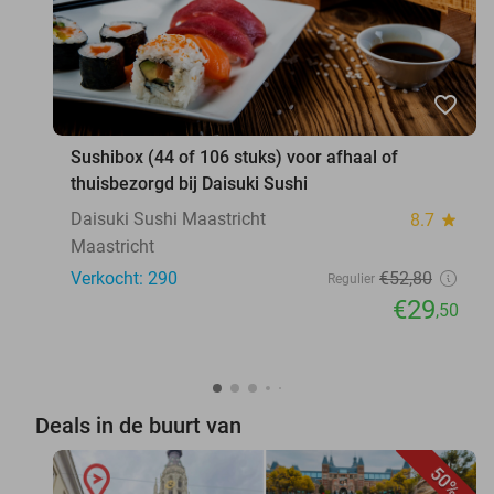
favorite_border
Sushibox (44 of 106 stuks) voor afhaal of
thuisbezorgd bij Daisuki Sushi
Daisuki Sushi Maastricht
8.7
star
Maastricht
Verkocht: 290
€52
,80
Regulier
€29
,50
Deals in de buurt van
50%