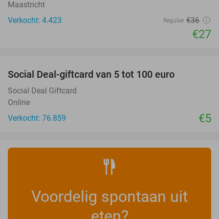
Maastricht
Verkocht: 4.423
€36
Regulier
€27
favorite_border
Social Deal-giftcard van 5 tot 100 euro
Social Deal Giftcard
Online
€5
Verkocht: 76.859
Voordelig spontaan uit
eten?