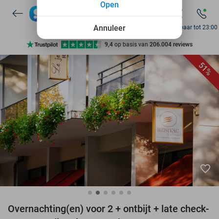
Open
7 dagen per week beschikbaar
10+ miljoen leden
Annuleer
Bereikbaar tot 23:00
9,4
op basis van
206.004 reviews
Ontdek 15.000+ deals
51%
7 dagen per week beschikbaar
10+ miljoen leden
favorite_border
Overnachting(en) voor 2 + ontbijt + late check-