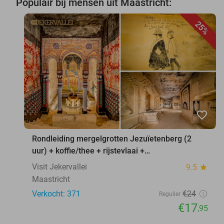
Populair bij mensen uit Maastricht:
25%
favorite_border
Rondleiding mergelgrotten Jezuïetenberg (2
uur) + koffie/thee + rijstevlaai +
waxinelichthouder
Visit Jekervallei
9.5
star
Maastricht
Verkocht: 371
€24
Regulier
€17
,95