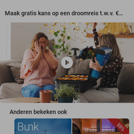
Maak gratis kans op een droomreis t.w.v. €3.000!
play_circle
Anderen bekeken ook
55%