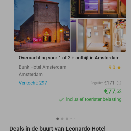
favorite_border
Overnachting voor 1 of 2 + ontbijt in Amsterdam
Bunk Hotel Amsterdam
9.0
star
Amsterdam
Verkocht: 297
€171
Regulier
€77
,62
Inclusief toeristenbelasting
Deals in de buurt van Leonardo Hotel