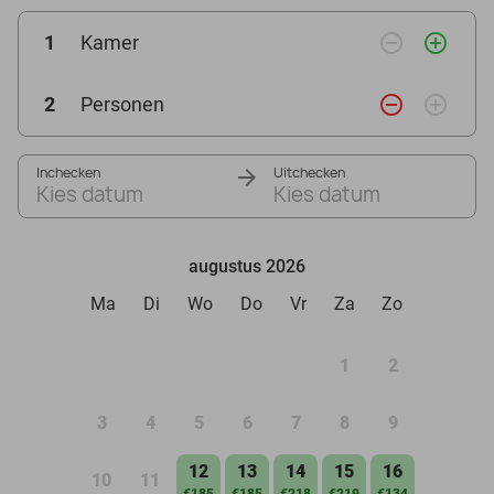
remove_circle_outline
add_circle_outline
1
Kamer
remove_circle_outline
add_circle_outline
2
Personen
Inchecken
Uitchecken
Kies datum
Kies datum
augustus 2026
Ma
Di
Wo
Do
Vr
Za
Zo
1
2
3
4
5
6
7
8
9
12
13
14
15
16
10
11
€185
€185
€218
€219
€134