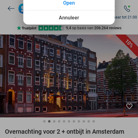
Open
7 dagen per week beschikbaar
10+ miljoen leden
Annuleer
Bereikbaar tot 21:00
9,4
op basis van
206.264 reviews
Ontdek 15.000+ deals
10%
7 dagen per week beschikbaar
10+ miljoen leden
favorite_border
Overnachting voor 2 + ontbijt in Amsterdam