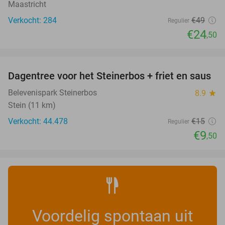
Maastricht
Verkocht: 284
€49
Regulier
€24
,50
favorite_border
Dagentree voor het Steinerbos + friet en saus
37%
Belevenispark Steinerbos
8.9
star
Stein (11 km)
Verkocht: 44.478
€15
Regulier
€9
,50
Voordelig spontaan uit