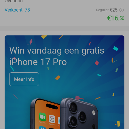
Overloon
Verkocht: 78
€25
Regulier
€16
,50
Win vandaag een gratis
iPhone 17 Pro
Meer info