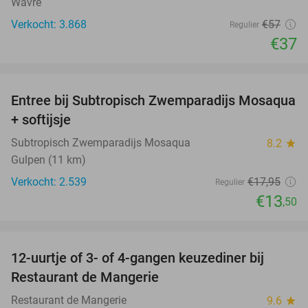
Wavre
Verkocht: 3.868
€57
Regulier
€37
favorite_border
Entree bij Subtropisch Zwemparadijs Mosaqua
25%
+ softijsje
Subtropisch Zwemparadijs Mosaqua
8.2
star
Gulpen (11 km)
Verkocht: 2.539
€17
,95
Regulier
€13
,50
favorite_border
12-uurtje of 3- of 4-gangen keuzediner bij
22%
Restaurant de Mangerie
Restaurant de Mangerie
9.6
star