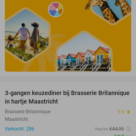
favorite_border
3-gangen keuzediner bij Brasserie Britannique
43%
in hartje Maastricht
Brasserie Britannique
9.5
star
Maastricht
Verkocht: 286
€44
,95
Regulier