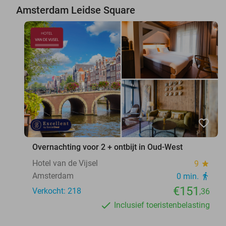
Amsterdam Leidse Square
favorite_border
Overnachting voor 2 + ontbijt in Oud-West
Hotel van de Vijsel
9
star
Amsterdam
0 min.
directions_walk
€151
Verkocht: 218
,36
Inclusief toeristenbelasting