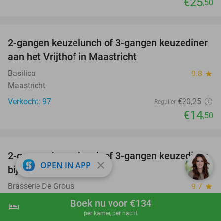
€25
,50
favorite_border
2-gangen keuzelunch of 3-gangen keuzediner
28%
aan het Vrijthof in Maastricht
Basilica
9.8
star
Maastricht
Verkocht: 97
€20
,25
Regulier
€14
,50
favorite_border
2-gangen keuzelunch of 3-gangen keuzediner
30%
close
OPEN IN APP
bij Brasserie De Grous
Brasserie De Grous
9.7
star
Stein (11 km)
Boek nu voor €134
hotel
shopping_cart
Boek nu
navigate_next
Verkocht: 417
€15
,70
per kamer, per nacht
Regulier