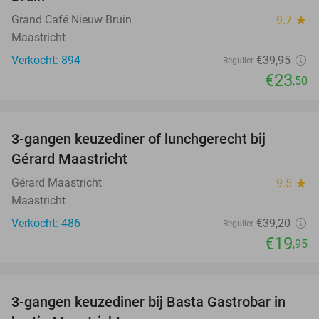
Grand Café Nieuw Bruin
9.7
star
Maastricht
Verkocht: 894
€39
,95
Regulier
€23
,50
favorite_border
3-gangen keuzediner of lunchgerecht bij
49%
Gérard Maastricht
Gérard Maastricht
9.5
star
Maastricht
Verkocht: 486
€39
,20
Regulier
€19
,95
favorite_border
3-gangen keuzediner bij Basta Gastrobar in
38%