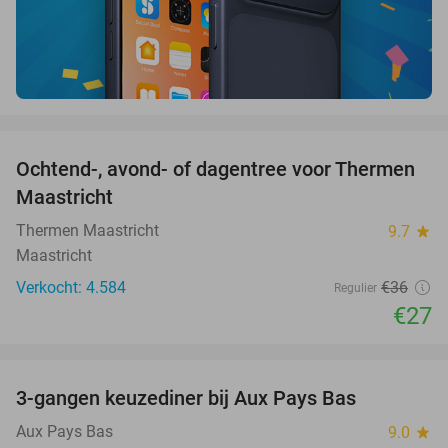
favorite_border
Ochtend-, avond- of dagentree voor Thermen
25%
Maastricht
Thermen Maastricht
9.7
star
Maastricht
Verkocht: 4.584
€36
Regulier
€27
favorite_border
3-gangen keuzediner bij Aux Pays Bas
50%
Aux Pays Bas
9.0
star