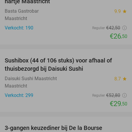
hartje Maastricht
Basta Gastrobar
9.9
star
Maastricht
Verkocht: 190
€42
,50
Regulier
€26
,50
favorite_border
Sushibox (44 of 106 stuks) voor afhaal of
44%
thuisbezorgd bij Daisuki Sushi
Daisuki Sushi Maastricht
8.7
star
Maastricht
Verkocht: 299
€52
,80
Regulier
€29
,50
favorite_border
3-gangen keuzediner bij De la Bourse
29%