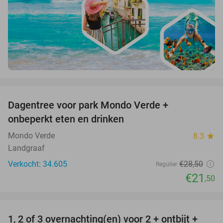
favorite_border
Dagentree voor park Mondo Verde +
25%
onbeperkt eten en drinken
Mondo Verde
8.3
star
Landgraaf
Verkocht: 34.605
€28
,50
Regulier
€21
,50
favorite_border
1, 2 of 3 overnachting(en) voor 2 + ontbijt +
32%