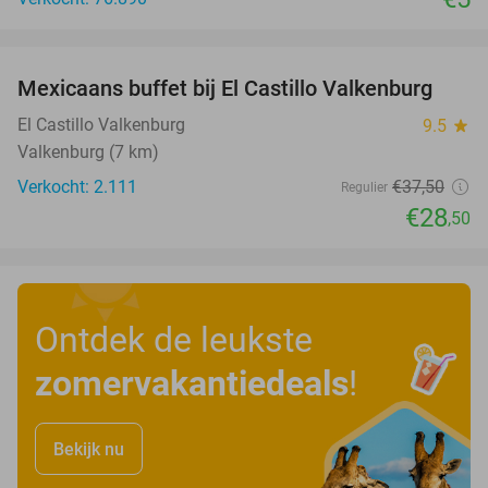
favorite_border
Mexicaans buffet bij El Castillo Valkenburg
24%
El Castillo Valkenburg
9.5
star
Valkenburg (7 km)
Verkocht: 2.111
€37
,50
Regulier
€28
,50
Ontdek de leukste
zomervakantiedeals
!
Bekijk nu