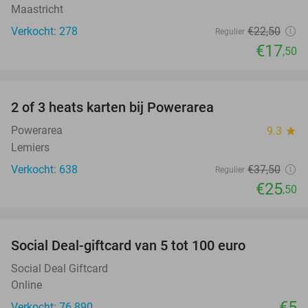
Maastricht
Verkocht: 278
€22
,50
Regulier
€17
,50
favorite_border
2 of 3 heats karten bij Powerarea
32%
Powerarea
9.3
star
Lemiers
Verkocht: 638
€37
,50
Regulier
€25
,50
favorite_border
Social Deal-giftcard van 5 tot 100 euro
Social Deal Giftcard
Online
€5
Verkocht: 76.890