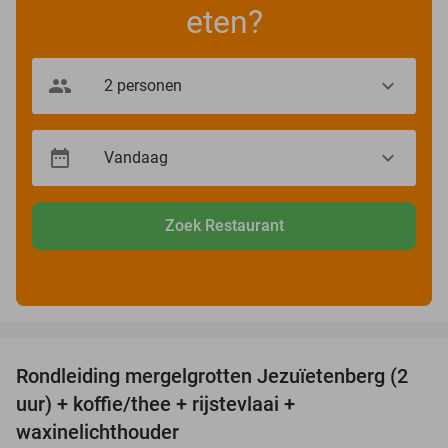
eten?
Zoek Restaurant
favorite_border
Rondleiding mergelgrotten Jezuïetenberg (2
25%
uur) + koffie/thee + rijstevlaai +
waxinelichthouder