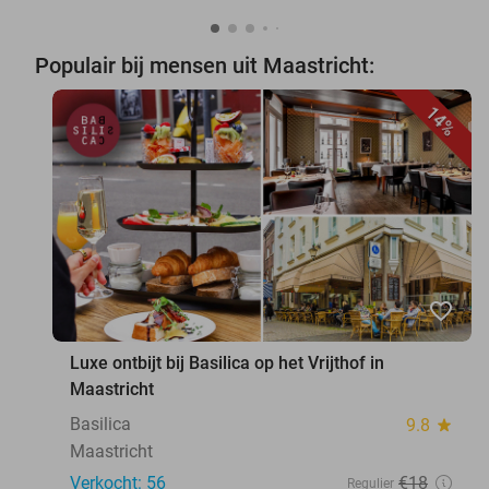
Populair bij mensen uit Maastricht:
14%
favorite_border
Luxe ontbijt bij Basilica op het Vrijthof in
Maastricht
Basilica
9.8
star
Maastricht
Verkocht: 56
€18
Regulier