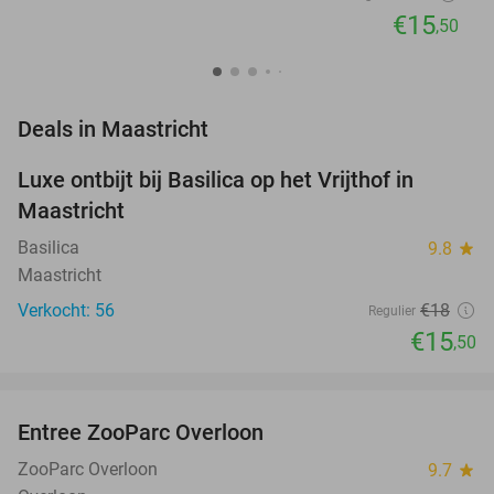
€15
,50
favorite_border
Deals in Maastricht
Luxe ontbijt bij Basilica op het Vrijthof in
14%
Maastricht
Basilica
9.8
star
Maastricht
Verkocht: 56
€18
Regulier
€15
,50
favorite_border
Entree ZooParc Overloon
34%
NEW
TODAY
ZooParc Overloon
9.7
star