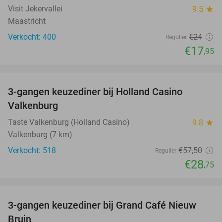
Visit Jekervallei
9.5
star
Maastricht
Verkocht: 400
€24
Regulier
€17
,95
favorite_border
3-gangen keuzediner bij Holland Casino
50%
Valkenburg
Taste Valkenburg (Holland Casino)
9.8
star
Valkenburg (7 km)
Verkocht: 518
€57
,50
Regulier
€28
,75
favorite_border
3-gangen keuzediner bij Grand Café Nieuw
41%
Bruin