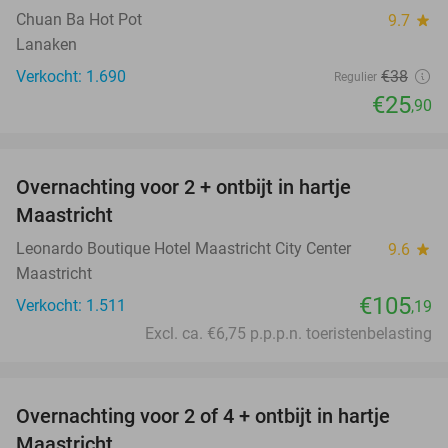
Chuan Ba Hot Pot
9.7
star
Lanaken
Verkocht: 1.690
€38
Regulier
€25
,90
favorite_border
Overnachting voor 2 + ontbijt in hartje
Maastricht
Leonardo Boutique Hotel Maastricht City Center
9.6
star
Maastricht
€105
Verkocht: 1.511
,19
Excl. ca. €6,75 p.p.p.n. toeristenbelasting
favorite_border
Overnachting voor 2 of 4 + ontbijt in hartje
26%
Maastricht