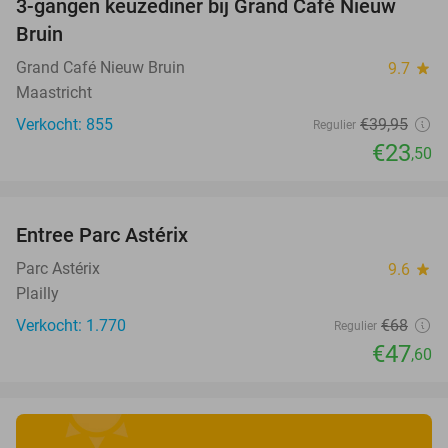
3-gangen keuzediner bij Grand Café Nieuw
41%
Bruin
Grand Café Nieuw Bruin
9.7
star
Maastricht
Verkocht: 855
€39
,95
Regulier
€23
,50
favorite_border
Entree Parc Astérix
30%
Parc Astérix
9.6
star
Plailly
Verkocht: 1.770
€68
Regulier
€47
,60