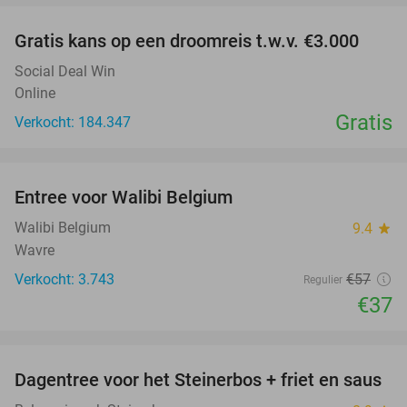
Gratis kans op een droomreis t.w.v. €3.000
Social Deal Win
Online
Gratis
Verkocht: 184.347
favorite_border
Entree voor Walibi Belgium
35%
Walibi Belgium
9.4
star
Wavre
Verkocht: 3.743
€57
Regulier
€37
favorite_border
Dagentree voor het Steinerbos + friet en saus
37%