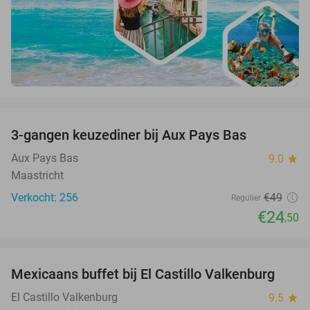
favorite_border
3-gangen keuzediner bij Aux Pays Bas
50%
Aux Pays Bas
9.0
star
Maastricht
Verkocht: 256
€49
Regulier
€24
,50
favorite_border
Mexicaans buffet bij El Castillo Valkenburg
24%
El Castillo Valkenburg
9.5
star