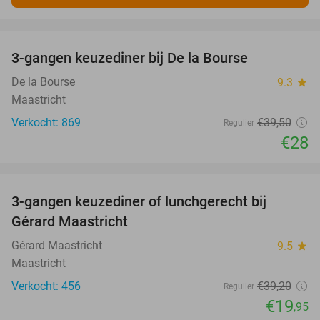
favorite_border
3-gangen keuzediner bij De la Bourse
29%
De la Bourse
9.3
star
Maastricht
Verkocht: 869
€39
,50
Regulier
€28
favorite_border
3-gangen keuzediner of lunchgerecht bij
49%
Gérard Maastricht
Gérard Maastricht
9.5
star
Maastricht
Verkocht: 456
€39
,20
Regulier
€19
,95