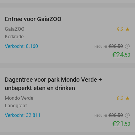
favorite_border
Entree voor GaiaZOO
14%
GaiaZOO
9.2
star
Kerkrade
Verkocht: 8.160
€28
,50
Regulier
€24
,50
favorite_border
Dagentree voor park Mondo Verde +
25%
onbeperkt eten en drinken
Mondo Verde
8.3
star
Landgraaf
Verkocht: 32.811
€28
,50
Regulier
€21
,50
favorite_border