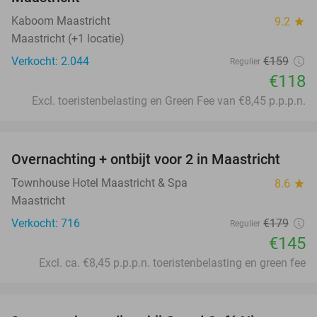
Kaboom Maastricht
9.2
star
Maastricht (+1 locatie)
Verkocht: 2.044
€159
Regulier
€118
Excl. toeristenbelasting en Green Fee van €8,45 p.p.p.n.
favorite_border
Overnachting + ontbijt voor 2 in Maastricht
19%
Townhouse Hotel Maastricht & Spa
8.6
star
Maastricht
Verkocht: 716
€179
Regulier
€145
Excl. ca. €8,45 p.p.p.n. toeristenbelasting en green fee
favorite_border