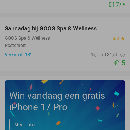
€17
,95
favorite_border
Saunadag bij GOOS Spa & Wellness
52%
NEW
TODAY
GOOS Spa & Wellness
8.8
star
Posterholt
Verkocht: 132
€31
,50
Regulier
€15
Win vandaag een gratis
iPhone 17 Pro
Meer info