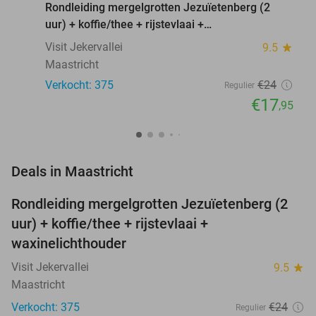
Rondleiding mergelgrotten Jezuïetenberg (2
uur) + koffie/thee + rijstevlaai +
waxinelichthouder
Visit Jekervallei
9.5
star
Maastricht
Verkocht: 375
€24
Regulier
€17
,95
favorite_border
Deals in Maastricht
Rondleiding mergelgrotten Jezuïetenberg (2
25%
uur) + koffie/thee + rijstevlaai +
waxinelichthouder
Visit Jekervallei
9.5
star
Maastricht
Verkocht: 375
€24
Regulier