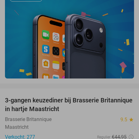
favorite_border
3-gangen keuzediner bij Brasserie Britannique
43%
in hartje Maastricht
Brasserie Britannique
9.5
star
Maastricht
Verkocht: 277
€44
,95
Regulier