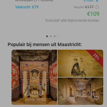
0 min.
directions_walk
Verkocht: 679
€177
Regulier
€109
Inclusief alle bijkomende kosten
Populair bij mensen uit Maastricht:
25%
favorite_border