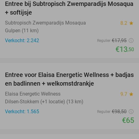
Entree bij Subtropisch Zwemparadijs Mosaqua
25%
+ softijsje
Subtropisch Zwemparadijs Mosaqua
8.2
star
Gulpen (11 km)
Verkocht: 2.242
€17
,95
Regulier
€13
,50
favorite_border
Entree voor Elaisa Energetic Wellness + badjas
34%
en badlinnen + welkomstdrankje
Elaisa Energetic Wellness
9.7
star
Dilsen-Stokkem (+1 locatie) (13 km)
Verkocht: 1.565
€98
,50
Regulier
€65
favorite_border