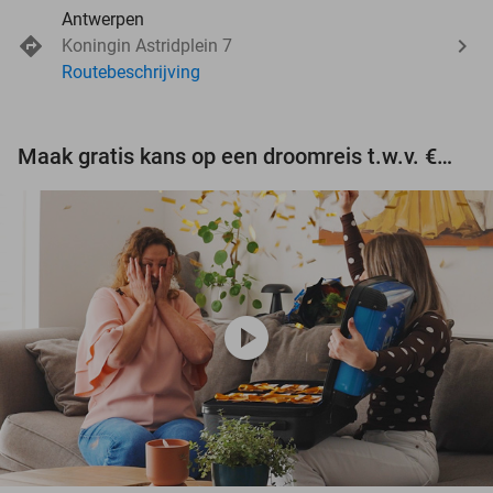
Antwerpen
Koningin Astridplein 7
Routebeschrijving
Maak gratis kans op een droomreis t.w.v. €3.000!
play_circle