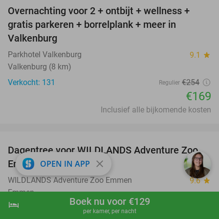
Overnachting voor 2 + ontbijt + wellness +
33%
gratis parkeren + borrelplank + meer in
Valkenburg
Parkhotel Valkenburg
9.1
star
Valkenburg (8 km)
Verkocht: 131
€254
Regulier
€169
Inclusief alle bijkomende kosten
favorite_border
Dagentree voor WILDLANDS Adventure Zoo
24%
Emmen
close
OPEN IN APP
WILDLANDS Adventure Zoo Emmen
9.6
star
Emmen
Boek nu voor €129
hotel
shopping_cart
Boek nu
navigate_next
Verkocht: 17.712
€33
Regulier
per kamer, per nacht