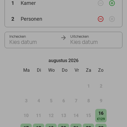
remove_circle_outline
add_circle_outline
1
Kamer
remove_circle_outline
add_circle_outline
2
Personen
Inchecken
Uitchecken
Kies datum
Kies datum
augustus 2026
Ma
Di
Wo
Do
Vr
Za
Zo
1
2
3
4
5
6
7
8
9
16
10
11
12
13
14
15
€129