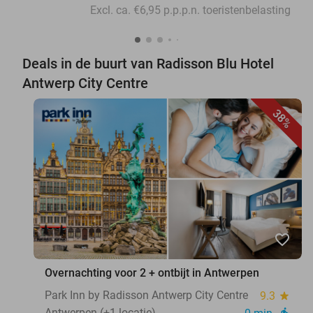
Excl. ca. €6,95 p.p.p.n. toeristenbelasting
Deals in de buurt van Radisson Blu Hotel
Antwerp City Centre
38%
favorite_border
Overnachting voor 2 + ontbijt in Antwerpen
Park Inn by Radisson Antwerp City Centre
9.3
star
Antwerpen (+1 locatie)