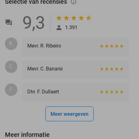
Selectie van recensies
info_outlined
9,3
1.391
R.
Mevr. R. Ribeiro
C.
Mevr. C. Banarsi
F.
Dhr. F. Dullaert
Meer weergeven
Meer informatie