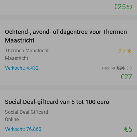
€25
,50
favorite_border
Ochtend-, avond- of dagentree voor Thermen
25%
Maastricht
Thermen Maastricht
9.7
star
Maastricht
Verkocht: 4.432
€36
Regulier
€27
favorite_border
Social Deal-giftcard van 5 tot 100 euro
Social Deal Giftcard
Online
€5
Verkocht: 76.860