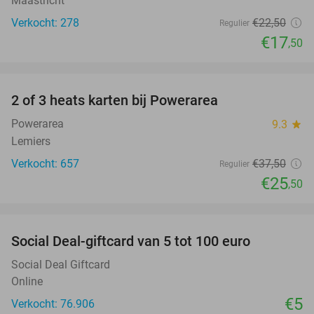
Maastricht
Verkocht: 278
€22
,50
Regulier
€17
,50
favorite_border
2 of 3 heats karten bij Powerarea
32%
Powerarea
9.3
star
Lemiers
Verkocht: 657
€37
,50
Regulier
€25
,50
favorite_border
Social Deal-giftcard van 5 tot 100 euro
Social Deal Giftcard
Online
€5
Verkocht: 76.906