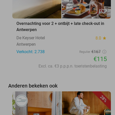
favorite_border
Overnachting voor 2 + ontbijt + late check-out in
Antwerpen
De Keyser Hotel
8.0
star
Antwerpen
Verkocht: 2.738
€167
Regulier
€115
Excl. ca. €3 p.p.p.n. toeristenbelasting
Anderen bekeken ook
28%