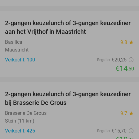
favorite_border
2-gangen keuzelunch of 3-gangen keuzediner
28%
aan het Vrijthof in Maastricht
Basilica
9.8
star
Maastricht
Verkocht: 100
€20
,25
Regulier
€14
,50
favorite_border
2-gangen keuzelunch of 3-gangen keuzediner
30%
bij Brasserie De Grous
Brasserie De Grous
9.7
star
Stein (11 km)
Verkocht: 425
€15
,70
Regulier