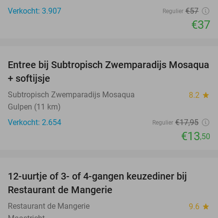
Verkocht: 3.907
€57
Regulier
€37
favorite_border
Entree bij Subtropisch Zwemparadijs Mosaqua
25%
+ softijsje
Subtropisch Zwemparadijs Mosaqua
8.2
star
Gulpen (11 km)
Verkocht: 2.654
€17
,95
Regulier
€13
,50
favorite_border
12-uurtje of 3- of 4-gangen keuzediner bij
22%
Restaurant de Mangerie
Restaurant de Mangerie
9.6
star