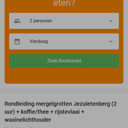
eten?
Zoek Restaurant
favorite_border
Rondleiding mergelgrotten Jezuïetenberg (2
25%
uur) + koffie/thee + rijstevlaai +
waxinelichthouder