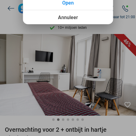
Open
7 dagen per week beschikbaar
10+ miljoen leden
Annuleer
Bereikbaar tot 21:00
9,4
op basis van
206.322 reviews
Ontdek 15.000+ deals
46%
7 dagen per week beschikbaar
10+ miljoen leden
favorite_border
Overnachting voor 2 + ontbijt in hartje