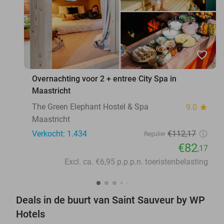
favorite_border
Overnachting voor 2 + entree City Spa in
Maastricht
The Green Elephant Hostel & Spa
9.0
star
Maastricht
Verkocht: 1.434
€112
,17
Regulier
€82
,17
Excl. ca. €6,95 p.p.p.n. toeristenbelasting
Deals in de buurt van Saint Sauveur by WP
Hotels