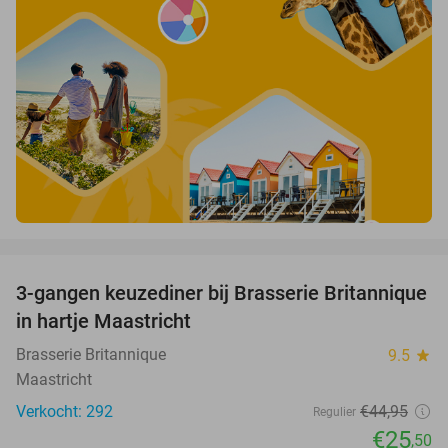
favorite_border
3-gangen keuzediner bij Brasserie Britannique
43%
in hartje Maastricht
Brasserie Britannique
9.5
star
Maastricht
Verkocht: 292
€44
,95
Regulier
€25
,50