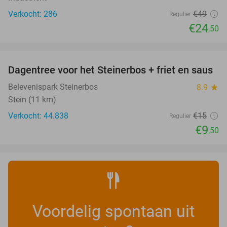
Verkocht: 286
€49
Regulier
€24
,50
favorite_border
Dagentree voor het Steinerbos + friet en saus
37%
Belevenispark Steinerbos
8.9
star
Stein (11 km)
Verkocht: 44.838
€15
Regulier
€9
,50
Voordelig spontaan uit