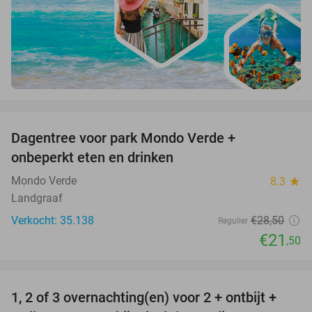
favorite_border
Dagentree voor park Mondo Verde +
25%
onbeperkt eten en drinken
Mondo Verde
8.3
star
Landgraaf
Verkocht: 35.138
€28
,50
Regulier
€21
,50
favorite_border
1, 2 of 3 overnachting(en) voor 2 + ontbijt +
32%
NEW