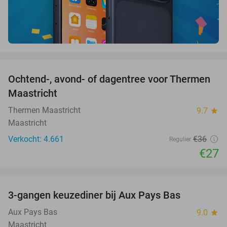
favorite_border
Ochtend-, avond- of dagentree voor Thermen
25%
Maastricht
Thermen Maastricht
9.7
star
Maastricht
Verkocht: 4.661
€36
Regulier
€27
favorite_border
3-gangen keuzediner bij Aux Pays Bas
50%
Aux Pays Bas
9.0
star
Maastricht