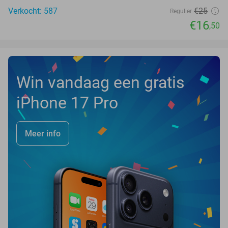
Verkocht: 587
€25
Regulier
€16
,50
Win vandaag een gratis
iPhone 17 Pro
Meer info