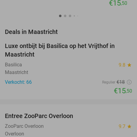
€15
,50
favorite_border
Deals in Maastricht
Luxe ontbijt bij Basilica op het Vrijthof in
14%
Maastricht
Basilica
9.8
star
Maastricht
Verkocht: 66
€18
Regulier
€15
,50
favorite_border
Entree ZooParc Overloon
34%
NEW
TODAY
ZooParc Overloon
9.7
star
Overloon