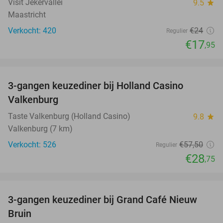
Visit Jekervallei
9.5
star
Maastricht
Verkocht: 420
€24
Regulier
€17
,95
favorite_border
3-gangen keuzediner bij Holland Casino
50%
Valkenburg
Taste Valkenburg (Holland Casino)
9.8
star
Valkenburg (7 km)
Verkocht: 526
€57
,50
Regulier
€28
,75
favorite_border
3-gangen keuzediner bij Grand Café Nieuw
41%
Bruin