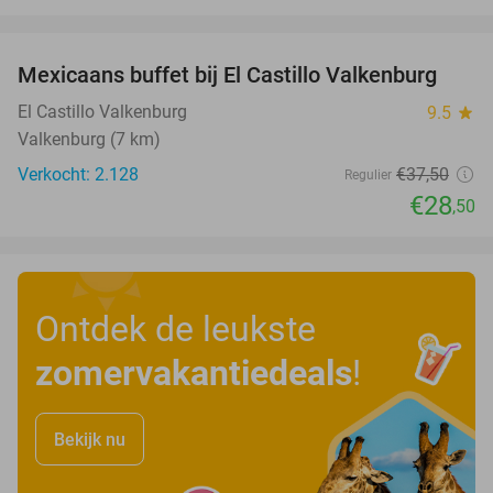
favorite_border
Mexicaans buffet bij El Castillo Valkenburg
24%
El Castillo Valkenburg
9.5
star
Valkenburg (7 km)
Verkocht: 2.128
€37
,50
Regulier
€28
,50
Ontdek de leukste
zomervakantiedeals
!
Bekijk nu