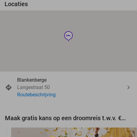
Locaties
hotel
Blankenberge
Langestraat 50
Routebeschrijving
Maak gratis kans op een droomreis t.w.v. €3.000!