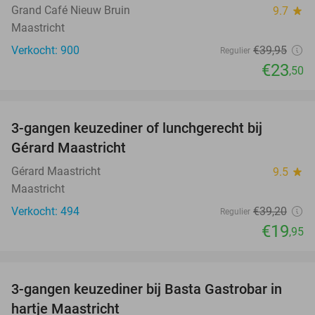
Grand Café Nieuw Bruin
9.7
star
Maastricht
Verkocht: 900
€39
,95
Regulier
€23
,50
favorite_border
3-gangen keuzediner of lunchgerecht bij
49%
Gérard Maastricht
Gérard Maastricht
9.5
star
Maastricht
Verkocht: 494
€39
,20
Regulier
€19
,95
favorite_border
3-gangen keuzediner bij Basta Gastrobar in
38%
hartje Maastricht