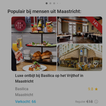
Populair bij mensen uit Maastricht:
14%
favorite_border
Luxe ontbijt bij Basilica op het Vrijthof in
Maastricht
Basilica
9.8
star
Maastricht
Verkocht: 66
€18
Regulier