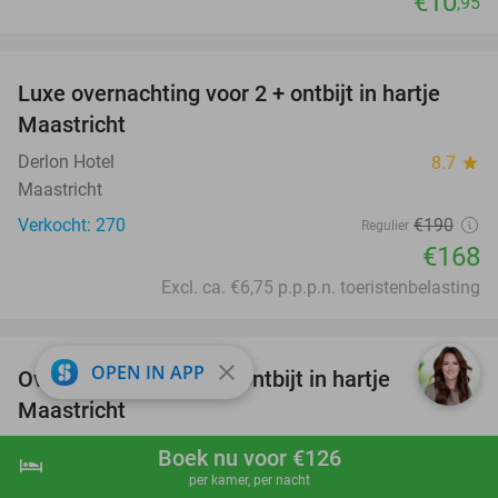
€10
,95
favorite_border
Luxe overnachting voor 2 + ontbijt in hartje
12%
Maastricht
Derlon Hotel
8.7
star
Maastricht
Verkocht: 270
€190
Regulier
€168
Excl. ca. €6,75 p.p.p.n. toeristenbelasting
favorite_border
close
OPEN IN APP
Overnachting voor 2 + ontbijt in hartje
Maastricht
Leonardo Boutique Hotel Maastricht City Center
9.6
star
Boek nu voor €126
hotel
shopping_cart
Boek nu
navigate_next
Maastricht
per kamer, per nacht