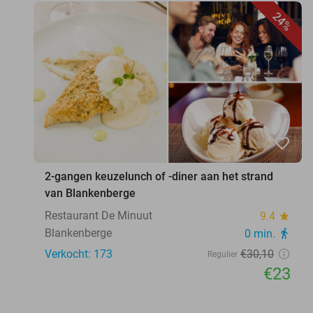
24%
favorite_border
2-gangen keuzelunch of -diner aan het strand
van Blankenberge
Restaurant De Minuut
9.4
star
Blankenberge
0 min.
directions_walk
Verkocht: 173
€30
,10
Regulier
€23