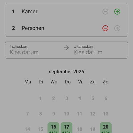
remove_circle_outline
add_circle_outline
1
Kamer
remove_circle_outline
add_circle_outline
2
Personen
Inchecken
Uitchecken
Kies datum
Kies datum
september 2026
Ma
Di
Wo
Do
Vr
Za
Zo
1
2
3
4
5
6
7
8
9
10
11
12
13
16
17
20
14
15
18
19
€126
€126
€126