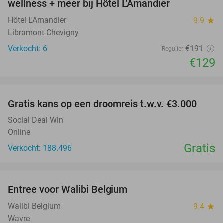
wellness + meer bij Hôtel L'Amandier
TODAY
Hôtel L'Amandier
9.9
star
Libramont-Chevigny
Verkocht: 6
€191
Regulier
€129
favorite_border
Gratis kans op een droomreis t.w.v. €3.000
Social Deal Win
Online
Gratis
Verkocht: 188.496
favorite_border
Entree voor Walibi Belgium
35%
Walibi Belgium
9.4
star
Wavre