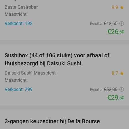
Basta Gastrobar
9.9
star
Maastricht
Verkocht: 192
€42
,50
Regulier
€26
,50
favorite_border
Sushibox (44 of 106 stuks) voor afhaal of
44%
thuisbezorgd bij Daisuki Sushi
Daisuki Sushi Maastricht
8.7
star
Maastricht
Verkocht: 299
€52
,80
Regulier
€29
,50
favorite_border
3-gangen keuzediner bij De la Bourse
29%