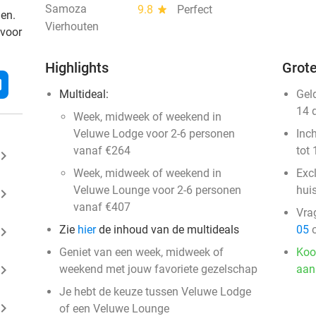
Samoza
9.8
star
Perfect
den.
Vierhouten
 voor
Highlights
Grote
l
Multideal:
Gel
14 
Week, midweek of weekend in
Veluwe Lodge voor 2-6 personen
Inc
vanaf €264
tot 
ard_arrow_right
Week, midweek of weekend in
Exc
Veluwe Lounge voor 2-6 personen
hui
ard_arrow_right
vanaf €407
Vra
Zie
hier
de inhoud van de multideals
05
o
ard_arrow_right
Geniet van een week, midweek of
Koo
ard_arrow_right
weekend met jouw favoriete gezelschap
aan
Je hebt de keuze tussen Veluwe Lodge
ard_arrow_right
of een Veluwe Lounge