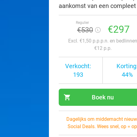
aankomst van een compleet
Regulier
€297
€530
Excl. €1,50 p.p.p.n. en bedlinne
€12 p.p.
Verkocht:
Korting
193
44%
shopping_cart
Boek nu
navi
Dagelijks om middernacht nieuw
Social Deals. Wees snel, op = op