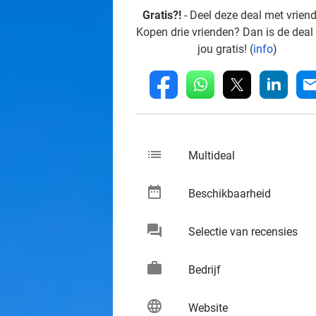
Gratis?!
- Deel deze deal met vrien
Kopen drie vrienden? Dan is de deal
jou gratis! (
info
)
whatsapp
linkedin
fb
mai
list
keybo
Multideal
date_range
keybo
Beschikbaarheid
chat
keybo
Selectie van recensies
work
keybo
Bedrijf
language
keybo
Website