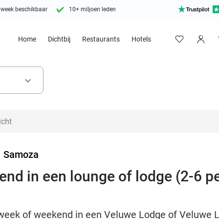
 week beschikbaar
10+ miljoen leden
Home
Dichtbij
Restaurants
Hotels
keyboard_arrow_down
>
Samoza
nd in een lounge of lodge (2-6 p
)week of weekend in een Veluwe Lodge of Veluwe L