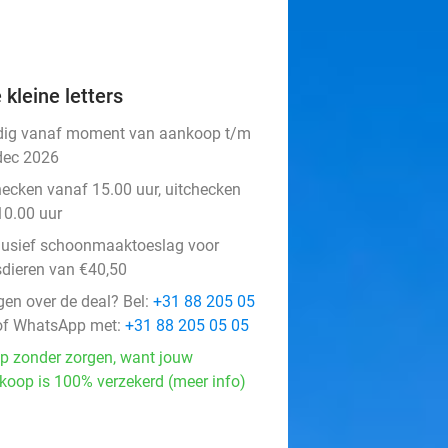
 kleine letters
dig vanaf moment van aankoop t/m
dec 2026
hecken vanaf 15.00 uur, uitchecken
10.00 uur
lusief schoonmaaktoeslag voor
sdieren van €40,50
gen over de deal? Bel:
+31 88 205 05
f WhatsApp met:
+31 88 205 05 05
p zonder zorgen, want jouw
koop is 100% verzekerd (meer info)