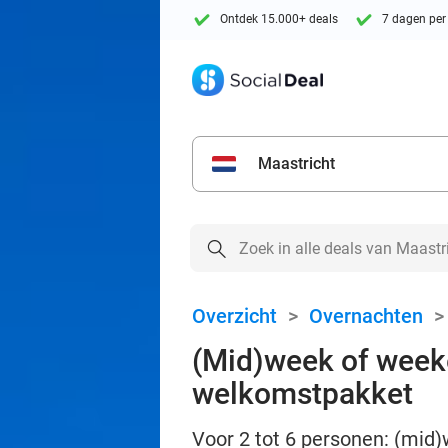
Ontdek 15.000+ deals
7 dagen per
Maastricht
Overzicht
>
Overnachten
(Mid)week of weeke
welkomstpakket
Voor 2 tot 6 personen: (mid