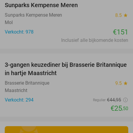
Sunparks Kempense Meren
Sunparks Kempense Meren
8.5
star
Mol
€151
Verkocht: 978
Inclusief alle bijkomende kosten
favorite_border
3-gangen keuzediner bij Brasserie Britannique
43%
in hartje Maastricht
Brasserie Britannique
9.5
star
Maastricht
Verkocht: 294
€44
,95
Regulier
€25
,50