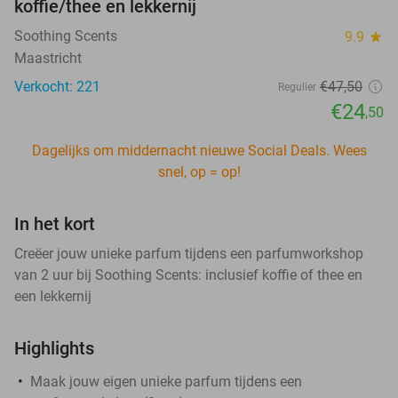
koffie/thee en lekkernij
Soothing Scents
9.9
star
Maastricht
Verkocht: 221
€47
,50
Regulier
€24
,50
Dagelijks om middernacht nieuwe Social Deals. Wees
snel, op = op!
In het kort
Creëer jouw unieke parfum tijdens een parfumworkshop
van 2 uur bij Soothing Scents: inclusief koffie of thee en
een lekkernij
Highlights
Maak jouw eigen unieke parfum tijdens een