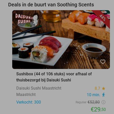
Deals in de buurt van Soothing Scents
44%
favorite_border
Sushibox (44 of 106 stuks) voor afhaal of
thuisbezorgd bij Daisuki Sushi
Daisuki Sushi Maastricht
8.7
star
Maastricht
10 min.
directions_walk
Verkocht: 300
€52
,80
Regulier
€29
,50