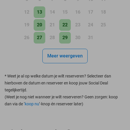
12
13
14
15
16
17
18
19
20
21
22
23
24
25
26
27
28
29
30
31
Meer weergeven
*
Weet je al op welke datum je wilt reserveren? Selecteer dan
hierboven de datum en reserveer en koop jouw Social Deal
tegelijkertijd.
(Weet je nog niet wanneer je wilt reserveren? Geen zorgen: koop
dan via de ‘
koop nu
’-knop én reserveer later)