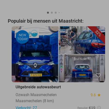
Populair bij mensen uit Maastricht:
32%
NEW
TODAY
favorite_border
Uitgebreide autowasbeurt
Ozwash Maasmechelen
9.6
star
Maasmechelen (8 km)
Verkocht: 27
€19
Regulier