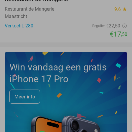
Restaurant de Mangerie
9.6
star
Maastricht
Verkocht: 280
€22
,50
Regulier
€17
,50
Win vandaag een gratis
iPhone 17 Pro
Meer info