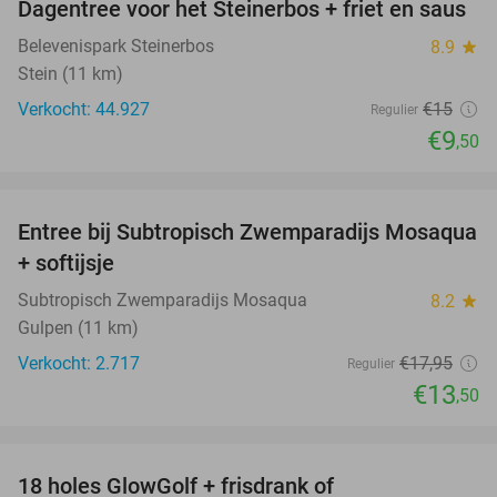
Dagentree voor het Steinerbos + friet en saus
37%
Belevenispark Steinerbos
8.9
star
Stein (11 km)
Verkocht: 44.927
€15
Regulier
€9
,50
favorite_border
Entree bij Subtropisch Zwemparadijs Mosaqua
25%
+ softijsje
Subtropisch Zwemparadijs Mosaqua
8.2
star
Gulpen (11 km)
Verkocht: 2.717
€17
,95
Regulier
€13
,50
favorite_border
18 holes GlowGolf + frisdrank of
30%