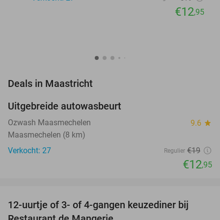
€12
,95
favorite_border
Deals in Maastricht
Uitgebreide autowasbeurt
32%
NEW
TODAY
Ozwash Maasmechelen
9.6
star
Maasmechelen (8 km)
Verkocht: 27
€19
Regulier
€12
,95
favorite_border
12-uurtje of 3- of 4-gangen keuzediner bij
22%
Restaurant de Mangerie