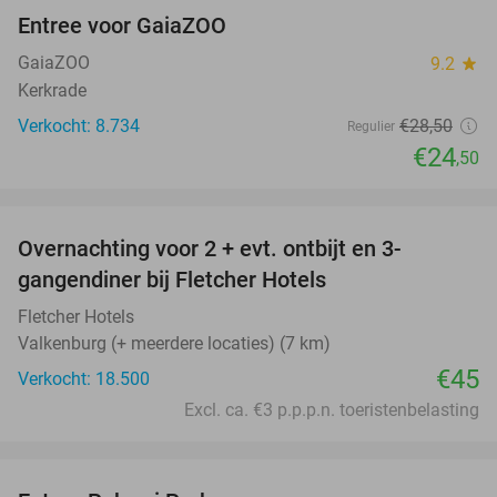
Entree voor GaiaZOO
14%
GaiaZOO
9.2
star
Kerkrade
Verkocht: 8.734
€28
,50
Regulier
€24
,50
favorite_border
Overnachting voor 2 + evt. ontbijt en 3-
gangendiner bij Fletcher Hotels
Fletcher Hotels
Valkenburg (+ meerdere locaties) (7 km)
€45
Verkocht: 18.500
Excl. ca. €3 p.p.p.n. toeristenbelasting
favorite_border