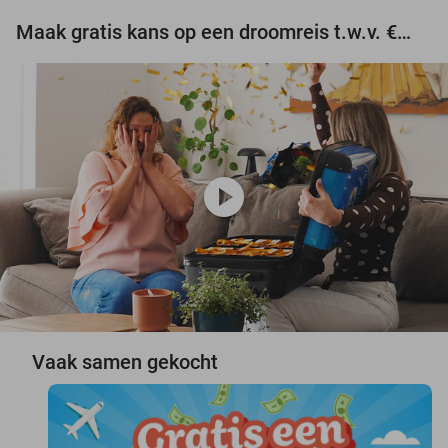
Maak gratis kans op een droomreis t.w.v. €3.000!
play_circle
Vaak samen gekocht