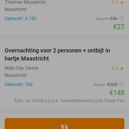
Thermen Maastricht
9.7
star
Maastricht
Verkocht: 4.742
€36
Regulier
€27
favorite_border
Overnachting voor 2 personen + ontbijt in
26%
hartje Maastricht
Mabi City Centre
9.6
star
Maastricht
Verkocht: 700
€200
Regulier
€148
Excl. ca. €8,45 p.p.p.n. toeristenbelasting en Green Fee