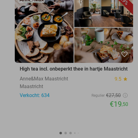
29%
favorite_border
High tea incl. onbeperkt thee in hartje Maastricht
Anne&Max Maastricht
9.5
star
Maastricht
Verkocht: 634
€27
,50
Regulier
€19
,50