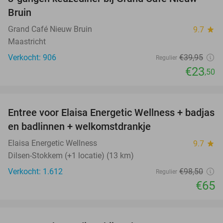
41%
Bruin
Grand Café Nieuw Bruin
9.7
star
Maastricht
Verkocht: 906
€39
,95
Regulier
€23
,50
favorite_border
Entree voor Elaisa Energetic Wellness + badjas
34%
en badlinnen + welkomstdrankje
Elaisa Energetic Wellness
9.7
star
Dilsen-Stokkem (+1 locatie) (13 km)
Verkocht: 1.612
€98
,50
Regulier
€65
favorite_border