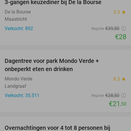
3-gangen keuzediner bij De la Bourse
29%
De la Bourse
9.3
star
Maastricht
Verkocht: 892
€39
,50
Regulier
€28
favorite_border
Dagentree voor park Mondo Verde +
25%
onbeperkt eten en drinken
Mondo Verde
8.3
star
Landgraaf
Verkocht: 35.511
€28
,50
Regulier
€21
,50
favorite_border
Overnachtingen voor 4 tot 8 personen bij