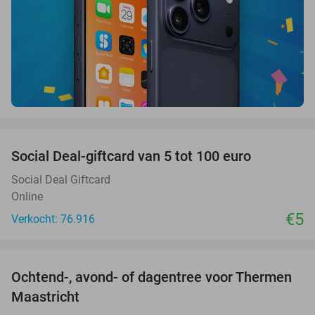
favorite_border
Social Deal-giftcard van 5 tot 100 euro
Social Deal Giftcard
Online
€5
Verkocht: 76.916
favorite_border
Ochtend-, avond- of dagentree voor Thermen
25%
Maastricht