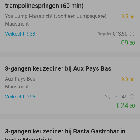
trampolinespringen (60 min)
You Jump Maastricht (voorheen Jumpsquare)
9.5
star
Maastricht
Verkocht: 933
€13
,50
Regulier
€9
,50
favorite_border
3-gangen keuzediner bij Aux Pays Bas
50%
Aux Pays Bas
9.0
star
Maastricht
Verkocht: 296
€49
Regulier
€24
,50
favorite_border
3-gangen keuzediner bij Basta Gastrobar in
38%