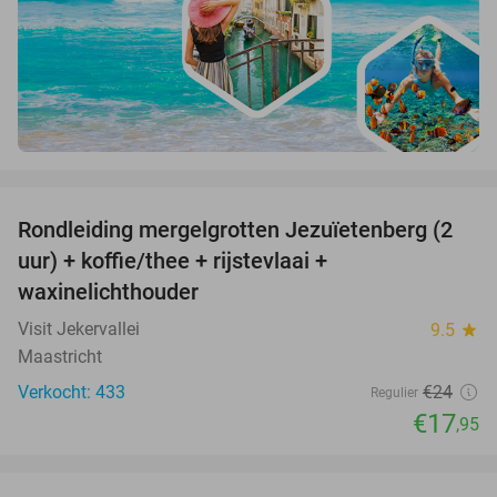
favorite_border
Rondleiding mergelgrotten Jezuïetenberg (2
25%
uur) + koffie/thee + rijstevlaai +
waxinelichthouder
Visit Jekervallei
9.5
star
Maastricht
Verkocht: 433
€24
Regulier
€17
,95
favorite_border