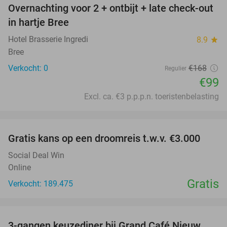
Overnachting voor 2 + ontbijt + late check-out
41%
NEW
in hartje Bree
TODAY
Hotel Brasserie Ingredi
8.9
star
Bree
Verkocht: 0
€168
Regulier
€99
Excl. ca. €3 p.p.p.n. toeristenbelasting
favorite_border
Gratis kans op een droomreis t.w.v. €3.000
Social Deal Win
Online
Gratis
Verkocht: 189.475
favorite_border
3-gangen keuzediner bij Grand Café Nieuw