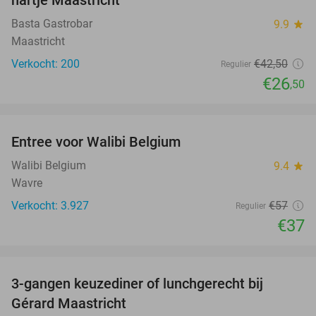
hartje Maastricht
Basta Gastrobar
9.9
star
Maastricht
Verkocht: 200
€42
,50
Regulier
€26
,50
favorite_border
Entree voor Walibi Belgium
35%
Walibi Belgium
9.4
star
Wavre
Verkocht: 3.927
€57
Regulier
€37
favorite_border
3-gangen keuzediner of lunchgerecht bij
49%
Gérard Maastricht