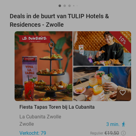
Deals in de buurt van TULIP Hotels &
Residences - Zwolle
10%
favorite_border
Fiesta Tapas Toren bij La Cubanita
La Cubanita Zwolle
Zwolle
3 min.
directions_walk
Verkocht: 79
€19
,50
Regulier