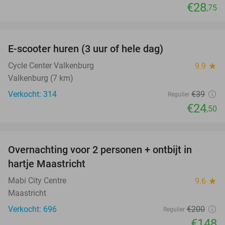
€28
,75
favorite_border
E-scooter huren (3 uur of hele dag)
37%
Cycle Center Valkenburg
9.9
star
Valkenburg (7 km)
Verkocht: 314
€39
Regulier
€24
,50
favorite_border
Overnachting voor 2 personen + ontbijt in
26%
hartje Maastricht
Mabi City Centre
9.6
star
Maastricht
Verkocht: 696
€200
Regulier
€148