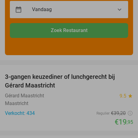
Zoek Restaurant
favorite_border
3-gangen keuzediner of lunchgerecht bij
49%
Gérard Maastricht
Gérard Maastricht
9.5
star
Maastricht
Verkocht: 434
€39
,20
Regulier
€19
,95
favorite_border