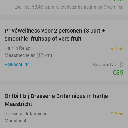
Excl. ca. €8,45 p.p.p.n. toeristenbelasting en Green Fee
favorite_border
Privéwellness voor 2 personen (3 uur) +
49%
smoothie, fruitsap of vers fruit
Hair ´n Relax
9.2
star
Maasmechelen (12 km)
Verkocht: 44
€175
Regulier
€89
favorite_border
Ontbijt bij Brasserie Britannique in hartje
34%
Maastricht
Brasserie Britannique
9.5
star
Maastricht