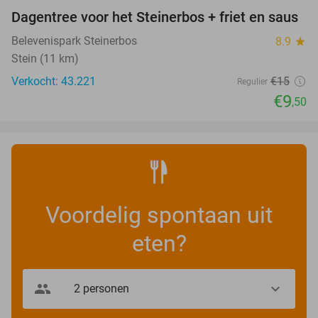
Dagentree voor het Steinerbos + friet en saus
37%
Belevenispark Steinerbos
8.9
star
Stein (11 km)
Verkocht: 43.221
€15
Regulier
€9
,50
Voordelig spontaan uit
eten?