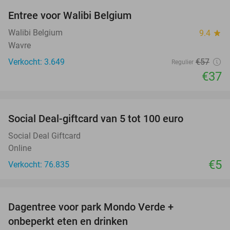
Entree voor Walibi Belgium
35%
Walibi Belgium
9.4
star
Wavre
Verkocht: 3.649
€57
Regulier
€37
favorite_border
Social Deal-giftcard van 5 tot 100 euro
Social Deal Giftcard
Online
€5
Verkocht: 76.835
favorite_border
Dagentree voor park Mondo Verde +
25%
onbeperkt eten en drinken