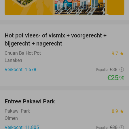
favorite_border
Hot pot vlees- of vismix + voorgerecht +
32%
bijgerecht + nagerecht
Chuan Ba Hot Pot
9.7
star
Lanaken
Verkocht: 1.678
€38
Regulier
€25
,90
favorite_border
Entree Pakawi Park
28%
Pakawi Park
8.9
star
Olmen
Verkocht: 11.805
€30
Regulier