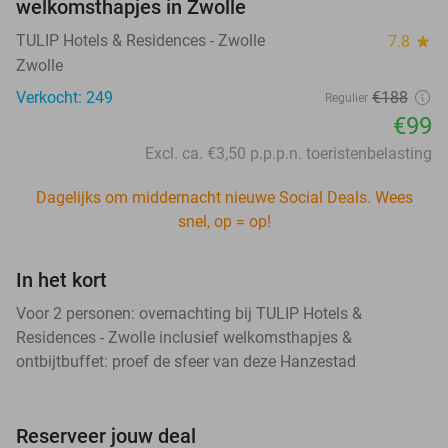
welkomsthapjes in Zwolle
TULIP Hotels & Residences - Zwolle
7.8
star
Zwolle
Verkocht: 249
€188
Regulier
€99
Excl. ca. €3,50 p.p.p.n. toeristenbelasting
Dagelijks om middernacht nieuwe Social Deals. Wees
snel, op = op!
In het kort
Voor 2 personen: overnachting bij TULIP Hotels &
Residences - Zwolle inclusief welkomsthapjes &
ontbijtbuffet: proef de sfeer van deze Hanzestad
Reserveer jouw deal