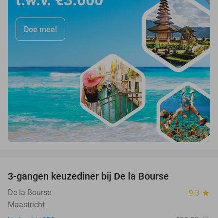
Doe mee!
favorite_border
3-gangen keuzediner bij De la Bourse
29%
De la Bourse
9.3
star
Maastricht