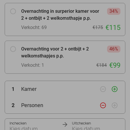
Overnachting in surperior kamer voor
34%
2 + ontbijt + 2 welkomsthapje p.p.
€115
Verkocht: 69
€175
Overnachting voor 2 + ontbijt + 2
46%
welkomsthapjes p.p.
€99
Verkocht: 1
€184
remove_circle_outline
add_circle_outline
1
Kamer
remove_circle_outline
add_circle_outline
2
Personen
Inchecken
Uitchecken
Kies datum
Kies datum