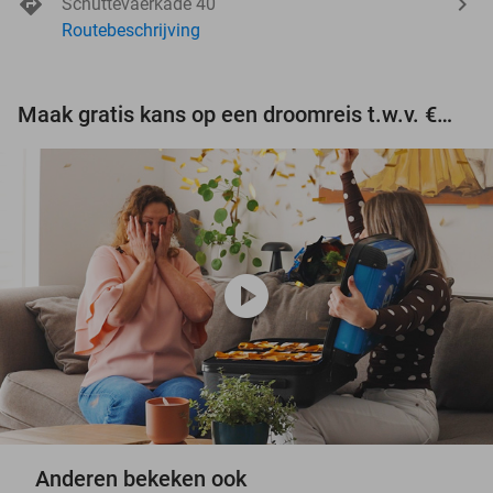
Schuttevaerkade 40
Routebeschrijving
Maak gratis kans op een droomreis t.w.v. €3.000!
play_circle
Anderen bekeken ook