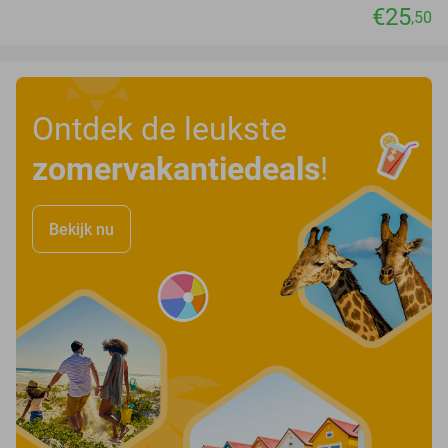
€25
,50
Ontdek de leukste
zomervakantiedeals
!
Bekijk nu