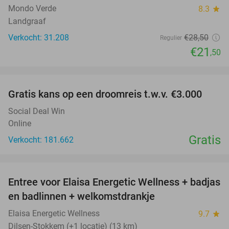
Mondo Verde
8.3
star
Landgraaf
Verkocht: 31.208
€28
,50
Regulier
€21
,50
favorite_border
Gratis kans op een droomreis t.w.v. €3.000
Social Deal Win
Online
Gratis
Verkocht: 181.662
favorite_border
Entree voor Elaisa Energetic Wellness + badjas
34%
en badlinnen + welkomstdrankje
Elaisa Energetic Wellness
9.7
star
Dilsen-Stokkem (+1 locatie) (13 km)