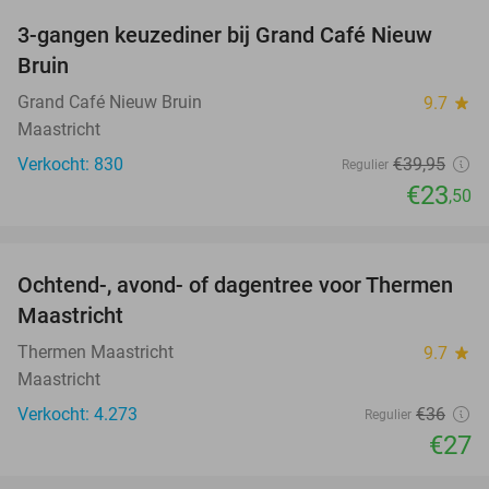
3-gangen keuzediner bij Grand Café Nieuw
41%
Bruin
Grand Café Nieuw Bruin
9.7
star
Maastricht
Verkocht: 830
€39
,95
Regulier
€23
,50
favorite_border
Ochtend-, avond- of dagentree voor Thermen
25%
Maastricht
Thermen Maastricht
9.7
star
Maastricht
Verkocht: 4.273
€36
Regulier
€27
favorite_border