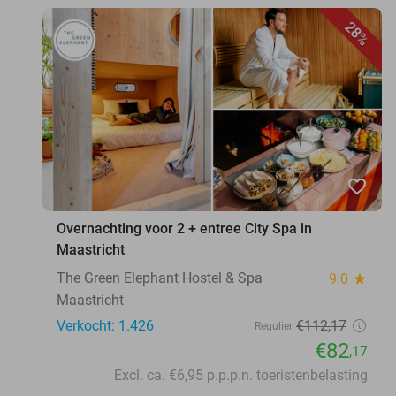
28%
favorite_border
Overnachting voor 2 + entree City Spa in
Maastricht
The Green Elephant Hostel & Spa
9.0
star
Maastricht
Verkocht: 1.426
€112
,17
Regulier
€82
,17
Excl. ca. €6,95 p.p.p.n. toeristenbelasting