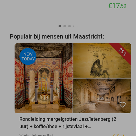
€17
,50
Populair bij mensen uit Maastricht:
25%
NEW
TODAY
favorite_border
Rondleiding mergelgrotten Jezuïetenberg (2
uur) + koffie/thee + rijstevlaai +
waxinelichthouder