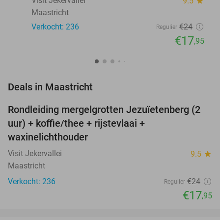
Visit Jekervallei
9.5
star
Maastricht
Verkocht: 236
€24
Regulier
€17
,95
favorite_border
Deals in Maastricht
Rondleiding mergelgrotten Jezuïetenberg (2
25%
NEW
uur) + koffie/thee + rijstevlaai +
TODAY
waxinelichthouder
Visit Jekervallei
9.5
star
Maastricht
Verkocht: 236
€24
Regulier
€17
,95
favorite_border