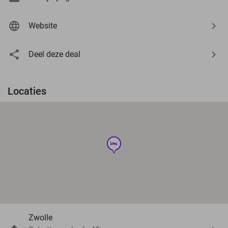
Website
Deel deze deal
Locaties
hotel
Zwolle