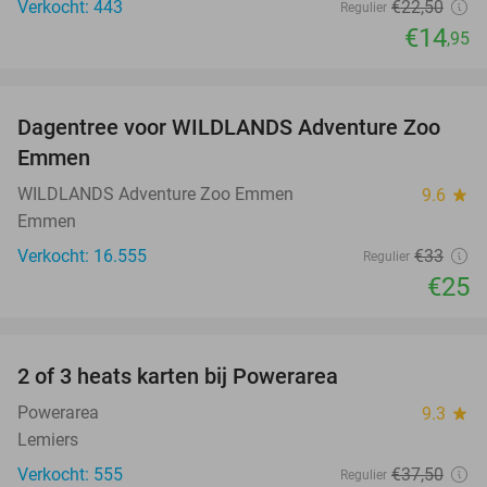
Verkocht: 443
€22
,50
Regulier
€14
,95
favorite_border
Dagentree voor WILDLANDS Adventure Zoo
24%
Emmen
WILDLANDS Adventure Zoo Emmen
9.6
star
Emmen
Verkocht: 16.555
€33
Regulier
€25
favorite_border
2 of 3 heats karten bij Powerarea
32%
Powerarea
9.3
star
Lemiers
Verkocht: 555
€37
,50
Regulier