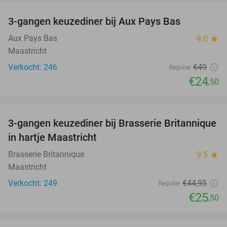
3-gangen keuzediner bij Aux Pays Bas
50%
Aux Pays Bas
9.0
star
Maastricht
Verkocht: 246
€49
Regulier
€24
,50
favorite_border
3-gangen keuzediner bij Brasserie Britannique
43%
in hartje Maastricht
Brasserie Britannique
9.5
star
Maastricht
Verkocht: 249
€44
,95
Regulier
€25
,50
favorite_border