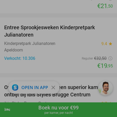
€21
,50
favorite_border
Entree Sprookjesweken Kinderpretpark
39%
Julianatoren
Kinderpretpark Julianatoren
9.4
star
Apeldoorn
Verkocht: 10.306
€32
,50
Regulier
€19
,95
favorite_border
Overnachting voor 2 in een superior kamer +
close
15%
OPEN IN APP
ontbijt bij ibis Styles Brugge Centrum
ibis Styles Brugge Centrum
8.7
star
Boek nu voor €99
hotel
shopping_cart
Boek nu
navigate_next
Brugge
per kamer, per nacht