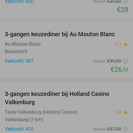
Verkocht: 850
€39
,50
Regulier
€28
favorite_border
3-gangen keuzediner bij Au Mouton Blanc
33%
Au Mouton Blanc
9.1
star
Maastricht
Verkocht: 907
€39
,50
Regulier
€26
,50
favorite_border
3-gangen keuzediner bij Holland Casino
50%
Valkenburg
Taste Valkenburg (Holland Casino)
9.8
star
Valkenburg (7 km)
Verkocht: 410
€57
,50
Regulier