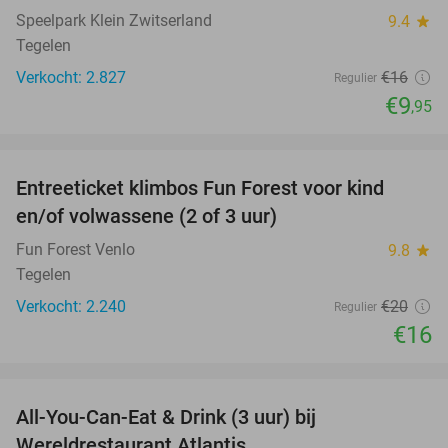
Speelpark Klein Zwitserland
9.4
star
Tegelen
Verkocht: 2.827
€16
Regulier
€9
,95
favorite_border
Entreeticket klimbos Fun Forest voor kind
20%
en/of volwassene (2 of 3 uur)
Fun Forest Venlo
9.8
star
Tegelen
Verkocht: 2.240
€20
Regulier
€16
favorite_border
All-You-Can-Eat & Drink (3 uur) bij
19%
Wereldrestaurant Atlantis