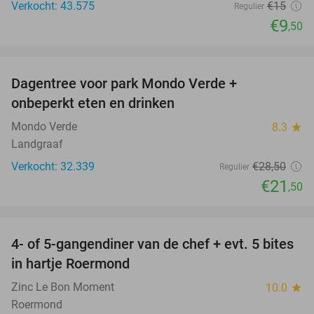
Verkocht: 43.575
€15
Regulier
€9
,50
favorite_border
Dagentree voor park Mondo Verde +
25%
onbeperkt eten en drinken
Mondo Verde
8.3
star
Landgraaf
Verkocht: 32.339
€28
,50
Regulier
€21
,50
favorite_border
4- of 5-gangendiner van de chef + evt. 5 bites
21%
in hartje Roermond
Zinc Le Bon Moment
10.0
star
Roermond