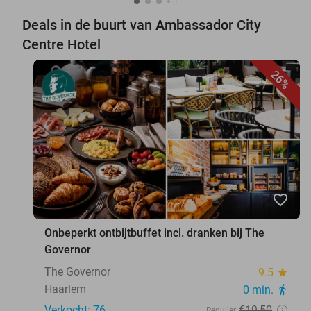
Deals in de buurt van Ambassador City
Centre Hotel
26%
favorite_border
Onbeperkt ontbijtbuffet incl. dranken bij The
Governor
The Governor
9.5
star
Haarlem
0 min.
directions_walk
Verkocht: 76
€19
,50
Regulier