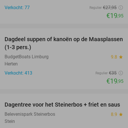
Verkocht: 77
€27
,95
Regulier
€19
,95
favorite_border
Dagdeel suppen of kanoën op de Maasplassen
43%
(1-3 pers.)
BudgetBoats Limburg
9.8
star
Herten
Verkocht: 413
€35
Regulier
€19
,95
favorite_border
Dagentree voor het Steinerbos + friet en saus
37%
Belevenispark Steinerbos
8.9
star
Stein