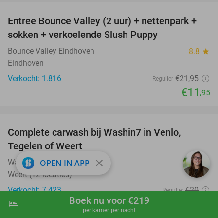
Entree Bounce Valley (2 uur) + nettenpark +
46%
sokken + verkoelende Slush Puppy
Bounce Valley Eindhoven
8.8
star
Eindhoven
Verkocht: 1.816
€21
,95
Regulier
€11
,95
favorite_border
Complete carwash bij Washin7 in Venlo,
40%
Tegelen of Weert
close
Washin7 Venlo
OPEN IN APP
9.7
star
Weert (+2 locaties)
Verkocht: 7.423
€20
Regulier
Boek nu voor €219
€11
hotel
shopping_cart
Boek nu
navigate_next
,95
per kamer, per nacht