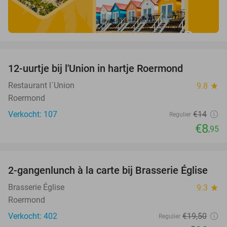
favorite_border
12-uurtje bij l'Union in hartje Roermond
36%
Restaurant l´Union
9.8
star
Roermond
Verkocht: 107
€14
Regulier
€8
,95
favorite_border
2-gangenlunch à la carte bij Brasserie Église
39%
Brasserie Église
9.3
star
Roermond
Verkocht: 402
€19
,50
Regulier