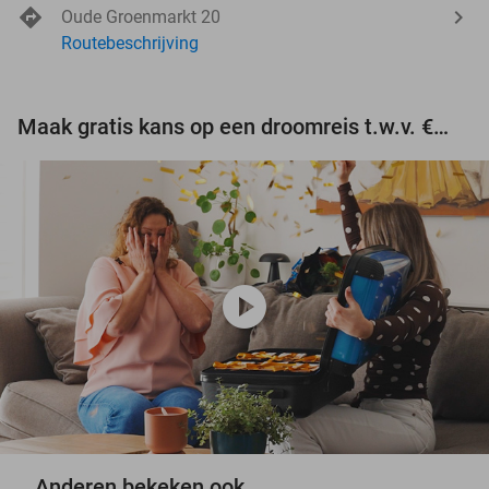
Oude Groenmarkt 20
Routebeschrijving
Maak gratis kans op een droomreis t.w.v. €3.000!
play_circle
Anderen bekeken ook