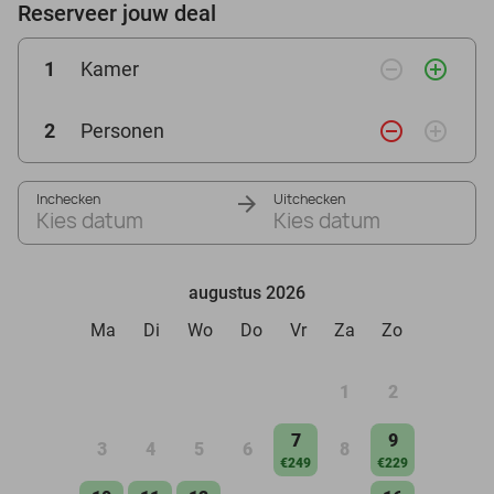
Reserveer jouw deal
remove_circle_outline
add_circle_outline
1
Kamer
remove_circle_outline
add_circle_outline
2
Personen
Inchecken
Uitchecken
Kies datum
Kies datum
augustus 2026
Ma
Di
Wo
Do
Vr
Za
Zo
1
2
7
9
3
4
5
6
8
€249
€229