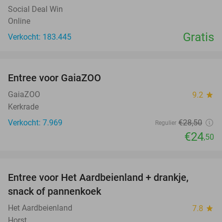
Social Deal Win
Online
Gratis
Verkocht: 183.445
favorite_border
Entree voor GaiaZOO
14%
GaiaZOO
9.2
star
Kerkrade
Verkocht: 7.969
€28
,50
Regulier
€24
,50
favorite_border
Entree voor Het Aardbeienland + drankje,
47%
snack of pannenkoek
Het Aardbeienland
7.8
star
Horst