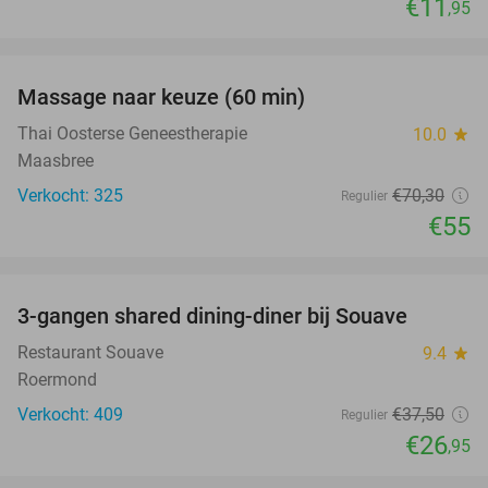
€11
,95
favorite_border
Massage naar keuze (60 min)
22%
Thai Oosterse Geneestherapie
10.0
star
Maasbree
Verkocht: 325
€70
,30
Regulier
€55
favorite_border
3-gangen shared dining-diner bij Souave
28%
Restaurant Souave
9.4
star
Roermond
Verkocht: 409
€37
,50
Regulier
€26
,95
favorite_border