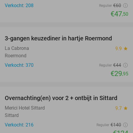
Verkocht: 208
€60
Regulier
€47
,50
favorite_border
3-gangen keuzediner in hartje Roermond
32%
La Cabrona
9.9
star
Roermond
Verkocht: 370
€44
Regulier
€29
,95
favorite_border
Overnachting(en) voor 2 + ontbijt in Sittard
11%
Merici Hotel Sittard
9.7
star
Sittard
Verkocht: 216
€140
Regulier