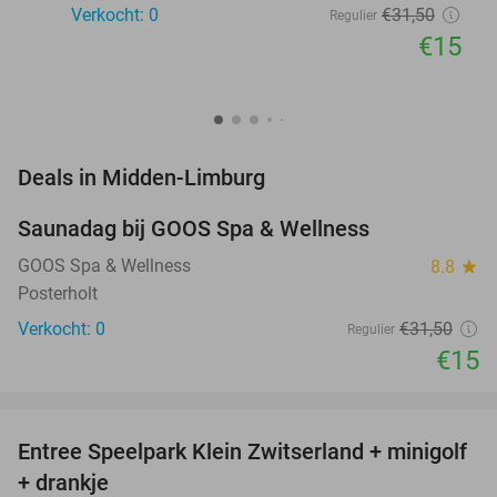
Verkocht: 0
€31
,50
Regulier
€15
favorite_border
Deals in Midden-Limburg
Saunadag bij GOOS Spa & Wellness
52%
NEW
TODAY
GOOS Spa & Wellness
8.8
star
Posterholt
Verkocht: 0
€31
,50
Regulier
€15
favorite_border
Entree Speelpark Klein Zwitserland + minigolf
38%
+ drankje