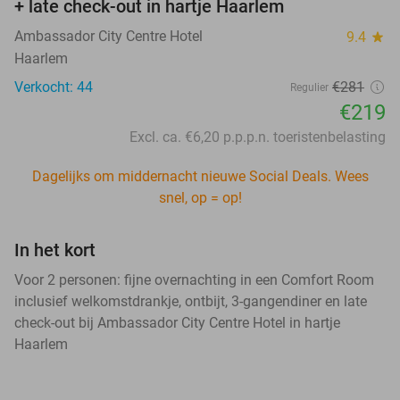
+ late check-out in hartje Haarlem
Ambassador City Centre Hotel
9.4
star
Haarlem
Verkocht: 44
€281
Regulier
€219
Excl. ca. €6,20 p.p.p.n. toeristenbelasting
Dagelijks om middernacht nieuwe Social Deals. Wees
snel, op = op!
In het kort
Voor 2 personen: fijne overnachting in een Comfort Room
inclusief welkomstdrankje, ontbijt, 3-gangendiner en late
check-out bij Ambassador City Centre Hotel in hartje
Haarlem