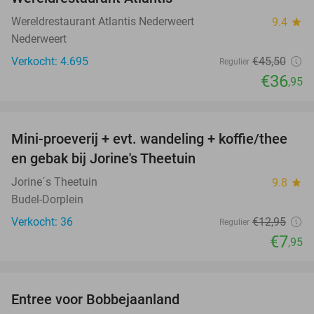
Wereldrestaurant Atlantis Nederweert
9.4
star
Nederweert
Verkocht: 4.695
€45
,50
Regulier
€36
,95
favorite_border
Mini-proeverij + evt. wandeling + koffie/thee
39%
en gebak bij Jorine's Theetuin
Jorine´s Theetuin
9.8
star
Budel-Dorplein
Verkocht: 36
€12
,95
Regulier
€7
,95
favorite_border
Entree voor Bobbejaanland
40%