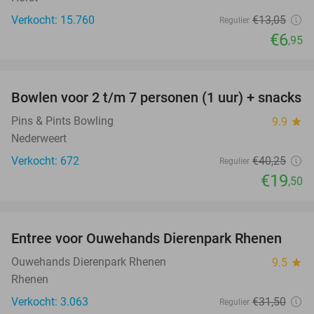
Verkocht: 15.760
€13
,05
Regulier
€6
,95
favorite_border
Bowlen voor 2 t/m 7 personen (1 uur) + snacks
52%
Pins & Pints Bowling
9.9
star
Nederweert
Verkocht: 672
€40
,25
Regulier
€19
,50
favorite_border
Entree voor Ouwehands Dierenpark Rhenen
19%
Ouwehands Dierenpark Rhenen
9.5
star
Rhenen
Verkocht: 3.063
€31
,50
Regulier