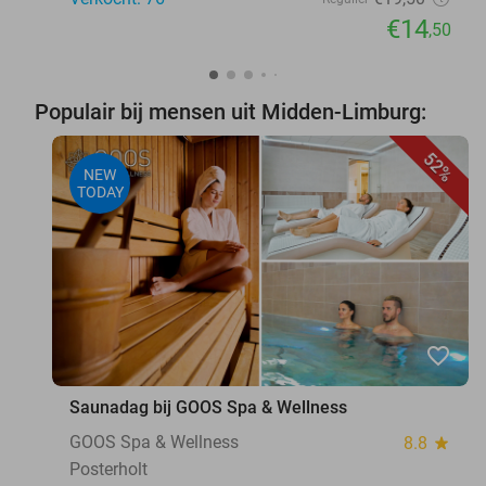
€14
,50
Populair bij mensen uit Midden-Limburg:
52%
NEW
TODAY
favorite_border
Saunadag bij GOOS Spa & Wellness
GOOS Spa & Wellness
8.8
star
Posterholt