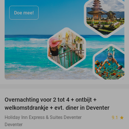
Doe mee!
favorite_border
Overnachting voor 2 tot 4 + ontbijt +
35%
welkomstdrankje + evt. diner in Deventer
Holiday Inn Express & Suites Deventer
9.1
star
Deventer