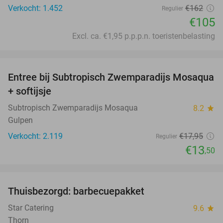
Verkocht: 1.452
€162
Regulier
€105
Excl. ca. €1,95 p.p.p.n. toeristenbelasting
favorite_border
Entree bij Subtropisch Zwemparadijs Mosaqua
25%
+ softijsje
Subtropisch Zwemparadijs Mosaqua
8.2
star
Gulpen
Verkocht: 2.119
€17
,95
Regulier
€13
,50
favorite_border
Thuisbezorgd: barbecuepakket
29%
Star Catering
9.6
star
Thorn