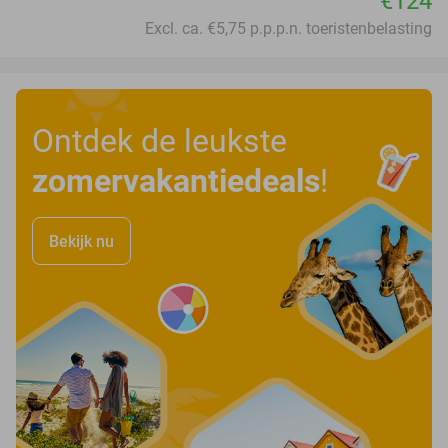
€124
Excl. ca. €5,75 p.p.p.n. toeristenbelasting
Ontdek de leukste
zomervakantiedeals
!
Bekijk nu