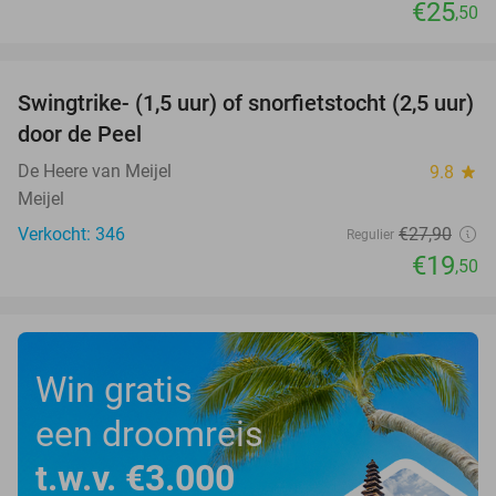
€25
,50
favorite_border
Swingtrike- (1,5 uur) of snorfietstocht (2,5 uur)
30%
door de Peel
De Heere van Meijel
9.8
star
Meijel
Verkocht: 346
€27
,90
Regulier
€19
,50
Win gratis
een droomreis
t.w.v. €3.000