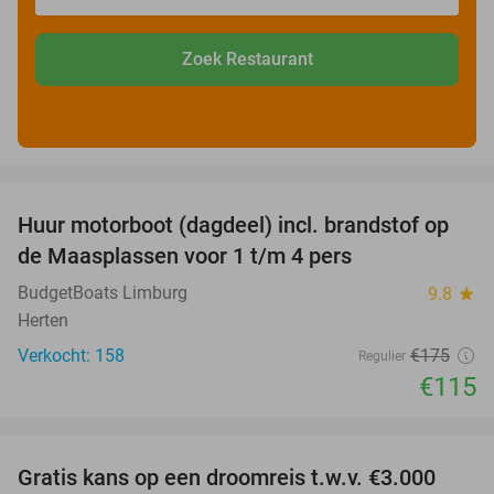
Zoek Restaurant
favorite_border
Huur motorboot (dagdeel) incl. brandstof op
34%
de Maasplassen voor 1 t/m 4 pers
BudgetBoats Limburg
9.8
star
Herten
Verkocht: 158
€175
Regulier
€115
favorite_border
Gratis kans op een droomreis t.w.v. €3.000