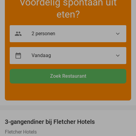
Voordelig spontaan uit
eten?
Zoek Restaurant
favorite_border
3-gangendiner bij Fletcher Hotels
42%
Fletcher Hotels