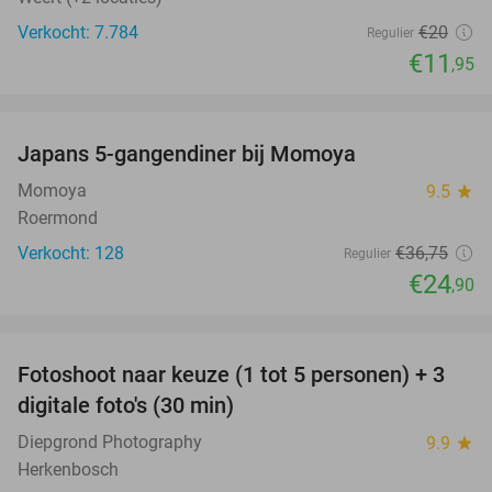
Verkocht: 7.784
€20
Regulier
€11
,95
favorite_border
Japans 5-gangendiner bij Momoya
32%
Momoya
9.5
star
Roermond
Verkocht: 128
€36
,75
Regulier
€24
,90
favorite_border
Fotoshoot naar keuze (1 tot 5 personen) + 3
55%
digitale foto's (30 min)
Diepgrond Photography
9.9
star
Herkenbosch