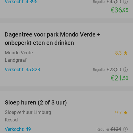
Verkocht: 4.895
€45
,50
Regulier
€36
,95
favorite_border
Dagentree voor park Mondo Verde +
25%
onbeperkt eten en drinken
Mondo Verde
8.3
star
Landgraaf
Verkocht: 35.828
€28
,50
Regulier
€21
,50
favorite_border
Sloep huren (2 of 3 uur)
26%
Sloepverhuur Limburg
9.7
star
Kessel
Verkocht: 49
€134
Regulier