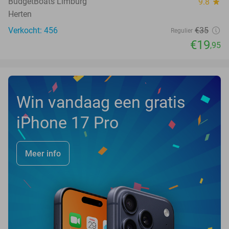
BudgetBoats Limburg
9.8
star
Herten
Verkocht: 456
€35
Regulier
€19
,95
Win vandaag een gratis
iPhone 17 Pro
Meer info