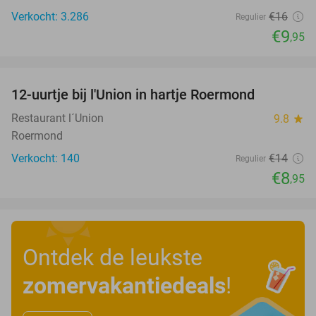
Verkocht: 3.286
€16
Regulier
€9
,95
favorite_border
12-uurtje bij l'Union in hartje Roermond
36%
Restaurant l´Union
9.8
star
Roermond
Verkocht: 140
€14
Regulier
€8
,95
Ontdek de leukste
zomervakantiedeals
!