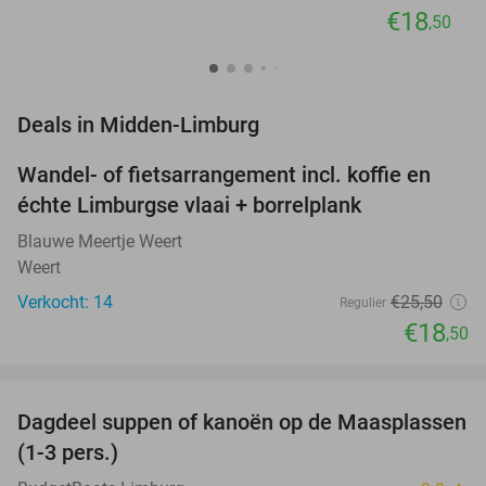
€18
,50
favorite_border
Deals in Midden-Limburg
Wandel- of fietsarrangement incl. koffie en
27%
NEW
échte Limburgse vlaai + borrelplank
TODAY
Blauwe Meertje Weert
Weert
Verkocht: 14
€25
,50
Regulier
€18
,50
favorite_border
Dagdeel suppen of kanoën op de Maasplassen
43%
(1-3 pers.)