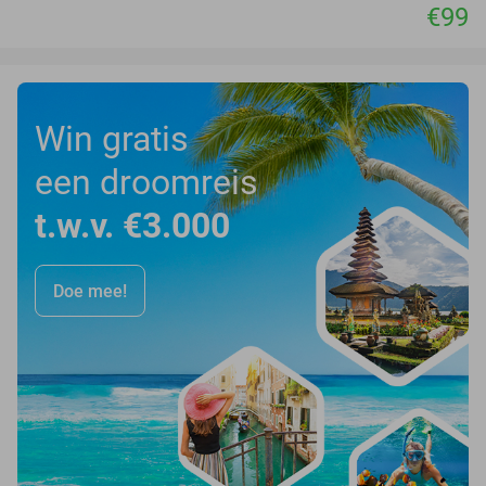
€99
Win gratis
een droomreis
t.w.v. €3.000
Doe mee!