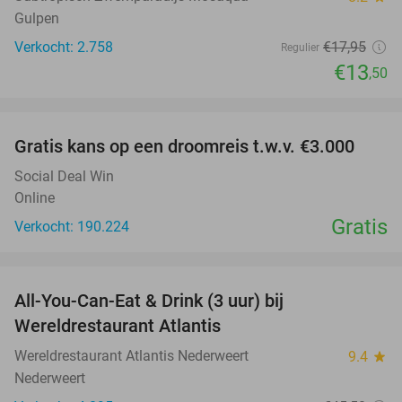
Gulpen
Verkocht: 2.758
€17
,95
Regulier
€13
,50
favorite_border
Gratis kans op een droomreis t.w.v. €3.000
Social Deal Win
Online
Gratis
Verkocht: 190.224
favorite_border
All-You-Can-Eat & Drink (3 uur) bij
19%
Wereldrestaurant Atlantis
Wereldrestaurant Atlantis Nederweert
9.4
star
Nederweert