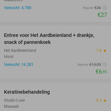
Verkocht: 4.788
€36
Regulier
€27
favorite_border
Entree voor Het Aardbeienland + drankje,
47%
snack of pannenkoek
Het Aardbeienland
7.8
star
Horst
Verkocht: 16.281
€13
,05
Regulier
€6
,95
favorite_border
Keratinebehandeling
68%
Studio Luxe
9.3
star
Maaseik