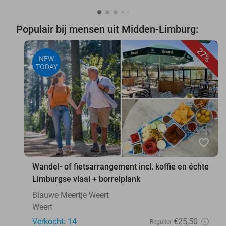
Populair bij mensen uit Midden-Limburg:
27%
NEW
TODAY
favorite_border
Wandel- of fietsarrangement incl. koffie en échte
Limburgse vlaai + borrelplank
Blauwe Meertje Weert
Weert
Verkocht: 14
€25
,50
Regulier