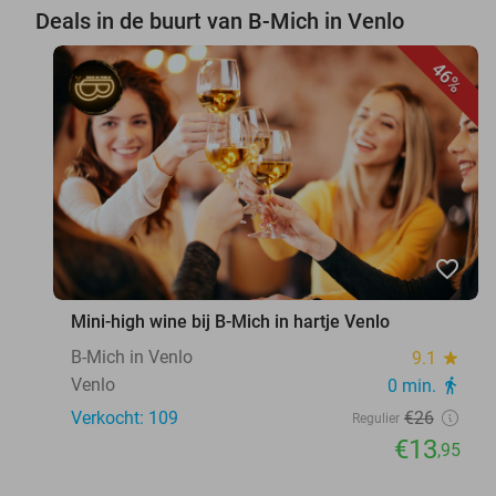
Deals in de buurt van B-Mich in Venlo
46%
favorite_border
Mini-high wine bij B-Mich in hartje Venlo
B-Mich in Venlo
9.1
star
Venlo
0 min.
directions_walk
Verkocht: 109
€26
Regulier
€13
,95