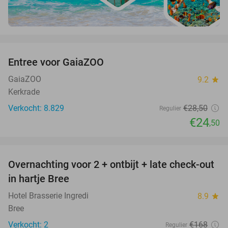
favorite_border
Entree voor GaiaZOO
14%
GaiaZOO
9.2
star
Kerkrade
Verkocht: 8.829
€28
,50
Regulier
€24
,50
favorite_border
Overnachting voor 2 + ontbijt + late check-out
41%
NEW
in hartje Bree
TODAY
Hotel Brasserie Ingredi
8.9
star
Bree
Verkocht: 2
€168
Regulier