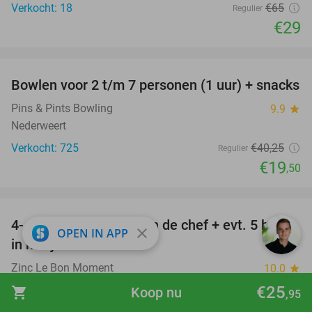
Verkocht: 18
€65
Regulier
€29
favorite_border
Bowlen voor 2 t/m 7 personen (1 uur) + snacks
52%
Pins & Pints Bowling
9.9
star
Nederweert
Verkocht: 725
€40
,25
Regulier
€19
,50
favorite_border
4- of 5-gangendiner van de chef + evt. 5 bites
21%
close
OPEN IN APP
in hartje Roermond
Zinc Le Bon Moment
10.0
star
Roermond
€25
shopping_cart
Koop nu
,95
Verkocht: 221
€60
Regulier