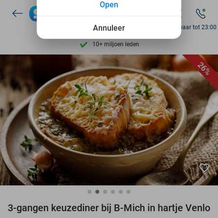
Open
7 dagen per week beschikbaar
Annuleer
Bereikbaar tot 23:00
10+ miljoen leden
9,4
op basis van
206.453 reviews
26%
Ontdek 15.000+ deals
7 dagen per week beschikbaar
10+ miljoen leden
favorite_border
3-gangen keuzediner bij B-Mich in hartje Venlo