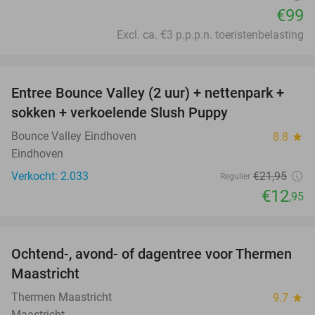
€99
Excl. ca. €3 p.p.p.n. toeristenbelasting
favorite_border
Entree Bounce Valley (2 uur) + nettenpark +
41%
sokken + verkoelende Slush Puppy
Bounce Valley Eindhoven
8.8
star
Eindhoven
Verkocht: 2.033
€21
,95
Regulier
€12
,95
favorite_border
Ochtend-, avond- of dagentree voor Thermen
25%
Maastricht
Thermen Maastricht
9.7
star
Maastricht