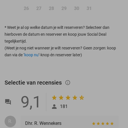
26
27
28
29
30
31
*
Weet je al op welke datum je wilt reserveren? Selecteer dan
hierboven de datum en reserveer en koop jouw Social Deal
tegelijkertijd.
(Weet je nog niet wanneer je wilt reserveren? Geen zorgen: koop
dan via de ‘
koop nu
’-knop én reserveer later)
Selectie van recensies
info_outlined
9,1
181
R.
Dhr. R. Wennekers