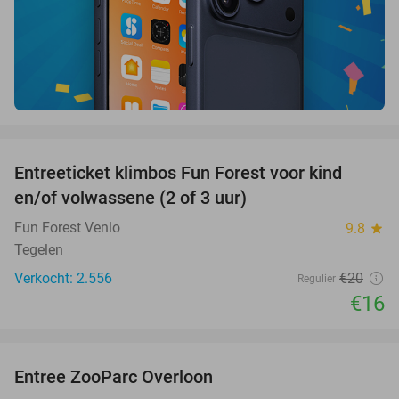
favorite_border
Entreeticket klimbos Fun Forest voor kind
20%
en/of volwassene (2 of 3 uur)
Fun Forest Venlo
9.8
star
Tegelen
Verkocht: 2.556
€20
Regulier
€16
favorite_border
Entree ZooParc Overloon
34%