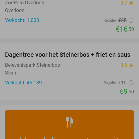
ZooParc Overloon
9.7
star
Overloon
Verkocht: 1.003
€25
Regulier
€16
,50
favorite_border
Dagentree voor het Steinerbos + friet en saus
37%
Belevenispark Steinerbos
8.9
star
Stein
Verkocht: 45.139
€15
Regulier
€9
,50