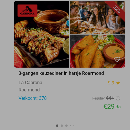
32%
favorite_border
3-gangen keuzediner in hartje Roermond
La Cabrona
9.9
star
Roermond
Verkocht: 378
€44
Regulier
€29
,95