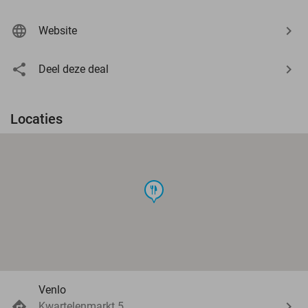
Website
Deel deze deal
Locaties
food
Venlo
Kwartelenmarkt 5