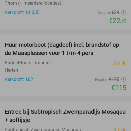
Thorn (+ meerdere locaties)
Verkocht: 14.055
€39
Regulier
€22
,50
favorite_border
Huur motorboot (dagdeel) incl. brandstof op
34%
de Maasplassen voor 1 t/m 4 pers
BudgetBoats Limburg
9.8
star
Herten
Verkocht: 162
€175
Regulier
€115
favorite_border
Entree bij Subtropisch Zwemparadijs Mosaqua
25%
+ softijsje
Subtropisch Zwemparadijs Mosaqua
8.2
star