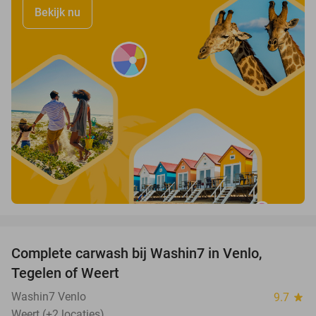
Bekijk nu
favorite_border
Complete carwash bij Washin7 in Venlo,
40%
Tegelen of Weert
Washin7 Venlo
9.7
star
Weert (+2 locaties)