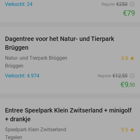
Verkocht: 24
€250
Regulier
€79
favorite_border
Dagentree voor het Natur- und Tierpark
24%
Brüggen
Natur- und Tierpark Brüggen
8.8
star
Brüggen
Verkocht: 4.974
€12
,50
Regulier
€9
,50
favorite_border
Entree Speelpark Klein Zwitserland + minigolf
38%
+ drankje
Speelpark Klein Zwitserland
9.5
star
Tegelen