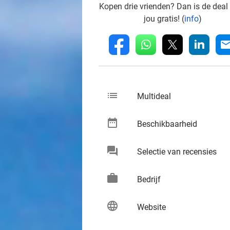
Kopen drie vrienden? Dan is de deal
jou gratis! (
info
)
whatsapp
linkedin
fb
mai
list
keybo
Multideal
date_range
keybo
Beschikbaarheid
chat
keybo
Selectie van recensies
work
keybo
Bedrijf
language
keybo
Website