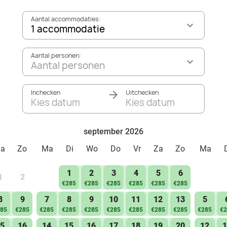
Aantal accommodaties:
1 accommodatie
Aantal personen:
Aantal personen
Inchecken
Uitchecken
Kies datum
Kies datum
september 2026
Za
Zo
Ma
Di
Wo
Do
Vr
Za
Zo
Ma
1
2
3
4
5
6
1
2
€285
€285
€285
€285
€285
€285
8
9
7
8
9
10
11
12
13
5
85
€285
€285
€285
€285
€285
€285
€285
€285
€285
€2
5
16
14
15
16
17
18
19
20
12
1