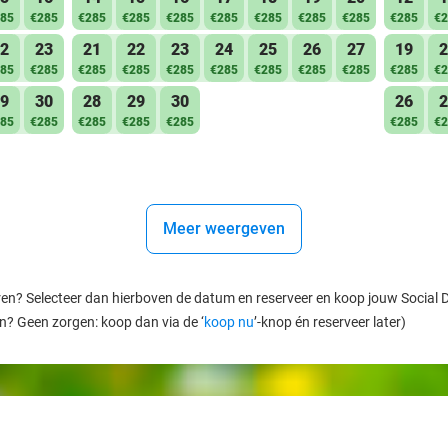
85
€285
€285
€285
€285
€285
€285
€285
€285
€285
€2
2
23
21
22
23
24
25
26
27
19
2
85
€285
€285
€285
€285
€285
€285
€285
€285
€285
€2
9
30
28
29
30
26
2
85
€285
€285
€285
€285
€285
€2
Meer weergeven
ren? Selecteer dan hierboven de datum en reserveer en koop jouw Social Dea
en? Geen zorgen: koop dan via de ‘
koop nu
’-knop én reserveer later)