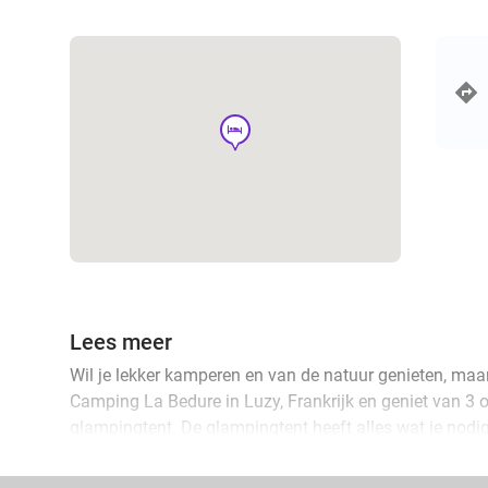
hotel
Lees meer
Wil je lekker kamperen en van de natuur genieten, maa
Camping La Bedure in Luzy, Frankrijk en geniet van 3 
glampingtent. De glampingtent heeft alles wat je nodi
sanitairblokken waar je gebruik van mag maken. Zowel
omgeving is genoeg te beleven. Neem bijvoorbeeld een