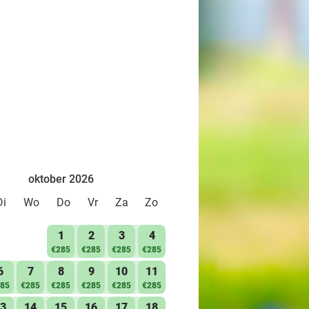
oktober 2026
Di
Wo
Do
Vr
Za
Zo
1
2
3
4
€285
€285
€285
€285
6
7
8
9
10
11
85
€285
€285
€285
€285
€285
3
14
15
16
17
18