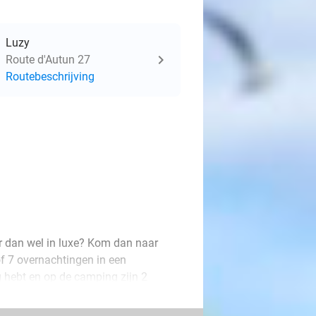
Luzy
Route d'Autun 27
Routebeschrijving
r dan wel in luxe? Kom dan naar
of 7 overnachtingen in een
g hebt en op de camping zijn 2
 op de camping als in de natuurrijke
 duik in het zwembad, probeer een