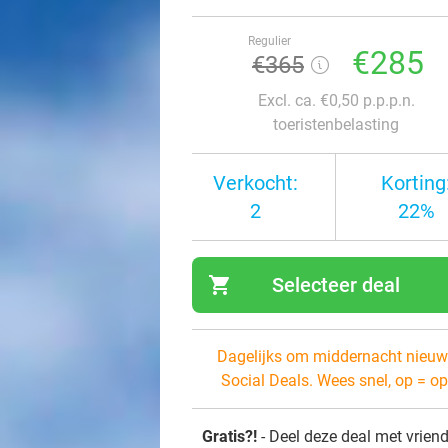
Regulier
€285
€365
Excl. ca. €0,50 p.p.p.n.
toeristenbelasting
Verkocht:
Korting
2
22%
shopping_cart
Selecteer deal
navi
Dagelijks om middernacht nieuw
Social Deals. Wees snel, op = op
Gratis?!
- Deel deze deal met vrien