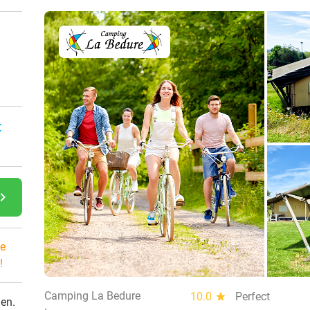
:
gate_next
e
!
Camping La Bedure
10.0
star
Perfect
den.