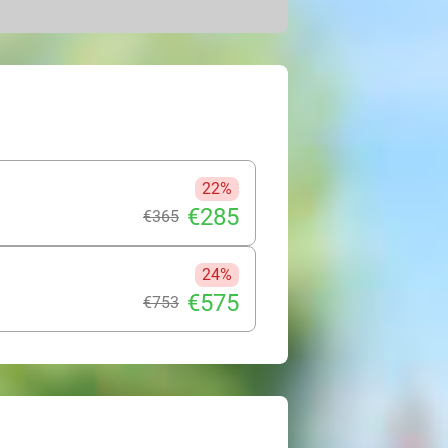
geving of bezoek het stadje Luzy.
3 kinderen
 los bed)
22%
€285
€365
24%
€575
€753