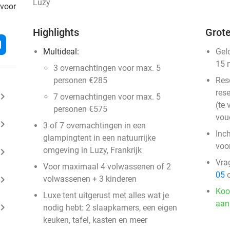
Luzy
 voor
Highlights
Grote
l
Multideal:
Gel
15 
3 overnachtingen voor max. 5
personen €285
Res
rese
ard_arrow_right
7 overnachtingen voor max. 5
(te 
personen €575
vou
ard_arrow_right
3 of 7 overnachtingen in een
Inc
glampingtent in een natuurrijke
voo
omgeving in Luzy, Frankrijk
ard_arrow_right
Vra
Voor maximaal 4 volwassenen of 2
05
o
ard_arrow_right
volwassenen + 3 kinderen
Koo
Luxe tent uitgerust met alles wat je
aan
ard_arrow_right
nodig hebt: 2 slaapkamers, een eigen
keuken, tafel, kasten en meer