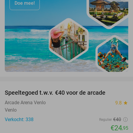
Doe mee!
favorite_border
Speeltegoed t.w.v. €40 voor de arcade
38%
Arcade Arena Venlo
9.8
star
Venlo
Verkocht: 338
€40
Regulier
€24
,95