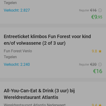
Tegelen
Verkocht: 2.827
€16
Regulier
€9
,95
favorite_border
Entreeticket klimbos Fun Forest voor kind
20%
en/of volwassene (2 of 3 uur)
Fun Forest Venlo
9.8
star
Tegelen
Verkocht: 2.240
€20
Regulier
€16
favorite_border
All-You-Can-Eat & Drink (3 uur) bij
19%
Wereldrestaurant Atlantis
Wereldrestaurant Atlantis Nederweert
9.4
star