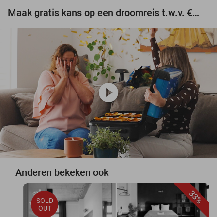
Maak gratis kans op een droomreis t.w.v. €3.000!
play_circle
Anderen bekeken ook
33%
SOLD
OUT