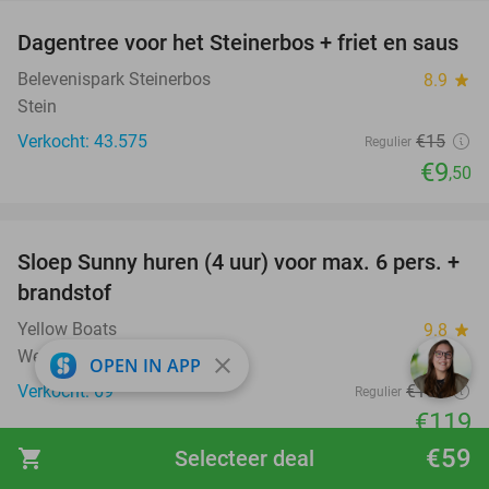
Dagentree voor het Steinerbos + friet en saus
37%
Belevenispark Steinerbos
8.9
star
Stein
Verkocht: 43.575
€15
Regulier
€9
,50
favorite_border
Sloep Sunny huren (4 uur) voor max. 6 pers. +
21%
brandstof
Yellow Boats
9.8
star
Wessem
close
OPEN IN APP
Verkocht: 69
€150
Regulier
€119
€59
shopping_cart
Selecteer deal