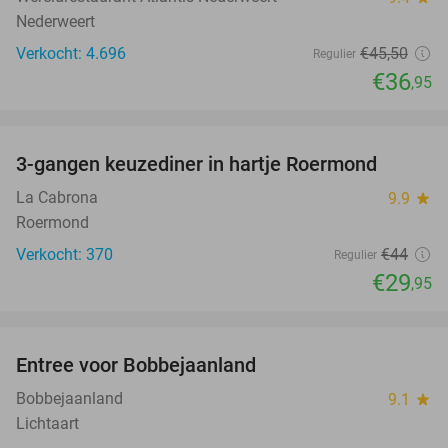
Nederweert
Verkocht: 4.696
€45
,50
Regulier
€36
,95
favorite_border
3-gangen keuzediner in hartje Roermond
32%
La Cabrona
9.9
star
Roermond
Verkocht: 370
€44
Regulier
€29
,95
favorite_border
Entree voor Bobbejaanland
40%
Bobbejaanland
9.1
star
Lichtaart