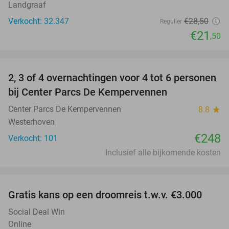
Landgraaf
Verkocht: 32.347
€28
,50
Regulier
€21
,50
favorite_border
2, 3 of 4 overnachtingen voor 4 tot 6 personen
bij Center Parcs De Kempervennen
Center Parcs De Kempervennen
8.8
star
Westerhoven
€248
Verkocht: 101
Inclusief alle bijkomende kosten
favorite_border
Gratis kans op een droomreis t.w.v. €3.000
Social Deal Win
Online