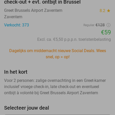
check-out + evt. ontbijt in Brussel
Greet Brussels Airport Zaventem
8.2
star
Zaventem
Verkocht: 373
€128
Regulier
€59
Excl. ca. €5,50 p.p.p.n. toeristenbelasting
Dagelijks om middernacht nieuwe Social Deals. Wees
snel, op = op!
In het kort
Voor 2 personen: zalige overnachting in een Greet-kamer
inclusief vroege check-in, late check-out en eventueel
ontbijt à volonté bij Greet Brussels Airport Zaventem
Selecteer jouw deal