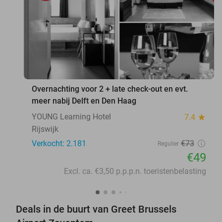
Overnachting voor 2 + late check-out en evt.
meer nabij Delft en Den Haag
YOUNG Learning Hotel
7.4
star
Rijswijk
Verkocht: 2.181
€73
Regulier
€49
Excl. ca. €3,50 p.p.p.n. toeristenbelasting
Deals in de buurt van Greet Brussels