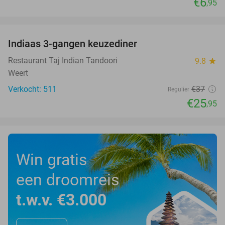
€6
,95
favorite_border
Indiaas 3-gangen keuzediner
30%
Restaurant Taj Indian Tandoori
9.8
star
Weert
Verkocht: 511
€37
Regulier
€25
,95
Win gratis
een droomreis
t.w.v. €3.000