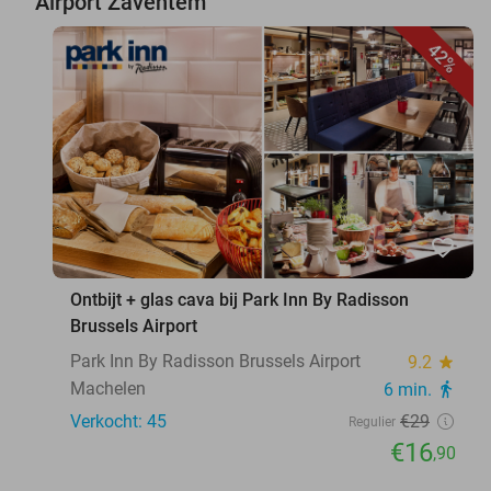
Airport Zaventem
42%
favorite_border
Ontbijt + glas cava bij Park Inn By Radisson
Brussels Airport
Park Inn By Radisson Brussels Airport
9.2
star
Machelen
6 min.
directions_walk
Verkocht: 45
€29
Regulier
€16
,90