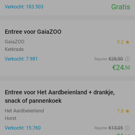
Gratis
Verkocht: 183.503
favorite_border
Entree voor GaiaZOO
14%
GaiaZOO
9.2
star
Kerkrade
Verkocht: 7.981
€28
,50
Regulier
€24
,50
favorite_border
Entree voor Het Aardbeienland + drankje,
47%
snack of pannenkoek
Het Aardbeienland
7.8
star
Horst
Verkocht: 15.760
€13
,05
Regulier