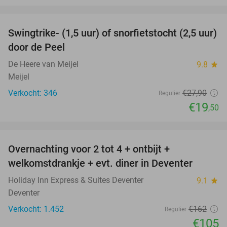
favorite_border
Swingtrike- (1,5 uur) of snorfietstocht (2,5 uur)
30%
door de Peel
De Heere van Meijel
9.8
star
Meijel
Verkocht: 346
€27
,90
Regulier
€19
,50
favorite_border
Overnachting voor 2 tot 4 + ontbijt +
35%
welkomstdrankje + evt. diner in Deventer
Holiday Inn Express & Suites Deventer
9.1
star
Deventer
Verkocht: 1.452
€162
Regulier
€105