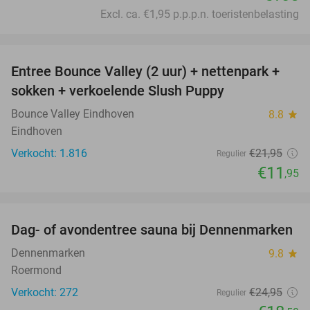
Excl. ca. €1,95 p.p.p.n. toeristenbelasting
favorite_border
Entree Bounce Valley (2 uur) + nettenpark +
46%
sokken + verkoelende Slush Puppy
Bounce Valley Eindhoven
8.8
star
Eindhoven
Verkocht: 1.816
€21
,95
Regulier
€11
,95
favorite_border
Dag- of avondentree sauna bij Dennenmarken
26%
Dennenmarken
9.8
star
Roermond
Verkocht: 272
€24
,95
Regulier