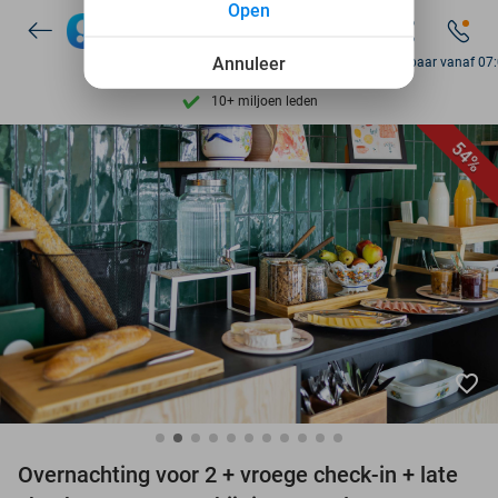
Open
7 dagen per week beschikbaar
10+ miljoen leden
Annuleer
Bereikbaar vanaf 07
9,4
op basis van
205.978 reviews
Ontdek 15.000+ deals
54%
7 dagen per week beschikbaar
10+ miljoen leden
favorite_border
Overnachting voor 2 + vroege check-in + late