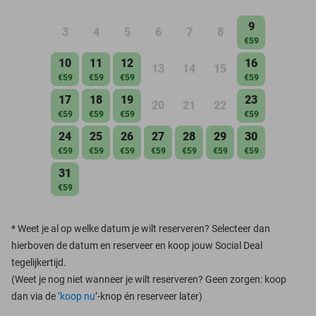
9
3
4
5
6
7
8
€59
10
11
12
16
13
14
15
€59
€59
€59
€59
17
18
19
23
20
21
22
€59
€59
€59
€59
24
25
26
27
28
29
30
€59
€59
€59
€59
€59
€59
€59
31
€59
*
Weet je al op welke datum je wilt reserveren? Selecteer dan
hierboven de datum en reserveer en koop jouw Social Deal
tegelijkertijd.
(Weet je nog niet wanneer je wilt reserveren? Geen zorgen: koop
dan via de ‘
koop nu
’-knop én reserveer later)