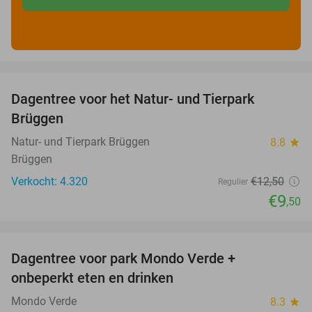
favorite_border
Dagentree voor het Natur- und Tierpark
24%
Brüggen
Natur- und Tierpark Brüggen
8.8
star
Brüggen
Verkocht: 4.320
€12
,50
Regulier
€9
,50
favorite_border
Dagentree voor park Mondo Verde +
25%
onbeperkt eten en drinken
Mondo Verde
8.3
star