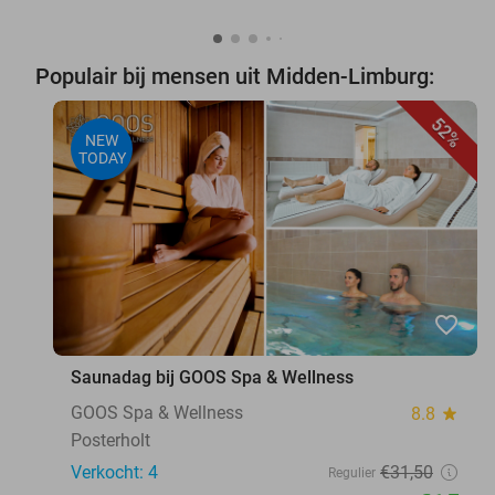
Populair bij mensen uit Midden-Limburg:
52%
NEW
TODAY
favorite_border
Saunadag bij GOOS Spa & Wellness
GOOS Spa & Wellness
8.8
star
Posterholt
Verkocht: 4
€31
,50
Regulier