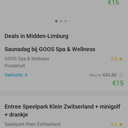
€15
favorite_border
Deals in Midden-Limburg
Saunadag bij GOOS Spa & Wellness
52%
NEW
TODAY
GOOS Spa & Wellness
8.8
star
Posterholt
Verkocht: 4
€31
,50
Regulier
€15
favorite_border
Entree Speelpark Klein Zwitserland + minigolf
38%
+ drankje
Speelpark Klein Zwitserland
9.4
star