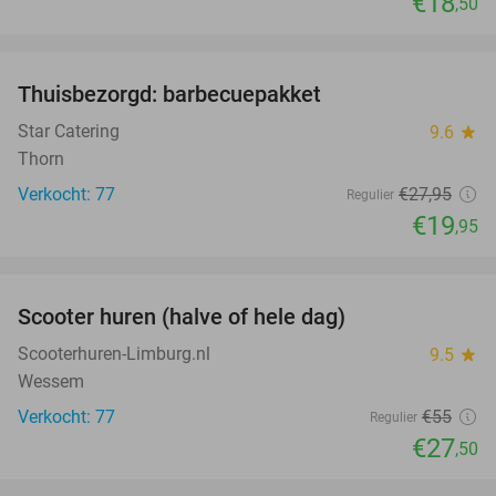
€18
,50
favorite_border
Thuisbezorgd: barbecuepakket
29%
Star Catering
9.6
star
Thorn
Verkocht: 77
€27
,95
Regulier
€19
,95
favorite_border
Scooter huren (halve of hele dag)
50%
Scooterhuren-Limburg.nl
9.5
star
Wessem
Verkocht: 77
€55
Regulier
€27
,50
favorite_border