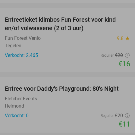
favorite_border
Entreeticket klimbos Fun Forest voor kind
20%
en/of volwassene (2 of 3 uur)
Fun Forest Venlo
9.8
star
Tegelen
Verkocht: 2.465
€20
Regulier
€16
favorite_border
Entree voor Daddy's Playground: 80's Night
45%
NEW
TODAY
Fletcher Events
Helmond
Verkocht: 0
€20
Regulier
€11