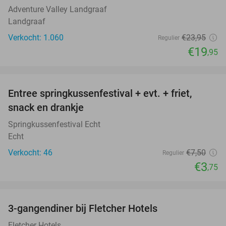
Adventure Valley Landgraaf
Landgraaf
Verkocht: 1.060
€23
,95
Regulier
€19
,95
favorite_border
Entree springkussenfestival + evt. + friet,
50%
snack en drankje
Springkussenfestival Echt
Echt
Verkocht: 46
€7
,50
Regulier
€3
,75
favorite_border
3-gangendiner bij Fletcher Hotels
42%
Fletcher Hotels