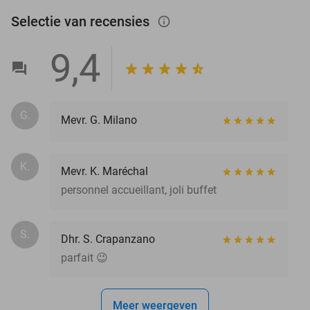
Selectie van recensies
info_outlined
9,4
G.
Mevr. G. Milano
K.
Mevr. K. Maréchal
personnel accueillant, joli buffet
S.
Dhr. S. Crapanzano
parfait 😉
Meer weergeven