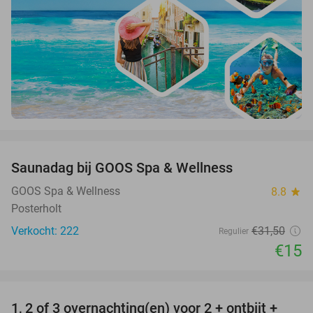
favorite_border
Saunadag bij GOOS Spa & Wellness
52%
GOOS Spa & Wellness
8.8
star
Posterholt
Verkocht: 222
€31
,50
Regulier
€15
favorite_border
1, 2 of 3 overnachting(en) voor 2 + ontbijt +