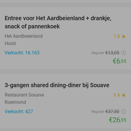
favorite_border
Entree voor Het Aardbeienland + drankje,
47%
snack of pannenkoek
Het Aardbeienland
7.8
star
Horst
Verkocht: 16.163
€13
,05
Regulier
€6
,95
favorite_border
3-gangen shared dining-diner bij Souave
28%
Restaurant Souave
9.4
star
Roermond
Verkocht: 427
€37
,50
Regulier
€26
,95
favorite_border