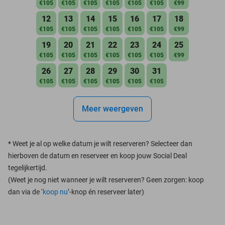
€105
€105
€105
€105
€105
€105
€99
12
13
14
15
16
17
18
€105
€105
€105
€105
€105
€105
€99
19
20
21
22
23
24
25
€105
€105
€105
€105
€105
€105
€99
26
27
28
29
30
31
€105
€105
€105
€105
€105
€105
Meer weergeven
*
Weet je al op welke datum je wilt reserveren? Selecteer dan
hierboven de datum en reserveer en koop jouw Social Deal
tegelijkertijd.
(Weet je nog niet wanneer je wilt reserveren? Geen zorgen: koop
dan via de ‘
koop nu
’-knop én reserveer later)