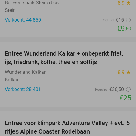
Belevenispark Steinerbos
8.9
star
Stein
Verkocht: 44.850
€15
Regulier
€9
,50
favorite_border
Entree Wunderland Kalkar + onbeperkt friet,
32%
ijs, frisdrank, koffie, thee en softijs
Wunderland Kalkar
8.9
star
Kalkar
Verkocht: 28.401
€36
,50
Regulier
€25
favorite_border
Entree voor klimpark Adventure Valley + evt. 5
17%
ritjes Alpine Coaster Rodelbaan