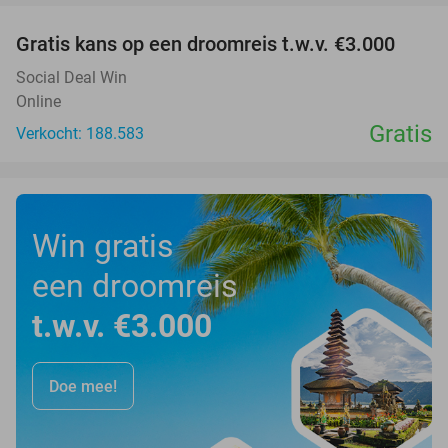
Gratis kans op een droomreis t.w.v. €3.000
Social Deal Win
Online
Gratis
Verkocht: 188.583
Win gratis
een droomreis
t.w.v. €3.000
Doe mee!