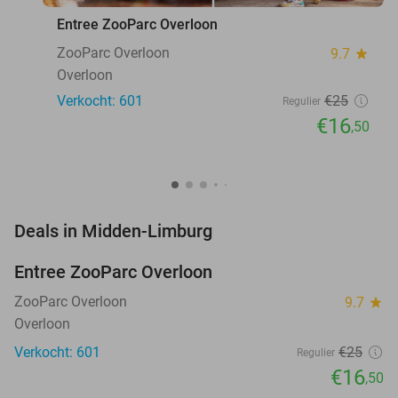
Entree ZooParc Overloon
ZooParc Overloon
9.7
star
Overloon
Verkocht: 601
€25
Regulier
€16
,50
favorite_border
Deals in Midden-Limburg
Entree ZooParc Overloon
34%
NEW
TODAY
ZooParc Overloon
9.7
star
Overloon
Verkocht: 601
€25
Regulier
€16
,50