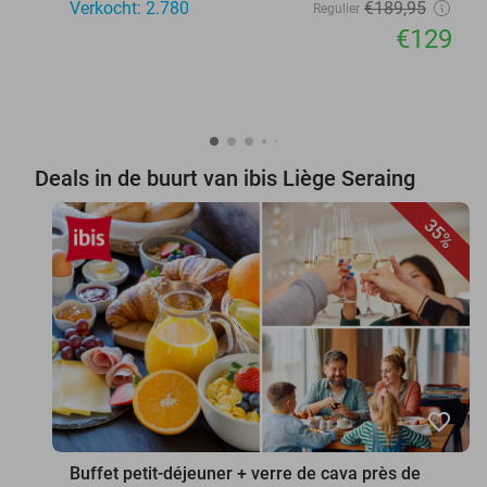
Verkocht: 2.780
€189
,95
Regulier
€129
Deals in de buurt van ibis Liège Seraing
35%
favorite_border
Buffet petit-déjeuner + verre de cava près de