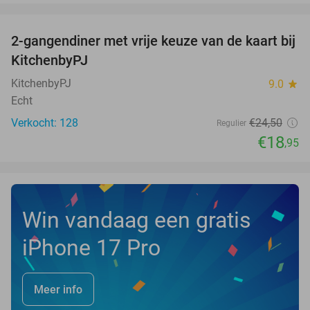
favorite_border
2-gangendiner met vrije keuze van de kaart bij
23%
KitchenbyPJ
KitchenbyPJ
9.0
star
Echt
Verkocht: 128
€24
,50
Regulier
€18
,95
Win vandaag een gratis
iPhone 17 Pro
Meer info