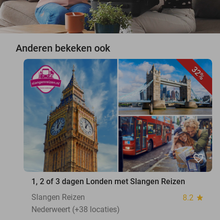
Anderen bekeken ook
32%
favorite_border
1, 2 of 3 dagen Londen met Slangen Reizen
Slangen Reizen
8.2
star
Nederweert (+38 locaties)