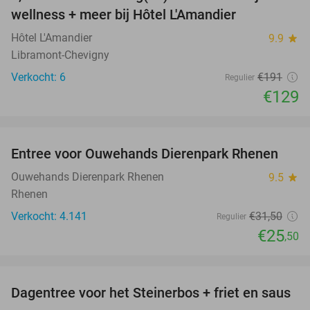
32%
NEW
wellness + meer bij Hôtel L'Amandier
TODAY
Hôtel L'Amandier
9.9
star
Libramont-Chevigny
Verkocht: 6
€191
Regulier
€129
favorite_border
Entree voor Ouwehands Dierenpark Rhenen
19%
Ouwehands Dierenpark Rhenen
9.5
star
Rhenen
Verkocht: 4.141
€31
,50
Regulier
€25
,50
favorite_border
Dagentree voor het Steinerbos + friet en saus
37%