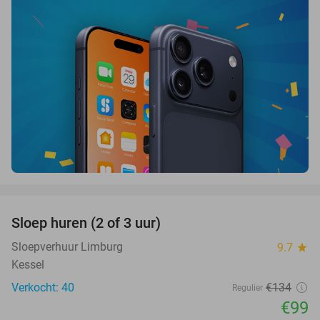
favorite_border
Sloep huren (2 of 3 uur)
26%
Sloepverhuur Limburg
9.7
star
Kessel
Verkocht: 40
€134
Regulier
€99