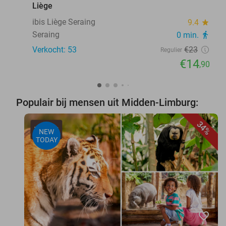
Liège
ibis Liège Seraing
9.4
star
Seraing
0 min.
directions_walk
Verkocht: 53
€23
Regulier
€14
,90
Populair bij mensen uit Midden-Limburg:
34%
NEW
TODAY
favorite_border