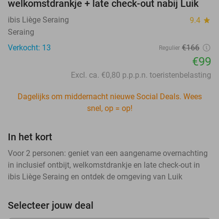
welkomstdrankje + late check-out nabij Luik
ibis Liège Seraing
9.4
star
Seraing
Verkocht: 13
€166
Regulier
€99
Excl. ca. €0,80 p.p.p.n. toeristenbelasting
Dagelijks om middernacht nieuwe Social Deals. Wees
snel, op = op!
In het kort
Voor 2 personen: geniet van een aangename overnachting
in inclusief ontbijt, welkomstdrankje en late check-out in
ibis Liège Seraing en ontdek de omgeving van Luik
Selecteer jouw deal