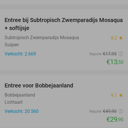
favorite_border
Entree bij Subtropisch Zwemparadijs Mosaqua
25%
+ softijsje
Subtropisch Zwemparadijs Mosaqua
8.2
star
Gulpen
Verkocht: 2.669
€17
,95
Regulier
€13
,50
favorite_border
Entree voor Bobbejaanland
40%
Bobbejaanland
9.1
star
Lichtaart
Verkocht: 20.560
€49
,90
Regulier
€29
,90