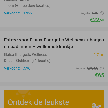
Thorn (+ meerdere locaties)
Verkocht: 13.929
€39
Regulier
€22
,50
favorite_border
Entree voor Elaisa Energetic Wellness + badjas
34%
en badlinnen + welkomstdrankje
Elaisa Energetic Wellness
9.7
star
Dilsen-Stokkem (+1 locatie)
Verkocht: 1.596
€98
,50
Regulier
€65
Ontdek de leukste