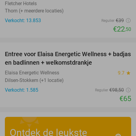
Fletcher Hotels
Thorn (+ meerdere locaties)
Verkocht: 13.853
€39
Regulier
€22
,50
favorite_border
Entree voor Elaisa Energetic Wellness + badjas
34%
en badlinnen + welkomstdrankje
Elaisa Energetic Wellness
9.7
star
Dilsen-Stokkem (+1 locatie)
Verkocht: 1.585
€98
,50
Regulier
€65
Ontdek de leukste