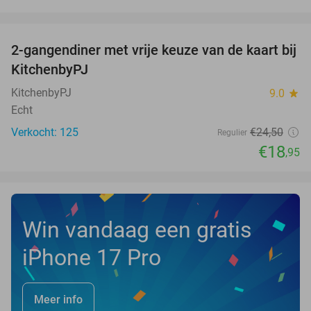
favorite_border
2-gangendiner met vrije keuze van de kaart bij
23%
KitchenbyPJ
KitchenbyPJ
9.0
star
Echt
Verkocht: 125
€24
,50
Regulier
€18
,95
Win vandaag een gratis
iPhone 17 Pro
Meer info