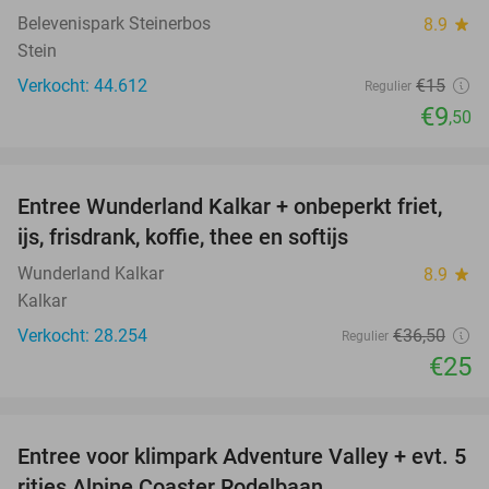
Belevenispark Steinerbos
8.9
star
Stein
Verkocht: 44.612
€15
Regulier
€9
,50
favorite_border
Entree Wunderland Kalkar + onbeperkt friet,
32%
ijs, frisdrank, koffie, thee en softijs
Wunderland Kalkar
8.9
star
Kalkar
Verkocht: 28.254
€36
,50
Regulier
€25
favorite_border
Entree voor klimpark Adventure Valley + evt. 5
17%
ritjes Alpine Coaster Rodelbaan