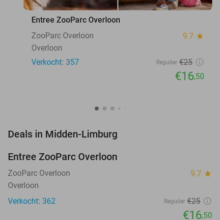
Entree ZooParc Overloon
ZooParc Overloon
9.7
star
Overloon
Verkocht: 357
€25
Regulier
€16
,50
favorite_border
Deals in Midden-Limburg
Entree ZooParc Overloon
34%
NEW
TODAY
ZooParc Overloon
9.7
star
Overloon
Verkocht: 362
€25
Regulier
€16
,50