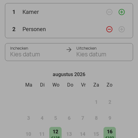
remove_circle_outline
add_circle_outline
1
Kamer
remove_circle_outline
add_circle_outline
2
Personen
Inchecken
Uitchecken
Kies datum
Kies datum
augustus 2026
Ma
Di
Wo
Do
Vr
Za
Zo
1
2
3
4
5
6
7
8
9
12
16
10
11
13
14
15
€128
€102