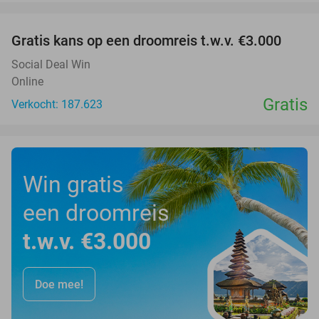
favorite_border
Gratis kans op een droomreis t.w.v. €3.000
Social Deal Win
Online
Gratis
Verkocht: 187.623
Win gratis
een droomreis
t.w.v. €3.000
Doe mee!