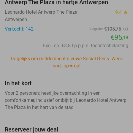
Antwerp The Plaza in hartje Antwerpen
Leonardo Hotel Antwerp The Plaza
9.4
star
Antwerpen
Verkocht: 142
€105,75
Regulier
€95
,18
Excl. ca. €3,60 p.p.p.n. toeristenbelasting
Dagelijks om middernacht nieuwe Social Deals. Wees
snel, op = op!
In het kort
Voor 2 personen: heerlijke overnachting in een
comfortkamer, inclusief ontbijt bij Leonardo Hotel Antwerp
The Plaza in het hart van de stad
Reserveer jouw deal