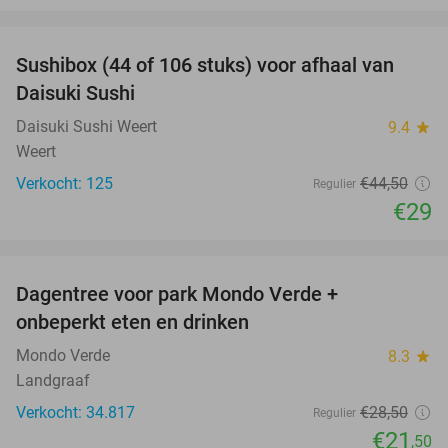
favorite_border
Sushibox (44 of 106 stuks) voor afhaal van
35%
Daisuki Sushi
Daisuki Sushi Weert
9.4
star
Weert
Verkocht: 125
€44
,50
Regulier
€29
favorite_border
Dagentree voor park Mondo Verde +
25%
onbeperkt eten en drinken
Mondo Verde
8.3
star
Landgraaf
Verkocht: 34.817
€28
,50
Regulier
€21
,50