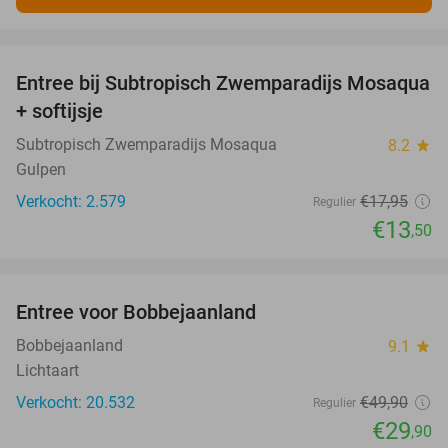
favorite_border
Entree bij Subtropisch Zwemparadijs Mosaqua
25%
+ softijsje
Subtropisch Zwemparadijs Mosaqua
8.2
star
Gulpen
Verkocht: 2.579
€17
,95
Regulier
€13
,50
favorite_border
Entree voor Bobbejaanland
40%
Bobbejaanland
9.1
star
Lichtaart
Verkocht: 20.532
€49
,90
Regulier
€29
,90