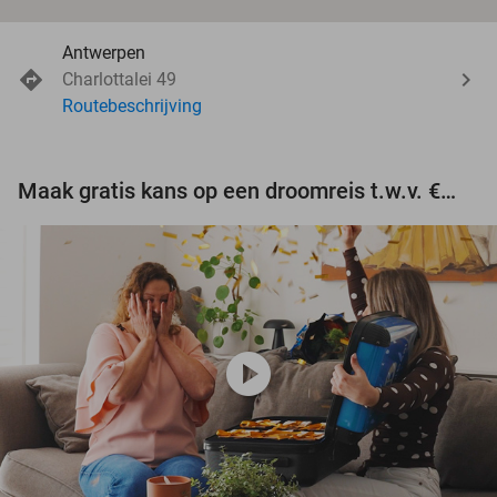
Antwerpen
Charlottalei 49
Routebeschrijving
Maak gratis kans op een droomreis t.w.v. €3.000!
play_circle