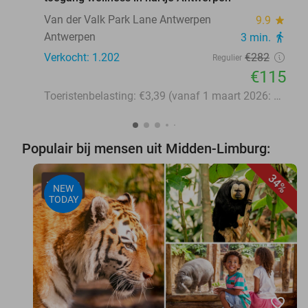
Van der Valk Park Lane Antwerpen
9.9
star
Antwerpen
3 min.
directions_walk
Verkocht: 1.202
€282
Regulier
€115
Toeristenbelasting: €3,39 (vanaf 1 maart 2026: €3,58)
Populair bij mensen uit Midden-Limburg:
34%
NEW
TODAY
favorite_border