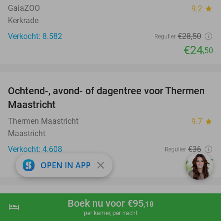
GaiaZOO
9.2
star
Kerkrade
Verkocht: 8.582
€28
,50
Regulier
€24
,50
favorite_border
Ochtend-, avond- of dagentree voor Thermen
25%
Maastricht
Thermen Maastricht
9.7
star
Maastricht
Verkocht: 4.608
€36
Regulier
€27
close
OPEN IN APP
favorite_border
Boek nu voor €95
Dagdeel suppen of kanoën over de
43%
,18
hotel
shopping_cart
Boek nu
navigate_next
per kamer, per nacht
Maasplassen