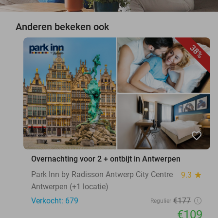
Anderen bekeken ook
38%
favorite_border
Overnachting voor 2 + ontbijt in Antwerpen
Park Inn by Radisson Antwerp City Centre
9.3
star
Antwerpen (+1 locatie)
Verkocht: 679
€177
Regulier
€109