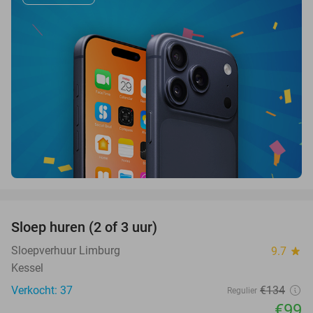
favorite_border
Sloep huren (2 of 3 uur)
26%
Sloepverhuur Limburg
9.7
star
Kessel
Verkocht: 37
€134
Regulier
€99