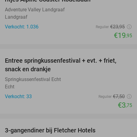
Adventure Valley Landgraaf
Landgraaf
Verkocht: 1.036
€23
,95
Regulier
€19
,95
favorite_border
Entree springkussenfestival + evt. + friet,
50%
snack en drankje
Springkussenfestival Echt
Echt
Verkocht: 33
€7
,50
Regulier
€3
,75
favorite_border
3-gangendiner bij Fletcher Hotels
42%