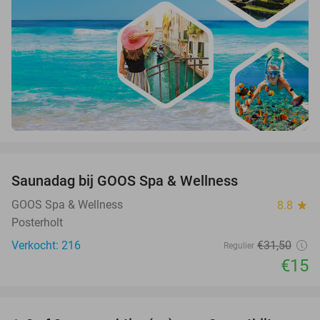
favorite_border
Saunadag bij GOOS Spa & Wellness
52%
GOOS Spa & Wellness
8.8
star
Posterholt
Verkocht: 216
€31
,50
Regulier
€15
favorite_border