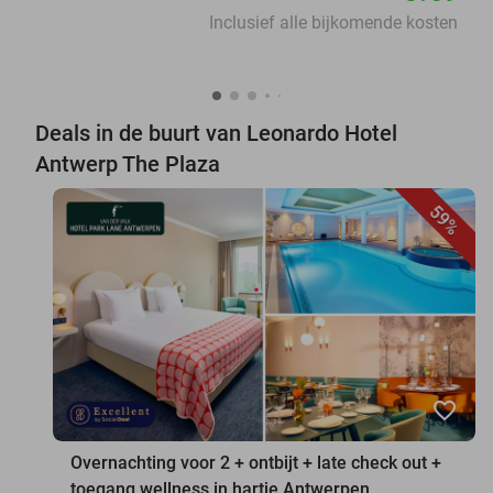
Inclusief alle bijkomende kosten
Deals in de buurt van Leonardo Hotel
Antwerp The Plaza
59%
favorite_border
Overnachting voor 2 + ontbijt + late check out +
toegang wellness in hartje Antwerpen