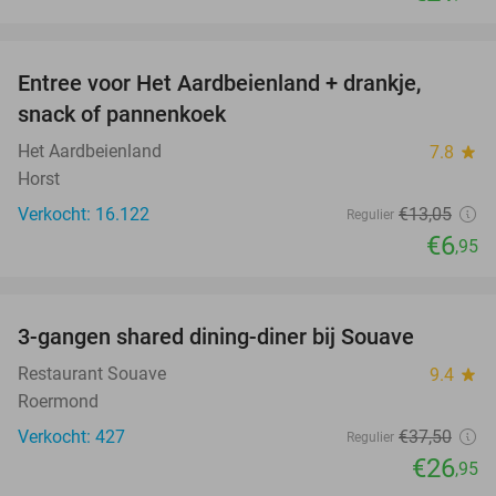
favorite_border
Entree voor Het Aardbeienland + drankje,
47%
snack of pannenkoek
Het Aardbeienland
7.8
star
Horst
Verkocht: 16.122
€13
,05
Regulier
€6
,95
favorite_border
3-gangen shared dining-diner bij Souave
28%
Restaurant Souave
9.4
star
Roermond
Verkocht: 427
€37
,50
Regulier
€26
,95