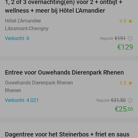
1, 2 of 3 overnachting(en) voor 2 + ontbijt +
32%
NEW
wellness + meer bij Hôtel L'Amandier
TODAY
Hôtel L'Amandier
9.9
star
Libramont-Chevigny
Verkocht: 6
€191
Regulier
€129
favorite_border
Entree voor Ouwehands Dierenpark Rhenen
19%
Ouwehands Dierenpark Rhenen
9.5
star
Rhenen
Verkocht: 4.021
€31
,50
Regulier
€25
,50
favorite_border
Dagentree voor het Steinerbos + friet en saus
37%