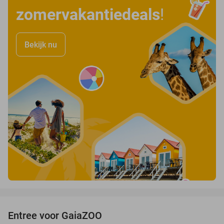
zomervakantiedeals
!
Bekijk nu
favorite_border
Entree voor GaiaZOO
14%